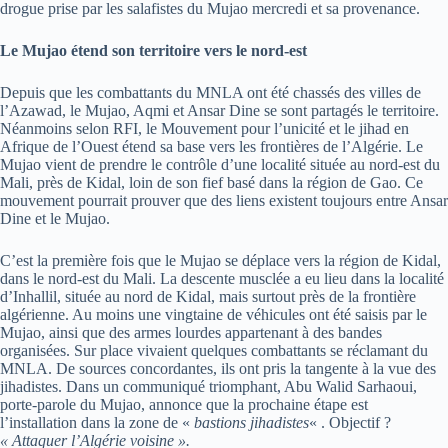
drogue prise par les salafistes du Mujao mercredi et sa provenance.
Le Mujao étend son territoire vers le nord-est
Depuis que les combattants du MNLA ont été chassés des villes de
l’Azawad, le Mujao, Aqmi et Ansar Dine se sont partagés le territoire.
Néanmoins selon RFI, le Mouvement pour l’unicité et le jihad en
Afrique de l’Ouest étend sa base vers les frontières de l’Algérie. Le
Mujao vient de prendre le contrôle d’une localité située au nord-est du
Mali, près de Kidal, loin de son fief basé dans la région de Gao. Ce
mouvement pourrait prouver que des liens existent toujours entre Ansar
Dine et le Mujao.
C’est la première fois que le Mujao se déplace vers la région de Kidal,
dans le nord-est du Mali. La descente musclée a eu lieu dans la localité
d’Inhallil, située au nord de Kidal, mais surtout près de la frontière
algérienne. Au moins une vingtaine de véhicules ont été saisis par le
Mujao, ainsi que des armes lourdes appartenant à des bandes
organisées. Sur place vivaient quelques combattants se réclamant du
MNLA. De sources concordantes, ils ont pris la tangente à la vue des
jihadistes. Dans un communiqué triomphant, Abu Walid Sarhaoui,
porte-parole du Mujao, annonce que la prochaine étape est
l’installation dans la zone de «
bastions jihadistes
« . Objectif ?
« Attaquer l’Algérie voisine ».