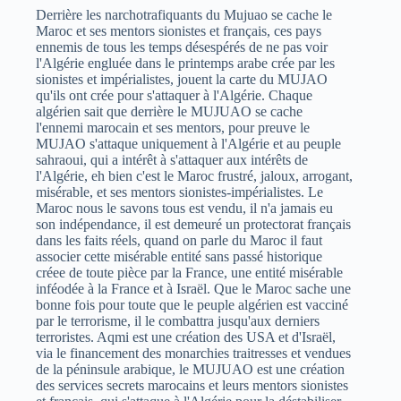
Derrière les narchotrafiquants du Mujuao se cache le
Maroc et ses mentors sionistes et français, ces pays
ennemis de tous les temps désespérés de ne pas voir
l'Algérie engluée dans le printemps arabe crée par les
sionistes et impérialistes, jouent la carte du MUJAO
qu'ils ont crée pour s'attaquer à l'Algérie. Chaque
algérien sait que derrière le MUJUAO se cache
l'ennemi marocain et ses mentors, pour preuve le
MUJAO s'attaque uniquement à l'Algérie et au peuple
sahraoui, qui a intérêt à s'attaquer aux intérêts de
l'Algérie, eh bien c'est le Maroc frustré, jaloux, arrogant,
misérable, et ses mentors sionistes-impérialistes. Le
Maroc nous le savons tous est vendu, il n'a jamais eu
son indépendance, il est demeuré un protectorat français
dans les faits réels, quand on parle du Maroc il faut
associer cette misérable entité sans passé historique
créee de toute pièce par la France, une entité misérable
inféodée à la France et à Israël. Que le Maroc sache une
bonne fois pour toute que le peuple algérien est vacciné
par le terrorisme, il le combattra jusqu'aux derniers
terroristes. Aqmi est une création des USA et d'Israël,
via le financement des monarchies traitresses et vendues
de la péninsule arabique, le MUJUAO est une création
des services secrets marocains et leurs mentors sionistes