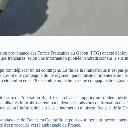
ais en provenance des Forces Françaises au Gabon (FFG) ont été déplo
ques françaises, selon une information publiée vendredi soir sur le site i
is qui font déplacer un tel contingent. La fin de la Francafrique n’est pa
ali, dont une compagnie du 8e régiment parachutiste d’ infanterie de mar
nie a été renforcée le 28 décembre au matin par une compagnie de légion
 cadre de l’opération Boali. Celle-ci vise à apporter un soutien logist
 militaires français assurent par ailleurs des missions de formation des
jours selon l’information sur le site internet du ministère français de la D
l’ambassade de France en Centrafrique pour exprimer leur mécontenteme
cé des projectiles vers l’ambassade de France.