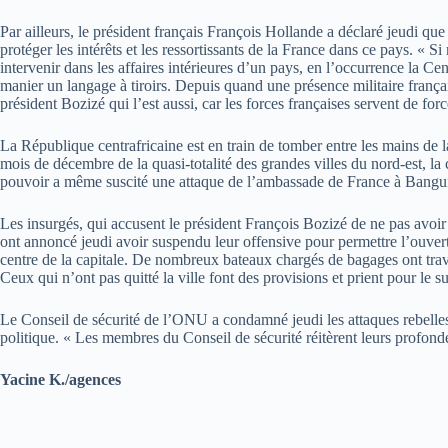
Par ailleurs, le président français François Hollande a déclaré jeudi que
protéger les intérêts et les ressortissants de la France dans ce pays. « 
intervenir dans les affaires intérieures d’un pays, en l’occurrence la C
manier un langage à tiroirs. Depuis quand une présence militaire français
président Bozizé qui l’est aussi, car les forces françaises servent de for
La République centrafricaine est en train de tomber entre les mains de 
mois de décembre de la quasi-totalité des grandes villes du nord-est, la 
pouvoir a même suscité une attaque de l’ambassade de France à Bangui p
Les insurgés, qui accusent le président François Bozizé de ne pas avoir 
ont annoncé jeudi avoir suspendu leur offensive pour permettre l’ouvert
centre de la capitale. De nombreux bateaux chargés de bagages ont trave
Ceux qui n’ont pas quitté la ville font des provisions et prient pour le s
Le Conseil de sécurité de l’ONU a condamné jeudi les attaques rebelles r
politique. « Les membres du Conseil de sécurité réitèrent leurs profond
Yacine K./agences