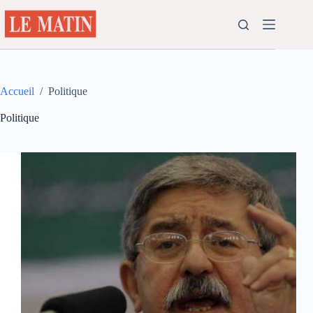
Passer
au
contenu
Accueil
/
Politique
Politique