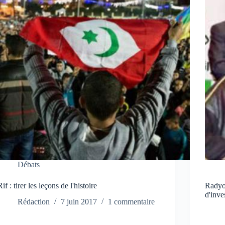
Débats
Rif : tirer les leçons de l'histoire
Radyo
d'inve
Rédaction
7 juin 2017
1 commentaire