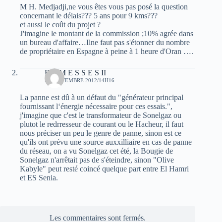
M H. Medjadji,ne vous êtes vous pas posé la question
concernant le délais??? 5 ans pour 9 kms???
et aussi le coût du projet ?
J'imagine le montant de la commission ;10% agrée dans
un bureau d'affaire…Ilne faut pas s'étonner du nombre
de propriétaire en Espagne à peine à 1 heure d'Oran ….
R A M E S S E S II
23 SEPTEMBRE 2012/14H16
La panne est dû à un défaut du "générateur principal
fournissant l‘énergie nécessaire pour ces essais.",
j'imagine que c'est le transformateur de Sonelgaz ou
plutot le redrresseur de courant ou le Hacheur, il faut
nous préciser un peu le genre de panne, sinon est ce
qu'ils ont prévu une source auxxilliaire en cas de panne
du réseau, on a vu Sonelgaz cet été, la Bougie de
Sonelgaz n'arrêtait pas de s'éteindre, sinon "Olive
Kabyle" peut resté coincé quelque part entre El Hamri
et ES Senia.
Les commentaires sont fermés.