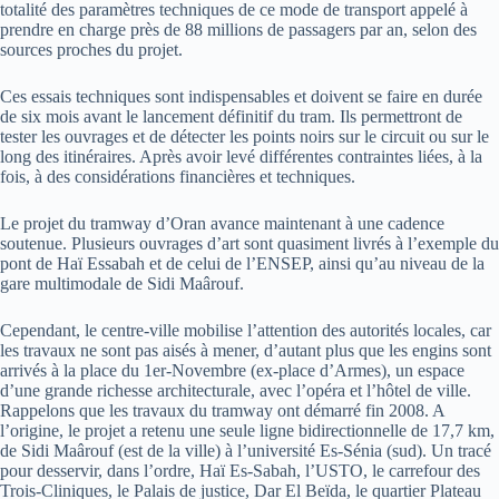
totalité des paramètres techniques de ce mode de transport appelé à
prendre en charge près de 88 millions de passagers par an, selon des
sources proches du projet.
Ces essais techniques sont indispensables et doivent se faire en durée
de six mois avant le lancement définitif du tram. Ils permettront de
tester les ouvrages et de détecter les points noirs sur le circuit ou sur le
long des itinéraires. Après avoir levé différentes contraintes liées, à la
fois, à des considérations financières et techniques.
Le projet du tramway d’Oran avance maintenant à une cadence
soutenue. Plusieurs ouvrages d’art sont quasiment livrés à l’exemple du
pont de Haï Essabah et de celui de l’ENSEP, ainsi qu’au niveau de la
gare multimodale de Sidi Maârouf.
Cependant, le centre-ville mobilise l’attention des autorités locales, car
les travaux ne sont pas aisés à mener, d’autant plus que les engins sont
arrivés à la place du 1er-Novembre (ex-place d’Armes), un espace
d’une grande richesse architecturale, avec l’opéra et l’hôtel de ville.
Rappelons que les travaux du tramway ont démarré fin 2008. A
l’origine, le projet a retenu une seule ligne bidirectionnelle de 17,7 km,
de Sidi Maârouf (est de la ville) à l’université Es-Sénia (sud). Un tracé
pour desservir, dans l’ordre, Haï Es-Sabah, l’USTO, le carrefour des
Trois-Cliniques, le Palais de justice, Dar El Beïda, le quartier Plateau