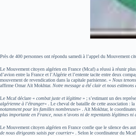
Près de 400 personnes ont répondu samedi à l’appel du Mouvement citoye
Le Mouvement citoyen algérien en France (Mcaf) a réussi à réunir plusie
d’avion entre la France et l’Algérie et l’entente tacite entre deux comp
mouvement de revendication dans la capitale parisienne. «
Nous tenons 
affirme Omar Aït Mokhtar.
Notre message a été clair et nous estimons q
Le Mcaf déclare «
combat juste et légitime
» ; s’estimant un des représ
algérienne à l’étranger
« . Le cheval de bataille de cette association : 
notamment pour les familles nombreuses
« . Aït Mokhtar, le coordinate
plus importante en France, nous n’avons ni de repentants légitimes ni d
Le Mouvement citoyen algérien en France confie que le silence des autori
de nous dirigeants saisis par courrier
« . Selon le coordinateur du Mcaf,