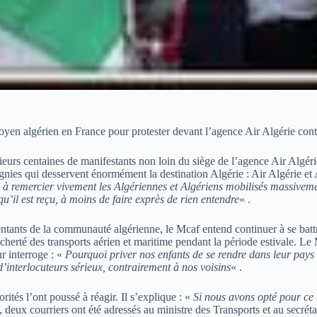
n algérien en France pour protester devant l’agence Air Algérie contre
urs centaines de manifestants non loin du siège de l’agence Air Algérie 
agnies qui desservent énormément la destination Algérie : Air Algérie et 
à remercier vivement les Algériennes et Algériens mobilisés massivemen
u’il est reçu, à moins de faire exprès de rien entendre
« .
entants de la communauté algérienne, le Mcaf entend continuer à se bat
la cherté des transports aérien et maritime pendant la période estivale. L
ur interroge : «
Pourquoi priver nos enfants de se rendre dans leur pays
’interlocuteurs sérieux, contrairement à nos voisins
« .
tés l’ont poussé à réagir. Il s’explique : «
Si nous avons opté pour ce
 deux courriers ont été adressés au ministre des Transports et au secrét