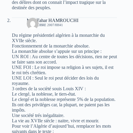
des délires dont on connait l’impact tragique sur la
destinée des peuples.
Med Tahar HAMROUCHI
16 OCTOBRE 2007/8H41
Du régime présidentiel algérien à la monarchie du
XVIIe siècle.
Fonctionnement de la monarchie absolue.
La monarchie absolue s’appuie sur un principe :
UN ROI : Au centre de toutes les décisions, rien ne peut
se faire sans son accord.
UNE FOI : Le roi impose sa religion à ses sujets, il est
le roi trés chrétien.
UNE LOI : Seul le roi peut décider des lois du
royaume.
3 ordres de la socièté souis Louis XIV :
Le clergé, la noblesse, le tiers-état.
Le clergé et la noblesse représente 5% de la population.
Ils ont des priviléges car, la plupart, ne paient pas les
impôts.
Une société trés inégalitaire.
La vie au XVIIe siècle : naitre, vivre et mourir.
Pour voir l’Algérie d’aujourd’hui, remplacer les mots
suivants dans le texte :