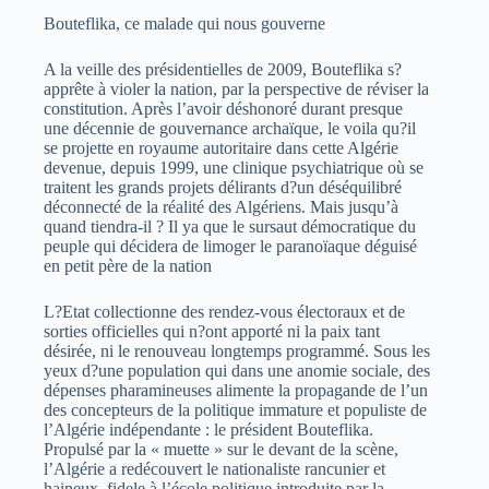
Bouteflika, ce malade qui nous gouverne
A la veille des présidentielles de 2009, Bouteflika s?
apprête à violer la nation, par la perspective de réviser la
constitution. Après l’avoir déshonoré durant presque
une décennie de gouvernance archaïque, le voila qu?il
se projette en royaume autoritaire dans cette Algérie
devenue, depuis 1999, une clinique psychiatrique où se
traitent les grands projets délirants d?un déséquilibré
déconnecté de la réalité des Algériens. Mais jusqu’à
quand tiendra-il ? Il ya que le sursaut démocratique du
peuple qui décidera de limoger le paranoïaque déguisé
en petit père de la nation
L?Etat collectionne des rendez-vous électoraux et de
sorties officielles qui n?ont apporté ni la paix tant
désirée, ni le renouveau longtemps programmé. Sous les
yeux d?une population qui dans une anomie sociale, des
dépenses pharamineuses alimente la propagande de l’un
des concepteurs de la politique immature et populiste de
l’Algérie indépendante : le président Bouteflika.
Propulsé par la « muette » sur le devant de la scène,
l’Algérie a redécouvert le nationaliste rancunier et
haineux, fidele à l’école politique introduite par la