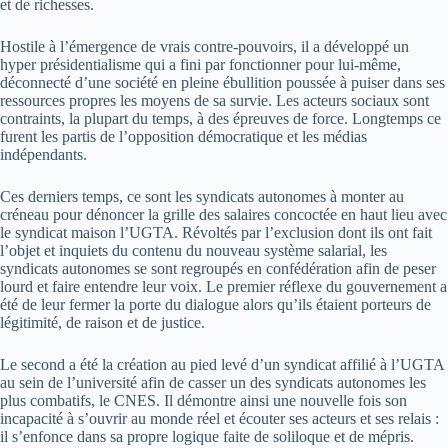
et de richesses.
Hostile à l’émergence de vrais contre-pouvoirs, il a développé un
hyper présidentialisme qui a fini par fonctionner pour lui-même,
déconnecté d’une société en pleine ébullition poussée à puiser dans ses
ressources propres les moyens de sa survie. Les acteurs sociaux sont
contraints, la plupart du temps, à des épreuves de force. Longtemps ce
furent les partis de l’opposition démocratique et les médias
indépendants.
Ces derniers temps, ce sont les syndicats autonomes à monter au
créneau pour dénoncer la grille des salaires concoctée en haut lieu avec
le syndicat maison l’UGTA. Révoltés par l’exclusion dont ils ont fait
l’objet et inquiets du contenu du nouveau système salarial, les
syndicats autonomes se sont regroupés en confédération afin de peser
lourd et faire entendre leur voix. Le premier réflexe du gouvernement a
été de leur fermer la porte du dialogue alors qu’ils étaient porteurs de
légitimité, de raison et de justice.
Le second a été la création au pied levé d’un syndicat affilié à l’UGTA
au sein de l’université afin de casser un des syndicats autonomes les
plus combatifs, le CNES. Il démontre ainsi une nouvelle fois son
incapacité à s’ouvrir au monde réel et écouter ses acteurs et ses relais :
il s’enfonce dans sa propre logique faite de soliloque et de mépris.