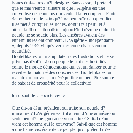
boucs émissaires qu?il désigne. Sans cesse, il prétend
que le mal vient d?ailleurs et que l’Algérie est une
convoitise des ennemis qui veulent la reconquérir. Faute
de bonheur et de pain qu?il ne peut offrir au quotidien,
il se met à critiquer les riches, dont il fait parti, et à
attiser la fibre nationaliste aujourd?hui révolue et dont le
peuple ne se soucie plus. Les ancêtres avaient des
ennemi ils les ont combattu. L?Algérie « indépendante
», depuis 1962 vit qu?avec des ennemis pas encore
neutralisé.
Bouteflika est un manipulateur des frustrations et ne se
prive pas d?offrir à son peuple le plat des hostilités
contre le monde démocratique qui est un danger pour le
réveil et la maturité des consciences. Bouteflika est un
malade du pouvoir; un déséquilibré ne peut être source
de paix et de prospérité pour la collectivité
le sursaut de la société civile
Que dit-on d?un président qui traite son peuple d?
immature ? L?Algérien est-t-il atteint d?une amnésie ou
seulement d?une ignorance volontaire ? Sait-il d?où
vient cet homme qui le gouverne? Sait-il que cet homme
a une haine viscérale de ce peuple qu?il prétend n?est