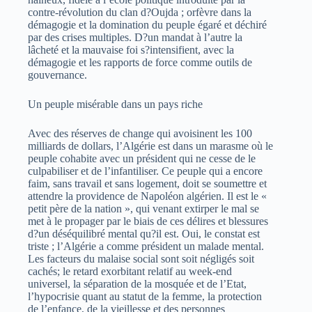
contre-révolution du clan d?Oujda ; orfèvre dans la
démagogie et la domination du peuple égaré et déchiré
par des crises multiples. D?un mandat à l’autre la
lâcheté et la mauvaise foi s?intensifient, avec la
démagogie et les rapports de force comme outils de
gouvernance.
Un peuple misérable dans un pays riche
Avec des réserves de change qui avoisinent les 100
milliards de dollars, l’Algérie est dans un marasme où le
peuple cohabite avec un président qui ne cesse de le
culpabiliser et de l’infantiliser. Ce peuple qui a encore
faim, sans travail et sans logement, doit se soumettre et
attendre la providence de Napoléon algérien. Il est le «
petit père de la nation », qui venant extirper le mal se
met à le propager par le biais de ces délires et blessures
d?un déséquilibré mental qu?il est. Oui, le constat est
triste ; l’Algérie a comme président un malade mental.
Les facteurs du malaise social sont soit négligés soit
cachés; le retard exorbitant relatif au week-end
universel, la séparation de la mosquée et de l’Etat,
l’hypocrisie quant au statut de la femme, la protection
de l’enfance, de la vieillesse et des personnes