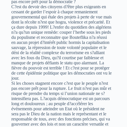
pas encore prêt pour la démocratie ?
C?est du devoir des citoyens d?être plus exigeants en
cessant de garder l’espoir à chaque remaniement
gouvernemental qui étale des projets à perte de vue mais
dont la récolte n?est que hogra, violence et précarité. Et
ça dure depuis 1999! L?enfer du quotidien des algériens
n?a qu?un unique remède: couper l’herbe sous les pieds
du populisme et reconnaitre que Bouteflika n?a réussi
en aucun projet d?intérêt public hormis la capitalisation
sauvage, la répression de toute volonté populaire et le
déni de la réalité complexe du terrorisme en s?alliant
avec les fous du Dieu, qu?il courtise par faiblesse et
manque de projets défiants le statu quo alarmant. La
fièvre du pouvoir est terrible ! Et c?est pour se protéger
de cette épidémie politique que les démocraties ont vu le
jour.
Si les choses stagnent encore c?est que le peuple n?est
pas encore prêt pour la rupture. Le fruit n?est pas mûr et
risque de prendre du temps si l’union nationale ne s?
intensifiera pas. L?acquis démocratique est un parcours
long et douloureux ; au peuple d?accélérer les
événements pour atteindre un Etat où le président ne
sera pas le Dieu de la nation mais le représentant et le
responsable de tous, avec des fonctions précises, qui va
gouverner avec des lois et non un caractère versatile et