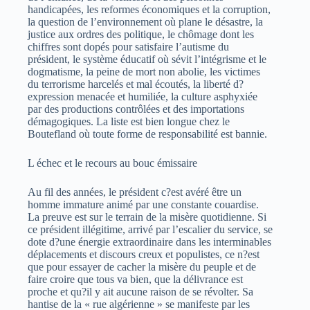
handicapées, les reformes économiques et la corruption,
la question de l’environnement où plane le désastre, la
justice aux ordres des politique, le chômage dont les
chiffres sont dopés pour satisfaire l’autisme du
président, le système éducatif où sévit l’intégrisme et le
dogmatisme, la peine de mort non abolie, les victimes
du terrorisme harcelés et mal écoutés, la liberté d?
expression menacée et humiliée, la culture asphyxiée
par des productions contrôlées et des importations
démagogiques. La liste est bien longue chez le
Boutefland où toute forme de responsabilité est bannie.
L échec et le recours au bouc émissaire
Au fil des années, le président c?est avéré être un
homme immature animé par une constante couardise.
La preuve est sur le terrain de la misère quotidienne. Si
ce président illégitime, arrivé par l’escalier du service, se
dote d?une énergie extraordinaire dans les interminables
déplacements et discours creux et populistes, ce n?est
que pour essayer de cacher la misère du peuple et de
faire croire que tous va bien, que la délivrance est
proche et qu?il y ait aucune raison de se révolter. Sa
hantise de la « rue algérienne » se manifeste par les