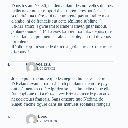
Dans les années 80, en demandant des nouvelles de mes
petits neveux par rapport à leur premières années de
scolarité, ma mère, qui ne comprend pas un traître mot
d'arabe, ni de français eut cette réplique sublime :"
Tikhar ammi, s'gwassmi idarane taaravth ghar lakoul,
jahlane ouarach" !" Laisses tomber mon fils, depuis que
les enfants apprennent l'arabe à l'école, ils sont devenus
turbulents !
Réplique qui résume le drame algérien, mieux que mille
discours !
saci abdelaziz
10 AVRIL 2012/3H02
Je cite pour mémoire que les négociations des accords
D'Evian devant aboutir à l'indépendance de notre pays
ont été menées coté Algérien sous la houlette d'une élite
francophone qui a réussi avec brio à damer le pion aux
négociateurs français. Sans omettre que Nedjma de
Kateb Yacine figure dans les manuels scolaires français.
oziris dzeus
10 AVRIL 2012/11H28