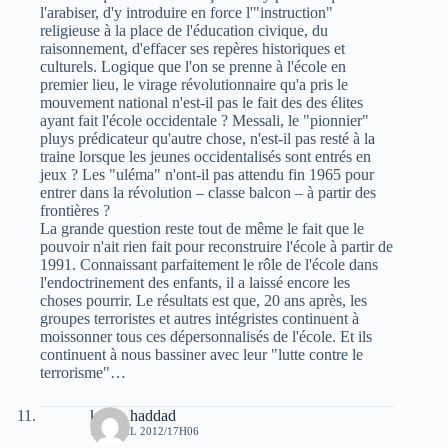
l'arabiser, d'y introduire en force l'"instruction"
religieuse à la place de l'éducation civique, du
raisonnement, d'effacer ses repères historiques et
culturels. Logique que l'on se prenne à l'école en
premier lieu, le virage révolutionnaire qu'a pris le
mouvement national n'est-il pas le fait des des élites
ayant fait l'école occidentale ? Messali, le "pionnier"
pluys prédicateur qu'autre chose, n'est-il pas resté à la
traine lorsque les jeunes occidentalisés sont entrés en
jeux ? Les "uléma" n'ont-il pas attendu fin 1965 pour
entrer dans la révolution – classe balcon – à partir des
frontières ?
La grande question reste tout de même le fait que le
pouvoir n'ait rien fait pour reconstruire l'école à partir de
1991. Connaissant parfaitement le rôle de l'école dans
l'endoctrinement des enfants, il a laissé encore les
choses pourrir. Le résultats est que, 20 ans après, les
groupes terroristes et autres intégristes continuent à
moissonner tous ces dépersonnalisés de l'école. Et ils
continuent à nous bassiner avec leur "lutte contre le
terrorisme"…
karim haddad
17 AVRIL 2012/17H06