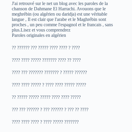
J'ai retrouvé sur le net un blog avec les paroles de la
chanson de Dahmane El Harrachi. Avouons que le
meghrébin (ou algérien ou daridja) est une véritable
langue , Il est clair que l'arabe et le Maghrébin sont
proches , un peu comme l'espagnol et le francais , sans
plus.Lisez et vous comprendrez
Paroles originales en algérien
?? ?????? ??? ????? ???? ???? ? ????
???? ???? ????? ??????? ???? ?? ????
???? ??? ??????? ??????? ? ????? ??????
???? ???? ????? ? ???? ???? ????? ?????
?? ????? ????? ????? ???? ???? ?????
??? ??? ?????? ? ??? ?????? ? ??? ?? ????
???? ???? ???? ? ???? ????? ???????