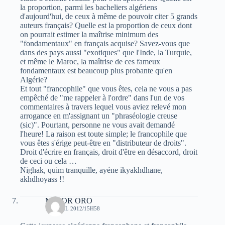
la proportion, parmi les bacheliers algériens
d'aujourd'hui, de ceux à même de pouvoir citer 5 grands
auteurs français? Quelle est la proportion de ceux dont
on pourrait estimer la maîtrise minimum des
"fondamentaux" en français acquise? Savez-vous que
dans des pays aussi "exotiques" que l'Inde, la Turquie,
et même le Maroc, la maîtrise de ces fameux
fondamentaux est beaucoup plus probante qu'en
Algérie?
Et tout "francophile" que vous êtes, cela ne vous a pas
empêché de "me rappeler à l'ordre" dans l'un de vos
commentaires à travers lequel vous aviez relevé mon
arrogance en m'assignant un "phraséologie creuse
(sic)". Pourtant, personne ne vous avait demandé
l'heure! La raison est toute simple; le francophile que
vous êtes s'érige peut-être en "distributeur de droits".
Droit d'écrire en français, droit d'être en désaccord, droit
de ceci ou cela …
Nighak, quim tranquille, ayéne ikyakhdhane,
akhdhoyass !!
MAJOR ORO
12 AVRIL 2012/15H58