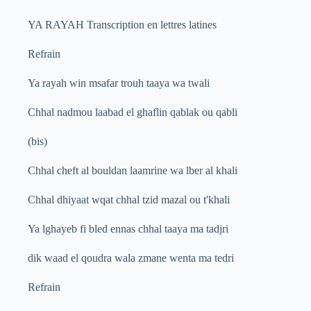
YA RAYAH Transcription en lettres latines
Refrain
Ya rayah win msafar trouh taaya wa twali
Chhal nadmou laabad el ghaflin qablak ou qabli
(bis)
Chhal cheft al bouldan laamrine wa lber al khali
Chhal dhiyaat wqat chhal tzid mazal ou t'khali
Ya lghayeb fi bled ennas chhal taaya ma tadjri
dik waad el qoudra wala zmane wenta ma tedri
Refrain