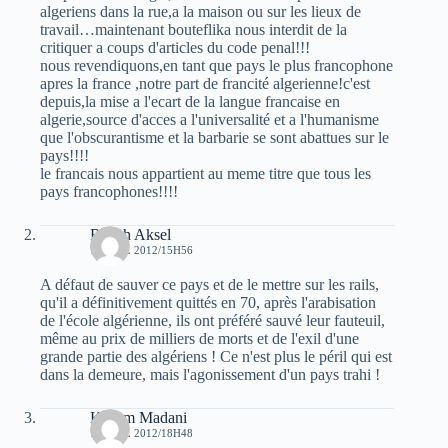
algeriens dans la rue,a la maison ou sur les lieux de
travail…maintenant bouteflika nous interdit de la
critiquer a coups d'articles du code penal!!!
nous revendiquons,en tant que pays le plus francophone
apres la france ,notre part de francité algerienne!c'est
depuis,la mise a l'ecart de la langue francaise en
algerie,source d'acces a l'universalité et a l'humanisme
que l'obscurantisme et la barbarie se sont abattues sur le
pays!!!!
le francais nous appartient au meme titre que tous les
pays francophones!!!!
Raveh Aksel
7 AVRIL 2012/15H56
A défaut de sauver ce pays et de le mettre sur les rails,
qu'il a définitivement quittés en 70, après l'arabisation
de l'école algérienne, ils ont préféré sauvé leur fauteuil,
même au prix de milliers de morts et de l'exil d'une
grande partie des algériens ! Ce n'est plus le péril qui est
dans la demeure, mais l'agonissement d'un pays trahi !
Kacem Madani
7 AVRIL 2012/18H48