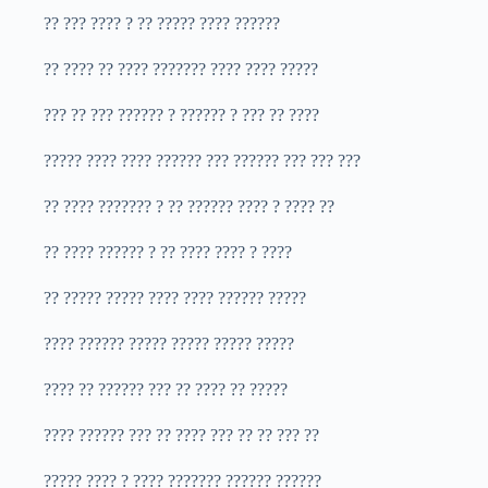
?? ??? ???? ? ?? ????? ???? ??????
?? ???? ?? ???? ??????? ???? ???? ?????
??? ?? ??? ?????? ? ?????? ? ??? ?? ????
????? ???? ???? ?????? ??? ?????? ??? ??? ???
?? ???? ??????? ? ?? ?????? ???? ? ???? ??
?? ???? ?????? ? ?? ???? ???? ? ????
?? ????? ????? ???? ???? ?????? ?????
???? ?????? ????? ????? ????? ?????
???? ?? ?????? ??? ?? ???? ?? ?????
???? ?????? ??? ?? ???? ??? ?? ?? ??? ??
????? ???? ? ???? ??????? ?????? ??????