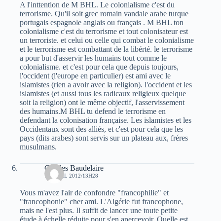
A l'inttention de M BHL. Le colonialisme c'est du
terrorisme. Qu'il soit grec romain vandale arabe turque
portugais espagnole anglais ou français . M BHL ton
colonialisme c'est du terrorisme et tout colonisateur est
un terroriste. et celui ou celle qui combat le colonialisme
et le terrorisme est combattant de la libérté. le terrorisme
a pour but d'asservir les humains tout comme le
colonialisme. et c'est pour cela que depuis toujours,
l'occident (l'europe en particulier) est ami avec le
islamistes (rien a avoir avec la religion). l'occident et les
islamistes (et aussi tous les radicaux religieux quelque
soit la religion) ont le même objectif, l'asservissement
des humains.M BHL tu defend le terrorisme en
defendant la colonisation française. Les islamistes et les
Occidentaux sont des alliés, et c'est pour cela que les
pays (dits arabes) sont servis sur un plateau aux, fréres
musulmans.
Charles Baudelaire
10 AVRIL 2012/13H28
Vous m'avez l'air de confondre "francophilie" et
"francophonie" cher ami. L'Algérie fut francophone,
mais ne l'est plus. Il suffit de lancer une toute petite
étude à échelle réduite pour s'en apercevoir. Quelle est