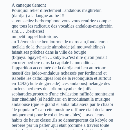
A canaque tlemont
Pourquoi relier directement l'andalous-maghrebin
(dardja ) a la langue arabe !!!
si vous etiez berberophone vous vous rendriez compte
que tous les radicaux des vocables andalous-maghrebin
sint……berberes!
un petit rappel historique:
au 12eme siecle ben tourmet le marocain,fondateur a
mellala de la dynastie almohade (al mouwahidines)
faisait ses prêches dans la ville de bougie
(bdjaya..bgayet) en …kabyle..c'est dire qu'on parlait
encorer berbere dans la capitale hammadite…
l'apparition accentuée de la dardja eut lieu au retour
massif des judeo-andalous nchassés par ferdinand et
isabelle les catholiques lors de la reconquista et surtout
en 1492(chute de grenade)..ces andalous(melange des
anciens berberes de tarik ou zyad et de juifs
sepharades,proteurs d'une civilastion raffinée,montraient
leur citadinité (el heddhars) en introduisant la musique
andalouse (que le grand el anka rabaissera par le chaabi
"le populaire" car cette musique raffinée etait declamée
uniquement pour le roi et les notables)…avec leurs
habits de haute classe ,ils se demarquerent du kabyle ou
berbere par un parler ,qui etait (comme a travers toute