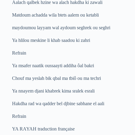
Aalach qalbek hzine wa alach hakdha ki zawali
Matdoum achadda wila btets aalem ou ketabli
maydoumou layyam wal aydoum seghrek ou seghri
Ya hlilou meskine li khab saadou ki zahri
Refrain
Ya msafer naatik oussaayti addiha ôal bakri
Chouf ma yeslah bik qbal ma tbiô ou ma techri
Ya nnayem djani khabrek kima sralek esrali
Hakdha rad wa qadder bel djbine sabhane el aali
Refrain
YA RAYAH traduction française