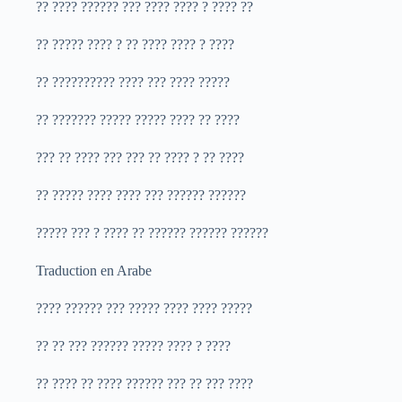
?? ???? ?????? ??? ???? ???? ? ???? ??
?? ????? ???? ? ?? ???? ???? ? ????
?? ?????????? ???? ??? ???? ?????
?? ??????? ????? ????? ???? ?? ????
??? ?? ???? ??? ??? ?? ???? ? ?? ????
?? ????? ???? ???? ??? ?????? ??????
????? ??? ? ???? ?? ?????? ?????? ??????
Traduction en Arabe
???? ?????? ??? ????? ???? ???? ?????
?? ?? ??? ?????? ????? ???? ? ????
?? ???? ?? ???? ?????? ??? ?? ??? ????