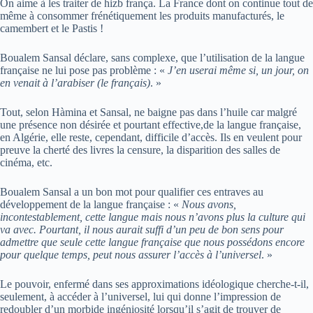
On aime à les traiter de hizb frança. La France dont on continue tout de
même à consommer frénétiquement les produits manufacturés, le
camembert et le Pastis !
Boualem Sansal déclare, sans complexe, que l’utilisation de la langue
française ne lui pose pas problème : «
J’en userai même si, un jour, on
en venait à l’arabiser (le français)
. »
Tout, selon Hàmina et Sansal, ne baigne pas dans l’huile car malgré
une présence non désirée et pourtant effective,de la langue française,
en Algérie, elle reste, cependant, difficile d’accès. Ils en veulent pour
preuve la cherté des livres la censure, la disparition des salles de
cinéma, etc.
Boualem Sansal a un bon mot pour qualifier ces entraves au
développement de la langue française : «
Nous avons,
incontestablement, cette langue mais nous n’avons plus la culture qui
va avec. Pourtant, il nous aurait suffi d’un peu de bon sens pour
admettre que seule cette langue française que nous possédons encore
pour quelque temps, peut nous assurer l’accès à l’universel
. »
Le pouvoir, enfermé dans ses approximations idéologique cherche-t-il,
seulement, à accéder à l’universel, lui qui donne l’impression de
redoubler d’un morbide ingéniosité lorsqu’il s’agit de trouver de