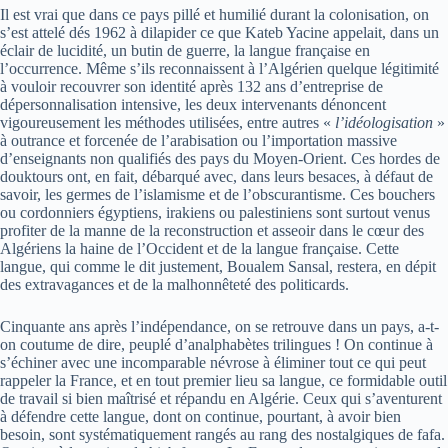
Il est vrai que dans ce pays pillé et humilié durant la colonisation, on
s’est attelé dés 1962 à dilapider ce que Kateb Yacine appelait, dans un
éclair de lucidité, un butin de guerre, la langue française en
l’occurrence. Même s’ils reconnaissent à l’Algérien quelque légitimité
à vouloir recouvrer son identité après 132 ans d’entreprise de
dépersonnalisation intensive, les deux intervenants dénoncent
vigoureusement les méthodes utilisées, entre autres «
l’idéologisation
»
à outrance et forcenée de l’arabisation ou l’importation massive
d’enseignants non qualifiés des pays du Moyen-Orient. Ces hordes de
douktours ont, en fait, débarqué avec, dans leurs besaces, à défaut de
savoir, les germes de l’islamisme et de l’obscurantisme. Ces bouchers
ou cordonniers égyptiens, irakiens ou palestiniens sont surtout venus
profiter de la manne de la reconstruction et asseoir dans le cœur des
Algériens la haine de l’Occident et de la langue française. Cette
langue, qui comme le dit justement, Boualem Sansal, restera, en dépit
des extravagances et de la malhonnêteté des politicards.
Cinquante ans après l’indépendance, on se retrouve dans un pays, a-t-
on coutume de dire, peuplé d’analphabètes trilingues ! On continue à
s’échiner avec une incomparable névrose à éliminer tout ce qui peut
rappeler la France, et en tout premier lieu sa langue, ce formidable outil
de travail si bien maîtrisé et répandu en Algérie. Ceux qui s’aventurent
à défendre cette langue, dont on continue, pourtant, à avoir bien
besoin, sont systématiquement rangés au rang des nostalgiques de fafa.