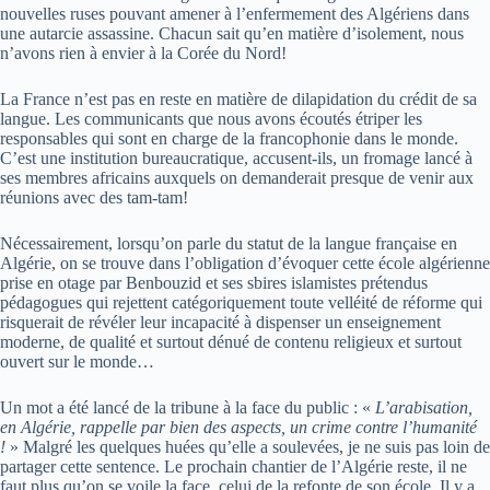
nouvelles ruses pouvant amener à l’enfermement des Algériens dans
une autarcie assassine. Chacun sait qu’en matière d’isolement, nous
n’avons rien à envier à la Corée du Nord!
La France n’est pas en reste en matière de dilapidation du crédit de sa
langue. Les communicants que nous avons écoutés étriper les
responsables qui sont en charge de la francophonie dans le monde.
C’est une institution bureaucratique, accusent-ils, un fromage lancé à
ses membres africains auxquels on demanderait presque de venir aux
réunions avec des tam-tam!
Nécessairement, lorsqu’on parle du statut de la langue française en
Algérie, on se trouve dans l’obligation d’évoquer cette école algérienne
prise en otage par Benbouzid et ses sbires islamistes prétendus
pédagogues qui rejettent catégoriquement toute velléité de réforme qui
risquerait de révéler leur incapacité à dispenser un enseignement
moderne, de qualité et surtout dénué de contenu religieux et surtout
ouvert sur le monde…
Un mot a été lancé de la tribune à la face du public : «
L’arabisation,
en Algérie, rappelle par bien des aspects, un crime contre l’humanité
!
» Malgré les quelques huées qu’elle a soulevées, je ne suis pas loin de
partager cette sentence. Le prochain chantier de l’Algérie reste, il ne
faut plus qu’on se voile la face, celui de la refonte de son école. Il y a