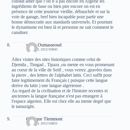
constat amèr que l’on n’a pas encore en Algérie les
ingrédients de base ou bien pire encore on est en
présence de cette jeunesse vieillie, débauchée et sur la
voie de garage, bref bien incapable pour partir une
bonne démocratie aux standards universels. Et pourtant
le dynamisme est bien là et personne ne sait comment le
canaliser.
sadek Oumasseoud
13 AVRIL 2012/10H45
Allez visiter des sites historiques comme celui de
Djemila , Timgad , Tipaza ,ou meme en vous promenant
au coeur de la ville de Setif , vous verrez ,gravées dans
la pierre , des lettres de l'alphabet latin. Ceci suffit pour
faire legitimement du Français ( puisque cette langue
derive du latin ) une langue algerienne .
Au regard de la civilisation et de l'histoire recentes et
anciennes la langue française n'est pas etrangere à
l'espace algerien. Elle est chez elle au meme degré que
le tamazight.
Canaque Tlemmont
13 AVRIL 2012/16H51