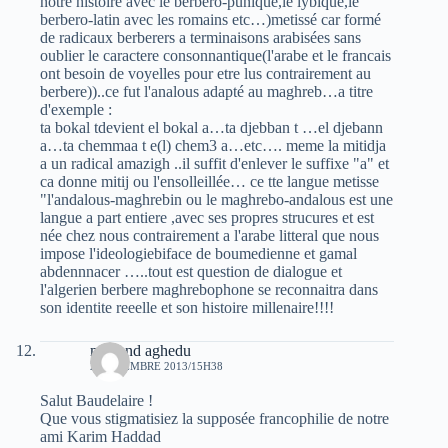
notre histoire avec le berbero-punique,le lybique,le
berbero-latin avec les romains etc…)metissé car formé
de radicaux berberers a terminaisons arabisées sans
oublier le caractere consonnantique(l'arabe et le francais
ont besoin de voyelles pour etre lus contrairement au
berbere))..ce fut l'analous adapté au maghreb…a titre
d'exemple :
ta bokal tdevient el bokal a…ta djebban t …el djebann
a…ta chemmaa t e(l) chem3 a…etc…. meme la mitidja
a un radical amazigh ..il suffit d'enlever le suffixe "a" et
ca donne mitij ou l'ensolleillée… ce tte langue metisse
"l'andalous-maghrebin ou le maghrebo-andalous est une
langue a part entiere ,avec ses propres strucures et est
née chez nous contrairement a l'arabe litteral que nous
impose l'ideologiebiface de boumedienne et gamal
abdennnacer …..tout est question de dialogue et
l'algerien berbere maghrebophone se reconnaitra dans
son identite reeelle et son histoire millenaire!!!!
mohand aghedu
2 NOVEMBRE 2013/15H38
Salut Baudelaire !
Que vous stigmatisiez la supposée francophilie de notre
ami Karim Haddad