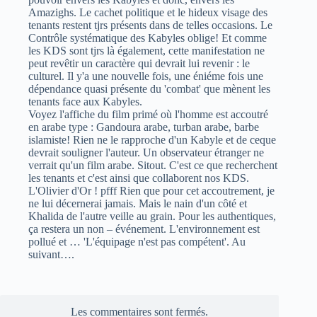
Amazighs. Le cachet politique et le hideux visage des
tenants restent tjrs présents dans de telles occasions. Le
Contrôle systématique des Kabyles oblige! Et comme
les KDS sont tjrs là également, cette manifestation ne
peut revêtir un caractère qui devrait lui revenir : le
culturel. Il y'a une nouvelle fois, une éniéme fois une
dépendance quasi présente du 'combat' que mènent les
tenants face aux Kabyles.
Voyez l'affiche du film primé où l'homme est accoutré
en arabe type : Gandoura arabe, turban arabe, barbe
islamiste! Rien ne le rapproche d'un Kabyle et de ceque
devrait souligner l'auteur. Un observateur étranger ne
verrait qu'un film arabe. Sitout. C'est ce que recherchent
les tenants et c'est ainsi que collaborent nos KDS.
L'Olivier d'Or ! pfff Rien que pour cet accoutrement, je
ne lui décernerai jamais. Mais le nain d'un côté et
Khalida de l'autre veille au grain. Pour les authentiques,
ça restera un non – événement. L'environnement est
pollué et … 'L'équipage n'est pas compétent'. Au
suivant….
Les commentaires sont fermés.