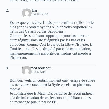
Tahar Icar
30 MARS 2012/17H32
Est ce que vous étiez la bàs pour confirmer q'ils ont été
tués par des soldats syriens ou bien vous colportez les
news des Qataris ou des Saoudiens ?
On arme les soit disons opposition pour instaurer un
autre régime islamiste téléguidés par les usa et les
européens, comme c'est le cas de la Libye l’Égypte, la
Tunisie….etc. Je suis dégoûté par cette manipulation,
malheureusement la majorité des médias ont mordu à
l’hameçon.
mohamed bouchou
31 MARS 2012/6H44
Bonjour, voila un certain moment que j'essaye de suivre
les nouvelles concernant la Syrie et cela sur plusieurs
médias .
Je constate que le Matin DZ participe de façon indirect
a la désinformation de ses lecteurs en publiant un tissu
de mensonge publié par l'AFP .