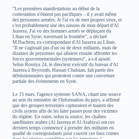
"Les premières manifestations au début de la
contestation n'étaient pas pacifiques – il y avait même
des personnes armées. Je l'ai vu de mes propres yeux, et
c'est probablement une des raisons de mon départ d'Al
Jazeera. J'ai vu des hommes armés se déplaçant du
Liban en Syrie, traversant la frontière", a déclaré
M.Hachem, ex-correspondant d'Al Jazeera au Liban.
"Il ne s'agissait pas d'un ou de deux militants, mais de
dizaines de personnes qui allaient ensuite affronter les
forces gouvernementales (syriennes)", a-t-il ajouté.
Selon Rossiya 24, le directeur exécutif du bureau d'Al
Jazeera à Beyrouth, Hassan Chabaan, fait partie des
démissionnaires qui protestent contre une couverture
partiale des événements en Syrie.
Le 15 mars, l'agence syrienne SANA, citant une source
au sein du ministère de l'Information du pays, a affirmé
que des groupes terroristes capturaient et tuaient des
civils syriens afin de les faire passer pour des victimes
du régime. En outre, selon la source, les chaînes
satellitaires arabes (Al Jazeera et Al Arabiya) ont ces
derniers temps commencé à prendre des militants en
qualité de correspondants pour couvrir ces faux crimes
dans les régions contrôlées par les terroristes."