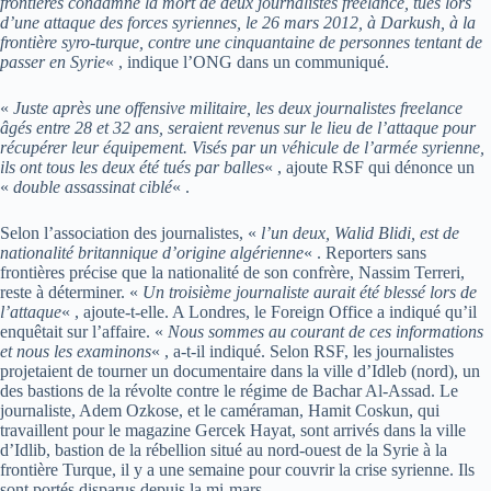
frontières condamne la mort de deux journalistes freelance, tués lors
d’une attaque des forces syriennes, le 26 mars 2012, à Darkush, à la
frontière syro-turque, contre une cinquantaine de personnes tentant de
passer en Syrie
« , indique l’ONG dans un communiqué.
«
Juste après une offensive militaire, les deux journalistes freelance
âgés entre 28 et 32 ans, seraient revenus sur le lieu de l’attaque pour
récupérer leur équipement. Visés par un véhicule de l’armée syrienne,
ils ont tous les deux été tués par balles
« , ajoute RSF qui dénonce un
«
double assassinat ciblé
« .
Selon l’association des journalistes, «
l’un deux, Walid Blidi, est de
nationalité britannique d’origine algérienne
« . Reporters sans
frontières précise que la nationalité de son confrère, Nassim Terreri,
reste à déterminer. «
Un troisième journaliste aurait été blessé lors de
l’attaque
« , ajoute-t-elle. A Londres, le Foreign Office a indiqué qu’il
enquêtait sur l’affaire. «
Nous sommes au courant de ces informations
et nous les examinons
« , a-t-il indiqué. Selon RSF, les journalistes
projetaient de tourner un documentaire dans la ville d’Idleb (nord), un
des bastions de la révolte contre le régime de Bachar Al-Assad. Le
journaliste, Adem Ozkose, et le caméraman, Hamit Coskun, qui
travaillent pour le magazine Gercek Hayat, sont arrivés dans la ville
d’Idlib, bastion de la rébellion situé au nord-ouest de la Syrie à la
frontière Turque, il y a une semaine pour couvrir la crise syrienne. Ils
sont portés disparus depuis la mi-mars.