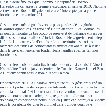
C’est la deuxième fois que l’homme est expulsé de Bosnie-
Herzégovine car après sa première expulsion en janvier 2010, l’homme
est revenu en Bosnie illégalement et a été intercepté par la police
bosnienne en septembre 2011.
Ces hommes, même guidés vers ce pays par des idéaux plutôt
islamistes djihadistes, en retour dès la fin du conflit, les Bosniaques
avaient fait montre de beaucoup de réserve et de méfiance envers ces
djhadistes internationalistes. Ainsi, la Bosnie-Herzégovine tente, depuis
la fin de la guerre civile d’expulser de son territoire les anciens
membres des unités de combattants islamistes qui ont réussi à rester
dans le pays, en général en fondant leurs familles avec les femmes
bosniennes.
Ces derniers mois, les autorités bosniennes ont ainsi expulsé l’Algérien
Noureddine Gaci en janvier dernier et le Tunisien Karray Kamel Ben
Ali, mieux connu sous le nom d’Abou Hamza.
En septembre 2011, la Bosnie-Herzégovine et l’Algérie ont signé un
important protocole de coopération bilatérale visant à renforcer la lutte
contre la criminalité et le terrorisme. La convention du domaine pénal
prévoit notamment un cadre juridique permettant d’extrader et
d’échanger les personnes poursuivies en justice et d’octroyer aux deux
pays la possibilité de juger le criminel dans l’un des deux pays.