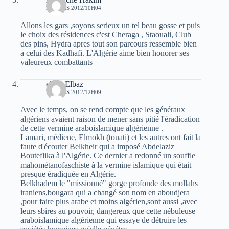
23 MARS 2012/10H04
Allons les gars ,soyons serieux un tel beau gosse et puis
le choix des résidences c'est Cheraga , Staouali, Club
des pins, Hydra apres tout son parcours ressemble bien
a celui des Kadhafi. L'Algérie aime bien honorer ses
valeureux combattants
elvez Elbaz
23 MARS 2012/12H09
Avec le temps, on se rend compte que les généraux
algériens avaient raison de mener sans pitié l'éradication
de cette vermine araboislamique algérienne .
Lamari, médiene, Elmokh (touati) et les autres ont fait la
faute d'écouter Belkheir qui a imposé Abdelaziz
Bouteflika à l'Algérie. Ce dernier a redonné un souffle
mahométanofaschiste à la vermine islamique qui était
presque éradiquée en Algérie.
Belkhadem le "missionné" gorge profonde des mollahs
iraniens,bougara qui a changé son nom en aboudjera
,pour faire plus arabe et moins algérien,sont aussi ,avec
leurs sbires au pouvoir, dangereux que cette nébuleuse
araboislamique algérienne qui essaye de détruire les