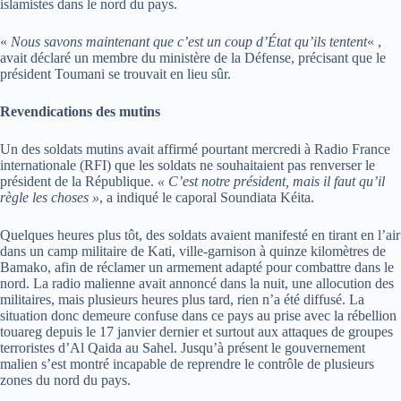
islamistes dans le nord du pays.
«
Nous savons maintenant que c’est un coup d’État qu’ils tentent
« ,
avait déclaré un membre du ministère de la Défense, précisant que le
président Toumani se trouvait en lieu sûr.
Revendications des mutins
Un des soldats mutins avait affirmé pourtant mercredi à Radio France
internationale (RFI) que les soldats ne souhaitaient pas renverser le
président de la République.
« C’est notre président, mais il faut qu’il
règle les choses »
, a indiqué le caporal Soundiata Kéita.
Quelques heures plus tôt, des soldats avaient manifesté en tirant en l’air
dans un camp militaire de Kati, ville-garnison à quinze kilomètres de
Bamako, afin de réclamer un armement adapté pour combattre dans le
nord. La radio malienne avait annoncé dans la nuit, une allocution des
militaires, mais plusieurs heures plus tard, rien n’a été diffusé. La
situation donc demeure confuse dans ce pays au prise avec la rébellion
touareg depuis le 17 janvier dernier et surtout aux attaques de groupes
terroristes d’Al Qaida au Sahel. Jusqu’à présent le gouvernement
malien s’est montré incapable de reprendre le contrôle de plusieurs
zones du nord du pays.