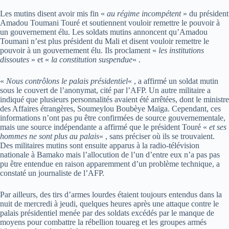
Les mutins disent avoir mis fin «
au régime incompétent
» du président
Amadou Toumani Touré et soutiennent vouloir remettre le pouvoir à
un gouvernement élu. Les soldats mutins annoncent qu’Amadou
Toumani n’est plus président du Mali et disent vouloir remettre le
pouvoir à un gouvernement élu. Ils proclament «
les institutions
dissoutes
» et «
la constitution suspendue
« .
«
Nous contrôlons le palais présidentiel
« , a affirmé un soldat mutin
sous le couvert de l’anonymat, cité par l’AFP. Un autre militaire a
indiqué que plusieurs personnalités avaient été arrêtées, dont le ministre
des Affaires étrangères, Soumeylou Boubèye Maïga. Cependant, ces
informations n’ont pas pu être confirmées de source gouvernementale,
mais une source indépendante a affirmé que le président Touré «
et ses
hommes ne sont plus au palais
« , sans préciser où ils se trouvaient.
Des militaires mutins sont ensuite apparus à la radio-télévision
nationale à Bamako mais l’allocution de l’un d’entre eux n’a pas pas
pu être entendue en raison apparemment d’un problème technique, a
constaté un journaliste de l’AFP.
Par ailleurs, des tirs d’armes lourdes étaient toujours entendus dans la
nuit de mercredi à jeudi, quelques heures après une attaque contre le
palais présidentiel menée par des soldats excédés par le manque de
moyens pour combattre la rébellion touareg et les groupes armés