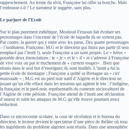
rapprochement. Au terme du récit, Françoise lui offre sa bouche. Mais
l’embrasse-t-il ? Le narrateur le suggère, sans plus.
Le parjure de l’Ecole
Sur le plan purement esthétique, Mouloud Feraoun fait évoluer ses
personnages dans l’enceinte de l’école de laquelle ils ne sortent pas.
Par contre, la guerre qui y entre avec les paras. Des quatre personnages
– l’instituteur, Françoise, M.G et le directeur qui finira pas partir (il sera
remplacé par l’instit !), seule Françoise a un nom propre. Le «
héros
»
possède deux énonciations : le «
je
» et le «
il
» et s’adresse à Françoise
de vive voix ou par le truchement de
« carnets rouges
« . Bien que
réunis dans le seul but d’enseigner, ils sont tiraillés. L’instit a fui la
petite école de montagne ; Françoise a quitté sa Bretagne au «
ciel
maussade
» ; M.G est un pied noir natif d’Algérie et le directeur ne
jouant qu’un rôle effacé dans les tensions qui agitent le trio : l’indigène,
la française et le pied-noir, représentatifs du contexte socioculturel de
l’Algérie de cette période. Françoise attend de l’instit une déclaration
d’amour et subit les attaques de M.G qu’elle trouve pourtant assez
séducteur.
Dans ce microcosme scolaire, la cour de récréation et le bureau du
directeur, le lecteur devient le spectateur d’une pièce de théâtre où tous
les ingrédients du problème algérien sont réunis. Dans une atmosphère