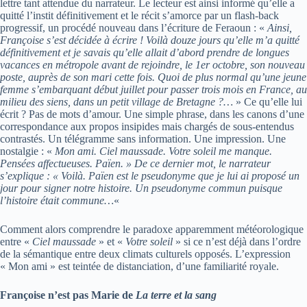
lettre tant attendue du narrateur. Le lecteur est ainsi informé qu’elle a
quitté l’instit définitivement et le récit s’amorce par un flash-back
progressif, un procédé nouveau dans l’écriture de Feraoun : «
Ainsi,
Françoise s’est décidée à écrire ! Voilà douze jours qu’elle m’a quitté
définitivement et je savais qu’elle allait d’abord prendre de longues
vacances en métropole avant de rejoindre, le 1er octobre, son nouveau
poste, auprès de son mari cette fois. Quoi de plus normal qu’une jeune
femme s’embarquant début juillet pour passer trois mois en France, au
milieu des siens, dans un petit village de Bretagne ?…
» Ce qu’elle lui
écrit ? Pas de mots d’amour. Une simple phrase, dans les canons d’une
correspondance aux propos insipides mais chargés de sous-entendus
contrastés. Un télégramme sans information. Une impression. Une
nostalgie : «
Mon ami. Ciel maussade. Votre soleil me manque.
Pensées affectueuses. Païen. » De ce dernier mot, le narrateur
s’explique : « Voilà. Païen est le pseudonyme que je lui ai proposé un
jour pour signer notre histoire. Un pseudonyme commun puisque
l’histoire était commune…
«
Comment alors comprendre le paradoxe apparemment météorologique
entre «
Ciel maussade
» et «
Votre soleil
» si ce n’est déjà dans l’ordre
de la sémantique entre deux climats culturels opposés. L’expression
« Mon ami » est teintée de distanciation, d’une familiarité royale.
Françoise n’est pas Marie de
La terre et la sang