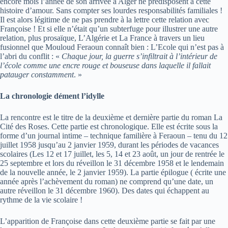
encore mois l’année de son arrivée à Alger ne prédisposent à cette
histoire d’amour. Sans compter ses lourdes responsabilités familiales !
Il est alors légitime de ne pas prendre à la lettre cette relation avec
Françoise ! Et si elle n’était qu’un subterfuge pour illustrer une autre
relation, plus prosaïque, L’Algérie et La France à travers un lieu
fusionnel que Mouloud Feraoun connaît bien : L’Ecole qui n’est pas à
l’abri du conflit : «
Chaque jour, la guerre s’infiltrait à l’intérieur de
l’école comme une encre rouge et bouseuse dans laquelle il fallait
patauger constamment
. »
La chronologie dément l’idylle
La rencontre est le titre de la deuxième et dernière partie du roman La
Cité des Roses. Cette partie est chronologique. Elle est écrite sous la
forme d’un journal intime – technique familière à Feraoun – tenu du 12
juillet 1958 jusqu’au 2 janvier 1959, durant les périodes de vacances
scolaires (Les 12 et 17 juillet, les 5, 14 et 23 août, un jour de rentrée le
25 septembre et lors du réveillon le 31 décembre 1958 et le lendemain
de la nouvelle année, le 2 janvier 1959). La partie épilogue ( écrite une
année après l’achèvement du roman) ne comprend qu’une date, un
autre réveillon le 31 décembre 1960). Des dates qui échappent au
rythme de la vie scolaire !
L’apparition de Françoise dans cette deuxième partie se fait par une