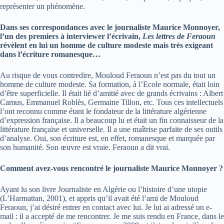
représenter un phénomène.
Dans ses correspondances avec le journaliste Maurice Monnoyer,
l’un des premiers à interviewer l’écrivain,
Les lettres de Feraoun
révèlent en lui un homme de culture modeste mais très exigeant
dans l’écriture romanesque…
Au risque de vous contredire, Mouloud Feraoun n’est pas du tout un
homme de culture modeste. Sa formation, à l’Ecole normale, était loin
d’être superficielle. Il était lié d’amitié avec de grands écrivains : Albert
Camus, Emmanuel Roblès, Germaine Tillon, etc. Tous ces intellectuels
l’ont reconnu comme étant le fondateur de la littérature algérienne
d’expression française. Il a beaucoup lu et était un fin connaisseur de la
littérature française et universelle. Il a une maîtrise parfaite de ses outils
d’analyse. Oui, son écriture est, en effet, romanesque et marquée par
son humanité. Son œuvre est vraie. Feraoun a dit vrai.
Comment avez-vous rencontré le journaliste Maurice Monnoyer ?
Ayant lu son livre Journaliste en Algérie ou l’histoire d’une utopie
(L’Harmattan, 2001), et appris qu’il avait été l’ami de Mouloud
Feraoun, j’ai désiré entrer en contact avec lui. Je lui ai adressé un e-
mail : il a accepté de me rencontrer. Je me suis rendu en France, dans le