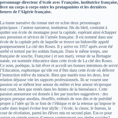
personnage directeur d’école avec Françoise, institutrice française,
livre un corps à corps entre les protagonistes et les dernières
heures de l’Algérie française.
La trame narrative du roman met en scène deux personnages
principaux : l’auteur narrateur, instituteur, fils du bled, contraint à
quitter son école de montagne pour la capitale, espérant ainsi échapper
aux pressions et sévices de l’armée française. Il est nommé dans une
école de la capitale près de laquelle se trouve un bidonville appelé
pompeusement La cité des Roses. Il y arrive en 1957 après avoir été
arrêté et torturé par les soldats français. Dans le même temps, une
française de souche, Françoise ( et son mari), venue de sa Bretagne
natale, est nommée éducatrice dans cette école de La cité des Roses.
Ce nom, poétique, la fait rêver et accroît ses bonnes intentions de servir
l’Education, euphorique qu’elle est d’être dans cette école où délivrer
l’instruction relève du miracle. Bien que mariés tous les deux, leur
relation dépasse vite les rapports professionnels. Ils se vouent une
passion où se mêlent leur amour du métier et leur amour réciproque
tout court, bien que restés dans les limites de la bienséance. Cette
passion amoureuse est donnée à lire par touches suggestives : des
propos presque anodins, étouffés, embués de non dits et de puérilité
propre à l’idée qu’ils se font de l’éthique et de la retenue qu’impose le
cadre dans lequel évolue leur idylle : l’école, la classe, le bureau, la
cour de récréation, parmi les élèves mis en second plan. Est-ce pour
autant un simple roman d’amour contrevenant aux règles sociales?