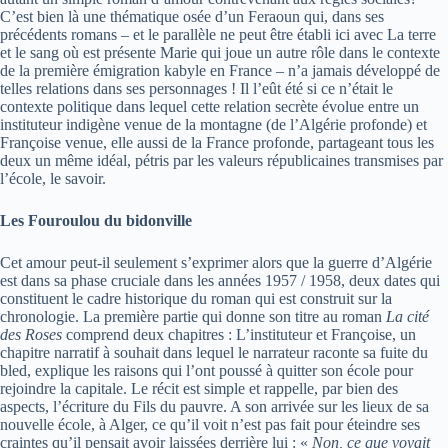
C’est bien là une thématique osée d’un Feraoun qui, dans ses
précédents romans – et le parallèle ne peut être établi ici avec La terre
et le sang où est présente Marie qui joue un autre rôle dans le contexte
de la première émigration kabyle en France – n’a jamais développé de
telles relations dans ses personnages ! Il l’eût été si ce n’était le
contexte politique dans lequel cette relation secrète évolue entre un
instituteur indigène venue de la montagne (de l’Algérie profonde) et
Françoise venue, elle aussi de la France profonde, partageant tous les
deux un même idéal, pétris par les valeurs républicaines transmises par
l’école, le savoir.
Les Fouroulou du bidonville
Cet amour peut-il seulement s’exprimer alors que la guerre d’Algérie
est dans sa phase cruciale dans les années 1957 / 1958, deux dates qui
constituent le cadre historique du roman qui est construit sur la
chronologie. La première partie qui donne son titre au roman
La cité
des Roses
comprend deux chapitres : L’instituteur et Françoise, un
chapitre narratif à souhait dans lequel le narrateur raconte sa fuite du
bled, explique les raisons qui l’ont poussé à quitter son école pour
rejoindre la capitale. Le récit est simple et rappelle, par bien des
aspects, l’écriture du Fils du pauvre. A son arrivée sur les lieux de sa
nouvelle école, à Alger, ce qu’il voit n’est pas fait pour éteindre ses
craintes qu’il pensait avoir laissées derrière lui : «
Non, ce que voyait