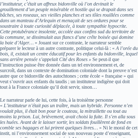
l’instituteur, c’était un affreux bidonville où l’on devinait le
grouillement d’un peuple misérable et hostile qui se drapait dans ses
bâches, ses roseaux, ses vieilles planches et ses tôles rouillées comme
dans un manteau d’Arlequin et menaçait de ses ordures pour se
soustraire à toute curiosité déplacée, à toute sympathie hypocrite.
Cette protubérance insolente, accolée aux confins sud du territoire de
la commune, se dissimulait aux flancs d’une crête boisée qui domine
la baie d’Alger…
» Jouant sur ce contraste, le narrateur semble
préparer le lecteur à un autre contraste, politique celui-là : «
A l’orée du
bois, il, existait un centre éducatif pour les enfants du bidonville, lequel
sans arrière pensée s’appelait Cité des Roses »
Se peut-il que
l’instruction puisse être donnée dans un tel environnement et, de
surcroît, dans un contexte de domination coloniale dont la preuve n’est
autre que ce bidonville des autochtones ; cette école « française » qui
veut s’ouvrir aux enfants du taudis ; un instituteur indigène qui doit
tout à la France coloniale qu’il doit servir, sinon…
Le narrateur parle de lui, cette fois, à la troisième personne
«
L’instituteur n’était pas un traître, mais un hybride. Personne n’en
voulait plus, il était bon pour le couteau, la mitraillette ou tout au
moins la prison. Lui, brièvement, avait choisi la fuite. Il s’en alla sous
les huées. Avant de le laisser sortir, les soldats fouillèrent de fond en
comble ses bagages et lui prirent quelques livres…
» Ni le moral de cet
instit, ni l’environnement social de son nouveau poste d’enseignant,