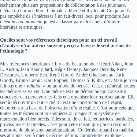
sèchement plusieurs propositions de collaboration à des journaux.
C’était un homme libre. Il aimait sa liberté et il y tenait. Ce qui ne l’a
pas empêché de s’intéresser à un fait-divers local pour produire
Les
Chemins qui montent
qui est à classer parmi les chefs-d’œuvre
littéraires et artistiques.
Quelles sont vos références théoriques pour un tel travail
d’analyse d’un auteur souvent perçu à travers le seul prisme de
l’ethnologie ?
Mes références théoriques ? Il y a du beau monde : Henri Atlan, John
L. Austin, Jean Baudrillard, Régis Debray, Jacques Derrida, René
Descartes, Umberto Eco, René Girard, André Glucksmann, Jack
Goody, Bruno Latour, Karl Popper, Thomas S. Kuhn, etc. Mais je n’en
fait pas une «
religion
» ou un mode de pensée. Car, en général, toutes
les théories se valent. Une théorie est une démarche qui consiste à
concevoir et à percevoir les faits et à organiser leur représentation. Elle
sert à découvrir un fait caché. C’est une construction de l’esprit,
élaborée sur la base de l’observation d’une réalité. C’est pour cela que
toutes les théories sont prisonnières ou otages d’un système de
représentation bien précis. Elles sont, de ce fait, réductrices, partielles,
provisoires et factuelles. C’est pour cette raison que j’ai eu recours à
une sorte de pluralisme paradigmatique. Ce dernier, quand on maîtrise
ses attributs, sert à mieux décrire, définir, comprendre, expliquer,