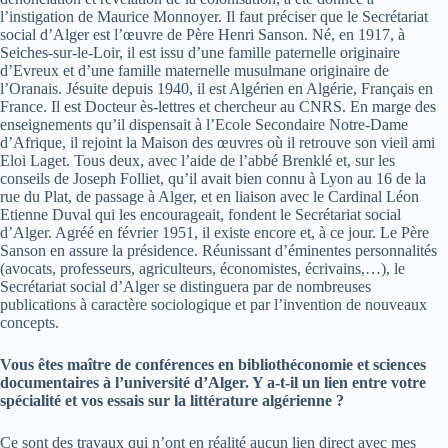
l’instigation de Maurice Monnoyer. Il faut préciser que le Secrétariat
social d’Alger est l’œuvre de Père Henri Sanson. Né, en 1917, à
Seiches-sur-le-Loir, il est issu d’une famille paternelle originaire
d’Evreux et d’une famille maternelle musulmane originaire de
l’Oranais. Jésuite depuis 1940, il est Algérien en Algérie, Français en
France. Il est Docteur ès-lettres et chercheur au CNRS. En marge des
enseignements qu’il dispensait à l’Ecole Secondaire Notre-Dame
d’Afrique, il rejoint la Maison des œuvres où il retrouve son vieil ami
Eloi Laget. Tous deux, avec l’aide de l’abbé Brenklé et, sur les
conseils de Joseph Folliet, qu’il avait bien connu à Lyon au 16 de la
rue du Plat, de passage à Alger, et en liaison avec le Cardinal Léon
Etienne Duval qui les encourageait, fondent le Secrétariat social
d’Alger. Agréé en février 1951, il existe encore et, à ce jour. Le Père
Sanson en assure la présidence. Réunissant d’éminentes personnalités
(avocats, professeurs, agriculteurs, économistes, écrivains,…), le
Secrétariat social d’Alger se distinguera par de nombreuses
publications à caractère sociologique et par l’invention de nouveaux
concepts.
Vous êtes maître de conférences en bibliothéconomie et sciences
documentaires à l’université d’Alger. Y a-t-il un lien entre votre
spécialité et vos essais sur la littérature algérienne ?
Ce sont des travaux qui n’ont en réalité aucun lien direct avec mes