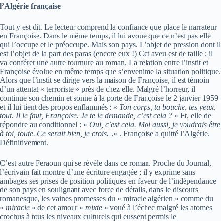
l’Algérie française
Tout y est dit. Le lecteur comprend la confiance que place le narrateur
en Françoise. Dans le même temps, il lui avoue que ce n’est pas elle
qui l’occupe et le préoccupe. Mais son pays. L’objet de pression dont il
est l’objet de la part des paras (encore eux !) Cet aveu est de taille ; il
va conférer une autre tournure au roman. La relation entre l’instit et
Françoise évolue en même temps que s’envenime la situation politique.
Alors que l’instit se dirige vers la maison de Françoise, il est témoin
d’un attentat « terroriste » près de chez elle. Malgré l’horreur, il
continue son chemin et sonne à la porte de Françoise le 2 janvier 1959
et il lui tient des propos enflammés : «
Ton corps, ta bouche, tes yeux,
tout. Il le faut, Françoise. Je te le demande, c’est cela ?
» Et, elle de
répondre au conditionnel : «
Oui, c’est cela. Moi aussi, je voudrais être
à toi, toute. Ce serait bien, je crois…
« . Françoise a quitté l’Algérie.
Définitivement.
C’est autre Feraoun qui se révèle dans ce roman. Proche du Journal,
l’écrivain fait montre d’une écriture engagée ; il y exprime sans
ambages ses prises de position politiques en faveur de l’indépendance
de son pays en soulignant avec force de détails, dans le discours
romanesque, les vaines promesses du « miracle algérien » comme du
«
miracle
» de cet amour «
mixte
» voué à l’échec malgré les atomes
crochus à tous les niveaux culturels qui eussent permis le