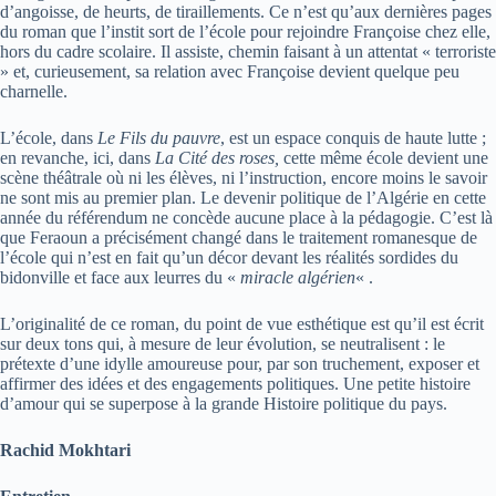
d’angoisse, de heurts, de tiraillements. Ce n’est qu’aux dernières pages
du roman que l’instit sort de l’école pour rejoindre Françoise chez elle,
hors du cadre scolaire. Il assiste, chemin faisant à un attentat « terroriste
» et, curieusement, sa relation avec Françoise devient quelque peu
charnelle.
L’école, dans
Le Fils du pauvre
, est un espace conquis de haute lutte ;
en revanche, ici, dans
La Cité des roses,
cette même école devient une
scène théâtrale où ni les élèves, ni l’instruction, encore moins le savoir
ne sont mis au premier plan. Le devenir politique de l’Algérie en cette
année du référendum ne concède aucune place à la pédagogie. C’est là
que Feraoun a précisément changé dans le traitement romanesque de
l’école qui n’est en fait qu’un décor devant les réalités sordides du
bidonville et face aux leurres du «
miracle algérien
« .
L’originalité de ce roman, du point de vue esthétique est qu’il est écrit
sur deux tons qui, à mesure de leur évolution, se neutralisent : le
prétexte d’une idylle amoureuse pour, par son truchement, exposer et
affirmer des idées et des engagements politiques. Une petite histoire
d’amour qui se superpose à la grande Histoire politique du pays.
Rachid Mokhtari