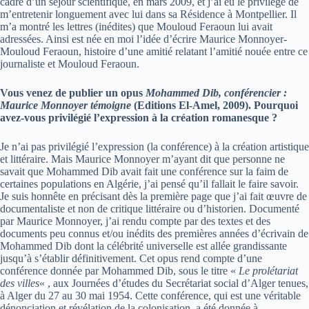
cadre d’un séjour scientifique, en mars 2009, et j’ai eu le privilège de
m’entretenir longuement avec lui dans sa Résidence à Montpellier. Il
m’a montré les lettres (inédites) que Mouloud Feraoun lui avait
adressées. Ainsi est née en moi l’idée d’écrire Maurice Monnoyer-
Mouloud Feraoun, histoire d’une amitié relatant l’amitié nouée entre ce
journaliste et Mouloud Feraoun.
Vous venez de publier un opus
Mohammed Dib, conférencier :
Maurice Monnoyer témoigne
(Editions El-Amel, 2009). Pourquoi
avez-vous privilégié l’expression à la création romanesque ?
Je n’ai pas privilégié l’expression (la conférence) à la création artistique
et littéraire. Mais Maurice Monnoyer m’ayant dit que personne ne
savait que Mohammed Dib avait fait une conférence sur la faim de
certaines populations en Algérie, j’ai pensé qu’il fallait le faire savoir.
Je suis honnête en précisant dès la première page que j’ai fait œuvre de
documentaliste et non de critique littéraire ou d’historien. Documenté
par Maurice Monnoyer, j’ai rendu compte par des textes et des
documents peu connus et/ou inédits des premières années d’écrivain de
Mohammed Dib dont la célébrité universelle est allée grandissante
jusqu’à s’établir définitivement. Cet opus rend compte d’une
conférence donnée par Mohammed Dib, sous le titre «
Le prolétariat
des villes
« , aux Journées d’études du Secrétariat social d’Alger tenues,
à Alger du 27 au 30 mai 1954. Cette conférence, qui est une véritable
dénonciation et révélation de la colonisation, a été donnée à