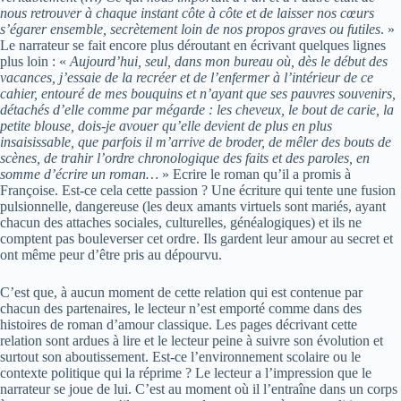
nous retrouver à chaque instant côte à côte et de laisser nos cœurs
s’égarer ensemble, secrètement loin de nos propos graves ou futiles
. »
Le narrateur se fait encore plus déroutant en écrivant quelques lignes
plus loin : «
Aujourd’hui, seul, dans mon bureau où, dès le début des
vacances, j’essaie de la recréer et de l’enfermer à l’intérieur de ce
cahier, entouré de mes bouquins et n’ayant que ses pauvres souvenirs,
détachés d’elle comme par mégarde : les cheveux, le bout de carie, la
petite blouse, dois-je avouer qu’elle devient de plus en plus
insaisissable, que parfois il m’arrive de broder, de mêler des bouts de
scènes, de trahir l’ordre chronologique des faits et des paroles, en
somme d’écrire un roman…
» Ecrire le roman qu’il a promis à
Françoise. Est-ce cela cette passion ? Une écriture qui tente une fusion
pulsionnelle, dangereuse (les deux amants virtuels sont mariés, ayant
chacun des attaches sociales, culturelles, généalogiques) et ils ne
comptent pas bouleverser cet ordre. Ils gardent leur amour au secret et
ont même peur d’être pris au dépourvu.
C’est que, à aucun moment de cette relation qui est contenue par
chacun des partenaires, le lecteur n’est emporté comme dans des
histoires de roman d’amour classique. Les pages décrivant cette
relation sont ardues à lire et le lecteur peine à suivre son évolution et
surtout son aboutissement. Est-ce l’environnement scolaire ou le
contexte politique qui la réprime ? Le lecteur a l’impression que le
narrateur se joue de lui. C’est au moment où il l’entraîne dans un corps