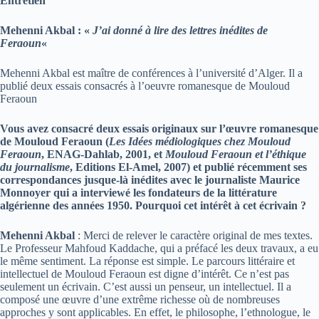
Entretien
Mehenni Akbal : «
J’ai donné à lire des lettres inédites de
Feraoun
«
Mehenni Akbal est maître de conférences à l’université d’Alger. Il a
publié deux essais consacrés à l’oeuvre romanesque de Mouloud
Feraoun
Vous avez consacré deux essais originaux sur l’œuvre romanesque
de Mouloud Feraoun (
Les Idées médiologiques chez Mouloud
Feraoun
, ENAG-Dahlab, 2001, et
Mouloud Feraoun et l’éthique
du journalisme
, Editions El-Amel, 2007) et publié récemment ses
correspondances jusque-là inédites avec le journaliste Maurice
Monnoyer qui a interviewé les fondateurs de la littérature
algérienne des années 1950. Pourquoi cet intérêt à cet écrivain ?
Mehenni Akbal
: Merci de relever le caractère original de mes textes.
Le Professeur Mahfoud Kaddache, qui a préfacé les deux travaux, a eu
le même sentiment. La réponse est simple. Le parcours littéraire et
intellectuel de Mouloud Feraoun est digne d’intérêt. Ce n’est pas
seulement un écrivain. C’est aussi un penseur, un intellectuel. Il a
composé une œuvre d’une extrême richesse où de nombreuses
approches y sont applicables. En effet, le philosophe, l’ethnologue, le