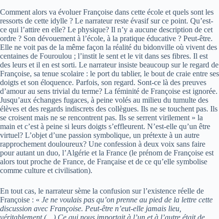
Comment alors va évoluer Françoise dans cette école et quels sont les
ressorts de cette idylle ? Le narrateur reste évasif sur ce point. Qu’est-
ce qui l’attire en elle? Le physique? Il n’y a aucune description de cet
ordre ? Son dévouement à l’école, à la pratique éducative ? Peut-être.
Elle ne voit pas de la même façon la réalité du bidonville où vivent des
centaines de Fouroulou ; l’instit le sent et le vit dans ses fibres. Il est
des leurs et il en est sorti. Le narrateur insiste beaucoup sur le regard de
Françoise, sa tenue scolaire : le port du tablier, le bout de craie entre ses
doigts et son éloquence. Parfois, son regard. Sont-ce là des preuves
d’amour au sens trivial du terme? La féminité de Françoise est ignorée.
Jusqu’aux échanges fugaces, à peine volés au milieu du tumulte des
élèves et des regards indiscrets des collègues. Ils ne se touchent pas. Ils
se croisent mais ne se rencontrent pas. Ils se serrent virilement » la
main et c’est à peine si leurs doigts s’effleurent. N’est-elle qu’un être
virtuel? L’objet d’une passion symbolique, un prétexte à un autre
rapprochement douloureux? Une confession à deux voix sans faire
pour autant un duo, l’Algérie et la France (le prénom de Françoise est
alors tout proche de France, de Française et de ce qu’elle symbolise
comme culture et civilisation).
En tout cas, le narrateur sème la confusion sur l’existence réelle de
Françoise : «
Je ne voulais pas qu’on prenne au pied de la lettre cette
discussion avec Françoise. Peut-être n’eut-elle jamais lieu,
véritablement (…) Ce qui nous importait à l’un et à l’autre était de