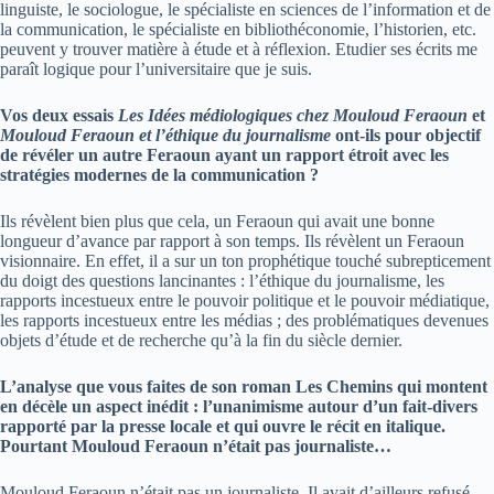
linguiste, le sociologue, le spécialiste en sciences de l’information et de
la communication, le spécialiste en bibliothéconomie, l’historien, etc.
peuvent y trouver matière à étude et à réflexion. Etudier ses écrits me
paraît logique pour l’universitaire que je suis.
Vos deux essais
Les Idées médiologiques chez Mouloud Feraoun
et
Mouloud Feraoun et l’éthique du journalisme
ont-ils pour objectif
de révéler un autre Feraoun ayant un rapport étroit avec les
stratégies modernes de la communication ?
Ils révèlent bien plus que cela, un Feraoun qui avait une bonne
longueur d’avance par rapport à son temps. Ils révèlent un Feraoun
visionnaire. En effet, il a sur un ton prophétique touché subrepticement
du doigt des questions lancinantes : l’éthique du journalisme, les
rapports incestueux entre le pouvoir politique et le pouvoir médiatique,
les rapports incestueux entre les médias ; des problématiques devenues
objets d’étude et de recherche qu’à la fin du siècle dernier.
L’analyse que vous faites de son roman Les Chemins qui montent
en décèle un aspect inédit : l’unanimisme autour d’un fait-divers
rapporté par la presse locale et qui ouvre le récit en italique.
Pourtant Mouloud Feraoun n’était pas journaliste…
Mouloud Feraoun n’était pas un journaliste. Il avait d’ailleurs refusé