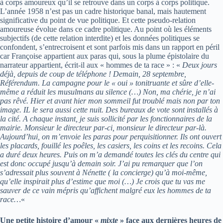
à corps amoureux qu’il se retrouve dans un corps à corps politique.
L’année 1958 n’est pas un cadre historique banal, mais hautement
significative du point de vue politique. Et cette pseudo-relation
amoureuse évolue dans ce cadre politique. Au point où les éléments
subjectifs (de cette relation interdite) et les données politiques se
confondent, s’entrecroisent et sont parfois mis dans un rapport en péril
car Françoise appartient aux paras qui, sous la plume épistolaire du
narrateur appartient, écrit-il aux « hommes de ta race » : «
Deux jours
déjà, depuis de coup de téléphone ! Demain, 28 septembre,
Référendum. La campagne pour le « oui » tonitruante et sûre d’elle-
même a réduit les musulmans au silence (…) Non, ma chérie, je n’ai
pas rêvé. Hier et avant hier mon sommeil fut troublé mais non par ton
image. IL le sera aussi cette nuit. Des bureaux de vote sont installés à
la cité. A chaque instant, je suis sollicité par les fonctionnaires de la
mairie. Monsieur le directeur par-ci, monsieur le directeur par-là.
Aujourd’hui, on m’envoie les paras pour perquisitionner. Ils ont ouvert
les placards, fouillé les poêles, les casiers, les coins et les recoins. Cela
a duré deux heures. Puis on m’a demandé toutes les clés du centre qui
est donc occupé jusqu’à demain soir. J’ai pu remarquer que l’on
s’adressait plus souvent à Nénette ( la concierge) qu’à moi-même,
qu’elle inspirait plus d’estime que moi (…) Je crois que tu vas me
sauver de ce vain mépris qu’affichent malgré eux les hommes de ta
race…
«
Une petite histoire d’amour «
mixte
» face aux dernières heures de