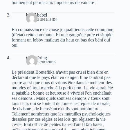
bonnement permis aux imposteurs de vaincre !
babel babel
12 MARS 2012/19H54
En connaissance de cause je qualifierais cette commune
(d’état) cette commune. Et une gangrène pure et simple
formant un lobby mafieux du haut en bas des béni oui
oui
Guel Dring
13 MARS 2012/9H15
Le président Bouteflika n'avait pas cru si bien dire en
déclarant que le pays était en danger. Il ne faudrait pas
croire aussi que nous devrions être dans le meilleur des
mondes où tout marche à la perfection. La vie aurait été
si paisible ; bonne et heureuse à vivre si l'on enchaînait
ses démons . Mais quels sont ses démons ? Ceux sont
tous ceux qui se foutent de toutes les règles de morale,
de civisme , de bienséance et ils sont nombreux .
Tellement nombreux que les murailles psychologiques
dressées par ces règles et les lois qui régissent la vie
civile, font office de petites haies d'un 110m haies ,
qu'ils ne trouvent aucun mal à …enjamber tellement