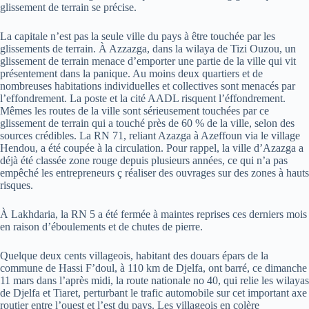
glissement de terrain se précise.
La capitale n’est pas la seule ville du pays à être touchée par les
glissements de terrain. À Azzazga, dans la wilaya de Tizi Ouzou, un
glissement de terrain menace d’emporter une partie de la ville qui vit
présentement dans la panique. Au moins deux quartiers et de
nombreuses habitations individuelles et collectives sont menacés par
l’effondrement. La poste et la cité AADL risquent l’éffondrement.
Mêmes les routes de la ville sont sérieusement touchées par ce
glissement de terrain qui a touché près de 60 % de la ville, selon des
sources crédibles. La RN 71, reliant Azazga à Azeffoun via le village
Hendou, a été coupée à la circulation. Pour rappel, la ville d’Azazga a
déjà été classée zone rouge depuis plusieurs années, ce qui n’a pas
empêché les entrepreneurs ç réaliser des ouvrages sur des zones à hauts
risques.
À Lakhdaria, la RN 5 a été fermée à maintes reprises ces derniers mois
en raison d’éboulements et de chutes de pierre.
Quelque deux cents villageois, habitant des douars épars de la
commune de Hassi F’doul, à 110 km de Djelfa, ont barré, ce dimanche
11 mars dans l’après midi, la route nationale no 40, qui relie les wilayas
de Djelfa et Tiaret, perturbant le trafic automobile sur cet important axe
routier entre l’ouest et l’est du pays. Les villageois en colère