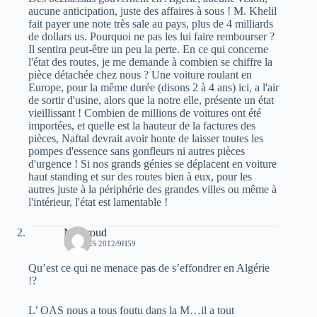
aucune anticipation, juste des affaires à sous ! M. Khelil
fait payer une note très sale au pays, plus de 4 milliards
de dollars us. Pourquoi ne pas les lui faire rembourser ?
Il sentira peut-être un peu la perte. En ce qui concerne
l'état des routes, je me demande à combien se chiffre la
pièce détachée chez nous ? Une voiture roulant en
Europe, pour la même durée (disons 2 à 4 ans) ici, a l'air
de sortir d'usine, alors que la notre elle, présente un état
vieillissant ! Combien de millions de voitures ont été
importées, et quelle est la hauteur de la factures des
pièces, Naftal devrait avoir honte de laisser toutes les
pompes d'essence sans gonfleurs ni autres pièces
d'urgence ! Si nos grands génies se déplacent en voiture
haut standing et sur des routes bien à eux, pour les
autres juste à la périphérie des grandes villes ou même à
l'intérieur, l'état est lamentable !
Notproud
12 MARS 2012/9H59
Qu’est ce qui ne menace pas de s’effondrer en Algérie
!?
L’ OAS nous a tous foutu dans la M…il a tout