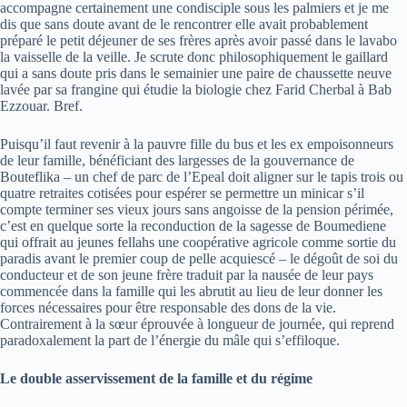
accompagne certainement une condisciple sous les palmiers et je me
dis que sans doute avant de le rencontrer elle avait probablement
préparé le petit déjeuner de ses frères après avoir passé dans le lavabo
la vaisselle de la veille. Je scrute donc philosophiquement le gaillard
qui a sans doute pris dans le semainier une paire de chaussette neuve
lavée par sa frangine qui étudie la biologie chez Farid Cherbal à Bab
Ezzouar. Bref.
Puisqu’il faut revenir à la pauvre fille du bus et les ex empoisonneurs
de leur famille, bénéficiant des largesses de la gouvernance de
Bouteflika – un chef de parc de l’Epeal doit aligner sur le tapis trois ou
quatre retraites cotisées pour espérer se permettre un minicar s’il
compte terminer ses vieux jours sans angoisse de la pension périmée,
c’est en quelque sorte la reconduction de la sagesse de Boumediene
qui offrait au jeunes fellahs une coopérative agricole comme sortie du
paradis avant le premier coup de pelle acquiescé – le dégoût de soi du
conducteur et de son jeune frère traduit par la nausée de leur pays
commencée dans la famille qui les abrutit au lieu de leur donner les
forces nécessaires pour être responsable des dons de la vie.
Contrairement à la sœur éprouvée à longueur de journée, qui reprend
paradoxalement la part de l’énergie du mâle qui s’effiloque.
Le double asservissement de la famille et du régime