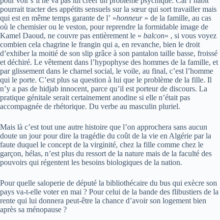
pour voir s’il ne va pas lui créer un problème psychique. Car l’habit
pourrait tracter des appétits sensuels sur la sœur qui sort travailler mais
qui est en même temps garante de l’ »
honneur
» de la famille, au cas
où le chemisier ou le veston, pour reprendre la formidable image de
Kamel Daoud, ne couvre pas entièrement le «
balcon
« , si vous voyez
combien cela chagrine le frangin qui a, en revanche, bien le droit
d’exhiber la moitié de son slip grâce à son pantalon taille basse, froissé
et déchiré. Le vêtement dans l’hypophyse des hommes de la famille, et
par glissement dans le charnel social, le voile, au final, c’est l’homme
qui le porte. C’est plus sa question à lui que le problème de la fille. Il
n’y a pas de hidjab innocent, parce qu’il est porteur de discours. La
pratique génitale serait certainement anodine si elle n’était pas
accompagnée de rhétorique. Du verbe au masculin pluriel.
Mais là c’est tout une autre histoire que l’on approchera sans aucun
doute un jour pour dire la tragédie du coût de la vie en Algérie par la
faute duquel le concept de la virginité, chez la fille comme chez le
garçon, hélas, n’est plus du ressort de la nature mais de la faculté des
pouvoirs qui régentent les besoins biologiques de la nation.
Pour quelle saloperie de député la bibliothécaire du bus qui exècre son
pays va-t-elle voter en mai ? Pour celui de la bande des flibustiers de la
rente qui lui donnera peut-être la chance d’avoir son logement bien
après sa ménopause ?