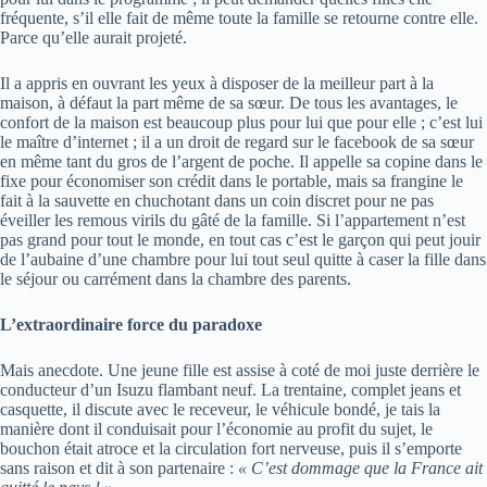
fréquente, s’il elle fait de même toute la famille se retourne contre elle.
Parce qu’elle aurait projeté.
Il a appris en ouvrant les yeux à disposer de la meilleur part à la
maison, à défaut la part même de sa sœur. De tous les avantages, le
confort de la maison est beaucoup plus pour lui que pour elle ; c’est lui
le maître d’internet ; il a un droit de regard sur le facebook de sa sœur
en même tant du gros de l’argent de poche. Il appelle sa copine dans le
fixe pour économiser son crédit dans le portable, mais sa frangine le
fait à la sauvette en chuchotant dans un coin discret pour ne pas
éveiller les remous virils du gâté de la famille. Si l’appartement n’est
pas grand pour tout le monde, en tout cas c’est le garçon qui peut jouir
de l’aubaine d’une chambre pour lui tout seul quitte à caser la fille dans
le séjour ou carrément dans la chambre des parents.
L’extraordinaire force du paradoxe
Mais anecdote. Une jeune fille est assise à coté de moi juste derrière le
conducteur d’un Isuzu flambant neuf. La trentaine, complet jeans et
casquette, il discute avec le receveur, le véhicule bondé, je tais la
manière dont il conduisait pour l’économie au profit du sujet, le
bouchon était atroce et la circulation fort nerveuse, puis il s’emporte
sans raison et dit à son partenaire :
« C’est dommage que la France ait