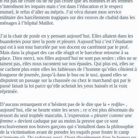
n’est pas de croire ou de ne pas croire que les hommes et les femmes
s’interdisent les impairs mais c’est dans l’éducation et le respect
mutuel, le refus d’aller au mépris. J’ai vécu durant mon service
militaire des harcèlements tragiques sur des veuves de chahid dans les
ménages à l’hôpital Maillot.
J’ai la chair de poule en y pensant aujourd’hui. Elles allaient dans les
buanderies pour tirer la porte et pleurer. Aujourd’hui c’est l’étudiante
qui est à son tour harcelée par son docent ou carrément par le prof.
Mais dans la plupart des cas elle réagit et le harceleur retourne à sa
place. Dieu merci, nos filles aujourd’hui ne sont pas seules ; elles ne se
taisent pas, elles nous racontent sur nos épaules. Qui plus est, elles ne
se cachent plus entre elles les faiblesses de l’homme qu’elles côtoient à
longueur de journée, jusqu’à dans le bus ou le taxi, quand elles se
disputent un passage sur la chaussée ou chez le marchand qui par le
passé faisait la loi parce qu’elle achetait les yeux baissés et la voix
réprimée.
D’aucuns remarquent et n’hésitent pas de le dire que la «
redjla
« ,
aujourd’hui, elle se heurte entre les sexes ; ce n’est plus désormais du
ressort du seul trophée masculin. L’expression
« pleurer comme une
femme »
devient caduque par au moins la preuve que ce sont
exclusivement nos braves garçons qui s’installent dans la philosophie
de la victimisation avant de prendre les esquifs pour foutre le camp
n’importe où. Du radotage aussi. Oyez discrètement dans le bureau ou