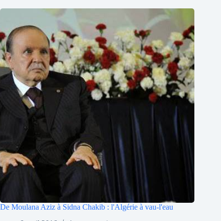
De Moulana Aziz à Sidna Chakib : l'Algérie à vau-l'eau