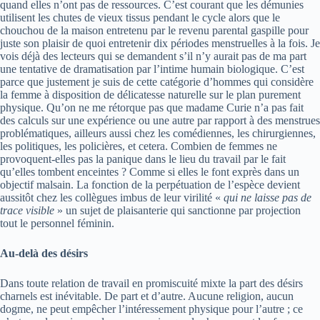
quand elles n’ont pas de ressources. C’est courant que les démunies
utilisent les chutes de vieux tissus pendant le cycle alors que le
chouchou de la maison entretenu par le revenu parental gaspille pour
juste son plaisir de quoi entretenir dix périodes menstruelles à la fois. Je
vois déjà des lecteurs qui se demandent s’il n’y aurait pas de ma part
une tentative de dramatisation par l’intime humain biologique. C’est
parce que justement je suis de cette catégorie d’hommes qui considère
la femme à disposition de délicatesse naturelle sur le plan purement
physique. Qu’on ne me rétorque pas que madame Curie n’a pas fait
des calculs sur une expérience ou une autre par rapport à des menstrues
problématiques, ailleurs aussi chez les comédiennes, les chirurgiennes,
les politiques, les policières, et cetera. Combien de femmes ne
provoquent-elles pas la panique dans le lieu du travail par le fait
qu’elles tombent enceintes ? Comme si elles le font exprès dans un
objectif malsain. La fonction de la perpétuation de l’espèce devient
aussitôt chez les collègues imbus de leur virilité «
qui ne laisse pas de
trace visible
» un sujet de plaisanterie qui sanctionne par projection
tout le personnel féminin.
Au-delà des désirs
Dans toute relation de travail en promiscuité mixte la part des désirs
charnels est inévitable. De part et d’autre. Aucune religion, aucun
dogme, ne peut empêcher l’intéressement physique pour l’autre ; ce