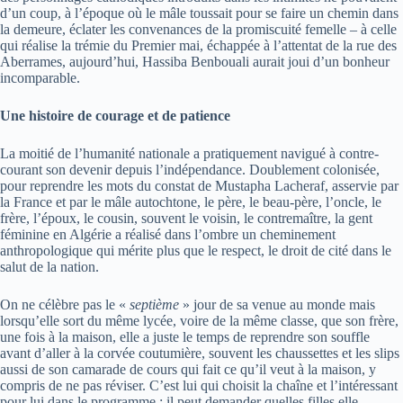
d’un coup, à l’époque où le mâle toussait pour se faire un chemin dans
la demeure, éclater les convenances de la promiscuité femelle – à celle
qui réalise la trémie du Premier mai, échappée à l’attentat de la rue des
Aberrames, aujourd’hui, Hassiba Benbouali aurait joui d’un bonheur
incomparable.
Une histoire de courage et de patience
La moitié de l’humanité nationale a pratiquement navigué à contre-
courant son devenir depuis l’indépendance. Doublement colonisée,
pour reprendre les mots du constat de Mustapha Lacheraf, asservie par
la France et par le mâle autochtone, le père, le beau-père, l’oncle, le
frère, l’époux, le cousin, souvent le voisin, le contremaître, la gent
féminine en Algérie a réalisé dans l’ombre un cheminement
anthropologique qui mérite plus que le respect, le droit de cité dans le
salut de la nation.
On ne célèbre pas le «
septième
» jour de sa venue au monde mais
lorsqu’elle sort du même lycée, voire de la même classe, que son frère,
une fois à la maison, elle a juste le temps de reprendre son souffle
avant d’aller à la corvée coutumière, souvent les chaussettes et les slips
aussi de son camarade de cours qui fait ce qu’il veut à la maison, y
compris de ne pas réviser. C’est lui qui choisit la chaîne et l’intéressant
pour lui dans le programme ; il peut demander quelles filles elle