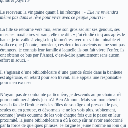
quitté le pays ! »
Le receveur, la vingtaine quant à lui rétorque : «
Elle ne reviendra
même pas dans le rêve pour vivre avec ce peuple pourri !
«
La fille se retourne vers moi, serre son gros sac sur ses genoux, ses
muscles maxillaires vibrant, elle me dit : « j’ai étudié cinq ans après le
bac et je travaille à vingt-cinq kilomètres avec un salaire minable et
voilà ce que j’écoute, monsieur, ces deux inconscients ne me sont pas
étrangers, je connais leur famille à laquelle ils ont fait vivre l’enfer, ils
ont obtenu ce bus par l’Ansej, c’est-à-dire gratuitement sans aucun
effort ni souci. »
Il s’agissait d’une bibliothécaire d’une grande école dans la banlieue
est algéroise, en retard pour son travail. Elle appela une responsable
pour s’en excuser.
N’ayant pas de contrainte particulière, je descends au prochain arrêt
pour continuer à pieds jusqu’à Ben Aknoun. Mais sur mon chemin
vers la fac de Droit je vois les filles de son âge qui pressent le pas,
seules ou en groupe, et désormais je ne les vois plus, subitement,
comme j’avais coutume de les voir chaque fois que je passe en leur
proximité, la jeune bibliothécaire a dû à coup sûr m’avoir endoctriné
par la force de quelques phrases. Je lorgne le jeune homme au loin qui