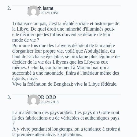
akli ath laarat
8 MARS 2012/11H51
Tribalisme ou pas, c'est la réalité sociale et historique de
la Libye. De quel droit une minorité d'illuminés peut-
elle décider que les tribus doivent se défaire de leur
mode de vie ?
Pour une fois que des Libyens décident de la manière
d'organiser leur propre vie, voilà que Abdulgélule, du
haut de sa chaise éjectable, se proclame plus légitime de
décider de la vie des Libyens que les Libyens eux
mêmes. Celui la, contrairement à Mouammar qui a
succombé à une ratonnade, finira à l'intérieur même des
égouts, noyé.
Vive la fédération de Benghazi; vive la Libye fédérale.
MAJOR ORO
8 MARS 2012/17H13
La malédiction des pays arabes. Les pays du Golfe sont
ils des fabrications ou de véritables et authentiques pays
?
A y vivre pendant si longtemps, on a tendance à croire à
la première alternative. Explications.