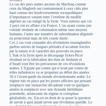
Le cas des pays arabes anciens du Machraq comme
ceux du Maghreb ont contrairement à ceux cités plus
haut connus des bouleversements sociopolitiques
d’importances variant entre l’extrême du modèle
algérien au cas mitigé de la Syrie. Vous noterez que ces
2 pays ont eu affaire à la France. L’un ayant connu une
volonté obstinée de colonisation même sans moyens
humains, l’autre une tentative de subordination déguisée
en protectorat mais de très courte durée.
Ces 2 cas vont connaitre des révolutions ensanglantées
parfois suivies de longues périodes d’accalmie forcées
par la nature et le caractère des pouvoirs en place.
L’Irak et la Syrie après le découpage Sykes-Picot
résultant en la fabrication des états de Jordanie et
d’Israël vont être les précurseurs de ces révolutions
arabes. L’Egypte par contre qui n’avait pas connu de
telles turbulences va se propulser au début des années
50 à l’avant-garde du monde révolutionnaire arabe. Le
régime mis en place par les jeunes officiers qui pensant
remplacer une monarchie décadente vont en quelques
années la remplacer avec une dynastie héréditaire
potentielle, aristocratie du régime et corruption
généralisée, etc. Est-on en droit de se poser la question
de savoir à quoi aurait servie une révolution pareille. Le