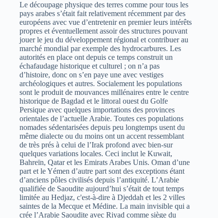
Le découpage physique des terres comme pour tous les
pays arabes s’était fait relativement récemment par des
européens avec vue d’entretenir en premier leurs intérêts
propres et éventuellement assoir des structures pouvant
jouer le jeu du développement régional et contribuer au
marché mondial par exemple des hydrocarbures. Les
autorités en place ont depuis ce temps construit un
échafaudage historique et culturel ; on n’a pas
d’histoire, donc on s’en paye une avec vestiges
archéologiques et autres. Socialement les populations
sont le produit de mouvances millénaires entre le centre
historique de Bagdad et le littoral ouest du Golfe
Persique avec quelques importations des provinces
orientales de l’actuelle Arabie. Toutes ces populations
nomades sédentarisées depuis peu longtemps usent du
même dialecte ou du moins ont un accent ressemblant
de très prés à celui de l’Irak profond avec bien-sur
quelques variations locales. Ceci inclut le Kuwait,
Bahreïn, Qatar et les Emirats Arabes Unis. Oman d’une
part et le Yémen d’autre part sont des exceptions étant
d’anciens pôles civilisés depuis l’antiquité. L’Arabie
qualifiée de Saoudite aujourd’hui s’était de tout temps
limitée au Hedjaz, c'est-à-dire à Djeddah et les 2 villes
saintes de la Mecque et Médine. La main invisible qui a
crée l’Arabie Saoudite avec Riyad comme siège du