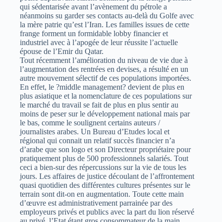
qui sédentarisée avant l’avènement du pétrole a
néanmoins su garder ses contacts au-delà du Golfe avec
la mère patrie qu’est l’Iran. Les familles issues de cette
frange forment un formidable lobby financier et
industriel avec à l’apogée de leur réussite l’actuelle
épouse de l’Emir du Qatar.
Tout récemment l’amélioration du niveau de vie due à
l’augmentation des rentrées en devises, a résulté en un
autre mouvement sélectif de ces populations importées.
En effet, le ?middle management? devient de plus en
plus asiatique et la nomenclature de ces populations sur
le marché du travail se fait de plus en plus sentir au
moins de peser sur le développement national mais par
le bas, comme le soulignent certains auteurs /
journalistes arabes. Un Bureau d’Etudes local et
régional qui connait un relatif succès financier n’a
d’arabe que son logo et son Directeur propriétaire pour
pratiquement plus de 500 professionnels salariés. Tout
ceci a bien-sur des répercussions sur la vie de tous les
jours. Les affaires de justice découlant de l’affrontement
quasi quotidien des différentes cultures présentes sur le
terrain sont dit-on en augmentation. Toute cette main
d’œuvre est administrativement parrainée par des
employeurs privés et publics avec la part du lion réservé
au privé, l’Etat étant gros consommateur de la main