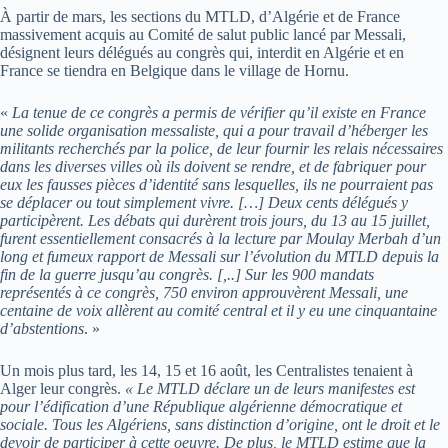
À partir de mars, les sections du MTLD, d’Algérie et de France
massivement acquis au Comité de salut public lancé par Messali,
désignent leurs délégués au congrès qui, interdit en Algérie et en
France se tiendra en Belgique dans le village de Hornu.
«
La tenue de ce congrès a permis de vérifier qu’il existe en France
une solide organisation messaliste, qui a pour travail d’héberger les
militants recherchés par la police, de leur fournir les relais nécessaires
dans les diverses villes où ils doivent se rendre, et de fabriquer pour
eux les fausses pièces d’identité sans lesquelles, ils ne pourraient pas
se déplacer ou tout simplement vivre. […] Deux cents délégués y
participèrent. Les débats qui durèrent trois jours, du 13 au 15 juillet,
furent essentiellement consacrés à la lecture par Moulay Merbah d’un
long et fumeux rapport de Messali sur l’évolution du MTLD depuis la
fin de la guerre jusqu’au congrès. [,..] Sur les 900 mandats
représentés à ce congrès, 750 environ approuvèrent Messali, une
centaine de voix allèrent au comité central et il y eu une cinquantaine
d’abstentions
. »
Un mois plus tard, les 14, 15 et 16 août, les Centralistes tenaient à
Alger leur congrès.
« Le MTLD déclare un de leurs manifestes est
pour l’édification d’une République algérienne démocratique et
sociale. Tous les Algériens, sans distinction d’origine, ont le droit et le
devoir de participer à cette oeuvre. De plus, le MTLD estime que la