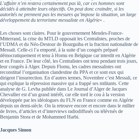
L’affaire n’en restera certainement pas là, car ces hommes sont
décidés à atteindre leurs objectifs. On peut donc craindre, si les
autorités ne prennent pas les mesures qu’impose la situation, un large
développement du terrorisme messaliste en Algérie
« .
Les choses sont claires. Pour le gouvernement Mendes-France-
Mitterrand, la crise du MTLD opposait les Centralistes, proches de
l’UDMA et du Néo-Destour de Bourguiba et la fraction nationaliste de
Messali. Celle-ci l’a emporté, à la suite d’un congrès préparé
démocratiquement et tenu à Homu en Belgique car interdit en Algérie
et en France. De leur côté, les Centralistes ont tenu pendant trois jours,
leur congrès à Alger. Depuis Flomu, les cadres messalistes ont
reconstitué l’organisation clandestine du PPA et ce sont eux qui
dirigent l’insurrection. En d’autres termes, Novembre c’est Messali, ce
qui explique la répression massive qui a frappé ses militants. Cette
analyse de G. Levha publiée dans Le Journal d’Alger de Jacques
Chevallier est d’un grand intérêt, car elle tord le cou à la version
développée par les idéologues du FLN en France comme en Algérie
depuis un demi-siècle. On la retrouve encore et encore dans le millier
de livres, d’articles et d’interviews radiodiffusés ou télévisés de
Benjamin Stora et de Mohammed Harbi.
Jacques Simon