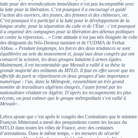
lutte pour des revendications immédiates n’est pas incompatible avec
la lutte pour la libération. C’est pourquoi il a encouragé et guidé
l’action des ouvriers, des jeunes, des femmes et des chômeurs, etc.
C’est pourquoi il a participé à la lutte pour le développement de la
langue arabe, pour la séparation du culte et de l’État : c’est pourquoi
il a organisé des campagnes pour la libération des détenus politiques
et contre la répression…
» Cette attitude n’est pas très éloignée de celle
des dirigeants du Néo-Destour tunisien et de l’UDMA de Ferhat
Abbas.
« Pendant longtemps, les forces des deux tendances se sont
équilibrées au sein du mouvement et, jusqu’aux deux congrès qui ont
consacré la scission, les deux groupes luttaient à armes égales.
Maintenant, il est incontestable que Messali a rallié à sa thèse la
grande majorité des militants du MTLD. Il faut en effet savoir que les
effectifs du parti se répartissent en deux groupes d’une importance
numérique : l’un, dans la Métropole, rassemblant un très grand
nombre de travailleurs algériens émigrés, l’autre formé par les
nationalistes résidant en Algérie. D’après les recoupements les plus
récents, on peut estimer que le groupe métropolitain s’est rallié à
Messali
« .
Lehva ajoute que c’est après le congrès des Centralistes que le ministre
François Mitterrand a mené des perquisitions contre les locaux du
MTLD dans toutes les villes de France, avec des centaines
d’arrestations. Dans le même temps, «
les mesures de sécurité