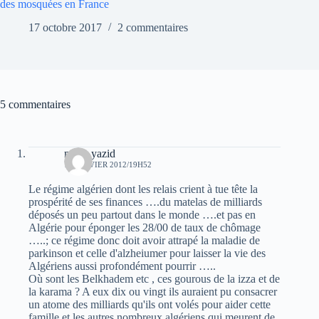
des mosquées en France
17 octobre 2017
2 commentaires
5 commentaires
mstfa yazid
13 JANVIER 2012/19H52
Le régime algérien dont les relais crient à tue tête la
prospérité de ses finances ….du matelas de milliards
déposés un peu partout dans le monde ….et pas en
Algérie pour éponger les 28/00 de taux de chômage
…..; ce régime donc doit avoir attrapé la maladie de
parkinson et celle d'alzheiumer pour laisser la vie des
Algériens aussi profondément pourrir …..
Où sont les Belkhadem etc , ces gourous de la izza et de
la karama ? A eux dix ou vingt ils auraient pu consacrer
un atome des milliards qu'ils ont volés pour aider cette
famille et les autres nombreux algériens qui meurent de