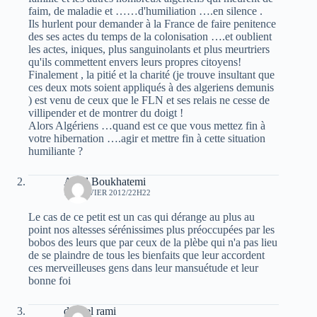
faim, de maladie et ……d'humiliation ….en silence .
Ils hurlent pour demander à la France de faire penitence
des ses actes du temps de la colonisation ….et oublient
les actes, iniques, plus sanguinolants et plus meurtriers
qu'ils commettent envers leurs propres citoyens!
Finalement , la pitié et la charité (je trouve insultant que
ces deux mots soient appliqués à des algeriens demunis
) est venu de ceux que le FLN et ses relais ne cesse de
villipender et de montrer du doigt !
Alors Algériens …quand est ce que vous mettez fin à
votre hibernation ….agir et mettre fin à cette situation
humiliante ?
Abed Boukhatemi
13 JANVIER 2012/22H22
Le cas de ce petit est un cas qui dérange au plus au
point nos altesses sérénissimes plus préoccupées par les
bobos des leurs que par ceux de la plèbe qui n'a pas lieu
de se plaindre de tous les bienfaits que leur accordent
ces merveilleuses gens dans leur mansuétude et leur
bonne foi
djamel rami