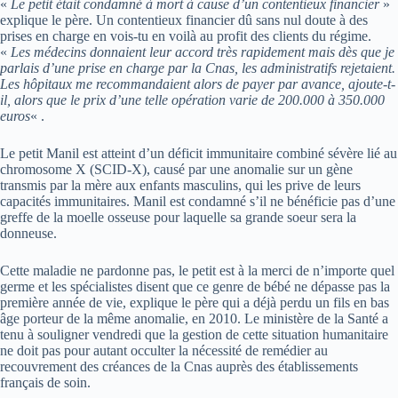
«
Le petit était condamné à mort à cause d’un contentieux financier
»
explique le père. Un contentieux financier dû sans nul doute à des
prises en charge en vois-tu en voilà au profit des clients du régime.
«
Les médecins donnaient leur accord très rapidement mais dès que je
parlais d’une prise en charge par la Cnas, les administratifs rejetaient.
Les hôpitaux me recommandaient alors de payer par avance, ajoute-t-
il, alors que le prix d’une telle opération varie de 200.000 à 350.000
euros
« .
Le petit Manil est atteint d’un déficit immunitaire combiné sévère lié au
chromosome X (SCID-X), causé par une anomalie sur un gène
transmis par la mère aux enfants masculins, qui les prive de leurs
capacités immunitaires. Manil est condamné s’il ne bénéficie pas d’une
greffe de la moelle osseuse pour laquelle sa grande soeur sera la
donneuse.
Cette maladie ne pardonne pas, le petit est à la merci de n’importe quel
germe et les spécialistes disent que ce genre de bébé ne dépasse pas la
première année de vie, explique le père qui a déjà perdu un fils en bas
âge porteur de la même anomalie, en 2010. Le ministère de la Santé a
tenu à souligner vendredi que la gestion de cette situation humanitaire
ne doit pas pour autant occulter la nécessité de remédier au
recouvrement des créances de la Cnas auprès des établissements
français de soin.