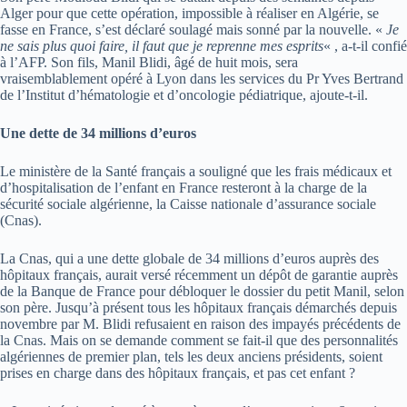
Alger pour que cette opération, impossible à réaliser en Algérie, se
fasse en France, s’est déclaré soulagé mais sonné par la nouvelle. «
Je
ne sais plus quoi faire, il faut que je reprenne mes esprits
« , a-t-il confié
à l’AFP. Son fils, Manil Blidi, âgé de huit mois, sera
vraisemblablement opéré à Lyon dans les services du Pr Yves Bertrand
de l’Institut d’hématologie et d’oncologie pédiatrique, ajoute-t-il.
Une dette de 34 millions d’euros
Le ministère de la Santé français a souligné que les frais médicaux et
d’hospitalisation de l’enfant en France resteront à la charge de la
sécurité sociale algérienne, la Caisse nationale d’assurance sociale
(Cnas).
La Cnas, qui a une dette globale de 34 millions d’euros auprès des
hôpitaux français, aurait versé récemment un dépôt de garantie auprès
de la Banque de France pour débloquer le dossier du petit Manil, selon
son père. Jusqu’à présent tous les hôpitaux français démarchés depuis
novembre par M. Blidi refusaient en raison des impayés précédents de
la Cnas. Mais on se demande comment se fait-il que des personnalités
algériennes de premier plan, tels les deux anciens présidents, soient
prises en charge dans des hôpitaux français, et pas cet enfant ?