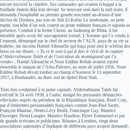
encore traversé la clairière. Ses camarades qui avaient échappé à la
fusillade étaient déjà loin devant. Se trouvant seul dans la nuit noire, il
demanda l’hospitalité au premier gourbi rencontré au-dessus d’une
dechra de Derdara, pas loin de Sidi El-Kebir. Le lendemain, au petit
matin, son hôte d’un soir, courut au poste militaire français et signala sa
présence. Conduit à la ferme Chenu, au faubourg de Blida, il fut
identifié après avoir été sauvagement torturé. L’homme qui l’a vendu à
l’ennemi, démasqué par le chef de secteur de l’ALN, paya de sa vie sa
traîtrise, me raconta Hamid Allouache qui traça pour moi le schéma des
lieux en me disant : «
Tu es le seul à qui je fais le récit de la capture
d’Abderrahmane Taleb et de l’exécution du montagnard qui l’a
vendu
« . Hamid Allouache et Nour Eddine Rebah avaient rejoint
ensemble le maquis de l’Arba-Palestro, au mois de juillet 1956. Nour
Eddine Rebah devait tomber au champ d’honneur le 13 septembre
1957, à Bouhandés, au flanc sud de djebel Beni Slah.
Trois fois condamné à la peine capitale, Abderrahmane Taleb fut
exécuté le 24 avril 1958, à l’aube, malgré les pressantes démarches
effectuées auprés du président de la République française, René Coty,
par d’éminentes personnalités françaises comme Jean-Paul Sartre,
François Mauriac, Henri-Lévy Bruhl, Francisque Gay, Maurice
Duverger, Henri Laugier, Maurice Haudiou, Pierre Emmanuel et par
de grands écrivains et publicistes. Réunies à Londres, vingt-deux
associations nationales d’étudiants de différents pays avaient demandé,