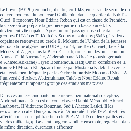
Le brevet (BEPC) en poche, il entre, en 1948, en classe de seconde du
collège moderne du boulevard Guillemin, dans le quartier de Bab El-
Oued. Il rencontre Nour Eddine Rebah qui est en classe de Première,
la classe où se prépare la première partie du baccalauréat. Ils
deviennent vite copains. Après un bref passage ensemble dans les
groupes El Islah et El Kotb des Scouts musulmans (SMA), les deux
copains se retrouvent au cercle El Mokrani de l’Union de la jeunesse
démocratique algérienne (UJDA), au 44, rue Ben Cheneb, face à la
Médersa d’Alger, dans la Basse Casbah, où ils ont des amis communs :
Ahmed Ould Amrouche, Abderrahmane Akkache (cousin germain
d’Ahmed Akkache),Tayeb Bouheraoua, Hadj Omar, comédien de la
troupe El Mesrah El Djazaïri fondée par Mustapha Kateb. Le cercle
était également fréquenté par le célèbre humoriste Mohamed Zinet. A
l’université d’Alger, Abderrahmane Taleb et Nour Eddine Rebah
fréquenteront l’important groupe des étudiants marxistes.
Dans ces années cinquante où le mouvement national se déploie,
Abderrahmane Taleb est en contact avec Hamid Méraoubi, Ahmed
Laghouati, H’didouche Bouzrina, Sadji, Ahcène Laskri. Il les
rencontre au café Tlamçani, face à l’Amirauté. L’été 1954, il est très
affecté par la crise qui fractionna le PPA-MTLD en deux parties et a
vu des militants, qui avaient longtemps milité ensemble, regardant dans
la même direction, durement s’affronter.