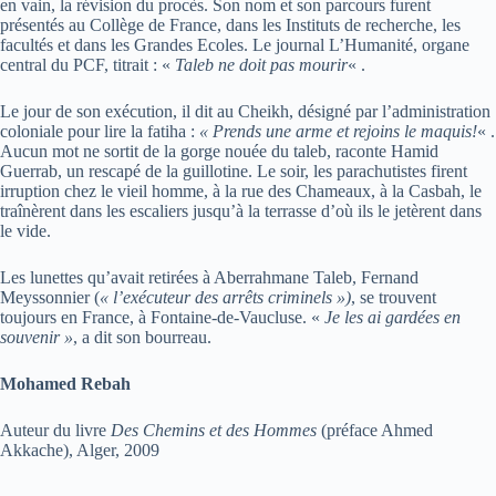
en vain, la révision du procès. Son nom et son parcours furent
présentés au Collège de France, dans les Instituts de recherche, les
facultés et dans les Grandes Ecoles. Le journal L’Humanité, organe
central du PCF, titrait : «
Taleb ne doit pas mourir
« .
Le jour de son exécution, il dit au Cheikh, désigné par l’administration
coloniale pour lire la fatiha :
« Prends une arme et rejoins le maquis!
« .
Aucun mot ne sortit de la gorge nouée du taleb, raconte Hamid
Guerrab, un rescapé de la guillotine. Le soir, les parachutistes firent
irruption chez le vieil homme, à la rue des Chameaux, à la Casbah, le
traînèrent dans les escaliers jusqu’à la terrasse d’où ils le jetèrent dans
le vide.
Les lunettes qu’avait retirées à Aberrahmane Taleb, Fernand
Meyssonnier (
« l’exécuteur des arrêts criminels »)
, se trouvent
toujours en France, à Fontaine-de-Vaucluse. «
Je les ai gardées en
souvenir »
, a dit son bourreau.
Mohamed Rebah
Auteur du livre
Des Chemins et des Hommes
(préface Ahmed
Akkache), Alger, 2009