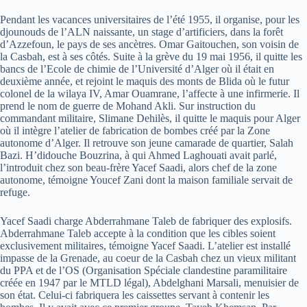
Pendant les vacances universitaires de l’été 1955, il organise, pour les
djounouds de l’ALN naissante, un stage d’artificiers, dans la forêt
d’Azzefoun, le pays de ses ancètres. Omar Gaitouchen, son voisin de
la Casbah, est à ses côtés. Suite à la grève du 19 mai 1956, il quitte les
bancs de l’Ecole de chimie de l’Université d’Alger où il était en
deuxième année, et rejoint le maquis des monts de Blida où le futur
colonel de la wilaya IV, Amar Ouamrane, l’affecte à une infirmerie. Il
prend le nom de guerre de Mohand Akli. Sur instruction du
commandant militaire, Slimane Dehilès, il quitte le maquis pour Alger
où il intègre l’atelier de fabrication de bombes créé par la Zone
autonome d’Alger. Il retrouve son jeune camarade de quartier, Salah
Bazi. H’didouche Bouzrina, à qui Ahmed Laghouati avait parlé,
l’introduit chez son beau-frère Yacef Saadi, alors chef de la zone
autonome, témoigne Youcef Zani dont la maison familiale servait de
refuge.
Yacef Saadi charge Abderrahmane Taleb de fabriquer des explosifs.
Abderrahmane Taleb accepte à la condition que les cibles soient
exclusivement militaires, témoigne Yacef Saadi. L’atelier est installé
impasse de la Grenade, au coeur de la Casbah chez un vieux militant
du PPA et de l’OS (Organisation Spéciale clandestine paramilitaire
créée en 1947 par le MTLD légal), Abdelghani Marsali, menuisier de
son état. Celui-ci fabriquera les caissettes servant à contenir les