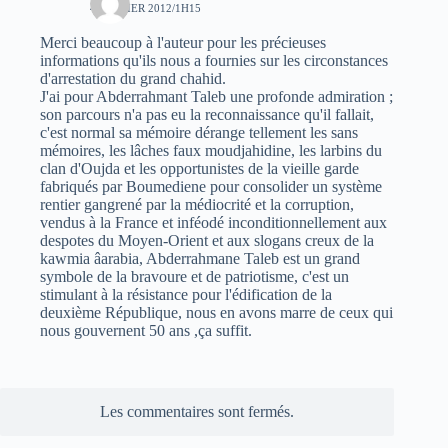
4 JANVIER 2012/1H15
Merci beaucoup à l'auteur pour les précieuses
informations qu'ils nous a fournies sur les circonstances
d'arrestation du grand chahid.
J'ai pour Abderrahmant Taleb une profonde admiration ;
son parcours n'a pas eu la reconnaissance qu'il fallait,
c'est normal sa mémoire dérange tellement les sans
mémoires, les lâches faux moudjahidine, les larbins du
clan d'Oujda et les opportunistes de la vieille garde
fabriqués par Boumediene pour consolider un système
rentier gangrené par la médiocrité et la corruption,
vendus à la France et inféodé inconditionnellement aux
despotes du Moyen-Orient et aux slogans creux de la
kawmia âarabia, Abderrahmane Taleb est un grand
symbole de la bravoure et de patriotisme, c'est un
stimulant à la résistance pour l'édification de la
deuxième République, nous en avons marre de ceux qui
nous gouvernent 50 ans ,ça suffit.
Les commentaires sont fermés.