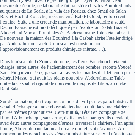
bombes. Il y avait avec ce premier groupe, Tayeb Khemsan. Par
mesure de sécurité, ce laboratoire fut transféré chez les Bouhired puis
au quartier de La Scala, à la villa des Rosiers, chez Smaïl où Salah
Bazi et Rachid Kouache, mécanicien à Bab El-Oued, renforcèrent
l’équipe. Suite à une erreur de manipulation, le laboratoire a sauté.
Rachid Kouache est mort déchiqueté par l’explosion. Salah Bazi et
Abdelghani Marsali furent blessés. Abderrahmane Taleb était absent.
De nouveau, la maison des Bouhired à la Casbah abrite l’atelier dirigé
par Abderrahmane Taleb. Un réseau est constitué pour
l’approvisionnement en produits chimiques (nitrate, …).
Dans le réseau de la Zone autonome, les frères Bouchouchi étaient
chargés, entre autres, de l’acheminement des bombes, raconte Youcef
Zani. Fin janvier 1957, passant à travers les mailles du filet tendu par le
général Massu, qui avait les pleins pouvoirs, Abderrahmane Taleb
quitte la Casbah et rejoint de nouveau le maquis de Blida, au djebel
Beni Salah.
Sur dénonciation, il est capturé au mois d’avril par les parachutistes. Il
venait d’échapper à une embuscade tendue la nuit dans une clairière
par les mêmes parachutistes. Cette nuit-là, il était en compagnie de
Hamid Allouache qui, sans arme, était dans les parages. Ils devaient,
avec deux autres compagnons d’armes, traverser la clairière, l’un après
l’autre, Abderrahmane taquinait un âne qui refusait d’avancer. Au
moment où les parachutistes s’étaient mis à tirer sur eux, il n’avait pas