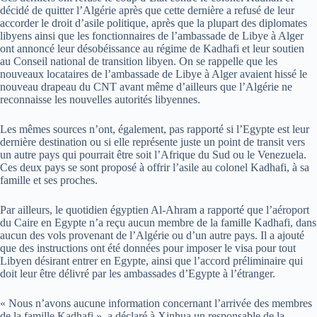
décidé de quitter l’Algérie après que cette dernière a refusé de leur
accorder le droit d’asile politique, après que la plupart des diplomates
libyens ainsi que les fonctionnaires de l’ambassade de Libye à Alger
ont annoncé leur désobéissance au régime de Kadhafi et leur soutien
au Conseil national de transition libyen. On se rappelle que les
nouveaux locataires de l’ambassade de Libye à Alger avaient hissé le
nouveau drapeau du CNT avant même d’ailleurs que l’Algérie ne
reconnaisse les nouvelles autorités libyennes.
Les mêmes sources n’ont, également, pas rapporté si l’Egypte est leur
dernière destination ou si elle représente juste un point de transit vers
un autre pays qui pourrait être soit l’Afrique du Sud ou le Venezuela.
Ces deux pays se sont proposé à offrir l’asile au colonel Kadhafi, à sa
famille et ses proches.
Par ailleurs, le quotidien égyptien Al-Ahram a rapporté que l’aéroport
du Caire en Egypte n’a reçu aucun membre de la famille Kadhafi, dans
aucun des vols provenant de l’Algérie ou d’un autre pays. Il a ajouté
que des instructions ont été données pour imposer le visa pour tout
Libyen désirant entrer en Egypte, ainsi que l’accord préliminaire qui
doit leur être délivré par les ambassades d’Egypte à l’étranger.
« Nous n’avons aucune information concernant l’arrivée des membres
de la famille Kadhafi », a déclaré à Xinhua un responsable de la