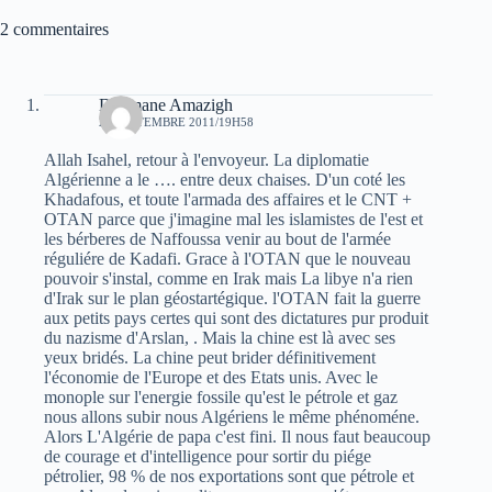
2 commentaires
Dahmane Amazigh
27 SEPTEMBRE 2011/19H58
Allah Isahel, retour à l'envoyeur. La diplomatie
Algérienne a le …. entre deux chaises. D'un coté les
Khadafous, et toute l'armada des affaires et le CNT +
OTAN parce que j'imagine mal les islamistes de l'est et
les bérberes de Naffoussa venir au bout de l'armée
réguliére de Kadafi. Grace à l'OTAN que le nouveau
pouvoir s'instal, comme en Irak mais La libye n'a rien
d'Irak sur le plan géostartégique. l'OTAN fait la guerre
aux petits pays certes qui sont des dictatures pur produit
du nazisme d'Arslan, . Mais la chine est là avec ses
yeux bridés. La chine peut brider définitivement
l'économie de l'Europe et des Etats unis. Avec le
monople sur l'energie fossile qu'est le pétrole et gaz
nous allons subir nous Algériens le même phénoméne.
Alors L'Algérie de papa c'est fini. Il nous faut beaucoup
de courage et d'intelligence pour sortir du piége
pétrolier, 98 % de nos exportations sont que pétrole et