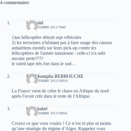
4 commentaires
laid baiid
24 SEPTEMBRE 2011/7H40
1)un hélicoptère détruit sept véhicules
2) les terroristes n'hésitant pas à faire usage des canons
antiaériens montés sur leurs pick-up contre les
hélicoptères de l'armée tunisienne : celle-ci n'a subi
aucune perte????
le soleil tape trés fort dans le sud…
Bey Mustapha BEBBOUCHE
24 SEPTEMBRE 2011/19H10
La France vient de créer le chaos en Afrique du nord
après l'avoir crée dans le reste de l'Afrique.
babel babel
25 SEPTEMBRE 2011/10H45
Croyez ce que vous voulez ! Ce n’est ni plus ni moins
qu’une stratégie du régime d’Alger. Rappelez vous