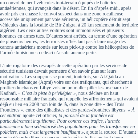
un convoi de neuf véhicules tout-terrain équipés de batteries
antiaériennes, qui avançait dans le désert. En fin d’après-midi, après
avoir pris en chasse le convoi suspect dans une zone rocailleuse
accessible uniquement par voie aérienne, un hélicoptère détruit sept
véhicules dans la localité de Bir Znigra, à 20 km seulement du territoire
algérien. Les deux autres voitures sont immobilisées et plusieurs
hommes en armes tués. D’autres sont arrêtés, au terme d’une opération
de plusieurs heures, les terroristes n’hésitant pas à faire usage des
canons antiaériens montés sur leurs pick-up contre les hélicoptères de
l’armée tunisienne : celle-ci n’a subi aucune perte.
L’interrogatoire des rescapés de cette opération par les services de
sécurité tunisiens devrait permettre d’en savoir plus sur leurs
motivations. Les soupçons se portent, toutefois, sur Al-Qaida au
Maghreb islamique (Aqmi) voire sur des trafiquants, qui cherchent à
profiter du chaos en Libye voisine pour aller piller les arsenaux de
Kadhafi.
« C’est la piste à privilégier »,
nous déclare un haut
responsable militaire français, qui rappelle les affrontements qui avaient
déjà eu lieu en 2008 non loin de là, dans la zone dite « des Trois
Frontières », entre des djihadistes et des gardes-frontières libyens.
« À
cet endroit,
ajoute cet officier,
la porosité de la frontière est
particulièrement inquiétante. Pour contrer ces trafics, l’armée
tunisienne a bien sédentarisé des populations pour les transformer en
policiers, mais c’est largement insuffisant »
, ajoute la source. D’autant
que le désordre libyen a encore aggravé les trafics en tout genre.