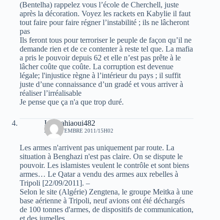
(Bentelha) rappelez vous l’école de Cherchell, juste
après la décoration. Voyez les rackets en Kabylie il faut
tout faire pour faire régner l’instabilité ; ils ne lâcheront
pas
Ils feront tous pour terroriser le peuple de façon qu’il ne
demande rien et de ce contenter à reste tel que. La mafia
a pris le pouvoir depuis 62 et elle n’est pas prête à le
lâcher coûte que coûte. La corruption est devenue
légale; l'injustice règne à l’intérieur du pays ; il suffit
juste d’une connaissance d’un gradé et vous arriver à
réaliser l’irréalisable
Je pense que ça n'a que trop duré.
Idir yahiaoui482
25 SEPTEMBRE 2011/15H02
Les armes n'arrivent pas uniquement par route. La
situation à Benghazi n'est pas claire. On se dispute le
pouvoir. Les islamistes veulent le contrôle et sont biens
armes… Le Qatar a vendu des armes aux rebelles à
Tripoli [22/09/2011]. –
Selon le site (Algérie) Zengtena, le groupe Meitka à une
base aérienne à Tripoli, neuf avions ont été déchargés
de 100 tonnes d'armes, de dispositifs de communication,
et des jumelles.