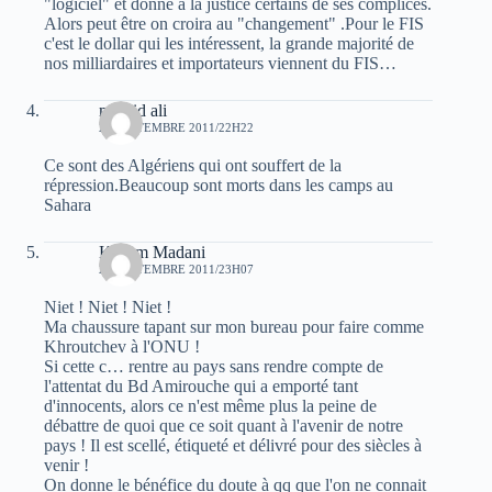
"logiciel" et donne à la justice certains de ses complices.
Alors peut être on croira au "changement" .Pour le FIS
c'est le dollar qui les intéressent, la grande majorité de
nos milliardaires et importateurs viennent du FIS…
madjid ali
21 SEPTEMBRE 2011/22H22
Ce sont des Algériens qui ont souffert de la
répression.Beaucoup sont morts dans les camps au
Sahara
Kacem Madani
21 SEPTEMBRE 2011/23H07
Niet ! Niet ! Niet !
Ma chaussure tapant sur mon bureau pour faire comme
Khroutchev à l'ONU !
Si cette c… rentre au pays sans rendre compte de
l'attentat du Bd Amirouche qui a emporté tant
d'innocents, alors ce n'est même plus la peine de
débattre de quoi que ce soit quant à l'avenir de notre
pays ! Il est scellé, étiqueté et délivré pour des siècles à
venir !
On donne le bénéfice du doute à qq que l'on ne connait