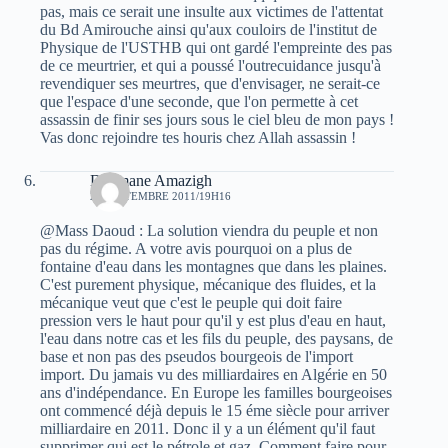
pas, mais ce serait une insulte aux victimes de l'attentat
du Bd Amirouche ainsi qu'aux couloirs de l'institut de
Physique de l'USTHB qui ont gardé l'empreinte des pas
de ce meurtrier, et qui a poussé l'outrecuidance jusqu'à
revendiquer ses meurtres, que d'envisager, ne serait-ce
que l'espace d'une seconde, que l'on permette à cet
assassin de finir ses jours sous le ciel bleu de mon pays !
Vas donc rejoindre tes houris chez Allah assassin !
Dahmane Amazigh
22 SEPTEMBRE 2011/19H16
@Mass Daoud : La solution viendra du peuple et non
pas du régime. A votre avis pourquoi on a plus de
fontaine d'eau dans les montagnes que dans les plaines.
C'est purement physique, mécanique des fluides, et la
mécanique veut que c'est le peuple qui doit faire
pression vers le haut pour qu'il y est plus d'eau en haut,
l'eau dans notre cas et les fils du peuple, des paysans, de
base et non pas des pseudos bourgeois de l'import
import. Du jamais vu des milliardaires en Algérie en 50
ans d'indépendance. En Europe les familles bourgeoises
ont commencé déjà depuis le 15 éme siècle pour arriver
milliardaire en 2011. Donc il y a un élément qu'il faut
supprimer qui est le pétrole et gaz. Comment faire pour