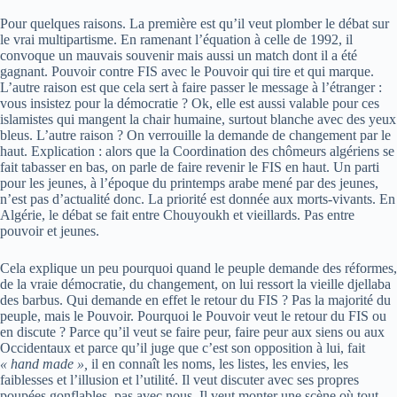
Pour quelques raisons. La première est qu’il veut plomber le débat sur
le vrai multipartisme. En ramenant l’équation à celle de 1992, il
convoque un mauvais souvenir mais aussi un match dont il a été
gagnant. Pouvoir contre FIS avec le Pouvoir qui tire et qui marque.
L’autre raison est que cela sert à faire passer le message à l’étranger :
vous insistez pour la démocratie ? Ok, elle est aussi valable pour ces
islamistes qui mangent la chair humaine, surtout blanche avec des yeux
bleus. L’autre raison ? On verrouille la demande de changement par le
haut. Explication : alors que la Coordination des chômeurs algériens se
fait tabasser en bas, on parle de faire revenir le FIS en haut. Un parti
pour les jeunes, à l’époque du printemps arabe mené par des jeunes,
n’est pas d’actualité donc. La priorité est donnée aux morts-vivants. En
Algérie, le débat se fait entre Chouyoukh et vieillards. Pas entre
pouvoir et jeunes.
Cela explique un peu pourquoi quand le peuple demande des réformes,
de la vraie démocratie, du changement, on lui ressort la vieille djellaba
des barbus. Qui demande en effet le retour du FIS ? Pas la majorité du
peuple, mais le Pouvoir. Pourquoi le Pouvoir veut le retour du FIS ou
en discute ? Parce qu’il veut se faire peur, faire peur aux siens ou aux
Occidentaux et parce qu’il juge que c’est son opposition à lui, fait
« hand made »,
il en connaît les noms, les listes, les envies, les
faiblesses et l’illusion et l’utilité. Il veut discuter avec ses propres
poupées gonflables, pas avec nous. Il veut monter une scène où tout