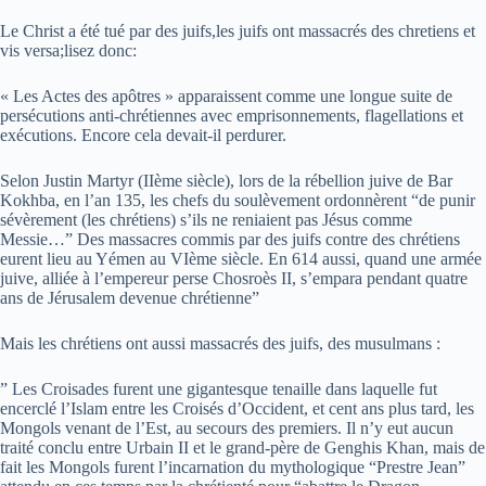
Le Christ a été tué par des juifs,les juifs ont massacrés des chretiens et
vis versa;lisez donc:
« Les Actes des apôtres » apparaissent comme une longue suite de
persécutions anti-chrétiennes avec emprisonnements, flagellations et
exécutions. Encore cela devait-il perdurer.
Selon Justin Martyr (IIème siècle), lors de la rébellion juive de Bar
Kokhba, en l’an 135, les chefs du soulèvement ordonnèrent “de punir
sévèrement (les chrétiens) s’ils ne reniaient pas Jésus comme
Messie…” Des massacres commis par des juifs contre des chrétiens
eurent lieu au Yémen au VIème siècle. En 614 aussi, quand une armée
juive, alliée à l’empereur perse Chosroès II, s’empara pendant quatre
ans de Jérusalem devenue chrétienne”
Mais les chrétiens ont aussi massacrés des juifs, des musulmans :
” Les Croisades furent une gigantesque tenaille dans laquelle fut
encerclé l’Islam entre les Croisés d’Occident, et cent ans plus tard, les
Mongols venant de l’Est, au secours des premiers. Il n’y eut aucun
traité conclu entre Urbain II et le grand-père de Genghis Khan, mais de
fait les Mongols furent l’incarnation du mythologique “Prestre Jean”