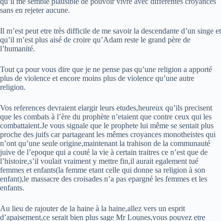
qu’il me semble plausible de pouvoir vivre avec differentes croyances
sans en rejeter aucune.
Il m’est peut etre très difficile de me savoir la descendante d’un singe et
qu’il m’est plus aisé de croire qu’Adam reste le grand père de
l’humanité.
Tout ça pour vous dire que je ne pense pas qu’une religion a apporté
plus de violence et encore moins plus de violence qu’une autre
religion.
Vos references devraient elargir leurs etudes,heureux qu’ils precisent
que les combats à l’ère du prophète n’etaient que contre ceux qui les
combattaient.Je vous signale que le prophete lui même se sentait plus
proche des juifs car partageant les mêmes croyances monotheistes qui
n’ont qu’une seule origine,maintenant la trahison de la communauté
juive de l’epoque qui a couté la vie à certain traitres ce n’est que de
l’histoire,s’il voulait vraiment y mettre fin,il aurait egalement tué
femmes et enfants(la femme etant celle qui donne sa religion à son
enfant),le massacre des croisades n’a pas epargné les femmes et les
enfants.
Au lieu de rajouter de la haine à la haine,allez vers un esprit
d’apaisement,ce serait bien plus sage Mr Lounes,vous pouvez etre