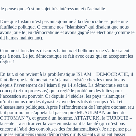
Je pense que c’est un sujet très intéressant et d’actualité.
Dire que l’islam n’est pas antagonique à la démocratie est juste une
faufilade politique. C comme nos “islamistes” qui disaient que nous
avons joué le jeu démocratique et avons gagné les elections (comme le
dit hamas maintenant).
Comme si tous leurs discours haineux et belliqueux ne s’adressaient
pas à nous. Le jeu démocratique se fait avec ceux qui en acceptent les
règles !
En fait, si on revient à la problèmatique ISLAM – DEMOCRATIE, il
faut dire que la démocratie n’a jamais existée chez les musulmans
depuis l’avenement de l’islam il ya 14 siècles. La démocratie est un
concept (et un processus) qui a règlé le problème des luttes pour
l’accession au pouvoir. Or depuis 14 siècles, les pays “islamiques”
n’ont connus que des dynasties avec leurs lots de coups d’état et
d’assassinats politiques. Aprés l’effondrement de l’empire ottoman (au
fait pourquoi ne s’appelait-il pas empire MUSULMAN au lieu de
OTTOMAN ?), et grace à un homme, ATTATURK, la TURQUIE –
la seule – a su trouver la voie en instaurant la laicité (qui n’est pas
encore à l’abri des convoitises des fondamentalistes). Je ne pense pas
que les europeéns (aussi démocrates qu’ils soient), auraient laisser