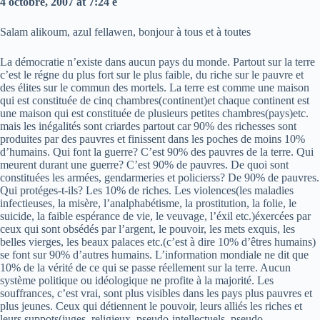
4 octobre, 2007 at 7:24 e
Salam alikoum, azul fellawen, bonjour à tous et à toutes
La démocratie n’existe dans aucun pays du monde. Partout sur la terre
c’est le régne du plus fort sur le plus faible, du riche sur le pauvre et
des élites sur le commun des mortels. La terre est comme une maison
qui est constituée de cinq chambres(continent)et chaque continent est
une maison qui est constituée de plusieurs petites chambres(pays)etc.
mais les inégalités sont criardes partout car 90% des richesses sont
produites par des pauvres et finissent dans les poches de moins 10%
d’humains. Qui font la guerre? C’est 90% des pauvres de la terre. Qui
meurent durant une guerre? C’est 90% de pauvres. De quoi sont
constituées les armées, gendarmeries et policierss? De 90% de pauvres.
Qui protéges-t-ils? Les 10% de riches. Les violences(les maladies
infectieuses, la misère, l’analphabétisme, la prostitution, la folie, le
suicide, la faible espérance de vie, le veuvage, l’éxil etc.)éxercées par
ceux qui sont obsédés par l’argent, le pouvoir, les mets exquis, les
belles vierges, les beaux palaces etc.(c’est à dire 10% d’êtres humains)
se font sur 90% d’autres humains. L’information mondiale ne dit que
10% de la vérité de ce qui se passe réellement sur la terre. Aucun
système politique ou idéologique ne profite à la majorité. Les
souffrances, c’est vrai, sont plus visibles dans les pays plus pauvres et
plus jeunes. Ceux qui détiennent le pouvoir, leurs alliés les riches et
leurs suppots(juges, religieux, pseudo-intellectuels, pseudo-