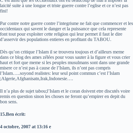
C’est ainsi que les occidentaux ont eu beaucoup de mal à imposer la
laicité suite à une longue et triste guerre contre l’eglise et ce n’est pas
fini!
Par contre notre guerre contre l’integrisme ne fait que commencer et les
occidentaux qui savent le danger et la puissance que cela represente
font tout pour exploiter cette religion qui leur permet il faut le dire
d’asservir des populations entieres en profitant du TABOU.
Dès qu’on critique l’Islam il se trouvera toujous et d’ailleurs meme
dans ce blog des ames zélées pour vous sauter à la figure et vous crier
haut et fort que meme si les peuples musulmans sont dans une grande
misere ce n’est pas à cause de l’Islam, ils n’ont pas compris
l’Islam…..soyond realistes: leur seul point commun c’est l’Islam
;Algerie,Afghanisatn,Irak,Indonesie….
Il n’a plus de sujet tabou;l’Islam et le coran doivent etre discutés voire
remis en question sinon les choses ne feront qu’empirer en depit du
bon sens.
15.Ben écrit:
4 octobre, 2007 at 13:16 e