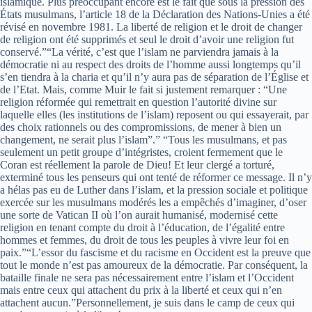
islamique. Plus préoccupant encore est le fait que sous la pression des
États musulmans, l’article 18 de la Déclaration des Nations-Unies a été
révisé en novembre 1981. La liberté de religion et le droit de changer
de religion ont été supprimés et seul le droit d’avoir une religion fut
conservé.”“La vérité, c’est que l’islam ne parviendra jamais à la
démocratie ni au respect des droits de l’homme aussi longtemps qu’il
s’en tiendra à la charia et qu’il n’y aura pas de séparation de l’Église et
de l’Etat. Mais, comme Muir le fait si justement remarquer : “Une
religion réformée qui remettrait en question l’autorité divine sur
laquelle elles (les institutions de l’islam) reposent ou qui essayerait, par
des choix rationnels ou des compromissions, de mener à bien un
changement, ne serait plus l’islam”.” “Tous les musulmans, et pas
seulement un petit groupe d’intégristes, croient fermement que le
Coran est réellement la parole de Dieu! Et leur clergé a torturé,
exterminé tous les penseurs qui ont tenté de réformer ce message. Il n’y
a hélas pas eu de Luther dans l’islam, et la pression sociale et politique
exercée sur les musulmans modérés les a empêchés d’imaginer, d’oser
une sorte de Vatican II où l’on aurait humanisé, modernisé cette
religion en tenant compte du droit à l’éducation, de l’égalité entre
hommes et femmes, du droit de tous les peuples à vivre leur foi en
paix.”“L’essor du fascisme et du racisme en Occident est la preuve que
tout le monde n’est pas amoureux de la démocratie. Par conséquent, la
bataille finale ne sera pas nécessairement entre l’islam et l’Occident
mais entre ceux qui attachent du prix à la liberté et ceux qui n’en
attachent aucun.”Personnellement, je suis dans le camp de ceux qui