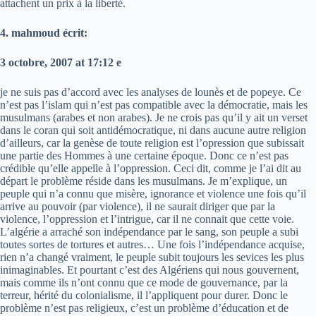
attachent un prix à la liberté.
4. mahmoud écrit:
3 octobre, 2007 at 17:12 e
je ne suis pas d’accord avec les analyses de lounès et de popeye. Ce
n’est pas l’islam qui n’est pas compatible avec la démocratie, mais les
musulmans (arabes et non arabes). Je ne crois pas qu’il y ait un verset
dans le coran qui soit antidémocratique, ni dans aucune autre religion
d’ailleurs, car la genèse de toute religion est l’opression que subissait
une partie des Hommes à une certaine époque. Donc ce n’est pas
crédible qu’elle appelle à l’oppression. Ceci dit, comme je l’ai dit au
départ le problème réside dans les musulmans. Je m’explique, un
peuple qui n’a connu que misère, ignorance et violence une fois qu’il
arrive au pouvoir (par violence), il ne saurait diriger que par la
violence, l’oppression et l’intrigue, car il ne connait que cette voie.
L’algérie a arraché son indépendance par le sang, son peuple a subi
toutes sortes de tortures et autres… Une fois l’indépendance acquise,
rien n’a changé vraiment, le peuple subit toujours les sevices les plus
inimaginables. Et pourtant c’est des Algériens qui nous gouvernent,
mais comme ils n’ont connu que ce mode de gouvernance, par la
terreur, hérité du colonialisme, il l’appliquent pour durer. Donc le
problème n’est pas religieux, c’est un problème d’éducation et de