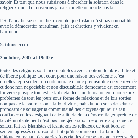
savoir. Et tant que nous subsistons à chercher la solution dans le
religieux nous la trouverons jamais car elle ne réside pas là.
P.S. l’andalousie est un bel exemple que l’islam n’est pas compatible
avec la démocratie: musulman, juifs et chretiens y vivaient en
harmonie.
5. titous écrit:
3 octobre, 2007 at 19:10 e
toutes les religions sont incompatibles avec la notion de libre arbitre et
de liberté politique tout court pour une raison tres evidente ,c’est
qu’elles representent un code morale et une phylosophie de vie revelée
et donc non negociable et non discutable.la democratie est exactement
l’inverse puisque tout est le fait dela decision humaine en reponse aux
problemes de tout les jours sous forme de relexions et de lois sorties
non pas de la soumission a la loi divine ,mais du bon sens des elus se
proposant de soulager la communauté des citoyens qui leur a fait
confiance en les designant.cette attitude de la démocratie ,empreinte de
laicité implicitement n’est pas une géclaration de guerre a qui que ce
soit.en fait les islamistes et lesintegristes religieux de tout bord se
sentent agressés en raison du fait qu’ils commencent a faire de la
plitique en mettant des gardes fous rigides aleur avantage et reeuse de