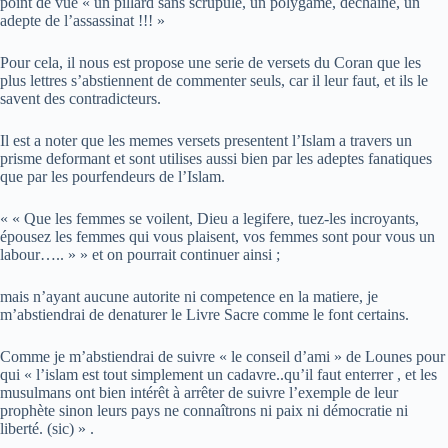
point de vue « un pillard sans scrupule, un polygame, dechaine, un
adepte de l’assassinat !!! »
Pour cela, il nous est propose une serie de versets du Coran que les
plus lettres s’abstiennent de commenter seuls, car il leur faut, et ils le
savent des contradicteurs.
Il est a noter que les memes versets presentent l’Islam a travers un
prisme deformant et sont utilises aussi bien par les adeptes fanatiques
que par les pourfendeurs de l’Islam.
« « Que les femmes se voilent, Dieu a legifere, tuez-les incroyants,
épousez les femmes qui vous plaisent, vos femmes sont pour vous un
labour….. » » et on pourrait continuer ainsi ;
mais n’ayant aucune autorite ni competence en la matiere, je
m’abstiendrai de denaturer le Livre Sacre comme le font certains.
Comme je m’abstiendrai de suivre « le conseil d’ami » de Lounes pour
qui « l’islam est tout simplement un cadavre..qu’il faut enterrer , et les
musulmans ont bien intérêt à arrêter de suivre l’exemple de leur
prophète sinon leurs pays ne connaîtrons ni paix ni démocratie ni
liberté. (sic) » .