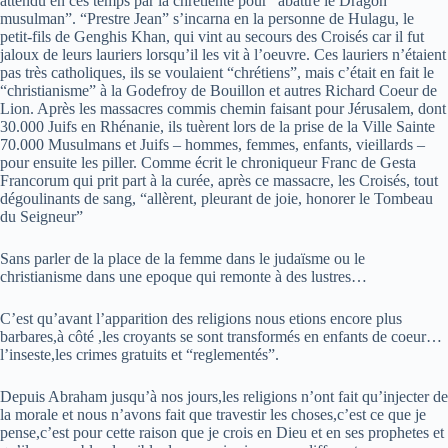
attendu en ces temps par la chrétienté pour “abattre le Dragon
musulman”. “Prestre Jean” s’incarna en la personne de Hulagu, le
petit-fils de Genghis Khan, qui vint au secours des Croisés car il fut
jaloux de leurs lauriers lorsqu’il les vit à l’oeuvre. Ces lauriers n’étaient
pas très catholiques, ils se voulaient “chrétiens”, mais c’était en fait le
“christianisme” à la Godefroy de Bouillon et autres Richard Coeur de
Lion. Après les massacres commis chemin faisant pour Jérusalem, dont
30.000 Juifs en Rhénanie, ils tuèrent lors de la prise de la Ville Sainte
70.000 Musulmans et Juifs – hommes, femmes, enfants, vieillards –
pour ensuite les piller. Comme écrit le chroniqueur Franc de Gesta
Francorum qui prit part à la curée, après ce massacre, les Croisés, tout
dégoulinants de sang, “allèrent, pleurant de joie, honorer le Tombeau
du Seigneur”
Sans parler de la place de la femme dans le judaïsme ou le
christianisme dans une epoque qui remonte à des lustres…
C’est qu’avant l’apparition des religions nous etions encore plus
barbares,à côté ,les croyants se sont transformés en enfants de coeur…
l’inseste,les crimes gratuits et “reglementés”.
Depuis Abraham jusqu’à nos jours,les religions n’ont fait qu’injecter de
la morale et nous n’avons fait que travestir les choses,c’est ce que je
pense,c’est pour cette raison que je crois en Dieu et en ses prophetes et