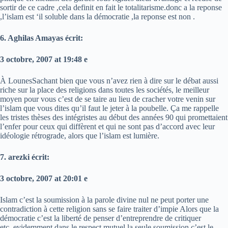
sortir de ce cadre ,cela definit en fait le totalitarisme.donc a la reponse
,l’islam est ‘il soluble dans la démocratie ,la reponse est non .
6. Aghilas Amayas écrit:
3 octobre, 2007 at 19:48 e
À LounesSachant bien que vous n’avez rien à dire sur le débat aussi
riche sur la place des religions dans toutes les sociétés, le meilleur
moyen pour vous c’est de se taire au lieu de cracher votre venin sur
l’islam que vous dites qu’il faut le jeter à la poubelle. Ça me rappelle
les tristes thèses des intégristes au début des années 90 qui promettaient
l’enfer pour ceux qui diffèrent et qui ne sont pas d’accord avec leur
idéologie rétrograde, alors que l’islam est lumière.
7. arezki écrit:
3 octobre, 2007 at 20:01 e
Islam c’est la soumission à la parole divine nul ne peut porter une
contradiction à cette religion sans se faire traiter d’impie Alors que la
démocratie c’est la liberté de penser d’entreprendre de critiquer
etc..evidemment dans le respect mutuel la seule soumission c’est le