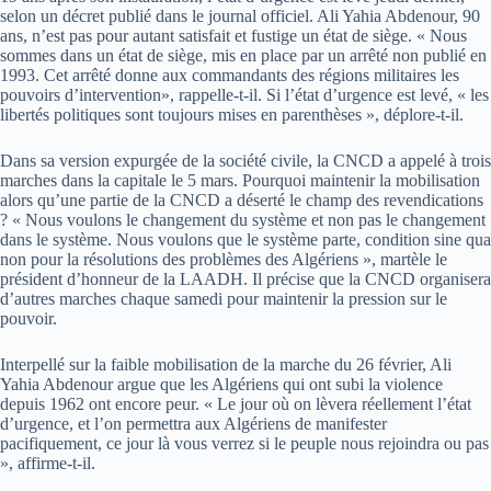
selon un décret publié dans le journal officiel. Ali Yahia Abdenour, 90
ans, n’est pas pour autant satisfait et fustige un état de siège. « Nous
sommes dans un état de siège, mis en place par un arrêté non publié en
1993. Cet arrêté donne aux commandants des régions militaires les
pouvoirs d’intervention», rappelle-t-il. Si l’état d’urgence est levé, « les
libertés politiques sont toujours mises en parenthèses », déplore-t-il.
Dans sa version expurgée de la société civile, la CNCD a appelé à trois
marches dans la capitale le 5 mars. Pourquoi maintenir la mobilisation
alors qu’une partie de la CNCD a déserté le champ des revendications
? « Nous voulons le changement du système et non pas le changement
dans le système. Nous voulons que le système parte, condition sine qua
non pour la résolutions des problèmes des Algériens », martèle le
président d’honneur de la LAADH. Il précise que la CNCD organisera
d’autres marches chaque samedi pour maintenir la pression sur le
pouvoir.
Interpellé sur la faible mobilisation de la marche du 26 février, Ali
Yahia Abdenour argue que les Algériens qui ont subi la violence
depuis 1962 ont encore peur. « Le jour où on lèvera réellement l’état
d’urgence, et l’on permettra aux Algériens de manifester
pacifiquement, ce jour là vous verrez si le peuple nous rejoindra ou pas
», affirme-t-il.