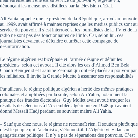
malheureusement elle est au service du pouvoir », regrette-t-il,
dénonçant les mensonges distillées par la télévision d’Etat.
Ali Yahia rappelle que le président de la République, arrivé au pouvoir
au 1999, avait affirmé à maintes reprises que les medias publics sont au
service du pouvoir. Il s’est interrogé si les journalistes de la TV et de la
radio ne sont pas des fonctionnaires de l’info. Car, selon lui, ces
journalistes devaient se défendre et arrêter cette compagne de
désinformation.
Le régime algérien est bicéphale et l’armée désigne et défait les
présidents, selon cet avocat. Il cite alors les cas d’Ahmed Ben Bela,
Chadli Bendjedid et Liamine Zeroual qui ont été placés au pouvoir par
les militaires. Il invite la Grande Muette à assumer ses responsabilités.
Par ailleurs, le régime politique algérien a hérité des mêmes pratiques
coloniales et amplifiées par la suite, selon Ali Yahia, notamment la
pratique des fraudes électorales. Guy Mollet avait avoué truquer les
résultats des élections à l’Assemblée algérienne en 1948 qui avaient
donné Messali Hadj perdant, se souvient maître Ali Yahia.
« Sauf que chez nous, le régime ne reconnaît rien. Il soutient plutôt que
c’est le peuple qui l’a choisi », s’étonne-t-il. L’Algérie vit « dans un
gangstérisme politique. Il n’y a pas de séparations des pouvoirs. C’est