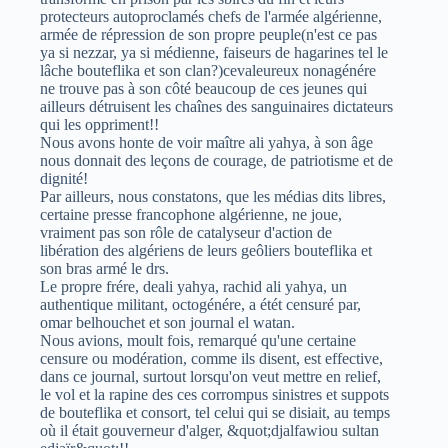
protecteurs autoproclamés chefs de l'armée algérienne,
armée de répression de son propre peuple(n'est ce pas
ya si nezzar, ya si médienne, faiseurs de hagarines tel le
lâche bouteflika et son clan?)cevaleureux nonagénére
ne trouve pas à son côté beaucoup de ces jeunes qui
ailleurs détruisent les chaînes des sanguinaires dictateurs
qui les oppriment!!
Nous avons honte de voir maître ali yahya, à son âge
nous donnait des leçons de courage, de patriotisme et de
dignité!
Par ailleurs, nous constatons, que les médias dits libres,
certaine presse francophone algérienne, ne joue,
vraiment pas son rôle de catalyseur d'action de
libération des algériens de leurs geôliers bouteflika et
son bras armé le drs.
Le propre frére, deali yahya, rachid ali yahya, un
authentique militant, octogénére, a étét censuré par,
omar belhouchet et son journal el watan.
Nous avions, moult fois, remarqué qu'une certaine
censure ou modération, comme ils disent, est effective,
dans ce journal, surtout lorsqu'on veut mettre en relief,
le vol et la rapine des ces corrompus sinistres et suppots
de bouteflika et consort, tel celui qui se disiait, au temps
où il était gouverneur d'alger, &quot;djalfawiou sultan