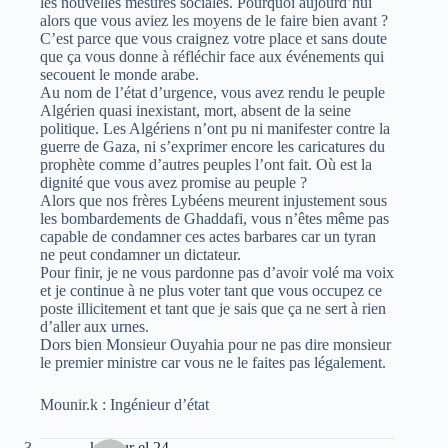
les nouvelles mesures sociales. Pourquoi aujourd’hui
alors que vous aviez les moyens de le faire bien avant ?
C’est parce que vous craignez votre place et sans doute
que ça vous donne à réfléchir face aux événements qui
secouent le monde arabe.
Au nom de l’état d’urgence, vous avez rendu le peuple
Algérien quasi inexistant, mort, absent de la seine
politique. Les Algériens n’ont pu ni manifester contre la
guerre de Gaza, ni s’exprimer encore les caricatures du
prophète comme d’autres peuples l’ont fait. Où est la
dignité que vous avez promise au peuple ?
Alors que nos frères Lybéens meurent injustement sous
les bombardements de Ghaddafi, vous n’êtes même pas
capable de condamner ces actes barbares car un tyran
ne peut condamner un dictateur.
Pour finir, je ne vous pardonne pas d’avoir volé ma voix
et je continue à ne plus voter tant que vous occupez ce
poste illicitement et tant que je sais que ça ne sert à rien
d’aller aux urnes.
Dors bien Monsieur Ouyahia pour ne pas dire monsieur
le premier ministre car vous ne le faites pas légalement.
Mounir.k : Ingénieur d’état
kadour el 24