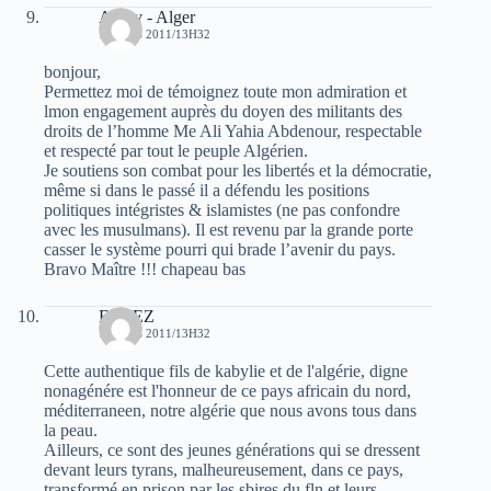
Ahviv - Alger
1 MARS 2011/13H32
bonjour,
Permettez moi de témoignez toute mon admiration et
lmon engagement auprès du doyen des militants des
droits de l’homme Me Ali Yahia Abdenour, respectable
et respecté par tout le peuple Algérien.
Je soutiens son combat pour les libertés et la démocratie,
même si dans le passé il a défendu les positions
politiques intégristes & islamistes (ne pas confondre
avec les musulmans). Il est revenu par la grande porte
casser le système pourri qui brade l’avenir du pays.
Bravo Maître !!! chapeau bas
ELVEZ
1 MARS 2011/13H32
Cette authentique fils de kabylie et de l'algérie, digne
nonagénére est l'honneur de ce pays africain du nord,
méditerraneen, notre algérie que nous avons tous dans
la peau.
Ailleurs, ce sont des jeunes générations qui se dressent
devant leurs tyrans, malheureusement, dans ce pays,
transformé en prison par les sbires du fln et leurs