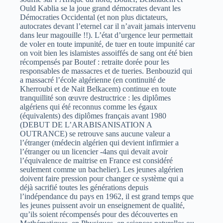
Ould Kablia se la joue grand démocrates devant les
Démocraties Occidental (et non plus dictateurs,
autocrates devant l’eternel car il n’avait jamais intervenu
dans leur magouille !!). L’état d’urgence leur permettait
de voler en toute impunité, de tuer en toute impunité car
on voit bien les islamistes assoiffés de sang ont été bien
récompensés par Boutef : retraite dorée pour les
responsables de massacres et de tueries. Benbouzid qui
a massacré l’école algérienne (en continuité de
Kherroubi et de Nait Belkacem) continue en toute
tranquillité son œuvre destructrice : les diplômes
algériens qui été reconnus comme les égaux
(équivalents) des diplômes français avant 1980
(DEBUT DE L’ARABISANISATION A
OUTRANCE) se retrouve sans aucune valeur a
l’étranger (médecin algérien qui devient infirmier a
l’étranger ou un licencier -4ans qui devait avoir
l’équivalence de maitrise en France est considéré
seulement comme un bachelier). Les jeunes algérien
doivent faire pression pour changer ce système qui a
déjà sacrifié toutes les générations depuis
l’indépendance du pays en 1962, il est grand temps que
les jeunes puissent avoir un enseignement de qualité,
qu’ils soient récompensés pour des découvertes en