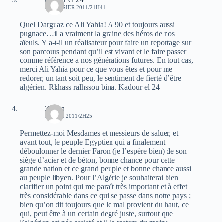
28 FÉVRIER 2011/21H41
Quel Darguaz ce Ali Yahia! A 90 et toujours aussi
pugnace…il a vraiment la graine des héros de nos
aïeuls. Y a-t-il un réalisateur pour faire un reportage sur
son parcours pendant qu’il est vivant et le faire passer
comme référence a nos générations futures. En tout cas,
merci Ali Yahia pour ce que vous êtes et pour me
redorer, un tant soit peu, le sentiment de fierté d’être
algérien. Rkhass ralhssou bina. Kadour el 24
Zimba
1 MARS 2011/2H25
Permettez-moi Mesdames et messieurs de saluer, et
avant tout, le peuple Egyptien qui a finalement
déboulonner le dernier Faron (je l’espère bien) de son
siège d’acier et de béton, bonne chance pour cette
grande nation et ce grand peuple et bonne chance aussi
au peuple libyen. Pour l’Algérie je souhaiterai bien
clarifier un point qui me paraît très important et à effet
très considérable dans ce qui se passe dans notre pays ;
bien qu’on dit toujours que le mal provient du haut, ce
qui, peut être à un certain degré juste, surtout que