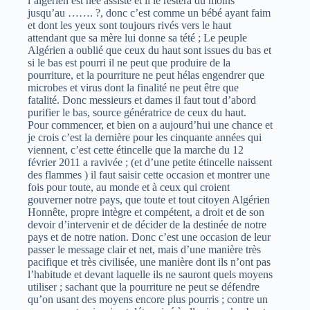
l’algérien est née assisté et il le restera du moins
jusqu’au ……. ?, donc c’est comme un bébé ayant faim
et dont les yeux sont toujours rivés vers le haut
attendant que sa mère lui donne sa tété ; Le peuple
Algérien a oublié que ceux du haut sont issues du bas et
si le bas est pourri il ne peut que produire de la
pourriture, et la pourriture ne peut hélas engendrer que
microbes et virus dont la finalité ne peut être que
fatalité. Donc messieurs et dames il faut tout d’abord
purifier le bas, source génératrice de ceux du haut.
Pour commencer, et bien on a aujourd’hui une chance et
je crois c’est la dernière pour les cinquante années qui
viennent, c’est cette étincelle que la marche du 12
février 2011 a ravivée ; (et d’une petite étincelle naissent
des flammes ) il faut saisir cette occasion et montrer une
fois pour toute, au monde et à ceux qui croient
gouverner notre pays, que toute et tout citoyen Algérien
Honnête, propre intègre et compétent, a droit et de son
devoir d’intervenir et de décider de la destinée de notre
pays et de notre nation. Donc c’est une occasion de leur
passer le message clair et net, mais d’une manière très
pacifique et très civilisée, une manière dont ils n’ont pas
l’habitude et devant laquelle ils ne sauront quels moyens
utiliser ; sachant que la pourriture ne peut se défendre
qu’on usant des moyens encore plus pourris ; contre un