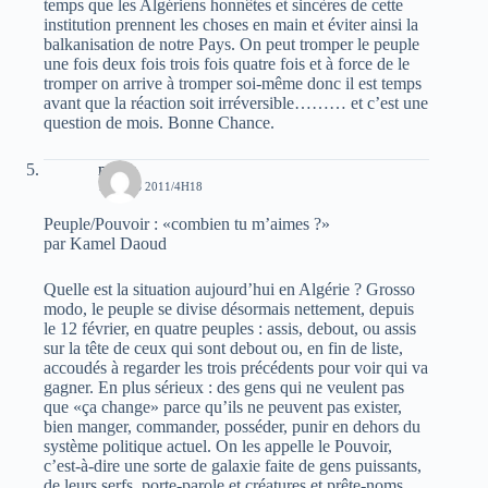
temps que les Algériens honnêtes et sincères de cette
institution prennent les choses en main et éviter ainsi la
balkanisation de notre Pays. On peut tromper le peuple
une fois deux fois trois fois quatre fois et à force de le
tromper on arrive à tromper soi-même donc il est temps
avant que la réaction soit irréversible……… et c’est une
question de mois. Bonne Chance.
mouh
1 MARS 2011/4H18
Peuple/Pouvoir : «combien tu m’aimes ?»
par Kamel Daoud
Quelle est la situation aujourd’hui en Algérie ? Grosso
modo, le peuple se divise désormais nettement, depuis
le 12 février, en quatre peuples : assis, debout, ou assis
sur la tête de ceux qui sont debout ou, en fin de liste,
accoudés à regarder les trois précédents pour voir qui va
gagner. En plus sérieux : des gens qui ne veulent pas
que «ça change» parce qu’ils ne peuvent pas exister,
bien manger, commander, posséder, punir en dehors du
système politique actuel. On les appelle le Pouvoir,
c’est-à-dire une sorte de galaxie faite de gens puissants,
de leurs serfs, porte-parole et créatures et prête-noms.