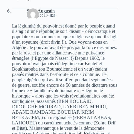
Saint Augustin
1 MARS 2011/4H23
La légitimité du pouvoir est donné par le peuple quand
il s’agit d’une république soit- disant « démocratique et
populaire » ou par une arnaque religieuse quand il s’agit
d’un royaume (droit divin !!). Que voyons-nous en
Algérie : le pouvoir avait été pris par la force des armes,
par la ruse et par une alliance avec une puissance
étrangère (l’Egypte de Nasser !!) Depuis 1962, le
pouvoir n’avait jamais été légitime car Boutef et
Boukharouba (ou Boumedienne si on veut) étaient
passés maitres dans l’esbroufe et cela continue. Le
peuple algérien qui avait souffert pendant sept années
de guerre, souffre encore de 50 années de dictature sous
forme de « famille révolutionnaire », « légitimité
historique » alors que les vrais révolutionnaires ont été
soit liquidés, assassinés (BEN BOULAID,
DIDOUCHE MOURAD, LARBI BEN M’HIDI,
ABANE RAMDANE, BOUDIAF, KRIM
BELKACEM, ) ou marginalisé (FERHAT ABBAS,
LAHOUEL) ou carrément achetés comme (Zohra Drif
et Bitat). Maintenant que le vent de la démocratie
souffle sur l’Afrique du nord, Boutef, Belkhadem et