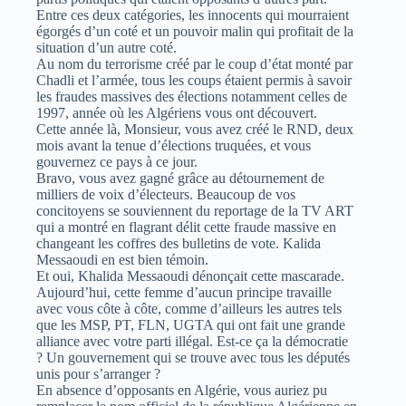
Entre ces deux catégories, les innocents qui mourraient
égorgés d’un coté et un pouvoir malin qui profitait de la
situation d’un autre coté.
Au nom du terrorisme créé par le coup d’état monté par
Chadli et l’armée, tous les coups étaient permis à savoir
les fraudes massives des élections notamment celles de
1997, année où les Algériens vous ont découvert.
Cette année là, Monsieur, vous avez créé le RND, deux
mois avant la tenue d’élections truquées, et vous
gouvernez ce pays à ce jour.
Bravo, vous avez gagné grâce au détournement de
milliers de voix d’électeurs. Beaucoup de vos
concitoyens se souviennent du reportage de la TV ART
qui a montré en flagrant délit cette fraude massive en
changeant les coffres des bulletins de vote. Kalida
Messaoudi en est bien témoin.
Et oui, Khalida Messaoudi dénonçait cette mascarade.
Aujourd’hui, cette femme d’aucun principe travaille
avec vous côte à côte, comme d’ailleurs les autres tels
que les MSP, PT, FLN, UGTA qui ont fait une grande
alliance avec votre parti illégal. Est-ce ça la démocratie
? Un gouvernement qui se trouve avec tous les députés
unis pour s’arranger ?
En absence d’opposants en Algérie, vous auriez pu