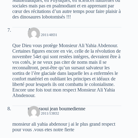
Mathématiques, en Physiques, en sciences naturelles ou
sociales mais pas en psalmodiant et en apprenant par
cœur des récitations d’un autre temps pour faire plaisir à
des dinosaures lobotomisés !!!
Atala
1 MARS 2011/4H31
Que Dieu vous protège Monsieur Ali Yahia Abdenour.
Certaines figures encore en vie, celle de la révolution de
novembre 54et qui sont restées intègres, devraient être à
vos cotés, je ne veux pas citer de noms mais il se
reconnaîtront, peut-être qu’un sursaut salvateur les
sortira de l’ère glaciale dans laquelle les a enfermées le
confort matériel en oubliant les principes et idéaux de
liberté pour lesquels ils ont combattu le colonialisme.
Encore une fois tout mon respect Monsieur Ali Yahia
Abndenour.
moghraoui jean boumedienne
1 MARS 2011/13H32
monsieur ali yahia abdenour j ai le plus grand respect
pour vous .vous etes notre fierte