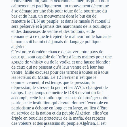
mouvement uni, sain et déterminé à aller jusqu’au bout
calmement et pacifiquement, un mouvement déterminé
à se démarquer une fois pour toute de la pourriture du
bas et du haut, un mouvement dont le but est de
remettre le FLN au peuple, et dans le musée National il
sera préservé et à jamais des marchands de la boulitique
et des danseuses de ventre et des trottoirs, et de
demander à ce que le trépied de malheur rnd le hamas le
hanoun soit banni et à jamais du langage politique
algérien.
C’est notre dernière chance de sauver notre pays de
ceux qui sont capable de l’offrir à leurs maitres pour une
gorgée de whisky ou de la vodka et une fausse blonde ;
de ceux qui ne pensent qu’à leur ventre et à leur bas
ventre. Mille excuses pour ces termes à toutes et à tous
les lecteurs du Matin. Le 12 Février n’est que le
commencement, il est temps que la pression, la
dépression, le stresse, la peur et les AVCs changent de
camps. Il est temps de mettre le DRS devant un fait
accompli, cette institution qui est sensée protéger notre
patrie, cette institution qui devrait donner l’exemple en
patriotisme a échoué en long et en large, au lieu d’être
au service de la nation et du peuple Algérien, elle s’est
érigée en bouclier protecteur de la mafia, des rapaces,
des voleurs et des assassins du peuple Algérien, il est