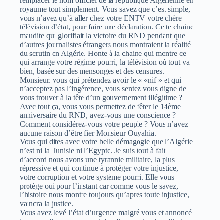
remplacer le nom officiel de la république Algérienne en
royaume tout simplement. Vous savez que c’est simple,
vous n’avez qu’à aller chez votre ENTV votre chère
télévision d’état, pour faire une déclaration. Cette chaine
maudite qui glorifiait la victoire du RND pendant que
d’autres journalistes étrangers nous montraient la réalité
du scrutin en Algérie. Honte à la chaine qui montre ce
qui arrange votre régime pourri, la télévision où tout va
bien, basée sur des mensonges et des censures.
Monsieur, vous qui prétendez avoir le « «nif » et qui
n’acceptez pas l’ingérence, vous sentez vous digne de
vous trouver à la tête d’un gouvernement illégitime ?
Avec tout ça, vous vous permettez de fêter le 14ème
anniversaire du RND, avez-vous une conscience ?
Comment considérez-vous votre peuple ? Vous n’avez
aucune raison d’être fier Monsieur Ouyahia.
Vous qui dites avec votre belle démagogie que l’Algérie
n’est ni la Tunisie ni l’Egypte. Je suis tout à fait
d’accord nous avons une tyrannie militaire, la plus
répressive et qui continue à protéger votre injustice,
votre corruption et votre système pourri. Elle vous
protège oui pour l’instant car comme vous le savez,
l’histoire nous montre toujours qu’après toute injustice,
vaincra la justice.
Vous avez levé l’état d’urgence malgré vous et annoncé