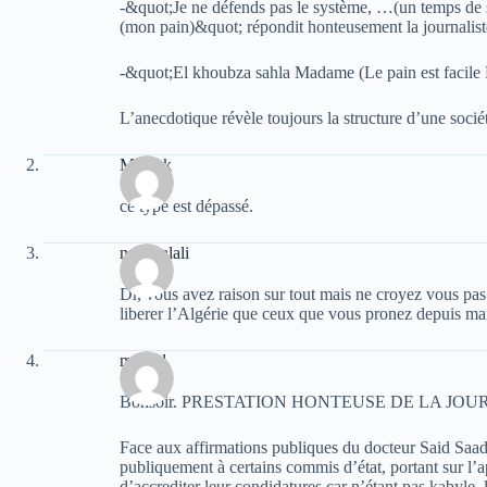
-&quot;Je ne défends pas le système, …(un temps de 
(mon pain)&quot; répondit honteusement la journalist
-&quot;El khoubza sahla Madame (Le pain est facile 
L’anecdotique révèle toujours la structure d’une soci
Merzak
ce type est dépassé.
nacer alali
Dr, vous avez raison sur tout mais ne croyez vous p
liberer l’Algérie que ceux que vous pronez depuis mai
madjid
Bonsoir. PRESTATION HONTEUSE DE LA JOU
Face aux affirmations publiques du docteur Said Saad
publiquement à certains commis d’état, portant sur l’a
d’accrediter leur condidatures car n’étant pas kabyle, 