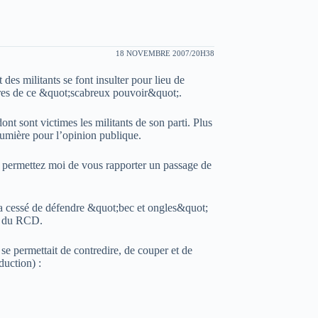
18 NOVEMBRE 2007/20H38
des militants se font insulter pour lieu de
bires de ce &quot;scabreux pouvoir&quot;.
t sont victimes les militants de son parti. Plus
 lumière pour l’opinion publique.
et permettez moi de vous rapporter un passage de
a cessé de défendre &quot;bec et ongles&quot;
SG du RCD.
e permettait de contredire, de couper et de
duction) :