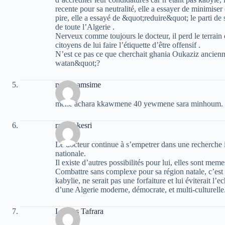
recente pour sa neutralité, elle a essayer de minimiser 
pire, elle a essayé de &quot;reduire&quot; le parti de 
de toute l’Algerie .
Nerveux comme toujours le docteur, il perd le terrain
citoyens de lui faire l’étiquette d’être offensif .
N’est ce pas ce que cherchait ghania Oukaziz ancienn
watan&quot;?
nasser amsime
mene âchara kkawmene 40 yewmene sara minhoum. fi
rachid kesri
Le docteur continue à s’empetrer dans une recherche i
nationale.
Il existe d’autres possibilités pour lui, elles sont me
Combattre sans complexe pour sa région natale, c’est 
kabylie, ne serait pas une forfaiture et lui éviterait l
d’une Algerie moderne, démocrate, et multi-culturelle
Lounes Tafrara