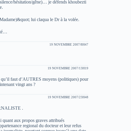
silence/hésitation/gêne)… je défends khoubezti
e.
Madame)&quot; lui claqua le Dr à la volée.
été…
19 NOVEMBRE 2007/8H47
19 NOVEMBRE 2007/13H19
as qu’il faut d’AUTRES moyens (politiques) pour
ntenant vingt ans ?
19 NOVEMBRE 2007/23H48
RNALISTE .
i quant aux propos graves attribués
ppartenance regional du docteur et leur refus
la journaliste, pourtant connue jusqu’à une date