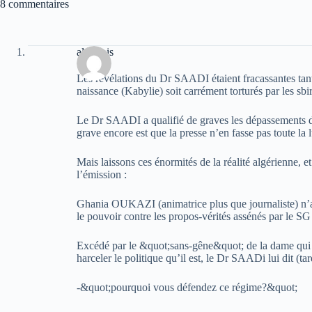
8 commentaires
alger ois
Les révélations du Dr SAADI étaient fracassantes tant 
naissance (Kabylie) soit carrément torturés par les s
Le Dr SAADI a qualifié de graves les dépassements don
grave encore est que la presse n’en fasse pas toute la
Mais laissons ces énormités de la réalité algérienne, 
l’émission :
Ghania OUKAZI (animatrice plus que journaliste) n’
le pouvoir contre les propos-vérités assénés par le 
Excédé par le &quot;sans-gêne&quot; de la dame qui s
harceler le politique qu’il est, le Dr SAADi lui dit (tar
-&quot;pourquoi vous défendez ce régime?&quot;