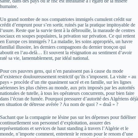
santé, dans des pays où le fisc est intraitable à l’égard de la misère
humaine.
Un grand nombre de nos compatriotes immigrés cumulent crédit sur
crédit d’emprunt pour s’en sortir, ruinés par la pratique impitoyable de
l‘usure. Reste que la survie tient à la débrouille, la maraude de centres
sociaux en soupes populaires, la privation sur privation. Ce qui retient
en Europe ces immigrés ? La maladie, les soins appropriés, un havre
familial illusoire, les derniers compagnons du dernier tronçon qui
aboutit en l‘au-delà… Et souvent la résignation au sentiment d‘avoir
raté sa vie, lamentablement, par idéal national.
Pour ces pauvres gens, qui n’en paraissent pas à cause du mode
d’existence douloureusement restrictif qu’ils s’imposent. La visite « au
pays » procède d’un rite quasiment sacré et en famille, sur les lignes
aériennes les plus chères au monde, aux prix imposés par les autorités
nationales de tutelle, à tous les opérateurs concurrents, pour bien faire
dans l’écran de fumée. Pourquoi pressurer d’autorité des Algériens déjà
en situation de détresse avérée ? Au nom de quoi ? « draâ » ?
Sachant que la compagnie ne lésine pas sur les dépenses pour fidéliser
continuellement son personnel d‘exploitation, assurer des
représentations et services de haut standing à travers l’Algérie et le
monde, n’importe comment, entretenir le renom pour le renom d’une