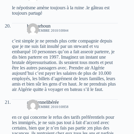
le népotisme amène toujours à la ruine .le gâteau est
toujours partagé
hend arhoun
25 NOVEMBRE 2010/10H44
c’est simple je ne prends plus cette compagnie depuis
que je me suis fait insulté par un steward et vu
embarqué 10 personnes qu’on a fait asseoir parterre, je
dis bien parterre en 1997. Imaginez un instant une
brutale dépressurisation. ils seraient tous morts et peut
être les autres passagers avec. Prendre air Algérie
aujourd’hui c’est payer les salaires de plus de 10.000
employés, les billets d’agrément de leurs familles, leurs
amis et bien sûr les gens d’en haut. Je ne prendrais plus
air Algérie quitte à voyager en bateau s’il le faut.
algériennelibérée
25 NOVEMBRE 2010/10H58
en ce qui concerne le refus des tarifs préférentiels pour
les immigrés, je ne suis pas tout à fait d’accord avec
certains, bien que je n’en fais pas partie ;en plus des
vacances, ils rentraient chez eux tous les ans et parfois