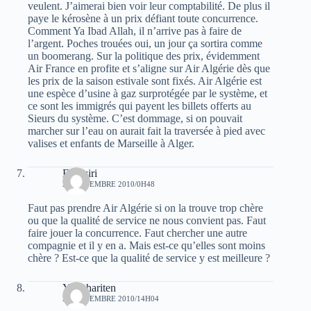
veulent. J’aimerai bien voir leur comptabilité. De plus il
paye le kérosène à un prix défiant toute concurrence.
Comment Ya Ibad Allah, il n’arrive pas à faire de
l’argent. Poches trouées oui, un jour ça sortira comme
un boomerang. Sur la politique des prix, évidemment
Air France en profite et s’aligne sur Air Algérie dès que
les prix de la saison estivale sont fixés. Air Algérie est
une espèce d’usine à gaz surprotégée par le système, et
ce sont les immigrés qui payent les billets offerts au
Sieurs du système. C’est dommage, si on pouvait
marcher sur l’eau on aurait fait la traversée à pied avec
valises et enfants de Marseille à Alger.
El Dziri
24 NOVEMBRE 2010/0H48
Faut pas prendre Air Algérie si on la trouve trop chère
ou que la qualité de service ne nous convient pas. Faut
faire jouer la concurrence. Faut chercher une autre
compagnie et il y en a. Mais est-ce qu’elles sont moins
chère ? Est-ce que la qualité de service y est meilleure ?
Youghariten
24 NOVEMBRE 2010/14H04