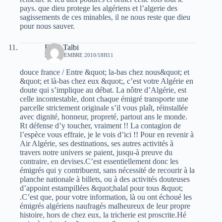
pays. que dieu protege les algériens et l’algerie des
sagissements de ces minables, il ne nous reste que dieu
pour nous sauver.
Farid Talbi
24 NOVEMBRE 2010/18H11
douce france / Entre &quot; la-bas chez nous&quot; et
&quot; et là-bas chez eux &quot;, c’est votre Algérie en
doute qui s’implique au débat. La nôtre d’Algérie, est
celle incontestable, dont chaque émigré transporte une
parcelle strictement originale s’il vous plaît, réinstallée
avec dignité, honneur, propreté, partout ans le monde.
Rt défense d’y toucher, vraiment !! La contagion de
l’espèce vous effraie, je le vois d’ici !! Pour en revenir à
Air Algérie, ses destinations, ses autres activités à
travers notre univers se paient, jusqu-à preuve du
contraire, en devises.C’est essentiellement donc les
émigrés qui y contribuent, sans nécessité de recourir à la
planche nationale à billets, ou à des activités douteuses
d’appoint estampillées &quot;halal pour tous &quot;
.C’est que, pour votre information, là ou ont échoué les
émigrés algériens naufragés malheureux de leur propre
histoire, hors de chez eux, la tricherie est proscrite.Hé