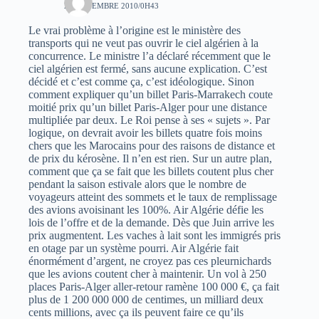
24 NOVEMBRE 2010/0H43
Le vrai problème à l’origine est le ministère des
transports qui ne veut pas ouvrir le ciel algérien à la
concurrence. Le ministre l’a déclaré récemment que le
ciel algérien est fermé, sans aucune explication. C’est
décidé et c’est comme ça, c’est idéologique. Sinon
comment expliquer qu’un billet Paris-Marrakech coute
moitié prix qu’un billet Paris-Alger pour une distance
multipliée par deux. Le Roi pense à ses « sujets ». Par
logique, on devrait avoir les billets quatre fois moins
chers que les Marocains pour des raisons de distance et
de prix du kérosène. Il n’en est rien. Sur un autre plan,
comment que ça se fait que les billets coutent plus cher
pendant la saison estivale alors que le nombre de
voyageurs atteint des sommets et le taux de remplissage
des avions avoisinant les 100%. Air Algérie défie les
lois de l’offre et de la demande. Dès que Juin arrive les
prix augmentent. Les vaches à lait sont les immigrés pris
en otage par un système pourri. Air Algérie fait
énormément d’argent, ne croyez pas ces pleurnichards
que les avions coutent cher à maintenir. Un vol à 250
places Paris-Alger aller-retour ramène 100 000 €, ça fait
plus de 1 200 000 000 de centimes, un milliard deux
cents millions, avec ça ils peuvent faire ce qu’ils