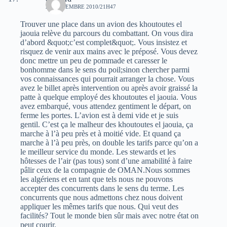
24 NOVEMBRE 2010/21H47
Trouver une place dans un avion des khoutoutes el
jaouia relève du parcours du combattant. On vous dira
d’abord &quot;c’est complet&quot;. Vous insistez et
risquez de venir aux mains avec le préposé. Vous devez
donc mettre un peu de pommade et caresser le
bonhomme dans le sens du poil;sinon chercher parmi
vos connaissances qui pourrait arranger la chose. Vous
avez le billet après intervention ou après avoir graissé la
patte à quelque employé des khoutoutes el jaouia. Vous
avez embarqué, vous attendez gentiment le départ, on
ferme les portes. L’avion est à demi vide et je suis
gentil. C’est ça le malheur des khoutoutes el jaouia, ça
marche à l’à peu près et à moitié vide. Et quand ça
marche à l’à peu près, on double les tarifs parce qu’on a
le meilleur service du monde. Les stewards et les
hôtesses de l’air (pas tous) sont d’une amabilité à faire
pâlir ceux de la compagnie de OMAN.Nous sommes
les algériens et en tant que tels nous ne pouvons
accepter des concurrents dans le sens du terme. Les
concurrents que nous admettons chez nous doivent
appliquer les mêmes tarifs que nous. Qui veut des
facilités? Tout le monde bien sûr mais avec notre état on
peut courir.