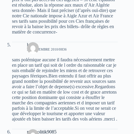
est résolue, alors la réponse aux maux d’Air Algérie
sera donnée- Mais il faut préciser (d’après ouï-dire) que
notre Cie nationale impose à Aigle Azur et Air France
ses tarifs sans possibilité pour ces Cies françaises de
revoir à la baisse les prix des billets- drôle de règles en
matière de concurrence-
karim
24 NOVEMBRE 2010/0H36
sans polémique aucune il faudra nécessairement mettre
en place un tarif qui soit de l ordre du raisonnable car je
suis emballé de rejoindre les miens et de retrouver ces
paysages féeriques.Bien entendu il faut offrir au plus
grand nombre la possibilité de revenir aux sources sans
avoir a faire l’objet de depense(s) excessive.Regardons
ce qui se fait en matière de low cost et de grace arretons
cette position dominante qui consiste a étouffer le
marche des compagnies aeriennes et d imposer un tarif
parfois à la limite de l’acceptable.Si on veut ne serait ce
que développer le tourisme et apporter une valeur
ajoutée eh bien baisser les tarifs des vols aériens .merci .
real politik9085