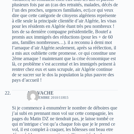
plusieurs fois par an (cas des retraités, malades, décès de
l’un des proches, urgences familiales, ect).ce qui veux
dire que cette catégorie de citoyens algériens représente
à elle seule la principale clientèle d’air Algérie, les visas
pour les résidents en Algérie étant très peu nombreux !
lors de sa dernière compagne présidentielle, Boutef a
promis aux immigrés des réductions (pour les + de 60
ans, familles nombreuses…). il a reconnu à demi mot
l’arnaque d’air Algérie.seulement, après sa réélection, il
a mis aux oubliette cette promesse. ce qui constitue une
2ème arnaque ! maintenant que la crise économique est
là, ce problème s’est accentué et les immigrés peinent à
rentrer chez eux et sans scrupule, air Algérie continue
de se sucrer sur le dos la population la plus pauvre des
pays d’accueil !
AKAVACHE
25 NOVEMBRE 2010/11H15
Si je commence à ennumérer le nombre de déboires que
j’ai subi en prennant mon vol sur cette compagnie, les
pages du Matin DZ ne tiendrait pas, je laisse tombé ce
qui m’intrigue c’est qu’a chaque fois que je le prend ce
vol, il est complet à craquer, les hôtesses ont beau etre