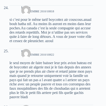
lacirta
27 NOVEMBRE 2010/10H18
si c’est pour le même tarif boycottez air couscous.anaal
bouh hatha nif. Au moins ils auront en moins dans leur
poches.Au canada c’est la seule compagnie qui accuse
des retards repetitifs. Moi je n’utilise pas ses services
quite à faire de long détours. A vous de jouer votre rôle
et cessez de pleunicher. azoul
mlata
27 NOVEMBRE 2010/10H22
le seul moyen de faire baisser leur prix avion bateau est
de boycotter air algerie moi je le fais depuis des annees
que je ne prends plus air chere et retard jaime mon pays
mais quand je retourne uniquement voir la famille un
pays qui fait un pas a l avant quatre a l arriere un pays
riche avec un peuple pauvre et tous ces corrompus des
faux moujahidines des fils de chouhadas qui n arretent
plus le fils le petit fils arriere peti fils quelle gachis
pauvre bladi