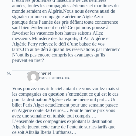
n’était les problèmes d’insécurité de ces dernières
années, toutes les compagnies aériennes et maritimes du
monde seraient en Algérie.Nous nous devons aussi de
signaler qu’une compagnie aérienne Aigle Azur
pratique dans l’année des pris défiant toute concurrence
sauf bien évidemment en été.Ce qui nous pousse à
favoriser les vacances hors hautes saisons.Allez
messieurs Ministère des transports, d’Air Algérie et
Algérie Ferry relevez le défi d’une baisse de vos
tarifs.Un autre défi à quand les réservations par internet?
N’ont ils pas encore compris les avantages qu’ils
peuvent en tirer?
omar cheriet
24 NOVEMBRE 2010/14H04
Vous pouvez ouvrir le ciel autant ue vous voulez mais si
les compagnies en question s’entendent ce qui est le cas
pour la destination Algérie cela ne mène nul part….Un
billet Paris Alger actuellement pour une semaine passee
en Algerie coute 320 euros….Pour le meme prix vous
avez une semaine en tunisie tout compris….
L’ensemble des compagnies exploitant la destination
Algerie jouent cette carte de l’entente sur les tarifs que
ce soit Alitalia Iberia Lufthansa…