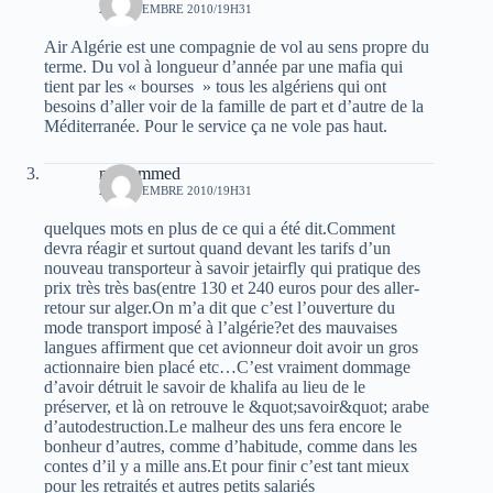
23 NOVEMBRE 2010/19H31
Air Algérie est une compagnie de vol au sens propre du
terme. Du vol à longueur d’année par une mafia qui
tient par les « bourses » tous les algériens qui ont
besoins d’aller voir de la famille de part et d’autre de la
Méditerranée. Pour le service ça ne vole pas haut.
mohammed
23 NOVEMBRE 2010/19H31
quelques mots en plus de ce qui a été dit.Comment
devra réagir et surtout quand devant les tarifs d’un
nouveau transporteur à savoir jetairfly qui pratique des
prix très très bas(entre 130 et 240 euros pour des aller-
retour sur alger.On m’a dit que c’est l’ouverture du
mode transport imposé à l’algérie?et des mauvaises
langues affirment que cet avionneur doit avoir un gros
actionnaire bien placé etc…C’est vraiment dommage
d’avoir détruit le savoir de khalifa au lieu de le
préserver, et là on retrouve le &quot;savoir&quot; arabe
d’autodestruction.Le malheur des uns fera encore le
bonheur d’autres, comme d’habitude, comme dans les
contes d’il y a mille ans.Et pour finir c’est tant mieux
pour les retraités et autres petits salariés