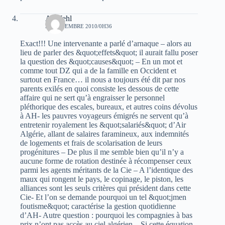
AbuJehl
24 NOVEMBRE 2010/0H36
Exact!!! Une intervenante a parlé d’arnaque – alors au
lieu de parler des &quot;effets&quot; il aurait fallu poser
la question des &quot;causes&quot; – En un mot et
comme tout DZ qui a de la famille en Occident et
surtout en France… il nous a toujours été dit par nos
parents exilés en quoi consiste les dessous de cette
affaire qui ne sert qu’à engraisser le personnel
pléthorique des escales, bureaux, et autres coins dévolus
à AH- les pauvres voyageurs émigrés ne servent qu’à
entretenir royalement les &quot;salariés&quot; d’Air
Algérie, allant de salaires faramineux, aux indemnités
de logements et frais de scolarisation de leurs
progénitures – De plus il me semble bien qu’il n’y a
aucune forme de rotation destinée à récompenser ceux
parmi les agents méritants de la Cie – A l’identique des
maux qui rongent le pays, le copinage, le piston, les
alliances sont les seuls critères qui président dans cette
Cie- Et l’on se demande pourquoi un tel &quot;jmen
foutisme&quot; caractérise la gestion quotidienne
d’AH- Autre question : pourquoi les compagnies à bas
prix n’ont pas accès au ciel algérien – Si cette équation