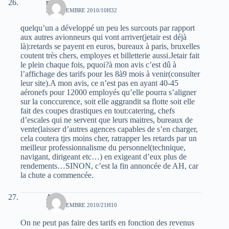
moh
27 NOVEMBRE 2010/10H32
quelqu’un a développé un peu les surcouts par rapport
aux autres avionneurs qui vont arriver(jetair est déjà
là):retards se payent en euros, bureaux à paris, bruxelles
coutent très chers, employes et billetterie aussi.Jetair fait
le plein chaque fois, pquoi?à mon avis c’est dû à
l’affichage des tarifs pour les 8à9 mois à venir(consulter
leur site).A mon avis, ce n’est pas en ayant 40-45
aéronefs pour 12000 employés qu’elle pourra s’aligner
sur la conccurence, soit elle aggrandit sa flotte soit elle
fait des coupes drastiques en tout:catering, chefs
d’escales qui ne servent que leurs maitres, bureaux de
vente(laisser d’autres agences capables de s’en charger,
cela coutera tjrs moins cher, ratrapper les retards par un
meilleur professionnalisme du personnel(technique,
navigant, dirigeant etc…) en exigeant d’eux plus de
rendements…SINON, c’est la fin annoncée de AH, car
la chute a commencée.
Akli
27 NOVEMBRE 2010/21H10
On ne peut pas faire des tarifs en fonction des revenus