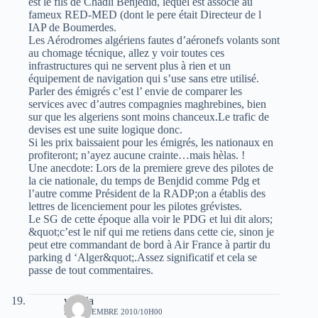
est le fils de Chadli Benjedid, lequel est associé au
fameux RED-MED (dont le pere était Directeur de l
IAP de Boumerdes.
Les Aérodromes algériens fautes d’aéronefs volants sont
au chomage técnique, allez y voir toutes ces
infrastructures qui ne servent plus à rien et un
équipement de navigation qui s’use sans etre utilisé.
Parler des émigrés c’est l’ envie de comparer les
services avec d’autres compagnies maghrebines, bien
sur que les algeriens sont moins chanceux.Le trafic de
devises est une suite logique donc.
Si les prix baissaient pour les émigrés, les nationaux en
profiteront; n’ayez aucune crainte…mais hèlas. !
Une anecdote: Lors de la premiere greve des pilotes de
la cie nationale, du temps de Benjdid comme Pdg et
l’autre comme Président de la RADP;on a établis des
lettres de licenciement pour les pilotes grévistes.
Le SG de cette époque alla voir le PDG et lui dit alors;
&quot;c’est le nif qui me retiens dans cette cie, sinon je
peut etre commandant de bord à Air France à partir du
parking d ‘Alger&quot;.Assez significatif et cela se
passe de tout commentaires.
yahyia
25 NOVEMBRE 2010/10H00