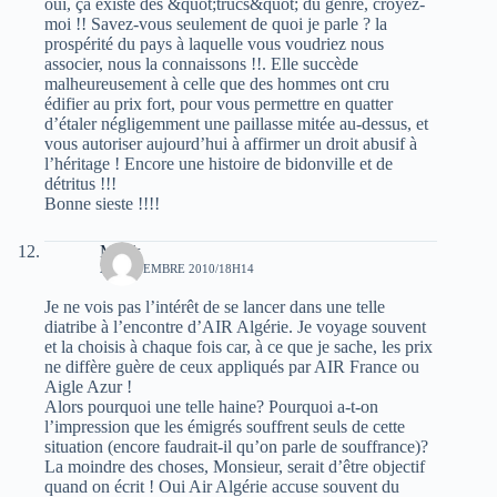
oui, çà existe des &quot;trucs&quot; du genre, croyez-
moi !! Savez-vous seulement de quoi je parle ? la
prospérité du pays à laquelle vous voudriez nous
associer, nous la connaissons !!. Elle succède
malheureusement à celle que des hommes ont cru
édifier au prix fort, pour vous permettre en quatter
d’étaler négligemment une paillasse mitée au-dessus, et
vous autoriser aujourd’hui à affirmer un droit abusif à
l’héritage ! Encore une histoire de bidonville et de
détritus !!!
Bonne sieste !!!!
Malik
24 NOVEMBRE 2010/18H14
Je ne vois pas l’intérêt de se lancer dans une telle
diatribe à l’encontre d’AIR Algérie. Je voyage souvent
et la choisis à chaque fois car, à ce que je sache, les prix
ne diffère guère de ceux appliqués par AIR France ou
Aigle Azur !
Alors pourquoi une telle haine? Pourquoi a-t-on
l’impression que les émigrés souffrent seuls de cette
situation (encore faudrait-il qu’on parle de souffrance)?
La moindre des choses, Monsieur, serait d’être objectif
quand on écrit ! Oui Air Algérie accuse souvent du