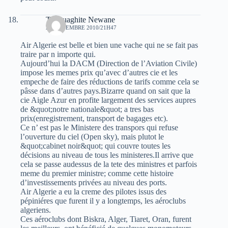
Thaouaghite Newane
24 NOVEMBRE 2010/21H47
Air Algerie est belle et bien une vache qui ne se fait pas
traire par n importe qui.
Aujourd’hui la DACM (Direction de l’Aviation Civile)
impose les memes prix qu’avec d’autres cie et les
empeche de faire des réductions de tarifs comme cela se
pâsse dans d’autres pays.Bizarre quand on sait que la
cie Aigle Azur en profite largement des services aupres
de &quot;notre nationale&quot; a tres bas
prix(enregistrement, transport de bagages etc).
Ce n’ est pas le Ministere des transpors qui refuse
l’ouverture du ciel (Open sky), mais plutot le
&quot;cabinet noir&quot; qui couvre toutes les
décisions au niveau de tous les ministeres.Il arrive que
cela se passe audessus de la tete des ministres et parfois
meme du premier ministre; comme cette histoire
d’investissements privées au niveau des ports.
Air Algerie a eu la creme des pilotes issus des
pépiniéres que furent il y a longtemps, les aéroclubs
algeriens.
Ces aéroclubs dont Biskra, Alger, Tiaret, Oran, furent