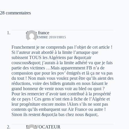
28 commentaires
douce france
23 NOVEMBRE 2010/19H15
Franchement je ne comprends pas l’objet de cet article !
Si l’auteur avait abordé à la limite l’arnaque que
subissent TOUS les Algériens par &quot;air
couscous&quot; j’aurais à la limite adhéré vu que je fais
partie des victimes …Mais apparemment FB n’a de
compassion que pour les pov’ émigrés et là ça ne va pas
du tout ! Non mais vous voulez peut être qu’ils aient des
réductions, voire des billets gratuits en nous faisant le
grand honneur de venir nous voir au bled ou quoi ?
Pour les remercier d’avoir tant contribué à la prospérité
de ce pays ! Ces gens n’ont rien à fiche de l’Algérie et
leur progéniture encore moins !Alors s’ils ne sont pas
contents qu’ils embarquent sur Air France ou autre !
Sinon ils restent &quot;la bas chez nous &quot;.
PROVOCATEUR