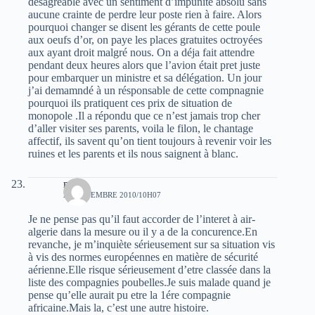
désagréable avec un sentiment d’impunité absolu sans
aucune crainte de perdre leur poste rien à faire. Alors
pourquoi changer se disent les gérants de cette poule
aux oeufs d’or, on paye les places gratuites octroyées
aux ayant droit malgré nous. On a déja fait attendre
pendant deux heures alors que l’avion était pret juste
pour embarquer un ministre et sa délégation. Un jour
j’ai demamndé à un résponsable de cette compnagnie
pourquoi ils pratiquent ces prix de situation de
monopole .Il a répondu que ce n’est jamais trop cher
d’aller visiter ses parents, voila le filon, le chantage
affectif, ils savent qu’on tient toujours à revenir voir les
ruines et les parents et ils nous saignent à blanc.
med
27 NOVEMBRE 2010/10H07
Je ne pense pas qu’il faut accorder de l’interet à air-
algerie dans la mesure ou il y a de la concurence.En
revanche, je m’inquiète sérieusement sur sa situation vis
à vis des normes européennes en matière de sécurité
aérienne.Elle risque sérieusement d’etre classée dans la
liste des compagnies poubelles.Je suis malade quand je
pense qu’elle aurait pu etre la 1ére compagnie
africaine.Mais la, c’est une autre histoire.