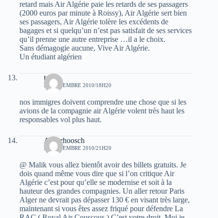
retard mais Air Algérie paie les retards de ses passagers
(2000 euros par minute à Roissy), Air Algérie sert bien
ses passagers, Air Algérie tolère les excédents de
bagages et si quelqu’un n’est pas satisfait de ses services
qu’il prenne une autre entreprise …il a le choix.
Sans démagogie aucune, Vive Air Algérie.
Un étudiant algérien
tach
24 NOVEMBRE 2010/18H20
nos immigres doivent comprendre une chose que si les
avions de la compagnie air Algérie volent très haut les
responsables vol plus haut.
Aaverhoosch
24 NOVEMBRE 2010/21H20
@ Malik vous allez bientôt avoir des billets gratuits. Je
dois quand même vous dire que si l’on critique Air
Algérie c’est pour qu’elle se modernise et soit à la
hauteur des grandes compagnies. Un aller retour Paris
Alger ne devrait pas dépasser 130 € en visant très large,
maintenant si vous êtes assez friqué pour défendre La
RAC ( Royal Air Couscous ) C’est votre droit. Moi je