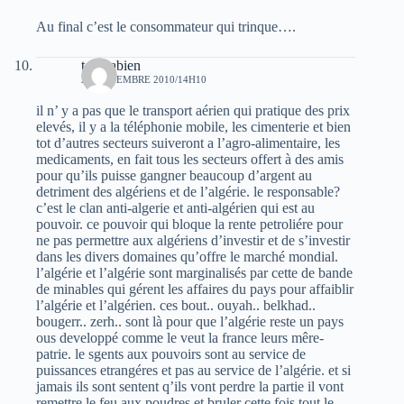
Au final c’est le consommateur qui trinque….
toutvabien
24 NOVEMBRE 2010/14H10
il n’ y a pas que le transport aérien qui pratique des prix
elevés, il y a la téléphonie mobile, les cimenterie et bien
tot d’autres secteurs suiveront a l’agro-alimentaire, les
medicaments, en fait tous les secteurs offert à des amis
pour qu’ils puisse gangner beaucoup d’argent au
detriment des algériens et de l’algérie. le responsable?
c’est le clan anti-algerie et anti-algérien qui est au
pouvoir. ce pouvoir qui bloque la rente petroliére pour
ne pas permettre aux algériens d’investir et de s’investir
dans les divers domaines qu’offre le marché mondial.
l’algérie et l’algérie sont marginalisés par cette de bande
de minables qui gérent les affaires du pays pour affaiblir
l’algérie et l’algérien. ces bout.. ouyah.. belkhad..
bougerr.. zerh.. sont là pour que l’algérie reste un pays
ous developpé comme le veut la france leurs mêre-
patrie. le sgents aux pouvoirs sont au service de
puissances etrangéres et pas au service de l’algérie. et si
jamais ils sont sentent q’ils vont perdre la partie il vont
remettre le feu aux poudres et bruler cette fois tout le