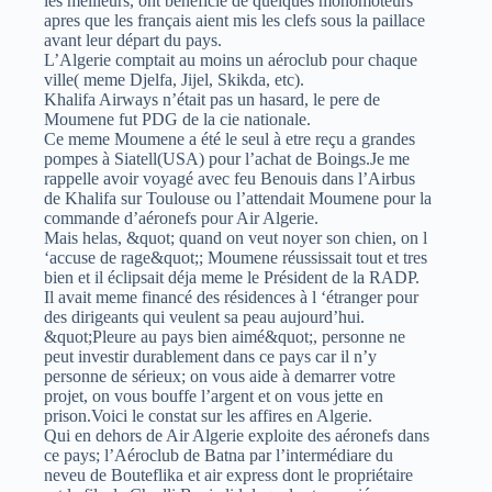
les meilleurs, ont bénéficié de quelques monomoteurs
apres que les français aient mis les clefs sous la paillace
avant leur départ du pays.
L’Algerie comptait au moins un aéroclub pour chaque
ville( meme Djelfa, Jijel, Skikda, etc).
Khalifa Airways n’était pas un hasard, le pere de
Moumene fut PDG de la cie nationale.
Ce meme Moumene a été le seul à etre reçu a grandes
pompes à Siatell(USA) pour l’achat de Boings.Je me
rappelle avoir voyagé avec feu Benouis dans l’Airbus
de Khalifa sur Toulouse ou l’attendait Moumene pour la
commande d’aéronefs pour Air Algerie.
Mais helas, &quot; quand on veut noyer son chien, on l
‘accuse de rage&quot;; Moumene réussissait tout et tres
bien et il éclipsait déja meme le Président de la RADP.
Il avait meme financé des résidences à l ‘étranger pour
des dirigeants qui veulent sa peau aujourd’hui.
&quot;Pleure au pays bien aimé&quot;, personne ne
peut investir durablement dans ce pays car il n’y
personne de sérieux; on vous aide à demarrer votre
projet, on vous bouffe l’argent et on vous jette en
prison.Voici le constat sur les affires en Algerie.
Qui en dehors de Air Algerie exploite des aéronefs dans
ce pays; l’Aéroclub de Batna par l’intermédiare du
neveu de Bouteflika et air express dont le propriétaire