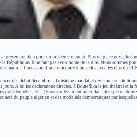
 présentera bien pour un troisième mandat. Plus de place aux allusions in
 la République. Il ne faut pas avoir honte de le dire. Nous sommes pou
er matin, à l’occasion d’une rencontre à huis clos avec les élus du FL
ncer dès début décembre. . Troisième mandat et révision constitutionnel
ours. A lui les déclarations directes, à Bouteflika le jeu théâtral et la
es présidentielles. «(…)Vous voulez m’entraîner dans des spéculations sa
ineté du peuple algérien et des modalités démocratiques par lesquelles c