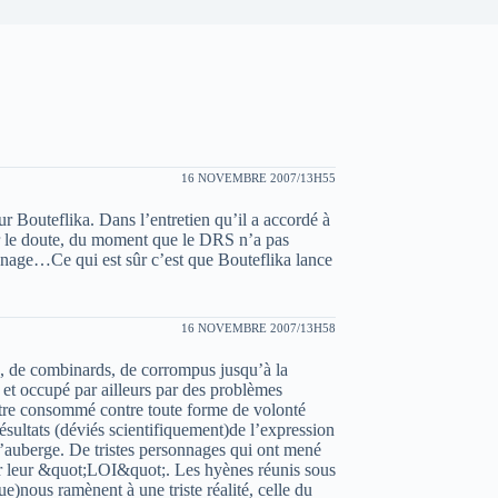
16 NOVEMBRE 2007/13H55
r Bouteflika. Dans l’entretien qu’il a accordé à
ner le doute, du moment que le DRS n’a pas
nage…Ce qui est sûr c’est que Bouteflika lance
16 NOVEMBRE 2007/13H58
tes, de combinards, de corrompus jusqu’à la
 et occupé par ailleurs par des problèmes
être consommé contre toute forme de volonté
ésultats (déviés scientifiquement)de l’expression
 l’auberge. De tristes personnages qui ont mené
cter leur &quot;LOI&quot;. Les hyènes réunis sous
ous ramènent à une triste réalité, celle du