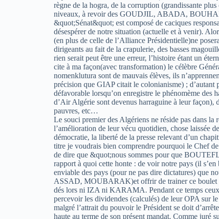
règne de la hogra, de la corruption (grandissante plus
niveaux, à revoir des GOUDJIL, ABADA, BOUHAD
&quot;Sénat&quot; est composé de caciques responsabl
désespérer de notre situation (actuelle et à venir). Alo
(en plus de celle de l’Alliance Présidentielle)ne pos
dirigeants au fait de la crapulerie, des basses magouil
rien serait peut être une erreur, l’histoire étant un é
cite à ma façon(avec transformation) le célèbre Géné
nomenklutura sont de mauvais élèves, ils n’apprennent
précision que GIAP citait le colonianisme) ; d’autant p
défavorable lorsqu’on enregistre le phénomème des ha
d’Air Algérie sont devenus harraguine à leur façon), 
pauvres, etc…
Le souci premier des Algériens ne réside pas dans la r
l’amélioration de leur vécu quotidien, chose laissée de c
démocratie, la liberté de la presse relevant d’un chap
titre je voudrais bien comprendre pourquoi le Chef de
de dire que &quot;nous sommes pour que BOUTEFLIK
rapport à quoi cette honte : de voir notre pays (il s’en
enviable des pays (pour ne pas dire dictatures) q
ASSAD, MOUBARAK)et offrir de trainer ce boulet de
dés lors ni IZA ni KARAMA. Pendant ce temps ceux q
percevoir les dividendes (calculés) de leur OPA sur l
malgré l’attrait du pouvoir le Président se doit d’arrête
haute au terme de son présent mandat. Comme juré sur 