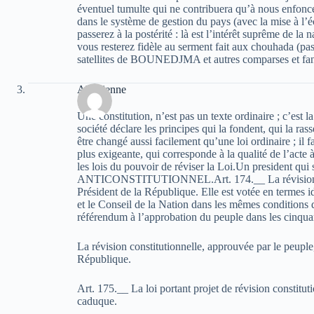
éventuel tumulte qui ne contribuera qu’à nous enfon
dans le système de gestion du pays (avec la mise à l’
passerez à la postérité : là est l’intérêt suprême de la 
vous resterez fidèle au serment fait aux chouhada (pa
satellites de BOUNEDJMA et autres comparses et fan
Algerienne
Une constitution, n’est pas un texte ordinaire ; c’est l
société déclare les principes qui la fondent, qui la ras
être changé aussi facilement qu’une loi ordinaire ; il f
plus exigeante, qui corresponde à la qualité de l’acte à
les lois du pouvoir de réviser la Loi.Un president qui s
ANTICONSTITUTIONNEL.Art. 174.__ La révision const
Président de la République. Elle est votée en termes 
et le Conseil de la Nation dans les mêmes conditions qu
référendum à l’approbation du peuple dans les cinquan
La révision constitutionnelle, approuvée par le peuple
République.
Art. 175.__ La loi portant projet de révision constitut
caduque.