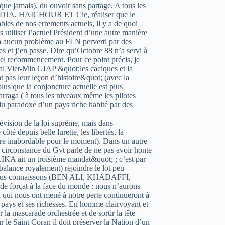
 que jamais), du ouvoir sans partage. A tous les
JA, HAICHOUR ET Cie, réaliser que le
es de nos errements actuels, il y a de quoi
rs utiliser l’actuel Président d’une autre manière
era aucun problème au FLN perverti par des
les et j’en passe. Dire qu’Octobre 88 n’a servi à
ternel recommencement. Pour ce point précis, je
ral Viet-Min GIAP &quot;les caciques et la
 pas leur leçon d’histoire&quot; (avec la
lus que la conjoncture actuelle est plus
rraga ( à tous les niveaux même les pilotes
du paradoxe d’un pays riche habité par des
évision de la loi suprême, mais dans
ôté depuis belle lurette, les libertés, la
itre inabordable pour le moment). Dans un autre
 circonstance du Gvt parle de ne pas avoir honte
A ait un troisième mandat&quot; ; c’est par
 balance royalement) rejoindre le lot peu
ue nous connaissons (BEN ALI, KHADAFFI,
 forçat à la face du monde : nous n’aurons
ui nous ont mené à notre perte continueront à
e pays et ses richesses. En homme clairvoyant et
r la mascarade orchestrée et de sortir la tête
le Saint Coran il doit préserver la Nation d’un