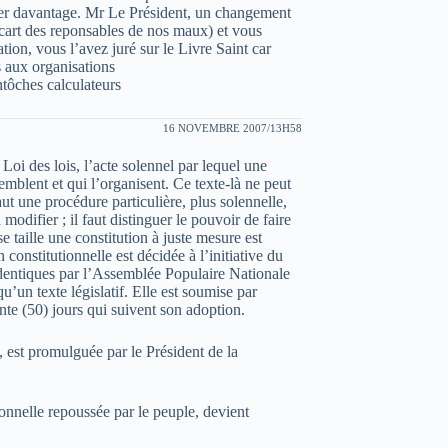
cer davantage. Mr Le Président, un changement
écart des reponsables de nos maux) et vous
nation, vous l’avez juré sur le Livre Saint car
s aux organisations
tôches calculateurs
16 NOVEMBRE 2007/13H58
a Loi des lois, l’acte solennel par lequel une
semblent et qui l’organisent. Ce texte-là ne peut
aut une procédure particulière, plus solennelle,
 modifier ; il faut distinguer le pouvoir de faire
e taille une constitution à juste mesure est
itutionnelle est décidée à l’initiative du
identiques par l’Assemblée Populaire Nationale
’un texte législatif. Elle est soumise par
te (50) jours qui suivent son adoption.
, est promulguée par le Président de la
ionnelle repoussée par le peuple, devient