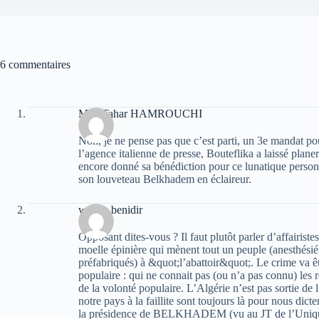
6 commentaires
Med Tahar HAMROUCHI
Non, je ne pense pas que c’est parti, un 3e mandat pou
l’agence italienne de presse, Bouteflika a laissé pla
encore donné sa bénédiction pour ce lunatique person
son louveteau Belkhadem en éclaireur.
wahab benidir
Opposant dites-vous ? Il faut plutôt parler d’affairis
moelle épinière qui mènent tout un peuple (anesthésié
préfabriqués) à &quot;l’abattoir&quot;. Le crime va 
populaire : qui ne connait pas (ou n’a pas connu) les r
de la volonté populaire. L’Algérie n’est pas sortie de
notre pays à la faillite sont toujours là pour nous di
la présidence de BELKHADEM (vu au JT de l’Unique)n