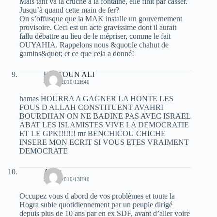
Mais tant va la cruche à la fontaine, elle finit par casser.
Jusqu’à quand cette main de fer?
On s’offusque que la MAK installe un gouvernement
provisoire. Ceci est un acte gravissime dont il aurait
fallu débattre au lieu de le mépriser, comme le fait
OUYAHIA. Rappelons nous &quot;le chahut de
gamins&quot; et ce que cela a donné!
FERTOUN ALI
4 JUIN 2010/12H40
hamas HOURRA A GAGNER LA HONTE LES
FOUS D ALLAH CONSTITUENT AVAHRI
BOURDHAN ON NE BADINE PAS AVEC ISRAEL
ABAT LES ISLAMISTES VIVE LA DEMOCRATIE
ET LE GPK!!!!!!! mr BENCHICOU CHICHE
INSERE MON ECRIT SI VOUS ETES VRAIMENT
DEMOCRATE
Amar
5 JUIN 2010/13H40
Occupez vous d abord de vos problèmes et toute la
Hogra subie quotidiennement par un peuple dirigé
depuis plus de 10 ans par en ex SDF, avant d’aller voire