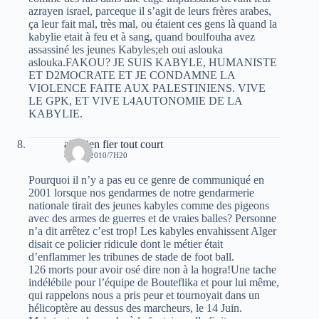
azrayen israel, parceque il s’agit de leurs frères arabes,
ça leur fait mal, très mal, ou étaient ces gens là quand la
kabylie etait à feu et à sang, quand boulfouha avez
assassiné les jeunes Kabyles;eh oui aslouka
aslouka.FAKOU? JE SUIS KABYLE, HUMANISTE
ET D2MOCRATE ET JE CONDAMNE LA
VIOLENCE FAITE AUX PALESTINIENS. VIVE
LE GPK, ET VIVE L4AUTONOMIE DE LA
KABYLIE.
algerien fier tout court
4 JUIN 2010/7H20
Pourquoi il n’y a pas eu ce genre de communiqué en
2001 lorsque nos gendarmes de notre gendarmerie
nationale tirait des jeunes kabyles comme des pigeons
avec des armes de guerres et de vraies balles? Personne
n’a dit arrêtez c’est trop! Les kabyles envahissent Alger
disait ce policier ridicule dont le métier était
d’enflammer les tribunes de stade de foot ball.
126 morts pour avoir osé dire non à la hogra!Une tache
indélébile pour l’équipe de Bouteflika et pour lui même,
qui rappelons nous a pris peur et tournoyait dans un
hélicoptère au dessus des marcheurs, le 14 Juin.