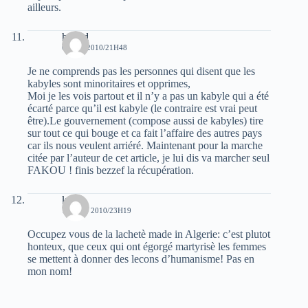
ailleurs.
hamid
6 JUIN 2010/21H48
Je ne comprends pas les personnes qui disent que les
kabyles sont minoritaires et opprimes,
Moi je les vois partout et il n’y a pas un kabyle qui a été
écarté parce qu’il est kabyle (le contraire est vrai peut
être).Le gouvernement (compose aussi de kabyles) tire
sur tout ce qui bouge et ca fait l’affaire des autres pays
car ils nous veulent arriéré. Maintenant pour la marche
citée par l’auteur de cet article, je lui dis va marcher seul
FAKOU ! finis bezzef la récupération.
kaci
14 JUIN 2010/23H19
Occupez vous de la lachetè made in Algerie: c’est plutot
honteux, que ceux qui ont égorgé martyrisè les femmes
se mettent à donner des lecons d’humanisme! Pas en
mon nom!