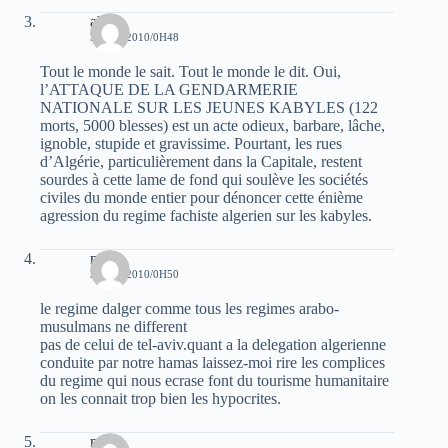
abed
3 JUIN 2010/0H48
Tout le monde le sait. Tout le monde le dit. Oui,
l’ATTAQUE DE LA GENDARMERIE
NATIONALE SUR LES JEUNES KABYLES (122
morts, 5000 blesses) est un acte odieux, barbare, lâche,
ignoble, stupide et gravissime. Pourtant, les rues
d’Algérie, particulièrement dans la Capitale, restent
sourdes à cette lame de fond qui soulève les sociétés
civiles du monde entier pour dénoncer cette énième
agression du regime fachiste algerien sur les kabyles.
nadir
3 JUIN 2010/0H50
le regime dalger comme tous les regimes arabo-
musulmans ne different
pas de celui de tel-aviv.quant a la delegation algerienne
conduite par notre hamas laissez-moi rire les complices
du regime qui nous ecrase font du tourisme humanitaire
on les connait trop bien les hypocrites.
nadir