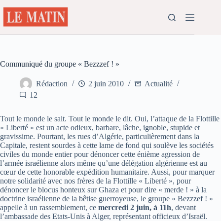
Passer
au
contenu
Communiqué du groupe « Bezzzef ! »
Rédaction
2 juin 2010
Actualité
12
Tout le monde le sait. Tout le monde le dit. Oui, l’attaque de la Flottille
« Liberté » est un acte odieux, barbare, lâche, ignoble, stupide et
gravissime. Pourtant, les rues d’Algérie, particulièrement dans la
Capitale, restent sourdes à cette lame de fond qui soulève les sociétés
civiles du monde entier pour dénoncer cette énième agression de
l’armée israélienne alors même qu’une délégation algérienne est au
cœur de cette honorable expédition humanitaire. Aussi, pour marquer
notre solidarité avec nos frères de la Flottille « Liberté », pour
dénoncer le blocus honteux sur Ghaza et pour dire « merde ! » à la
doctrine israélienne de la bêtise guerroyeuse, le groupe « Bezzzef ! »
appelle à un rassemblement, ce
mercredi 2 juin, à 11h
, devant
l’ambassade des Etats-Unis à Alger, représentant officieux d’Israël.