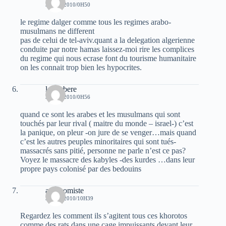
3 JUIN 2010/0H50
le regime dalger comme tous les regimes arabo-
musulmans ne different
pas de celui de tel-aviv.quant a la delegation algerienne
conduite par notre hamas laissez-moi rire les complices
du regime qui nous ecrase font du tourisme humanitaire
on les connait trop bien les hypocrites.
le berbere
3 JUIN 2010/0H56
quand ce sont les arabes et les musulmans qui sont
touchés par leur rival ( maitre du monde – israel-) c’est
la panique, on pleur -on jure de se venger…mais quand
c’est les autres peuples minoritaires qui sont tués-
massacrés sans pitié, personne ne parle n’est ce pas?
Voyez le massacre des kabyles -des kurdes …dans leur
propre pays colonisé par des bedouins
autonomiste
3 JUIN 2010/10H39
Regardez les comment ils s’agitent tous ces khorotos
comme des rats dans une cage impuissants devant leur