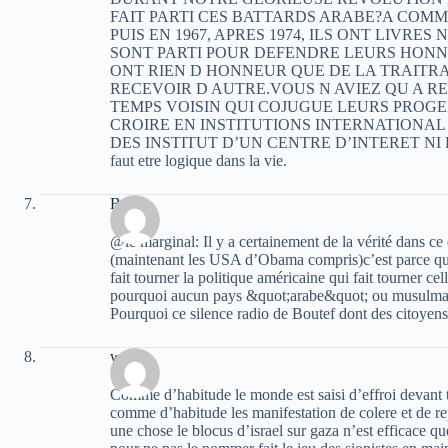
FAIT PARTI CES BATTARDS ARABE?A COM
PUIS EN 1967, APRES 1974, ILS ONT LIVRES 
SONT PARTI POUR DEFENDRE LEURS HONN
ONT RIEN D HONNEUR QUE DE LA TRAITRA
RECEVOIR D AUTRE.VOUS N AVIEZ QU A 
TEMPS VOISIN QUI COJUGUE LEURS PROG
CROIRE EN INSTITUTIONS INTERNATIONAL 
DES INSTITUT D’UN CENTRE D’INTERET NI PLUS N
faut etre logique dans la vie.
Bul
@le marginal: Il y a certainement de la vérité dans ce 
(maintenant les USA d’Obama compris)c’est parce qu’il
fait tourner la politique américaine qui fait tourner ce
pourquoi aucun pays &quot;arabe&quot; ou musulman o
Pourquoi ce silence radio de Boutef dont des citoyens
wahib
Comme d’habitude le monde est saisi d’effroi devant t
comme d’habitude les manifestation de colere et de re
une chose le blocus d’israel sur gaza n’est efficace qu