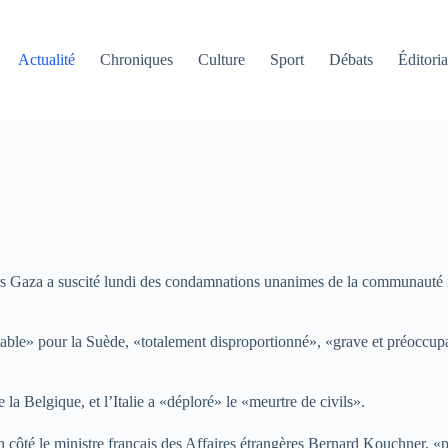
Actualité
Chroniques
Culture
Sport
Débats
Éditoria
e vers Gaza a suscité lundi des condamnations unanimes de la communauté
able» pour la Suède, «totalement disproportionné», «grave et préoccup
 Belgique, et l’Italie a «déploré» le «meurtre de civils».
 son côté le ministre français des Affaires étrangères Bernard Kouchner,