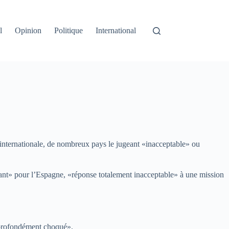
l
Opinion
Politique
International
 internationale, de nombreux pays le jugeant «inacceptable» ou
ant» pour l’Espagne, «réponse totalement inacceptable» à une mission
 «profondément choqué».