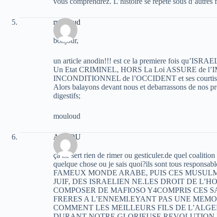
vous comprendrez. L’histoire se repete sous d’autre
mouloud
bonjour,
un article anodin!!! est ce la premiere fois qu’ISRAEL
Un Etat CRIMINEL, HORS La Loi ASSURE de l’IM
INCONDITIONNEL de l’OCCIDENT et ses courtisans: c
Alors balayons devant nous et debarrassons de nos pr
digestifs;
mouloud
AZROU
ça ne sert rien de rimer ou gesticuler.de quel coalition 
quelque chose ou je sais quoi?ils sont tous responsa
FAMEUX MONDE ARABE, PUIS CES MUSULM
JUIF, DES ISRAELIEN NE.LES DROIT DE 
COMPOSER DE MAFIOSO Y4COMPRIS CES SA
FRERES A L’ENNEMI.EYANT PAS UNE MEMO
COMMENT LES MEILLEURS FILS DE L’ALGE
DURANT NOTRE GLORIEUSE REVOLUTION 