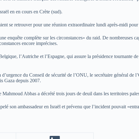
aël en en cours en Crète (sud).
t se retrouver pour une réunion extraordinaire lundi après-midi pour f
ne enquête complète sur les circonstances» du raid. De nombreuses capita
rconstances encore imprécises.
 Belgique, l’Autriche et l’Espagne, qui assure la présidence tournante 
on d’urgence du Conseil de sécurité de l’ONU, le secrétaire général de
umis Gaza depuis 2007.
e Mahmoud Abbas a décrété trois jours de deuil dans les territoires pales
ppelé son ambassadeur en Israël et prévenu que l’incident pouvait «entraî