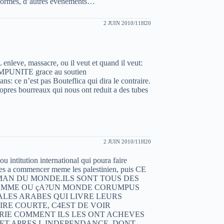
s formes, d’autres evenements…
2 JUIN 2010/11H20
 enleve, massacre, ou il veut et quand il veut:
PUNITE grace au soutien
e n’est pas Bouteflica qui dira le contraire.
opres bourreaux qui nous ont reduit a des tubes
2 JUIN 2010/11H20
ou intitution international qui poura faire
bles a commencer meme les palestinien, puis CE
AN DU MONDE.ILS SONT TOUS DES
L’HOMME OU çA?UN MONDE CORUMPUS
LES ARABES QUI LIVRE LEURS
IRE COURTE, C4EST DE VOIR
RIE COMMENT ILS LES ONT ACHEVES
ET APRES L INDEPENDANCE, DONT