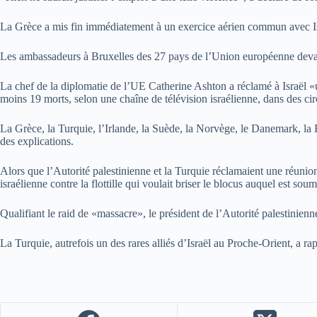
La Grèce a mis fin immédiatement à un exercice aérien commun avec Isr
Les ambassadeurs à Bruxelles des 27 pays de l’Union européenne devaien
La chef de la diplomatie de l’UE Catherine Ashton a réclamé à Israël «u
moins 19 morts, selon une chaîne de télévision israélienne, dans des ci
La Grèce, la Turquie, l’Irlande, la Suède, la Norvège, le Danemark, la
des explications.
Alors que l’Autorité palestinienne et la Turquie réclamaient une réuni
israélienne contre la flottille qui voulait briser le blocus auquel est so
Qualifiant le raid de «massacre», le président de l’Autorité palestinienn
La Turquie, autrefois un des rares alliés d’Israël au Proche-Orient, a ra