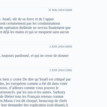
31 MAI 2010/15H49
 Israël, sûr de sa force et de l’appui
ont certainement pas les condamnations
tte opération théâtrale ne servira finalement que
t déjà les mains et qui se moquent sans aucun
2 JUIN 2010/10H59
, toujours pardonné, et qui ne cesse de donner
2 JUIN 2010/11H02
 bien y croire De dire qu’Israél est critiqué par
ains, les européens comme a été dit dans votre
aisons. d’ailleurs comme vous pouvez le
rononcés. par les uns et les autres. Sarkozy
de libérer tous les Français retenus comme
im-Moon s’est dit choqué, beaucoup de chefs
 leur demander des explication (soit disant).A