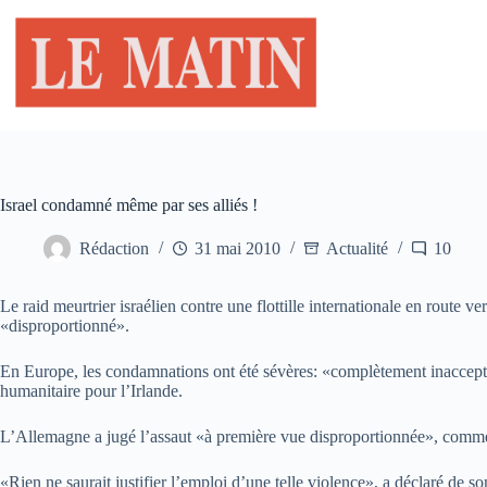
Passer
au
contenu
Israel condamné même par ses alliés !
Rédaction
31 mai 2010
Actualité
10
Le raid meurtrier israélien contre une flottille internationale en rout
«disproportionné».
En Europe, les condamnations ont été sévères: «complètement inaccept
humanitaire pour l’Irlande.
L’Allemagne a jugé l’assaut «à première vue disproportionnée», comme la
«Rien ne saurait justifier l’emploi d’une telle violence», a déclaré de