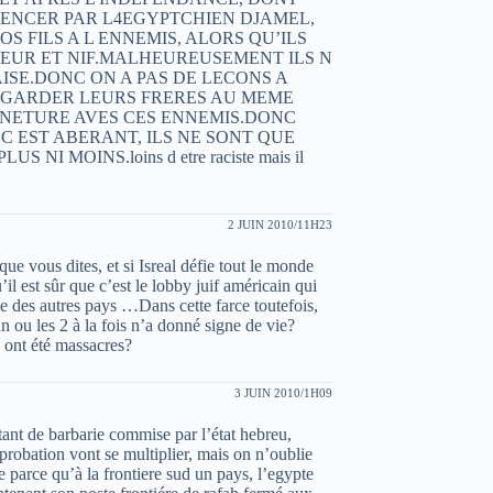
MENCER PAR L4EGYPTCHIEN DJAMEL,
NOS FILS A L ENNEMIS, ALORS QU’ILS
EUR ET NIF.MALHEUREUSEMENT ILS N
ISE.DONC ON A PAS DE LECONS A
REGARDER LEURS FRERES AU MEME
ENETURE AVES CES ENNEMIS.DONC
C EST ABERANT, ILS NE SONT QUE
I MOINS.loins d etre raciste mais il
2 JUIN 2010/11H23
que vous dites, et si Isreal défie tout le monde
 est sûr que c’est le lobby juif américain qui
lle des autres pays …Dans cette farce toutefois,
u les 2 à la fois n’a donné signe de vie?
 ont été massacres?
3 JUIN 2010/1H09
ant de barbarie commise par l’état hebreu,
probation vont se multiplier, mais on n’oublie
e parce qu’à la frontiere sud un pays, l’egypte