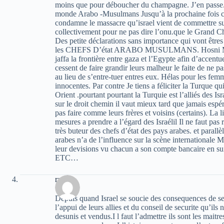
moins que pour déboucher du champagne. J’en passe.
monde Arabo -Musulmans Jusqu’à la prochaine fois co
condamne le massacre qu’israel vient de commettre sur 
collectivement pour ne pas dire l’onu.que le Grand C
Des petite déclarations sans importance qui vont êtres
les CHEFS D’état ARABO MUSULMANS. Hosni Mouba
jaffa la frontière entre gaza et l’Egypte afin d’accentu
cessent de faire grandir leurs malheur le faite de ne 
au lieu de s’entre-tuer entres eux. Hélas pour les femm
innocentes. Par contre Je tiens a féliciter la Turque
Orient .pourtant pourtant la Turquie est l’alliés des Is
sur le droit chemin il vaut mieux tard que jamais espér
pas faire comme leurs frères et voisins (certains). La 
mesures a prendre a l’égard des Israélil Il ne faut pas 
très buteur des chefs d’état des pays arabes. et parallè
arabes n’a de l’influence sur la scène internationale Ma
leur devisions vu chacun a son compte bancaire en suis
ETC…
radia
Depuis quand Israel se soucie des consequences de ses
l’appui de leurs allies et du conseil de securite qu’ils
desunis et vendus.I l faut l’admettre ils sont les mai