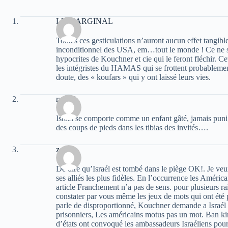
LE MARGINAL
Toutes ces gesticulations n’auront aucun effet tangible.
inconditionnel des USA, em…tout le monde ! Ce ne s
hypocrites de Kouchner et cie qui le feront fléchir. Ce
les intégristes du HAMAS qui se frottent probablemen
doute, des « koufars » qui y ont laissé leurs vies.
rachid
Israël se comporte comme un enfant gâté, jamais puni
des coups de pieds dans les tibias des invités….
zenati
De dire qu’Israél est tombé dans le piège OK!. Je veux
ses alliés les plus fidèles. En l’occurrence les Améric
article Franchement n’a pas de sens. pour plusieurs r
constater par vous même les jeux de mots qui ont été p
parle de disproportionné, Kouchner demande a Israél 
prisonniers, Les américains motus pas un mot. Ban k
d’états ont convoqué les ambassadeurs Israéliens pour