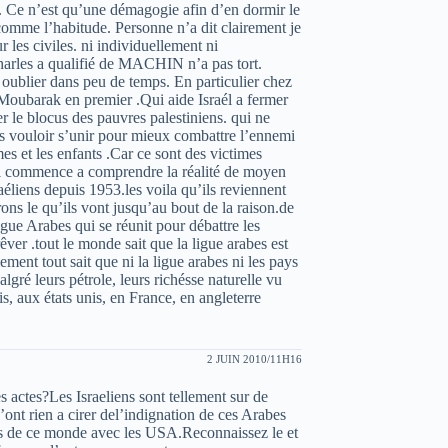
 Ce n’est qu’une démagogie afin d’en dormir le
mme l’habitude. Personne n’a dit clairement je
les civiles. ni individuellement ni
harles a qualifié de MACHIN n’a pas tort.
 oublier dans peu de temps. En particulier chez
rak en premier .Qui aide Israél a fermer
er le blocus des pauvres palestiniens. qui ne
pas vouloir s’unir pour mieux combattre l’ennemi
es et les enfants .Car ce sont des victimes
 qui commence a comprendre la réalité de moyen
raéliens depuis 1953.les voila qu’ils reviennent
ons le qu’ils vont jusqu’au bout de la raison.de
ligue Arabes qui se réunit pour débattre les
rêver .tout le monde sait que la ligue arabes est
lement tout sait que ni la ligue arabes ni les pays
lgré leurs pétrole, leurs richésse naturelle vu
, aux états unis, en France, en angleterre
2 JUIN 2010/11H16
 actes?Les Israeliens sont tellement sur de
 n’ont rien a cirer del’indignation de ces Arabes
tres de ce monde avec les USA.Reconnaissez le et