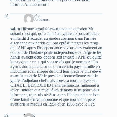
histoire. Amicalement !
amlikeche
28 MAI 2010/23H05
salam alikoum azoul felawen une une question Mr
soltani c’est qui, qui a limité au grade de sous officiers
et interdit d’acceder au grade superieur dans l’armée
algerienne aux harkis qui ont opté d’integrer les rangs
de l’ANP apres l’independance.si vous etes vraiment au
courant de l’histoire poste independance de l’algerie les
harkis avaient deux options soit integré l’ANP ou quitté
le pays)pour ceux qui sont restés que je nommerai les
agents dormeur à la solde d’un certain pays humilié en
indochine et en afrique du nord leur grade le plus elevé
avant la mort de Mr le president boumedienne etait le
grade d’adjudant chef mais apres sa mort le president
CHADLI BENDJEDID l’ami de françois mitterand a
lever l’interdit et a reveillé les demons.Juste pour vous
informer que je suis né 2ans apres l’independance issu
d’une famille revolutionnaire et que mon defin pere
avait pris la maquis en 1954 et en 1963 avec le FFS
YugaR