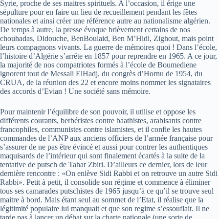
Syrie, proche de ses maitres spirituels. A l’occasion, il érige une
sépulture pour en faire un lieu de recueillement pendant les fêtes
nationales et ainsi créer une référence autre au nationalisme algérien.
De temps à autre, la presse évoque brièvement certains de nos
chouhadas, Didouche, BenBoulaid, Ben M’Hidi, Zighout, mais point
leurs compagnons vivants. La guerre de mémoires quoi ! Dans l’école,
l’histoire d’Algérie s’arrête en 1857 pour reprendre en 1965. A ce jour,
la majorité de nos compatriotes formés à l’école de Boumediene
ignorent tout de Messali ElHadj, du congrès d’Hornu de 1954, du
CRUA, de la réunion des 22 et encore moins nommer les signataires
des accords d’Evian ! Une société sans mémoire.
Pour maintenir l’équilibre de son pouvoir, il utilise et oppose les
différents courants, berbéristes contre baathistes, arabisants contre
francophiles, communistes contre islamistes, et il confie les hautes
commandes de l’ANP aux anciens officiers de l’armée française pour
s’assurer de ne pas être évincé et aussi pour contrer les authentiques
maquisards de l’intérieur qui sont finalement écartés à la suite de la
tentative de putsch de Tahar Zbiri. D’ailleurs ce dernier, lors de leur
dernière rencontre : «On enlève Sidi Rabbi et on retrouve un autre Sidi
Rabbi». Petit à petit, il consolide son régime et commence à éliminer
tous ses camarades putschistes de 1965 jusqu’à ce qu’il se trouve seul
maitre à bord. Mais étant seul au sommet de l’Etat, il réalise que la
légitimité populaire lui manquait et que son regime s’essouflait. Il ne
tarde pas à lancer un débat sur la charte nationale (une sorte de