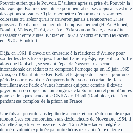
Pouvoir et rien que le Pouvoir. D’ailleurs après sa prise du Pouvoir, la
stratégie que Boumediene utilise pour neutraliser ses opposants est une
des options suivantes : 1) leur permettre d’emprunter des sommes
colossales du Trésor qu’ils n’arriveront jamais a rembourser; 2) les
pousser à l’exil après une période d’emprisonnement (H. Ait Ahmed,
Boudiaf, Mahsas, Harbi, etc…) ou 3) la solution finale, c’est à dire
l’assassinat entre autres, Khider en 1967 à Madrid et Krim Belkacem
en 1970 à Frankfurt.
Déjà, en 1961, il envoie un émissaire à la résidence d’Aulnoy pour
sonder les chefs historiques. Boudiaf flaire le piège, rejette illico l’offre
alors que BenBella, se sentant l’égal de Nasser sur la scène
internationale est séduit et ne comprend l’arnaque qu’un 19 juin 1965.
Ainsi, en 1962, il utilise Ben Bella et le groupe de Tlemcen pour une
période courte avant de s’emparer du Pouvoir en écartant le Rais
brouillant avec l’aide d’autres hommes qui pour certains, il devait
payer pour son opposition au congrès de la Soummam et pour d’autres
pour ses frasques pendant le CNRA de Tripoli (Boubnider, etc…) ou
pendant ses complots de la prison en France.
Une fois au pouvoir sans légitimité aucune, et bourré de complexe par
rapport à ses contemporains, vrais déclencheurs de Novembre 1954, il
s’attelle à rapatrier les ossements de l’Emir Abdelkader malgré la
dernière volonté exprimée par notre héros resistant d’etre enterré en