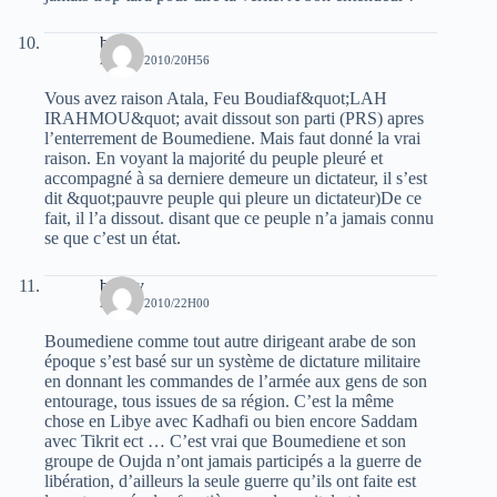
bert
28 MAI 2010/20H56
Vous avez raison Atala, Feu Boudiaf&quot;LAH
IRAHMOU&quot; avait dissout son parti (PRS) apres
l’enterrement de Boumediene. Mais faut donné la vrai
raison. En voyant la majorité du peuple pleuré et
accompagné à sa derniere demeure un dictateur, il s’est
dit &quot;pauvre peuple qui pleure un dictateur)De ce
fait, il l’a dissout. disant que ce peuple n’a jamais connu
se que c’est un état.
bouby
28 MAI 2010/22H00
Boumediene comme tout autre dirigeant arabe de son
époque s’est basé sur un système de dictature militaire
en donnant les commandes de l’armée aux gens de son
entourage, tous issues de sa région. C’est la même
chose en Libye avec Kadhafi ou bien encore Saddam
avec Tikrit ect … C’est vrai que Boumediene et son
groupe de Oujda n’ont jamais participés a la guerre de
libération, d’ailleurs la seule guerre qu’ils ont faite est