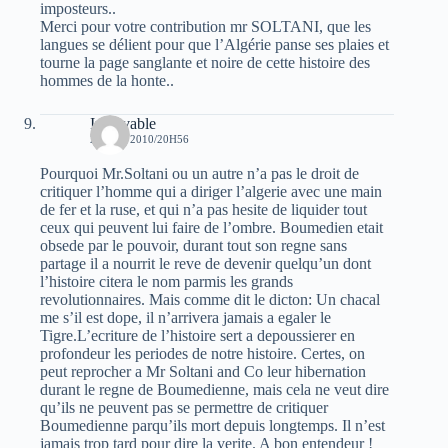
imposteurs..
Merci pour votre contribution mr SOLTANI, que les
langues se délient pour que l’Algérie panse ses plaies et
tourne la page sanglante et noire de cette histoire des
hommes de la honte..
Increvable
28 MAI 2010/20H56
Pourquoi Mr.Soltani ou un autre n’a pas le droit de
critiquer l’homme qui a diriger l’algerie avec une main
de fer et la ruse, et qui n’a pas hesite de liquider tout
ceux qui peuvent lui faire de l’ombre. Boumedien etait
obsede par le pouvoir, durant tout son regne sans
partage il a nourrit le reve de devenir quelqu’un dont
l’histoire citera le nom parmis les grands
revolutionnaires. Mais comme dit le dicton: Un chacal
me s’il est dope, il n’arrivera jamais a egaler le
Tigre.L’ecriture de l’histoire sert a depoussierer en
profondeur les periodes de notre histoire. Certes, on
peut reprocher a Mr Soltani and Co leur hibernation
durant le regne de Boumedienne, mais cela ne veut dire
qu’ils ne peuvent pas se permettre de critiquer
Boumedienne parqu’ils mort depuis longtemps. Il n’est
jamais trop tard pour dire la verite. A bon entendeur !