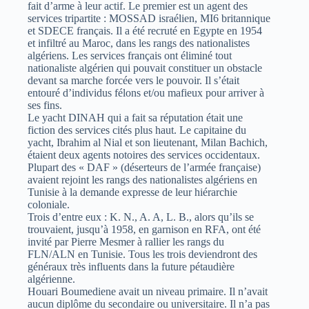
fait d’arme à leur actif. Le premier est un agent des
services tripartite : MOSSAD israélien, MI6 britannique
et SDECE français. Il a été recruté en Egypte en 1954
et infiltré au Maroc, dans les rangs des nationalistes
algériens. Les services français ont éliminé tout
nationaliste algérien qui pouvait constituer un obstacle
devant sa marche forcée vers le pouvoir. Il s’était
entouré d’individus félons et/ou mafieux pour arriver à
ses fins.
Le yacht DINAH qui a fait sa réputation était une
fiction des services cités plus haut. Le capitaine du
yacht, Ibrahim al Nial et son lieutenant, Milan Bachich,
étaient deux agents notoires des services occidentaux.
Plupart des « DAF » (déserteurs de l’armée française)
avaient rejoint les rangs des nationalistes algériens en
Tunisie à la demande expresse de leur hiérarchie
coloniale.
Trois d’entre eux : K. N., A. A, L. B., alors qu’ils se
trouvaient, jusqu’à 1958, en garnison en RFA, ont été
invité par Pierre Mesmer à rallier les rangs du
FLN/ALN en Tunisie. Tous les trois deviendront des
généraux très influents dans la future pétaudière
algérienne.
Houari Boumediene avait un niveau primaire. Il n’avait
aucun diplôme du secondaire ou universitaire. Il n’a pas