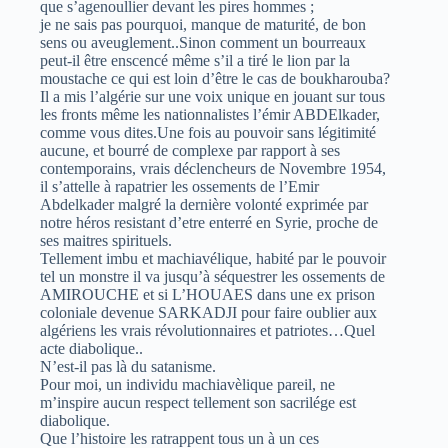
que s’agenoullier devant les pires hommes ;
je ne sais pas pourquoi, manque de maturité, de bon
sens ou aveuglement..Sinon comment un bourreaux
peut-il être enscencé même s’il a tiré le lion par la
moustache ce qui est loin d’être le cas de boukharouba?
Il a mis l’algérie sur une voix unique en jouant sur tous
les fronts même les nationnalistes l’émir ABDElkader,
comme vous dites.Une fois au pouvoir sans légitimité
aucune, et bourré de complexe par rapport à ses
contemporains, vrais déclencheurs de Novembre 1954,
il s’attelle à rapatrier les ossements de l’Emir
Abdelkader malgré la dernière volonté exprimée par
notre héros resistant d’etre enterré en Syrie, proche de
ses maitres spirituels.
Tellement imbu et machiavélique, habité par le pouvoir
tel un monstre il va jusqu’à séquestrer les ossements de
AMIROUCHE et si L’HOUAES dans une ex prison
coloniale devenue SARKADJI pour faire oublier aux
algériens les vrais révolutionnaires et patriotes…Quel
acte diabolique..
N’est-il pas là du satanisme.
Pour moi, un individu machiavèlique pareil, ne
m’inspire aucun respect tellement son sacrilége est
diabolique.
Que l’histoire les ratrappent tous un à un ces