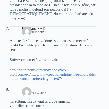
Quant a Ezzine, sache que j’aurai tant aimé avoir un
président de la trempe de Bush a la tete de l’Algérie, car
lui au moins il defend son peuple qui l’a
DEMOCRATIQUEMENT elu contre des barbares du
moyen age.
Ramdane SADI
28 MAI 2010/20H52
A toutes les bonnes volontés soucieuses de mettre à
profit l’actualité pour faire avancer l’Histoire dans son
sens:
Suivez ce lien et à vous de voir:
http://pourunehistoirecitoyenne.over-
blog.com/ext/http://www.petitionenligne.fr/petition/alger
ie-pour-une-histoire-citoyenne/47/
zofa
28 MAI 2010/20H52
mr soltani, mieux vaut tard que jamais..
vous dites entre autre :