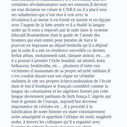
veritables révolutionnaires sont ses ennemis.Il devient
un vrai dictateur en créant le CNRA ou il a placé tous
ses subalternes qui n’ont rien à voir avec la
révolution.Lui meme il est formé en tunisie et en égypte
avec l’argent de la lutte armée et il a étudié la langue
arabe qu’il nous a imposés par la suite dans le systeme
éducatif.Boumediene était le guide de l’armée des
frontiers qui etait entrée pour prendre de force le
pouvoir en imposant au départ benbella qu’il a déposé
par la suite.Il a mis en résidence surveillée ce dernier,
ferhat abbas, mohammedi said, slimane amirat, etc…;et
il a poussé à prendre l’éxile boudiaf, ait ahmed, krim
belkacem, benkhedda, etc… plusieurs d’entre eux
victimmes d’assassinats de sa propre sécurité militaire.Il
s’est conduit durant tout son règne en véritable
stalinien.Je cite ses propres échecs:arabisation de l’école
dans le but d’éradiquer le français considéré comme la
langue du colonisateur et les algériens formés par cette
langue deviennent partisans de hizb frança.L’algerie qui
était le grenier de l’europe, aujourd’hui devenue
importatrice de céréales etc…Il a procédé à la
falsification de notre histoire en otant volontairement
notre amazighité et appellant l’afrique du nord, maghreb
arabe, à travers les colloques qu’il a organisé avec
l’argent du pétrole.Je crois que tous ses choix