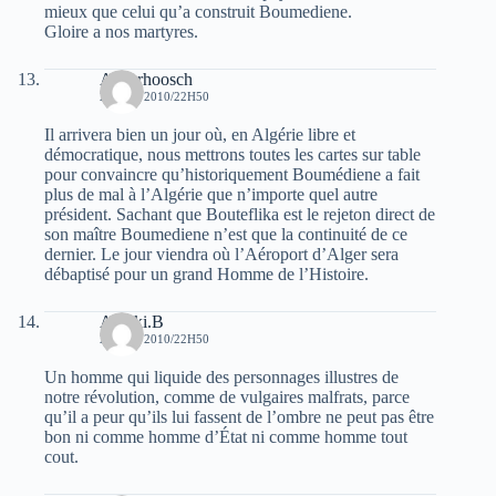
mieux que celui qu’a construit Boumediene.
Gloire a nos martyres.
Aaverhoosch
28 MAI 2010/22H50
Il arrivera bien un jour où, en Algérie libre et
démocratique, nous mettrons toutes les cartes sur table
pour convaincre qu’historiquement Boumédiene a fait
plus de mal à l’Algérie que n’importe quel autre
président. Sachant que Bouteflika est le rejeton direct de
son maître Boumediene n’est que la continuité de ce
dernier. Le jour viendra où l’Aéroport d’Alger sera
débaptisé pour un grand Homme de l’Histoire.
Arezki.B
28 MAI 2010/22H50
Un homme qui liquide des personnages illustres de
notre révolution, comme de vulgaires malfrats, parce
qu’il a peur qu’ils lui fassent de l’ombre ne peut pas être
bon ni comme homme d’État ni comme homme tout
cout.