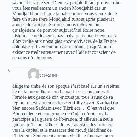
savons tous que seul Dieu est parfait. il faut prouver que
vous êtes réellement un ancien Moudjahid car un
Moudjahid ne critique jamais comme vous venez de le
faire un autre frère Moudjahid surtout après plusieurs
années de sa mort. Sommes nous mûrs en tant
qu’algériens de pouvoir aujourd’hui écrire notre
histoire. Je ne le pense pas mais pour autant devenons
alors croire aux nostalgies encore vivaces de la France
coloniale qui veulent nous faire douter jusqu’à notre
existence malheureusement avec l’aide inconscient de
certains d’entre nous.
bouby
28 MAI 2010/20H48
dirigeant arabe de son époque s’est basé sur un système
de dictature militaire en donnant les commandes de
l’armée aux gens de son entourage, tous issues de sa
région. C’est la même chose en Libye avec Kadhafi ou
bien encore Saddam avec Tikrit ect … C’est vrai que
Boumediene et son groupe de Oujda n’ont jamais
participés a la guerre de libération, d’ailleurs la seule
guerre qu’ils ont faite est leurs traversée des frontière
vers la capital et le massacre des moudjahiddines de
l’intérieur. Seulement a mon avis, il ne faut pas juger