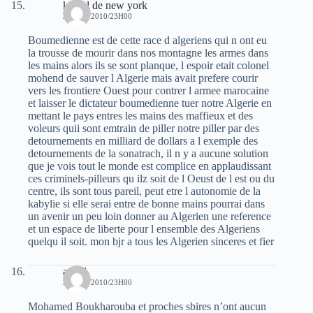
kamel de new york
28 MAI 2010/23H00
Boumedienne est de cette race d algeriens qui n ont eu
la trousse de mourir dans nos montagne les armes dans
les mains alors ils se sont planque, l espoir etait colonel
mohend de sauver l Algerie mais avait prefere courir
vers les frontiere Ouest pour contrer l armee marocaine
et laisser le dictateur boumedienne tuer notre Algerie en
mettant le pays entres les mains des maffieux et des
voleurs quii sont emtrain de piller notre piller par des
detournements en milliard de dollars a l exemple des
detournements de la sonatrach, il n y a aucune solution
que je vois tout le monde est complice en applaudissant
ces criminels-pilleurs qu ilz soit de l Oeust de l est ou du
centre, ils sont tous pareil, peut etre l autonomie de la
kabylie si elle serai entre de bonne mains pourrai dans
un avenir un peu loin donner au Algerien une reference
et un espace de liberte pour l ensemble des Algeriens
quelqu il soit. mon bjr a tous les Algerien sinceres et fier
a.ned
28 MAI 2010/23H00
Mohamed Boukharouba et proches sbires n’ont aucun