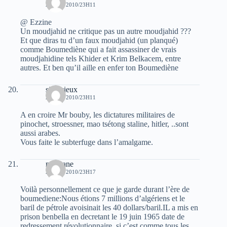
28 MAI 2010/23H11
@ Ezzine
Un moudjahid ne critique pas un autre moudjahid ???
Et que diras tu d’un faux moudjahid (un planqué)
comme Boumediène qui a fait assassiner de vrais
moudjahidine tels Khider et Krim Belkacem, entre
autres. Et ben qu’il aille en enfer ton Boumediène
silencieux
28 MAI 2010/23H11
A en croire Mr bouby, les dictatures militaires de
pinochet, stroessner, mao tsétong staline, hitler, ..sont
aussi arabes.
Vous faite le subterfuge dans l’amalgame.
mokrane
28 MAI 2010/23H17
Voilà personnellement ce que je garde durant l’ère de
boumediene:Nous étions 7 millions d’algériens et le
baril de pétrole avoisinait les 40 dollars/baril.IL a mis en
prison benbella en decretant le 19 juin 1965 date de
redressement révolutionnaire, si c’est comme tous les