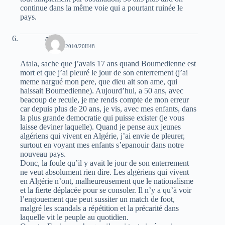
continue dans la même voie qui a pourtant ruinée le
pays.
abed
28 MAI 2010/20H48
Atala, sache que j’avais 17 ans quand Boumedienne est
mort et que j’ai pleuré le jour de son enterrement (j’ai
meme nargué mon pere, que dieu ait son ame, qui
haissait Boumedienne). Aujourd’hui, a 50 ans, avec
beacoup de recule, je me rends compte de mon erreur
car depuis plus de 20 ans, je vis, avec mes enfants, dans
la plus grande democratie qui puisse exister (je vous
laisse deviner laquelle). Quand je pense aux jeunes
algériens qui vivent en Algérie, j’ai envie de pleurer,
surtout en voyant mes enfants s’epanouir dans notre
nouveau pays.
Donc, la foule qu’il y avait le jour de son enterrement
ne veut absolument rien dire. Les algériens qui vivent
en Algérie n’ont, malheureusement que le nationalisme
et la fierte déplacée pour se consoler. Il n’y a qu’à voir
l’engouement que peut sussiter un match de foot,
malgré les scandals a répétition et la précarité dans
laquelle vit le peuple au quotidien.