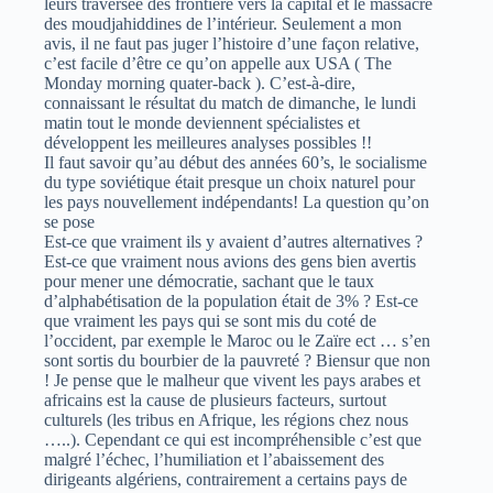
leurs traversée des frontière vers la capital et le massacre
des moudjahiddines de l’intérieur. Seulement a mon
avis, il ne faut pas juger l’histoire d’une façon relative,
c’est facile d’être ce qu’on appelle aux USA ( The
Monday morning quater-back ). C’est-à-dire,
connaissant le résultat du match de dimanche, le lundi
matin tout le monde deviennent spécialistes et
développent les meilleures analyses possibles !!
Il faut savoir qu’au début des années 60’s, le socialisme
du type soviétique était presque un choix naturel pour
les pays nouvellement indépendants! La question qu’on
se pose
Est-ce que vraiment ils y avaient d’autres alternatives ?
Est-ce que vraiment nous avions des gens bien avertis
pour mener une démocratie, sachant que le taux
d’alphabétisation de la population était de 3% ? Est-ce
que vraiment les pays qui se sont mis du coté de
l’occident, par exemple le Maroc ou le Zaïre ect … s’en
sont sortis du bourbier de la pauvreté ? Biensur que non
! Je pense que le malheur que vivent les pays arabes et
africains est la cause de plusieurs facteurs, surtout
culturels (les tribus en Afrique, les régions chez nous
…..). Cependant ce qui est incompréhensible c’est que
malgré l’échec, l’humiliation et l’abaissement des
dirigeants algériens, contrairement a certains pays de