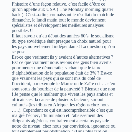
l’histoire d’une façon relative, c’est facile d’être ce
qu’on appelle aux USA ( The Monday morning quater-
back ). C’est-à-dire, connaissant le résultat du match de
dimanche, le lundi matin tout le monde deviennent
spécialistes et développent les meilleures analyses
possibles !!
Il faut savoir qu’au début des années 60’s, le socialisme
du type soviétique était presque un choix naturel pour
les pays nouvellement indépendants! La question qu’on
se pose
Est-ce que vraiment ils y avaient d’autres alternatives ?
Est-ce que vraiment nous avions des gens bien avertis
pour mener une démocratie, sachant que le taux
d’alphabétisation de la population était de 3% ? Est-ce
que vraiment les pays qui se sont mis du coté de
l’occident, par exemple le Maroc ou le Zaïre ect … s’en
sont sortis du bourbier de la pauvreté ? Biensur que non
! Je pense que le malheur que vivent les pays arabes et
africains est la cause de plusieurs facteurs, surtout
culturels (les tribus en Afrique, les régions chez nous
…..). Cependant ce qui est incompréhensible c’est que
malgré l’échec, l’humiliation et l’abaissement des
dirigeants algériens, contrairement a certains pays de
notre de niveau, chez nous par conviction, ignorance ou
tout simplement par obstination, 50 ans plus tard on