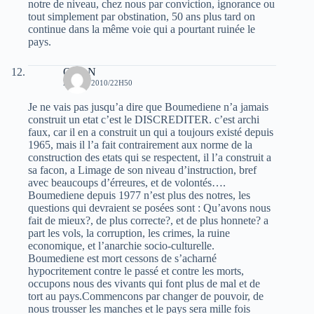
notre de niveau, chez nous par conviction, ignorance ou
tout simplement par obstination, 50 ans plus tard on
continue dans la même voie qui a pourtant ruinée le
pays.
ORAN
28 MAI 2010/22H50
Je ne vais pas jusqu’a dire que Boumediene n’a jamais
construit un etat c’est le DISCREDITER. c’est archi
faux, car il en a construit un qui a toujours existé depuis
1965, mais il l’a fait contrairement aux norme de la
construction des etats qui se respectent, il l’a construit a
sa facon, a Limage de son niveau d’instruction, bref
avec beaucoups d’érreures, et de volontés….
Boumediene depuis 1977 n’est plus des notres, les
questions qui devraient se posées sont : Qu’avons nous
fait de mieux?, de plus correcte?, et de plus honnete? a
part les vols, la corruption, les crimes, la ruine
economique, et l’anarchie socio-culturelle.
Boumediene est mort cessons de s’acharné
hypocritement contre le passé et contre les morts,
occupons nous des vivants qui font plus de mal et de
tort au pays.Commencons par changer de pouvoir, de
nous trousser les manches et le pays sera mille fois