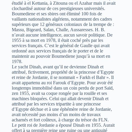
étudié à el Kettania, à Zitouna ou el Azahar mais il avait
clochardisé autour de ces prestigieuses universités.
Boumediene et ses sbires ont éliminé 100 fois de
vaillants nationalistes algériens, notamment des cadres
supérieurs que 12 généraux coloniaux de la trempe de :
Massu, Bigeard, Salan, Challe, Aussaresses. H. B.
n’avait aucune intelligence, aucun savoir politique. De
1955 à sa mort en 1978, il était coché près par les
services français. C’est le général de Gaulle qui avait
ordonné aux services français de le porter et de le
maintenir au pouvoir Boumediene jusqu’à sa mort en
1978.
Le yacht Dinah, avant qu’il ne devienne Dinah et
attribué, fictivement, propriété de la princesse d’Egypte
et reine de Jordanie, il se nommait « Farkh el Bahr ». Il
avait appartenu au roi Farouk d’Egypte. Pour avoir été
longtemps immobilisé dans un coin perdu de port Saïd,
zen 1955, avait sa coque rongée par la rouille et ses
machines bloquées. Celui qui allait devenir Dinah et
attribué par les services tripartite à une princesse
d’Egypte déchue et à une éphémère reine de Jordanie,
avait nécessité pas moins d’un moins de travaux
acharnés et fort coûteux, à charge du trésor du FLN.
Le petit roi de Jordanie a épousé Dinah en 1955. Aurait
offert à sa première reine une ruine ou une antiquité