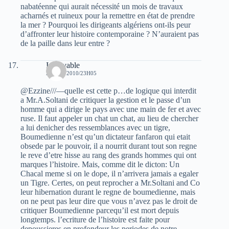
nabatéenne qui aurait nécessité un mois de travaux
acharnés et ruineux pour la remettre en état de prendre
la mer ? Pourquoi les dirigeants algériens ont-ils peur
d’affronter leur histoire contemporaine ? N’auraient pas
de la paille dans leur entre ?
Increvable
28 MAI 2010/23H05
@Ezzine///—quelle est cette p…de logique qui interdit
a Mr.A.Soltani de critiquer la gestion et le passe d’un
homme qui a dirige le pays avec une main de fer et avec
ruse. Il faut appeler un chat un chat, au lieu de chercher
a lui denicher des ressemblances avec un tigre,
Boumedienne n’est qu’un dictateur fanfaron qui etait
obsede par le pouvoir, il a nourrit durant tout son regne
le reve d’etre hisse au rang des grands hommes qui ont
marques l’histoire. Mais, comme dit le dicton: Un
Chacal meme si on le dope, il n’arrivera jamais a egaler
un Tigre. Certes, on peut reprocher a Mr.Soltani and Co
leur hibernation durant le regne de boumedienne, mais
on ne peut pas leur dire que vous n’avez pas le droit de
critiquer Boumedienne parcequ’il est mort depuis
longtemps. l’ecriture de l’histoire est faite pour
depoussieres en profondeur les periodes de notre