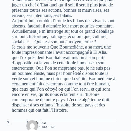
juger un chef d’Etat quel qu’il soit il serait plus juste de
présenter toutes ses actions, bonnes et mauvaises, ses
erreurs, ses intentions, ses bilans.
Aujourd’hui, comble d’ironie les bilans des vivants sont
absents, faudrait il attendre leur mort pour les connaître.
Actuellement je m’interroge sur tout ce grand déballage
sur tout : historique, politique, économique, culturel,
social etc… Quel est son but à moyen terme ?
Je crois me souvenir Que Boumediène, à sa mort, une
foule impressionnante l’avait accompagné à El Alia..
que l’ex président Boudiaf avait mis fin à son parti
d’opposition à la vue de cette foule immense à son
enterrement. Que l’on se méprenne pas, je ne suis pas
un boumediéniste, mais par honnêteté disons toute la
vérité sur cet homme et rien que la vérité. Boumèdiène à
certainement fait des erreurs comme tout être humain,
que ceux qui l’on côtoyé ou qui l’on servi, et qui sont
encore en vie, qu’ils nous éclairent sur l’histoire
contemporaine de notre pays. L’école algérienne doit
dispenser à ses enfants l’histoire de son pays et des
hommes qui ont fait l’Histoire.
Massinissa
28 MAI 2010/13H28