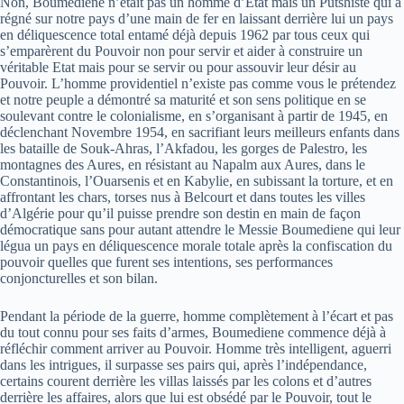
Non, Boumediene n’était pas un homme d’Etat mais un Putshiste qui a
régné sur notre pays d’une main de fer en laissant derrière lui un pays
en déliquescence total entamé déjà depuis 1962 par tous ceux qui
s’emparèrent du Pouvoir non pour servir et aider à construire un
véritable Etat mais pour se servir ou pour assouvir leur désir au
Pouvoir. L’homme providentiel n’existe pas comme vous le prétendez
et notre peuple a démontré sa maturité et son sens politique en se
soulevant contre le colonialisme, en s’organisant à partir de 1945, en
déclenchant Novembre 1954, en sacrifiant leurs meilleurs enfants dans
les bataille de Souk-Ahras, l’Akfadou, les gorges de Palestro, les
montagnes des Aures, en résistant au Napalm aux Aures, dans le
Constantinois, l’Ouarsenis et en Kabylie, en subissant la torture, et en
affrontant les chars, torses nus à Belcourt et dans toutes les villes
d’Algérie pour qu’il puisse prendre son destin en main de façon
démocratique sans pour autant attendre le Messie Boumediene qui leur
légua un pays en déliquescence morale totale après la confiscation du
pouvoir quelles que furent ses intentions, ses performances
conjoncturelles et son bilan.
Pendant la période de la guerre, homme complètement à l’écart et pas
du tout connu pour ses faits d’armes, Boumediene commence déjà à
réfléchir comment arriver au Pouvoir. Homme très intelligent, aguerri
dans les intrigues, il surpasse ses pairs qui, après l’indépendance,
certains courent derrière les villas laissés par les colons et d’autres
derrière les affaires, alors que lui est obsédé par le Pouvoir, tout le