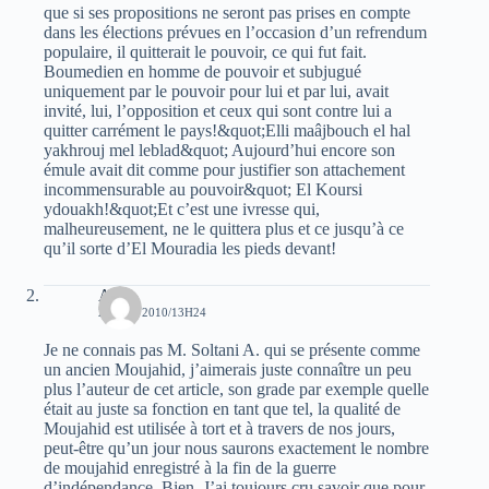
que si ses propositions ne seront pas prises en compte
dans les élections prévues en l’occasion d’un refrendum
populaire, il quitterait le pouvoir, ce qui fut fait.
Boumedien en homme de pouvoir et subjugué
uniquement par le pouvoir pour lui et par lui, avait
invité, lui, l’opposition et ceux qui sont contre lui a
quitter carrément le pays!&quot;Elli maâjbouch el hal
yakhrouj mel leblad&quot; Aujourd’hui encore son
émule avait dit comme pour justifier son attachement
incommensurable au pouvoir&quot; El Koursi
ydouakh!&quot;Et c’est une ivresse qui,
malheureusement, ne le quittera plus et ce jusqu’à ce
qu’il sorte d’El Mouradia les pieds devant!
Atala
28 MAI 2010/13H24
Je ne connais pas M. Soltani A. qui se présente comme
un ancien Moujahid, j’aimerais juste connaître un peu
plus l’auteur de cet article, son grade par exemple quelle
était au juste sa fonction en tant que tel, la qualité de
Moujahid est utilisée à tort et à travers de nos jours,
peut-être qu’un jour nous saurons exactement le nombre
de moujahid enregistré à la fin de la guerre
d’indépendance. Bien. J’ai toujours cru savoir que pour