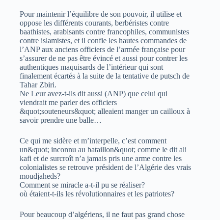
Pour maintenir l’équilibre de son pouvoir, il utilise et
oppose les différents courants, berbéristes contre
baathistes, arabisants contre francophiles, communistes
contre islamistes, et il confie les hautes commandes de
l’ANP aux anciens officiers de l’armée française pour
s’assurer de ne pas être évincé et aussi pour contrer les
authentiques maquisards de l’intérieur qui sont
finalement écartés à la suite de la tentative de putsch de
Tahar Zbiri.
Ne Leur avez-t-ils dit aussi (ANP) que celui qui
viendrait me parler des officiers
&quot;souteneurs&quot; alleaient manger un cailloux à
savoir prendre une balle…
Ce qui me sidère et m’interpelle, c’est comment
un&quot; inconnu au bataillon&quot; comme le dit ali
kafi et de surcroît n’a jamais pris une arme contre les
colonialistes se retrouve président de l’Algérie des vrais
moudjaheds?
Comment se miracle a-t-il pu se réaliser?
où étaient-t-ils les révolutionnaires et les patriotes?
Pour beaucoup d’algériens, il ne faut pas grand chose