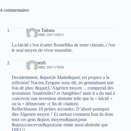
4 commentaires
Lounes Tafrara
12 OCTOBRE 2007/18H15
La laïcité c?est écarter Bouteflika de notre chemin, c?est
le seul moyen de vivre ensemble.
ali elmenfi
25 OCTOBRE 2007/17H58
Decidemment, &quot;le Matin&quot; est propice a la
reflexion! Nacera Zergane nous dit, en generalisant une
fois de plus: &quot;L’Algérien moyen …comprend des
inventions ?matérielles? et ?tangibles? mais il a du mal à
concevoir une invention abstraite telle que la « laïcité »
ou la « démocratie »( fin de citation)
Reflechissons 10 petites secondes. D’abord pourquoi
dire Algerien moyen ? Et surtout comment font ils donc
tous ces gens &quot; moyens&quot;pour
&quot;concevoir&quot;une entite aussi abstraite que
DIEU?