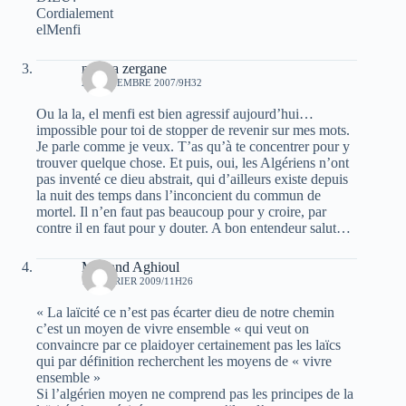
Cordialement
elMenfi
nacera zergane
26 NOVEMBRE 2007/9H32
Ou la la, el menfi est bien agressif aujourd’hui…
impossible pour toi de stopper de revenir sur mes mots.
Je parle comme je veux. T’as qu’à te concentrer pour y
trouver quelque chose. Et puis, oui, les Algériens n’ont
pas inventé ce dieu abstrait, qui d’ailleurs existe depuis
la nuit des temps dans l’inconcient du commun de
mortel. Il n’en faut pas beaucoup pour y croire, par
contre il en faut pour y douter. A bon entendeur salut…
Mohand Aghioul
10 FÉVRIER 2009/11H26
« La laïcité ce n’est pas écarter dieu de notre chemin
c’est un moyen de vivre ensemble « qui veut on
convaincre par ce plaidoyer certainement pas les laïcs
qui par définition recherchent les moyens de « vivre
ensemble »
Si l’algérien moyen ne comprend pas les principes de la