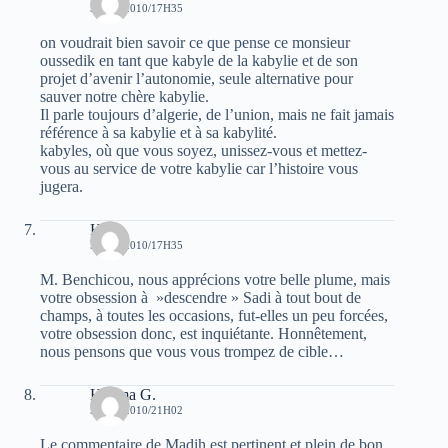
5 MAI 2010/17H35
on voudrait bien savoir ce que pense ce monsieur
oussedik en tant que kabyle de la kabylie et de son
projet d’avenir l’autonomie, seule alternative pour
sauver notre chère kabylie.
Il parle toujours d’algerie, de l’union, mais ne fait jamais
référence à sa kabylie et à sa kabylité.
kabyles, où que vous soyez, unissez-vous et mettez-
vous au service de votre kabylie car l’histoire vous
jugera.
Hsen
5 MAI 2010/17H35
M. Benchicou, nous apprécions votre belle plume, mais
votre obsession à »descendre » Sadi à tout bout de
champs, à toutes les occasions, fut-elles un peu forcées,
votre obsession donc, est inquiétante. Honnêtement,
nous pensons que vous vous trompez de cible…
Halima G.
5 MAI 2010/21H02
Le commentaire de Madih est pertinent et plein de bon