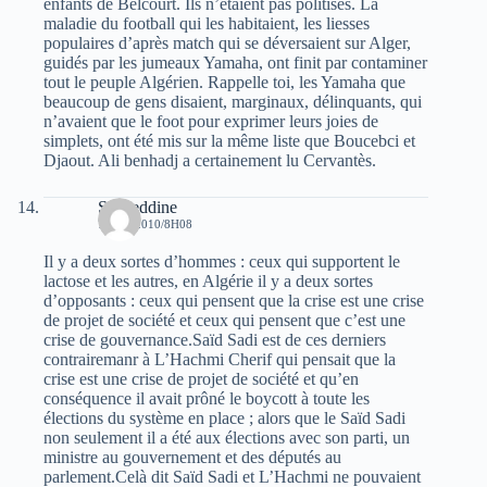
enfants de Belcourt. Ils n’étaient pas politisés. La
maladie du football qui les habitaient, les liesses
populaires d’après match qui se déversaient sur Alger,
guidés par les jumeaux Yamaha, ont finit par contaminer
tout le peuple Algérien. Rappelle toi, les Yamaha que
beaucoup de gens disaient, marginaux, délinquants, qui
n’avaient que le foot pour exprimer leurs joies de
simplets, ont été mis sur la même liste que Boucebci et
Djaout. Ali benhadj a certainement lu Cervantès.
Saâdeddine
7 MAI 2010/8H08
Il y a deux sortes d’hommes : ceux qui supportent le
lactose et les autres, en Algérie il y a deux sortes
d’opposants : ceux qui pensent que la crise est une crise
de projet de société et ceux qui pensent que c’est une
crise de gouvernance.Saïd Sadi est de ces derniers
contrairemanr à L’Hachmi Cherif qui pensait que la
crise est une crise de projet de société et qu’en
conséquence il avait prôné le boycott à toute les
élections du système en place ; alors que le Saïd Sadi
non seulement il a été aux élections avec son parti, un
ministre au gouvernement et des députés au
parlement.Celà dit Saïd Sadi et L’Hachmi ne pouvaient