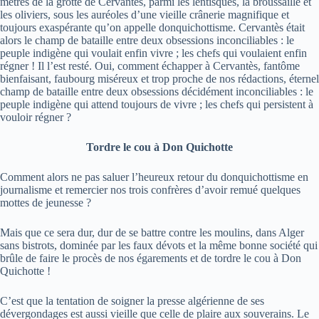
mètres de la grotte de Cervantès, parmi les lentisques, la broussaille et
les oliviers, sous les auréoles d’une vieille crânerie magnifique et
toujours exaspérante qu’on appelle donquichottisme. Cervantès était
alors le champ de bataille entre deux obsessions inconciliables : le
peuple indigène qui voulait enfin vivre ; les chefs qui voulaient enfin
régner ! Il l’est resté. Oui, comment échapper à Cervantès, fantôme
bienfaisant, faubourg miséreux et trop proche de nos rédactions, éternel
champ de bataille entre deux obsessions décidément inconciliables : le
peuple indigène qui attend toujours de vivre ; les chefs qui persistent à
vouloir régner ?
Tordre le cou à Don Quichotte
Comment alors ne pas saluer l’heureux retour du donquichottisme en
journalisme et remercier nos trois confrères d’avoir remué quelques
mottes de jeunesse ?
Mais que ce sera dur, dur de se battre contre les moulins, dans Alger
sans bistrots, dominée par les faux dévots et la même bonne société qui
brûle de faire le procès de nos égarements et de tordre le cou à Don
Quichotte !
C’est que la tentation de soigner la presse algérienne de ses
dévergondages est aussi vieille que celle de plaire aux souverains. Le