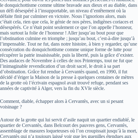
le donquichottisme comme ultime bravade aux dieux et au diable, dans
un défi désespéré à l’insupportable, un niveau d’entêtement où la
défaite finit par culminer en victoire. Nous l’ignorions alors, mais
c’était cela, rien que cela, le génie de nos pères, indigènes coriaces et
désespérés. Ce n’était point seulement ce que l’on appelle l’honneur,
mais surtout la folie de l’honneur ! Aller jusqu’au bout pour que
l’obstination culmine en triomphe ; jusqu’au bout, c’est-à-dire jusqu’à
l’impensable. Tout ne fut, dans notre histoire, à bien y regarder, qu’une
consécration du donquichottisme comme unique forme de lutte pour
récupérer la patrie insaisissable, puis la liberté, puis la grâce d’exister.
Des audaces de Novembre à celles de nos Printemps, tout ne fut que
l’inimaginable revendication d’un droit sacré, le droit à sa part
d’obstination. Grâce fut rendue à Cervantès quand, en 1990, il fut
décidé d’ériger la Maison de la presse à quelques centaines de mètres
de la grotte où l’écrivain espagnol avait trouvé refuge, pendant ses
années de captivité à Alger, vers la fin du XVIe siècle.
Comment, diable, échapper alors à Cervantès, avec un si pesant
voisinage ?
Autour de la grotte qui lui servit d’asile naquit un quartier endiablé, le
quartier de Cervantès, dans Belcourt des pauvres gens, Cervantès,
assemblage de masures loqueteuses où l’on croupissait jusqu’à la mort,
Cervantès qui n’a toujours laissé voir que les guenilles étendues aux