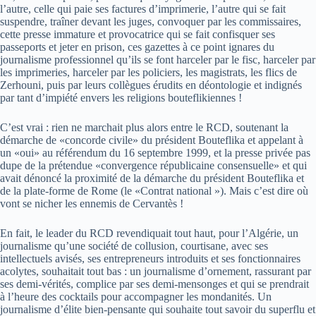
l’autre, celle qui paie ses factures d’imprimerie, l’autre qui se fait
suspendre, traîner devant les juges, convoquer par les commissaires,
cette presse immature et provocatrice qui se fait confisquer ses
passeports et jeter en prison, ces gazettes à ce point ignares du
journalisme professionnel qu’ils se font harceler par le fisc, harceler par
les imprimeries, harceler par les policiers, les magistrats, les flics de
Zerhouni, puis par leurs collègues érudits en déontologie et indignés
par tant d’impiété envers les religions bouteflikiennes !
C’est vrai : rien ne marchait plus alors entre le RCD, soutenant la
démarche de «concorde civile» du président Bouteflika et appelant à
un «oui» au référendum du 16 septembre 1999, et la presse privée pas
dupe de la prétendue «convergence républicaine consensuelle» et qui
avait dénoncé la proximité de la démarche du président Bouteflika et
de la plate-forme de Rome (le «Contrat national »). Mais c’est dire où
vont se nicher les ennemis de Cervantès !
En fait, le leader du RCD revendiquait tout haut, pour l’Algérie, un
journalisme qu’une société de collusion, courtisane, avec ses
intellectuels avisés, ses entrepreneurs introduits et ses fonctionnaires
acolytes, souhaitait tout bas : un journalisme d’ornement, rassurant par
ses demi-vérités, complice par ses demi-mensonges et qui se prendrait
à l’heure des cocktails pour accompagner les mondanités. Un
journalisme d’élite bien-pensante qui souhaite tout savoir du superflu et