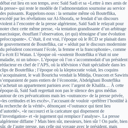
débat eut lieu en son temps, avec Saïd Sadi et sa «Lettre à mes amis de
la presse» qui reste le modèle de l’admonestation sournoise au service
des puissants. Rappelons-nous : la semaine même où Bouteflika,
excédé par les révélations sur Al-Shorafa, se fendait d’un discours
violent à l’encontre de la presse algérienne, Saïd Sadi le relayait pour
noter chez cette même presse, «la tentation grandissante d’un arbitrage
narcissique, étouffant l’observation, (et qui) témoigne d’une évolution
préoccupante». C’était, il est vrai, l’époque où le RCD se plaisait dans
le gouvernement de Bouteflika, car « séduit par le discours moderniste
du président concernant l’école, la femme et la francophonie», comme
l’a écrit El Watan. L’époque où «soutenir Bouteflika n’était ni une
maladie, ni un tabou». L’époque où l’on s’accommodait d’un président
rédacteur en chef de l’APS, où la télévision s’était spécialisée dans les
clips de Bouteflika ; l’époque où la kleptocratie volait, les coquins
s’acoquinaient, le wali Bouricha vendait la Mitidja, Orascom et Sawiris
s’emparaient de pans entiers de l’économie, Abdelghani Bouteflika
s’achetait un appartement parisien avec l’argent de Khalifa… À cette
époque-là, Saïd Sadi regrettait non pas le silence des gros médias
autour de ces prévarications mais les «outrances» de la presse privée,
«les certitudes et les excès», l’accusant de vouloir «préférer l’hostilité à
la recherche de la vérité», dénonçant «l’outrance qui tient lieu
d’autorité», «le raccourci et la caricature qui dispensent de
l’investigation» et «le jugement qui remplace l’analyse». La presse
algérienne diffame ? Mais bien sûr, messieurs, bien sûr ! On parle, bien
sûr, de l’autre presse, pas celle qui voyage avec le président, mais