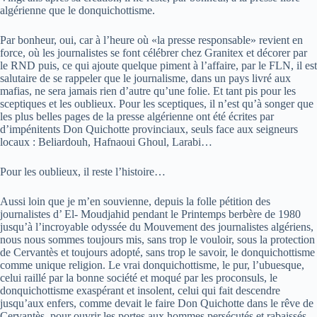
algérienne que le donquichottisme.
Par bonheur, oui, car à l’heure où «la presse responsable» revient en
force, où les journalistes se font célébrer chez Granitex et décorer par
le RND puis, ce qui ajoute quelque piment à l’affaire, par le FLN, il est
salutaire de se rappeler que le journalisme, dans un pays livré aux
mafias, ne sera jamais rien d’autre qu’une folie. Et tant pis pour les
sceptiques et les oublieux. Pour les sceptiques, il n’est qu’à songer que
les plus belles pages de la presse algérienne ont été écrites par
d’impénitents Don Quichotte provinciaux, seuls face aux seigneurs
locaux : Beliardouh, Hafnaoui Ghoul, Larabi…
Pour les oublieux, il reste l’histoire…
Aussi loin que je m’en souvienne, depuis la folle pétition des
journalistes d’ El- Moudjahid pendant le Printemps berbère de 1980
jusqu’à l’incroyable odyssée du Mouvement des journalistes algériens,
nous nous sommes toujours mis, sans trop le vouloir, sous la protection
de Cervantès et toujours adopté, sans trop le savoir, le donquichottisme
comme unique religion. Le vrai donquichottisme, le pur, l’ubuesque,
celui raillé par la bonne société et moqué par les proconsuls, le
donquichottisme exaspérant et insolent, celui qui fait descendre
jusqu’aux enfers, comme devait le faire Don Quichotte dans le rêve de
Cervantès, pour ouvrir les portes aux hommes persécutés et rabaissés,