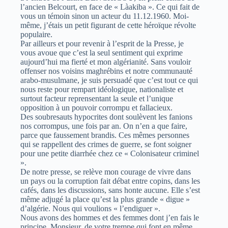
l’ancien Belcourt, en face de « Làakiba ». Ce qui fait de
vous un témoin sinon un acteur du 11.12.1960. Moi-
même, j’étais un petit figurant de cette héroïque révolte
populaire.
Par ailleurs et pour revenir à l’esprit de la Presse, je
vous avoue que c’est la seul sentiment qui exprime
aujourd’hui ma fierté et mon algérianité. Sans vouloir
offenser nos voisins maghrébins et notre communauté
arabo-musulmane, je suis persuadé que c’est tout ce qui
nous reste pour rempart idéologique, nationaliste et
surtout facteur reprensentant la seule et l’unique
opposition à un pouvoir corrompu et fallacieux.
Des soubresauts hypocrites dont soulèvent les fanions
nos corrompus, une fois par an. On n’en a que faire,
parce que faussement brandis. Ces mêmes personnes
qui se rappellent des crimes de guerre, se font soigner
pour une petite diarrhée chez ce « Colonisateur criminel
».
De notre presse, se relève mon courage de vivre dans
un pays ou la corruption fait débat entre copins, dans les
cafés, dans les discussions, sans honte aucune. Elle s’est
même adjugé la place qu’est la plus grande « digue »
d’algérie. Nous qui voulions « l’endiguer ».
Nous avons des hommes et des femmes dont j’en fais le
principe, Monsieur, de votre trempe qui font en même