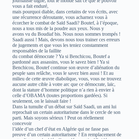
journaliste digne, tout le monde sait ce que le pouvoir
vous a fait enduré,
mais pourquoi diable, dans certains de vos écrits, avec
une récurrence déroutante, vous acharnez vous à
écorcher le combat de Saïd Saadi? Boutef, à l’époque,
nous a tous mis de la poudre aux yeux. Nous y
avons vu du Boudiaf bis. Nous nous sommes trompés !
Saadi aussi ! Mais, devons nous tous trainer ces erreurs
de jugements et que vous les teniez constamment
responsables de la faillite
du combat démocrate ? Ya si Benchicou, Boutef a
pardonné aux assassins, vous le savez bien ! Ya si
Benchicou, Boutef continue son œuvre d’aliénation du
peuple sans relâche, vous le savez bien aussi ! Et au
milieu de cette œuvre diabolique, vous, vous ne trouvez
aucune autre cible à votre arc que ce démocrate, laïc,
dont la stature d’homme politique n’a rien à envier à
celle d’OBAMA (toutes proportions gardées). Si
seulement, on le laissait faire !
Dans la tumulte d’un débat sur Saïd Saadi, un ami lui
reprochait un certain autoritarisme dans le cercle de son
parti. Mais soyons sérieux ! Peut on réellement
concevoir
l’idée d’un chef d’état en Algérie qui ne fasse pas
preuve d’un certain autoritarisme ? En remplacement de