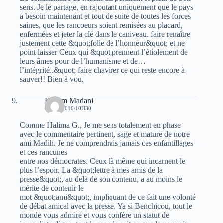
sens. Je le partage, en rajoutant uniquement que le pays
a besoin maintenant et tout de suite de toutes les forces
saines, que les rancoeurs soient remisées au placard,
enfermées et jeter la clé dans le caniveau. faire renaître
justement cette &quot;folie de l’honneur&quot; et ne
point laisser Ceux qui &quot;prennent l’étiolement de
leurs âmes pour de l’humanisme et de…
l’intégrité..&quot; faire chavirer ce qui reste encore à
sauver!! Bien à vou.
Kacem Madani
6 MAI 2010/10H30
Comme Halima G., Je me sens totalement en phase
avec le commentaire pertinent, sage et mature de notre
ami Madih. Je ne comprendrais jamais ces enfantillages
et ces rancunes
entre nos démocrates. Ceux là même qui incarnent le
plus l’espoir. La &quot;lettre à mes amis de la
presse&quot;, au delà de son contenu, a au moins le
mérite de contenir le
mot &quot;ami&quot;, impliquant de ce fait une volonté
de débat amical avec la presse. Ya si Benchicou, tout le
monde vous admire et vous confère un statut de