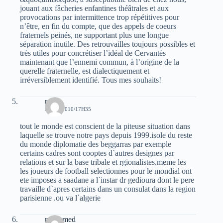
jouant aux fâcheries enfantines théâtrales et aux
provocations par intermittence trop répétitives pour
n’être, en fin du compte, que des appels de coeurs
fraternels peinés, ne supportant plus une longue
séparation inutile. Des retrouvailles toujours possibles et
très utiles pour concrétiser l’idéal de Cervantès
maintenant que l’ennemi commun, à l’origine de la
querelle fraternelle, est dialectiquement et
irréversiblement identifié. Tous mes souhaits!
rami
5 MAI 2010/17H35
tout le monde est conscient de la piteuse situation dans
laquelle se trouve notre pays depuis 1999.isole du reste
du monde diplomatie des beggarras par exemple
certains cadres sont cooptes d`autres designes par
relations et sur la base tribale et rgionalistes.meme les
les joueurs de football selectionnes pour le mondial ont
ete imposes a saadane a l`instar dr gedioura dont le pere
travaille d`apres certains dans un consulat dans la region
parisienne .ou va l`algerie
mohamed