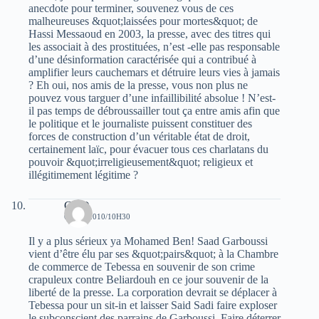
anecdote pour terminer, souvenez vous de ces
malheureuses &quot;laissées pour mortes&quot; de
Hassi Messaoud en 2003, la presse, avec des titres qui
les associait à des prostituées, n’est -elle pas responsable
d’une désinformation caractérisée qui a contribué à
amplifier leurs cauchemars et détruire leurs vies à jamais
? Eh oui, nos amis de la presse, vous non plus ne
pouvez vous targuer d’une infaillibilité absolue ! N’est-
il pas temps de débroussailler tout ça entre amis afin que
le politique et le journaliste puissent constituer des
forces de construction d’un véritable état de droit,
certainement laïc, pour évacuer tous ces charlatans du
pouvoir &quot;irreligieusement&quot; religieux et
illégitimement légitime ?
GKD
6 MAI 2010/10H30
Il y a plus sérieux ya Mohamed Ben! Saad Garboussi
vient d’être élu par ses &quot;pairs&quot; à la Chambre
de commerce de Tebessa en souvenir de son crime
crapuleux contre Beliardouh en ce jour souvenir de la
liberté de la presse. La corporation devrait se déplacer à
Tebessa pour un sit-in et laisser Said Sadi faire exploser
le subconscient des parrains de Garboussi. Faire déterrer