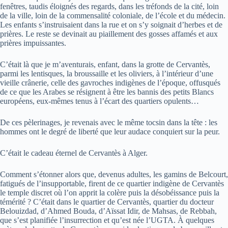
fenêtres, taudis éloignés des regards, dans les tréfonds de la cité, loin
de la ville, loin de la commensalité coloniale, de l’école et du médecin.
Les enfants s’instruisaient dans la rue et on s’y soignait d’herbes et de
prières. Le reste se devinait au piaillement des gosses affamés et aux
prières impuissantes.
C’était là que je m’aventurais, enfant, dans la grotte de Cervantès,
parmi les lentisques, la broussaille et les oliviers, à l’intérieur d’une
vieille crânerie, celle des gavroches indigènes de l’époque, offusqués
de ce que les Arabes se résignent à être les bannis des petits Blancs
européens, eux-mêmes tenus à l’écart des quartiers opulents…
De ces pèlerinages, je revenais avec le même tocsin dans la tête : les
hommes ont le degré de liberté que leur audace conquiert sur la peur.
C’était le cadeau éternel de Cervantès à Alger.
Comment s’étonner alors que, devenus adultes, les gamins de Belcourt,
fatigués de l’insupportable, firent de ce quartier indigène de Cervantès
le temple discret où l’on apprit la colère puis la désobéissance puis la
témérité ? C’était dans le quartier de Cervantès, quartier du docteur
Belouizdad, d’Ahmed Bouda, d’Aïssat Idir, de Mahsas, de Rebbah,
que s’est planifiée l’insurrection et qu’est née l’UGTA. À quelques