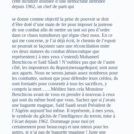
cette dictature doublée d’une démocratie débridée
depuis 1962, un chef de parti qui
se donne comme objectif la prise de pouvoir se doit
d’être doté d’une main de fer pour imposer la justesse
de son combat afin de mettre un tant soi peu d’ordre
dans ce chaos tumultueux qui règne chez nous. En ce
qui me concerne, je l’ai déjà écrit, le chemin de l’espoir
ne pourrait se façonner sans une réconciliation entre
ces deux statures du combat démocratique que
représentent ( à mes yeux s’entend) Mohamed
Benchicou et Saïd Sâadi ! N’oubliez pas que de l’autre
côté, les imposteurs du &quot;message&quot; sont aussi
aux aguets. Nous ne serons jamais assez nombreux pour
les combattre, surtout que pour défendre leurs crédos, ils
sont formatés pour consentir à tous les sacrifices, y
compris la mort……Méditez bien cela Monsieur
Benchicou avant de vous en prendre à nouveau à ceux
qui sont du même bord que vous. Sachez que si j’avais
une baguette magique, Saïd Saadi serait Président de
l’Algérie aujourd’hui même. Il représente, à mes yeux,
le symbole du gâchis de l’intelligence du terroir, mise à
l’écart depuis 1962. Dommage pour moi (et
certainement pour beaucoup) et tant mieux pour les
autres, je n’ai pas de baguette magique ! Juste une