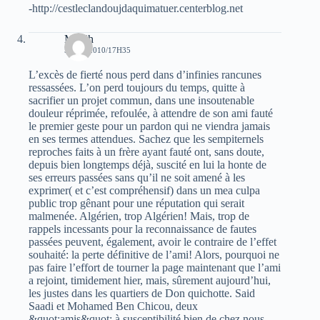
-http://cestleclandoujdaquimatuer.centerblog.net
Madih
5 MAI 2010/17H35
L’excès de fierté nous perd dans d’infinies rancunes
ressassées. L’on perd toujours du temps, quitte à
sacrifier un projet commun, dans une insoutenable
douleur réprimée, refoulée, à attendre de son ami fauté
le premier geste pour un pardon qui ne viendra jamais
en ses termes attendues. Sachez que les sempiternels
reproches faits à un frère ayant fauté ont, sans doute,
depuis bien longtemps déjà, suscité en lui la honte de
ses erreurs passées sans qu’il ne soit amené à les
exprimer( et c’est compréhensif) dans un mea culpa
public trop gênant pour une réputation qui serait
malmenée. Algérien, trop Algérien! Mais, trop de
rappels incessants pour la reconnaissance de fautes
passées peuvent, également, avoir le contraire de l’effet
souhaité: la perte définitive de l’ami! Alors, pourquoi ne
pas faire l’effort de tourner la page maintenant que l’ami
a rejoint, timidement hier, mais, sûrement aujourd’hui,
les justes dans les quartiers de Don quichotte. Said
Saadi et Mohamed Ben Chicou, deux
&quot;amis&quot; à susceptibilité bien de chez nous,