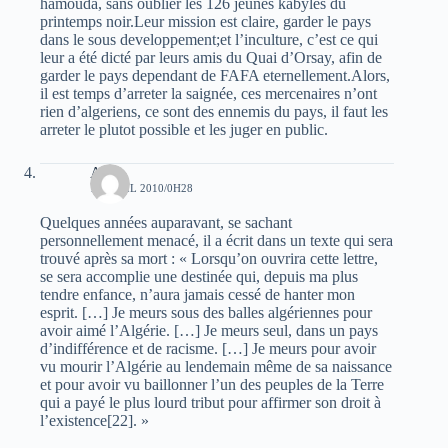
hamouda, sans oublier les 126 jeunes kabyles du
printemps noir.Leur mission est claire, garder le pays
dans le sous developpement;et l’inculture, c’est ce qui
leur a été dicté par leurs amis du Quai d’Orsay, afin de
garder le pays dependant de FAFA eternellement.Alors,
il est temps d’arreter la saignée, ces mercenaires n’ont
rien d’algeriens, ce sont des ennemis du pays, il faut les
arreter le plutot possible et les juger en public.
Ali
12 AVRIL 2010/0H28
Quelques années auparavant, se sachant
personnellement menacé, il a écrit dans un texte qui sera
trouvé après sa mort : « Lorsqu’on ouvrira cette lettre,
se sera accomplie une destinée qui, depuis ma plus
tendre enfance, n’aura jamais cessé de hanter mon
esprit. […] Je meurs sous des balles algériennes pour
avoir aimé l’Algérie. […] Je meurs seul, dans un pays
d’indifférence et de racisme. […] Je meurs pour avoir
vu mourir l’Algérie au lendemain même de sa naissance
et pour avoir vu baillonner l’un des peuples de la Terre
qui a payé le plus lourd tribut pour affirmer son droit à
l’existence[22]. »