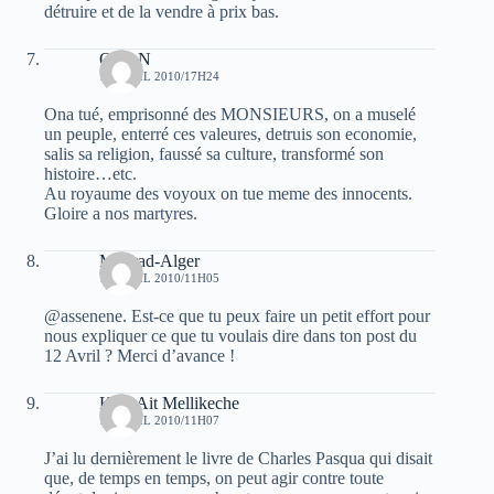
détruire et de la vendre à prix bas.
ORAN
16 AVRIL 2010/17H24
Ona tué, emprisonné des MONSIEURS, on a muselé
un peuple, enterré ces valeures, detruis son economie,
salis sa religion, faussé sa culture, transformé son
histoire…etc.
Au royaume des voyoux on tue meme des innocents.
Gloire a nos martyres.
Mourad-Alger
17 AVRIL 2010/11H05
@assenene. Est-ce que tu peux faire un petit effort pour
nous expliquer ce que tu voulais dire dans ton post du
12 Avril ? Merci d’avance !
Kaci Ait Mellikeche
17 AVRIL 2010/11H07
J’ai lu dernièrement le livre de Charles Pasqua qui disait
que, de temps en temps, on peut agir contre toute