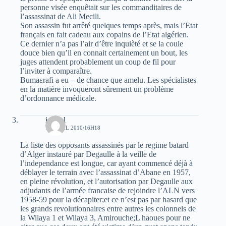
personne visée enquêtait sur les commanditaires de
l’assassinat de Ali Mecili.
Son assassin fut arrêté quelques temps après, mais l’Etat
français en fait cadeau aux copains de l’Etat algérien.
Ce dernier n’a pas l’air d’être inquièté et se la coule
douce bien qu’il en connait certainement un bout, les
juges attendent probablement un coup de fil pour
l’inviter à comparaître.
Bumaεrafi a eu – de chance que amelu. Les spécialistes
en la matière invoqueront sûrement un problème
d’ordonnance médicale.
ismael
11 AVRIL 2010/16H18
La liste des opposants assassinés par le regime batard
d’Alger instauré par Degaulle à la veille de
l’independance est longue, car ayant commencé déjà à
déblayer le terrain avec l’assassinat d’Abane en 1957,
en pleine révolution, et l’autorisation par Degaulle aux
adjudants de l’armée francaise de rejoindre l’ALN vers
1958-59 pour la décapiter;et ce n’est pas par hasard que
les grands revolutionnaires entre autres les colonnels de
la Wilaya 1 et Wilaya 3, Amirouche;L haoues pour ne