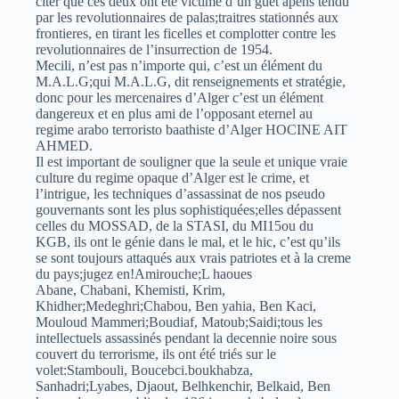
citer que ces deux ont été victime d’un guet apens tendu
par les revolutionnaires de palas;traitres stationnés aux
frontieres, en tirant les ficelles et complotter contre les
revolutionnaires de l’insurrection de 1954.
Mecili, n’est pas n’importe qui, c’est un élément du
M.A.L.G;qui M.A.L.G, dit renseignements et stratégie,
donc pour les mercenaires d’Alger c’est un élément
dangereux et en plus ami de l’opposant eternel au
regime arabo terroristo baathiste d’Alger HOCINE AIT
AHMED.
Il est important de souligner que la seule et unique vraie
culture du regime opaque d’Alger est le crime, et
l’intrigue, les techniques d’assassinat de nos pseudo
gouvernants sont les plus sophistiquées;elles dépassent
celles du MOSSAD, de la STASI, du MI15ou du
KGB, ils ont le génie dans le mal, et le hic, c’est qu’ils
se sont toujours attaqués aux vrais patriotes et à la creme
du pays;jugez en!Amirouche;L haoues
Abane, Chabani, Khemisti, Krim,
Khidher;Medeghri;Chabou, Ben yahia, Ben Kaci,
Mouloud Mammeri;Boudiaf, Matoub;Saidi;tous les
intellectuels assassinés pendant la decennie noire sous
couvert du terrorisme, ils ont été triés sur le
volet:Stambouli, Boucebci.boukhabza,
Sanhadri;Lyabes, Djaout, Belhkenchir, Belkaid, Ben