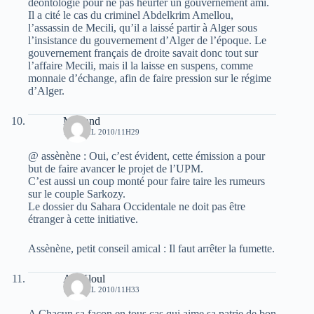
déontologie pour ne pas heurter un gouvernement ami.
Il a cité le cas du criminel Abdelkrim Amellou,
l’assassin de Mecili, qu’il a laissé partir à Alger sous
l’insistance du gouvernement d’Alger de l’époque. Le
gouvernement français de droite savait donc tout sur
l’affaire Mecili, mais il la laisse en suspens, comme
monnaie d’échange, afin de faire pression sur le régime
d’Alger.
Mohand
17 AVRIL 2010/11H29
@ assènène : Oui, c’est évident, cette émission a pour
but de faire avancer le projet de l’UPM.
C’est aussi un coup monté pour faire taire les rumeurs
sur le couple Sarkozy.
Le dossier du Sahara Occidentale ne doit pas être
étranger à cette initiative.
Assènène, petit conseil amical : Il faut arrêter la fumette.
Ali Kloul
17 AVRIL 2010/11H33
A Chacun sa façon en tous cas qui aime sa patrie de bon