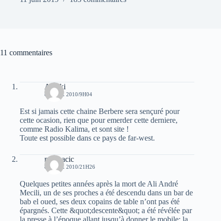
11 commentaires
Arezki
8 AVRIL 2010/9H04
Est si jamais cette chaine Berbere sera sençuré pour
cette ocasion, rien que pour emerder cette derniere,
comme Radio Kalima, et sont site !
Toute est possible dans ce pays de far-west.
matwacic
8 AVRIL 2010/21H26
Quelques petites années après la mort de Ali André
Mecili, un de ses proches a été descendu dans un bar de
bab el oued, ses deux copains de table n’ont pas été
épargnés. Cette &quot;descente&quot; a été révélée par
la presse à l’époque allant jusqu’à donner le mobile: la