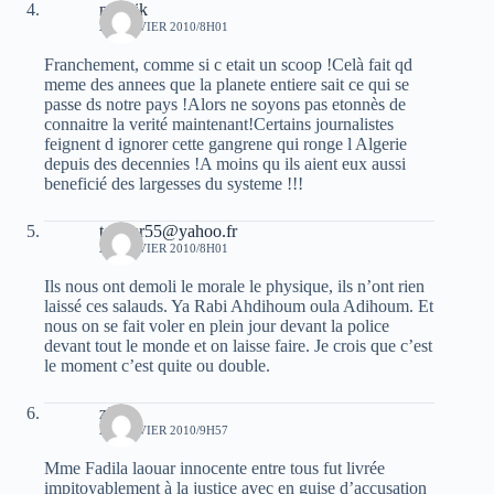
moujik
24 JANVIER 2010/8H01
Franchement, comme si c etait un scoop !Celà fait qd
meme des annees que la planete entiere sait ce qui se
passe ds notre pays !Alors ne soyons pas etonnès de
connaitre la verité maintenant!Certains journalistes
feignent d ignorer cette gangrene qui ronge l Algerie
depuis des decennies !A moins qu ils aient eux aussi
beneficié des largesses du systeme !!!
testeur55@yahoo.fr
24 JANVIER 2010/8H01
Ils nous ont demoli le morale le physique, ils n’ont rien
laissé ces salauds. Ya Rabi Ahdihoum oula Adihoum. Et
nous on se fait voler en plein jour devant la police
devant tout le monde et on laisse faire. Je crois que c’est
le moment c’est quite ou double.
zino
24 JANVIER 2010/9H57
Mme Fadila laouar innocente entre tous fut livrée
impitoyablement à la justice avec en guise d’accusation