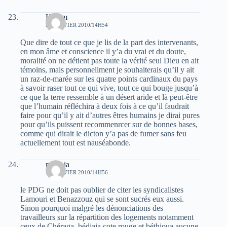
Hakim
24 JANVIER 2010/14H54
Que dire de tout ce que je lis de la part des intervenants,
en mon âme et conscience il y’a du vrai et du doute,
moralité on ne détient pas toute la vérité seul Dieu en ait
témoins, mais personnellment je souhaiterais qu’il y ait
un raz-de-marée sur les quatre points cardinaux du pays
à savoir raser tout ce qui vive, tout ce qui bouge jusqu’à
ce que la terre ressemble à un désert aride et là peut-être
que l’humain réfléchira à deux fois à ce qu’il faudrait
faire pour qu’il y ait d’autres êtres humains je dirai pures
pour qu’ils puissent recommenrcer sur de bonnes bases,
comme qui dirait le dicton y’a pas de fumer sans feu
actuellement tout est nauséabonde.
mounia
24 JANVIER 2010/14H56
le PDG ne doit pas oublier de citer les syndicalistes
Lamouri et Benazzouz qui se sont sucrés eux aussi.
Sinon pourquoi malgré les dénonciations des
travailleurs sur la répartition des logements notamment
ceux de Chéraga, bédjaia cote rouge et béthioua aucune