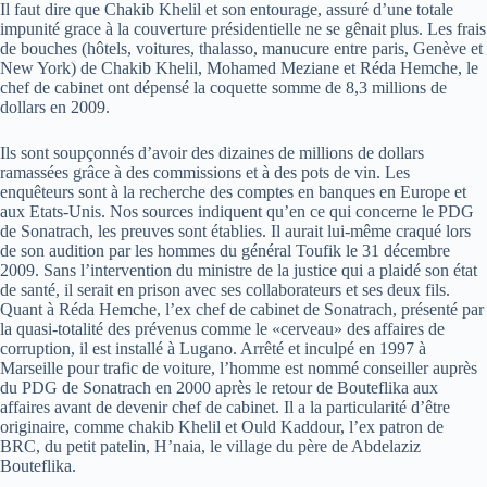
Il faut dire que Chakib Khelil et son entourage, assuré d’une totale
impunité grace à la couverture présidentielle ne se gênait plus. Les frais
de bouches (hôtels, voitures, thalasso, manucure entre paris, Genève et
New York) de Chakib Khelil, Mohamed Meziane et Réda Hemche, le
chef de cabinet ont dépensé la coquette somme de 8,3 millions de
dollars en 2009.
Ils sont soupçonnés d’avoir des dizaines de millions de dollars
ramassées grâce à des commissions et à des pots de vin. Les
enquêteurs sont à la recherche des comptes en banques en Europe et
aux Etats-Unis. Nos sources indiquent qu’en ce qui concerne le PDG
de Sonatrach, les preuves sont établies. Il aurait lui-même craqué lors
de son audition par les hommes du général Toufik le 31 décembre
2009. Sans l’intervention du ministre de la justice qui a plaidé son état
de santé, il serait en prison avec ses collaborateurs et ses deux fils.
Quant à Réda Hemche, l’ex chef de cabinet de Sonatrach, présenté par
la quasi-totalité des prévenus comme le «cerveau» des affaires de
corruption, il est installé à Lugano. Arrêté et inculpé en 1997 à
Marseille pour trafic de voiture, l’homme est nommé conseiller auprès
du PDG de Sonatrach en 2000 après le retour de Bouteflika aux
affaires avant de devenir chef de cabinet. Il a la particularité d’être
originaire, comme chakib Khelil et Ould Kaddour, l’ex patron de
BRC, du petit patelin, H’naia, le village du père de Abdelaziz
Bouteflika.