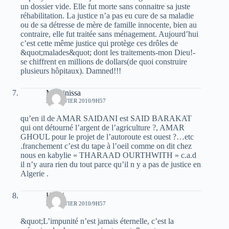
un dossier vide. Elle fut morte sans connaitre sa juste
réhabilitation. La justice n’a pas eu cure de sa maladie
ou de sa détresse de mère de famille innocente, bien au
contraire, elle fut traitée sans ménagement. Aujourd’hui
c’est cette même justice qui protège ces drôles de
&quot;malades&quot; dont les traitements-mon Dieu!-
se chiffrent en millions de dollars(de quoi construire
plusieurs hôpitaux). Damned!!!
Massinissa
24 JANVIER 2010/9H57
qu’en il de AMAR SAIDANI est SAID BARAKAT
qui ont détourné l’argent de l’agriculture ?, AMAR
GHOUL pour le projet de l’autoroute est ouest ?…etc
.franchement c’est du tape à l’oeil comme on dit chez
nous en kabylie « THARAAD OURTHWITH » c.a.d
il n’y aura rien du tout parce qu’il n y a pas de justice en
Algerie .
Harbi
24 JANVIER 2010/9H57
&quot;L’impunité n’est jamais éternelle, c’est la