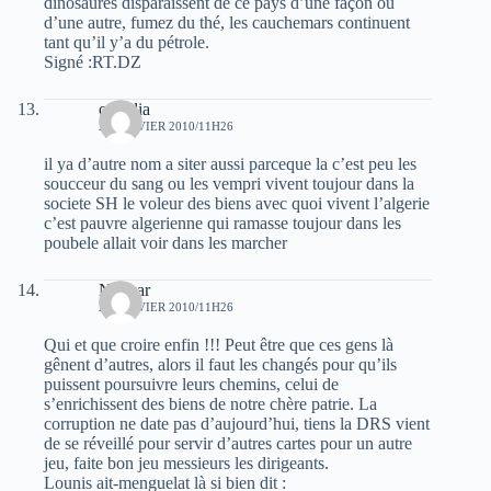
dinosaures disparaissent de ce pays d’une façon ou
d’une autre, fumez du thé, les cauchemars continuent
tant qu’il y’a du pétrole.
Signé :RT.DZ
ouardia
24 JANVIER 2010/11H26
il ya d’autre nom a siter aussi parceque la c’est peu les
soucceur du sang ou les vempri vivent toujour dans la
societe SH le voleur des biens avec quoi vivent l’algerie
c’est pauvre algerienne qui ramasse toujour dans les
poubele allait voir dans les marcher
Nekkar
24 JANVIER 2010/11H26
Qui et que croire enfin !!! Peut être que ces gens là
gênent d’autres, alors il faut les changés pour qu’ils
puissent poursuivre leurs chemins, celui de
s’enrichissent des biens de notre chère patrie. La
corruption ne date pas d’aujourd’hui, tiens la DRS vient
de se réveillé pour servir d’autres cartes pour un autre
jeu, faite bon jeu messieurs les dirigeants.
Lounis ait-menguelat là si bien dit :