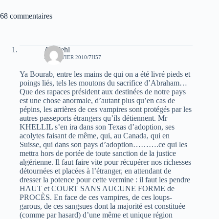
68 commentaires
AbuJehl
24 JANVIER 2010/7H57
Ya Bourab, entre les mains de qui on a été livré pieds et
poings liés, tels les moutons du sacrifice d’Abraham…
Que des rapaces président aux destinées de notre pays
est une chose anormale, d’autant plus qu’en cas de
pépins, les arrières de ces vampires sont protégés par les
autres passeports étrangers qu’ils détiennent. Mr
KHELLIL s’en ira dans son Texas d’adoption, ses
acolytes faisant de même, qui, au Canada, qui en
Suisse, qui dans son pays d’adoption……….ce qui les
mettra hors de portée de toute sanction de la justice
algérienne. Il faut faire vite pour récupérer nos richesses
détournées et placées à l’étranger, en attendant de
dresser la potence pour cette vermine : il faut les pendre
HAUT et COURT SANS AUCUNE FORME de
PROCÈS. En face de ces vampires, de ces loups-
garous, de ces sangsues dont la majorité est constituée
(comme par hasard) d’une même et unique région