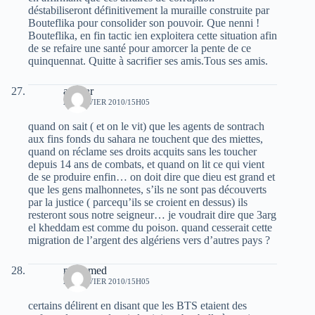
déstabiliseront définitivement la muraille construite par
Bouteflika pour consolider son pouvoir. Que nenni !
Bouteflika, en fin tactic ien exploitera cette situation afin
de se refaire une santé pour amorcer la pente de ce
quinquennat. Quitte à sacrifier ses amis.Tous ses amis.
ammar
24 JANVIER 2010/15H05
quand on sait ( et on le vit) que les agents de sontrach
aux fins fonds du sahara ne touchent que des miettes,
quand on réclame ses droits acquits sans les toucher
depuis 14 ans de combats, et quand on lit ce qui vient
de se produire enfin… on doit dire que dieu est grand et
que les gens malhonnetes, s’ils ne sont pas découverts
par la justice ( parcequ’ils se croient en dessus) ils
resteront sous notre seigneur… je voudrait dire que 3arg
el kheddam est comme du poison. quand cesserait cette
migration de l’argent des algériens vers d’autres pays ?
mohamed
24 JANVIER 2010/15H05
certains délirent en disant que les BTS etaient des