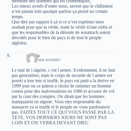
mémoire des hommes qui est courte&quot;.
Les mieux avisés d’entre nous, savent que le châtiment
n’est jamais loin quoique parfois ça prend un certain
temps.
Que dire par rapport à çà si ce n’est exprimer mon
souhait pour que la vérité, toute la vérité éclate enfin et
que les responsables de la déroute de sonatrach soient
dévoilés pour le bien du pays et de tout le peuple
algérien.
zarabia
24 JANVIER 2010/9H57
Le mal de l algerie, c est l armee. Evidemment, il ne faut
pas generaliser, mais le corps de securite de l armee est
pourri a leur tete si toufik. le pays est parti a la derive en
1999 jour ou ce patron a choisi de ramener un homme
connu pour des malversations en 1980 et accuser de vol
par la cour des comptes. On dirait que les hommes
manquaient en algerie. Vous etes responsable du
massacre ya si toufik et le peuple ne vous pardonnera
pas. FAITES TOUT CE QUI VOUS PASSE PAR LA
TETE, VOS DERNIERS JOURS NE SONT PAS
LOIN ET ON VERRA DEVANT DIEU