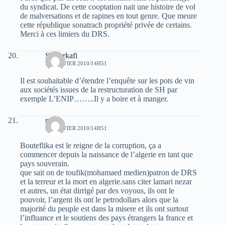
du syndicat. De cette cooptation nait une histoire de vol
de malversations et de rapines en tout genre. Que meure
cette république sonatrach propriété privée de certains.
Merci à ces limiers du DRS.
Si Berkafi
24 JANVIER 2010/14H51
Il est souhaitable d’étendre l’enquête sur les pots de vin
aux sociétés issues de la restructuration de SH par
exemple L’ENIP……..Il y a boire et à manger.
mimo
24 JANVIER 2010/14H51
Bouteflika est le reigne de la corruption, ça a
commencer depuis la naissance de l’algerie en tant que
pays souverain.
que sait on de toufik(mohamaed medien)patron de DRS
et la terreur et la mort en algerie.sans citer lamari nezar
et autres, un état dirrigé par des voyous, ils ont le
pouvoir, l’argent ils ont le petrodollars alors que la
majorité du peuple est dans la misere et ils ont surtout
l’influance et le soutiens des pays étrangers la france et