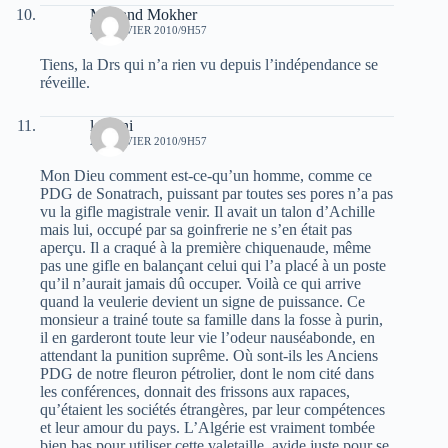
Mohand Mokher
24 JANVIER 2010/9H57
Tiens, la Drs qui n’a rien vu depuis l’indépendance se
réveille.
lehrani
24 JANVIER 2010/9H57
Mon Dieu comment est-ce-qu’un homme, comme ce
PDG de Sonatrach, puissant par toutes ses pores n’a pas
vu la gifle magistrale venir. Il avait un talon d’Achille
mais lui, occupé par sa goinfrerie ne s’en était pas
aperçu. Il a craqué à la première chiquenaude, même
pas une gifle en balançant celui qui l’a placé à un poste
qu’il n’aurait jamais dû occuper. Voilà ce qui arrive
quand la veulerie devient un signe de puissance. Ce
monsieur a trainé toute sa famille dans la fosse à purin,
il en garderont toute leur vie l’odeur nauséabonde, en
attendant la punition suprême. Où sont-ils les Anciens
PDG de notre fleuron pétrolier, dont le nom cité dans
les conférences, donnait des frissons aux rapaces,
qu’étaient les sociétés étrangères, par leur compétences
et leur amour du pays. L’Algérie est vraiment tombée
bien bas pour utiliser cette valetaille, avide juste pour se