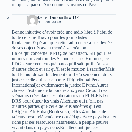
remplir la panse. Au secours! sauvons ce Pays.
Le Rebelle_Tamourthiw.DZ
24 JANVIER 2010/9H59
Bonne initiative d’avoir crée une radio libre à l’abri de
toute censure.Bravo pour les journalistes
fondateurs.Espérant que cette radio ne sera pas déviée
de ses objectifs ayant mené à sa création.
En ce qui concerne le PDg de Sonatrach, SH pour les
intimes qui veut dire les Salauds sur les Hommes, ce
PDG a surement craqué parcequ’il sait qu’il n’a pas
d’autres choix et sait qu’il est le mouton à sacrifier.Mais
tout le monde sait finalement qu’il y’a seulement deux
justices:celle qui passe par le TPI(Tribunal Pénal
International)et evidemment la justice Divine.Autres
choses n’est que de la poudre aux yeux.Ce sont des
scénarios crées dans les laboratoires du FLN-RND et
DRS pour duper les vrais Algériens qui n’ont pas
d’autres patries que celle de leus ancêtres qui est
l’Algérie.Ali Baba (Boutesrika) et les 4 millions de
voleurs post indépendance ont délapidés ce pays beau et
riche par ses ressources naturelles.Un peuple pauvre
vivant dans un pays riche.En attendant que ces