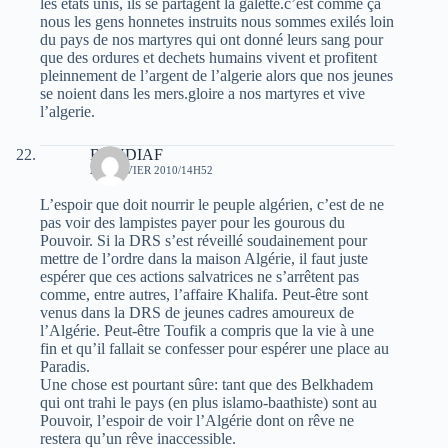
les etats unis, ils se partagent la galette.c’est comme ça
nous les gens honnetes instruits nous sommes exilés loin
du pays de nos martyres qui ont donné leurs sang pour
que des ordures et dechets humains vivent et profitent
pleinnement de l’argent de l’algerie alors que nos jeunes
se noient dans les mers.gloire a nos martyres et vive
l’algerie.
BOUDIAF
24 JANVIER 2010/14H52
L’espoir que doit nourrir le peuple algérien, c’est de ne
pas voir des lampistes payer pour les gourous du
Pouvoir. Si la DRS s’est réveillé soudainement pour
mettre de l’ordre dans la maison Algérie, il faut juste
espérer que ces actions salvatrices ne s’arrêtent pas
comme, entre autres, l’affaire Khalifa. Peut-être sont
venus dans la DRS de jeunes cadres amoureux de
l’Algérie. Peut-être Toufik a compris que la vie à une
fin et qu’il fallait se confesser pour espérer une place au
Paradis.
Une chose est pourtant sûre: tant que des Belkhadem
qui ont trahi le pays (en plus islamo-baathiste) sont au
Pouvoir, l’espoir de voir l’Algérie dont on rêve ne
restera qu’un rêve inaccessible.