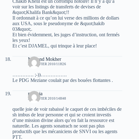
Chakib Khelil est un corrompu notoire! Il n’y a qu’à
voir sur les listings de transferts de devises de
&quot;Khalifa Bank&quot;!!
Il ordonnait à ce qu’on lui verse des millions de dollars
aux USA, sous le pseudonyme de &quot;hakib
03&quot;.
Et bien évidemment, les juges d’instruction, ont fermés
les yeux!
Et c’est DJAMEL, qui trinque à leur place!
Mohand Mokher
24 JANVIER 2010/11H26
…………. ;-))…………….
Le PDG Meziane coulait par des bouées flottantes .
mounia
24 JANVIER 2010/14H48
quelle joie de voir rabaissé le caquet de ces imbéciles de
sh imbus de leur personne et qui se croient investis
d’une mission divine alors qu’en fait la ressource est
naturelle. Les agents sonatrach ne sont pas plus
productifs que les mécaniciens de SNVI ou les agents
PTT.