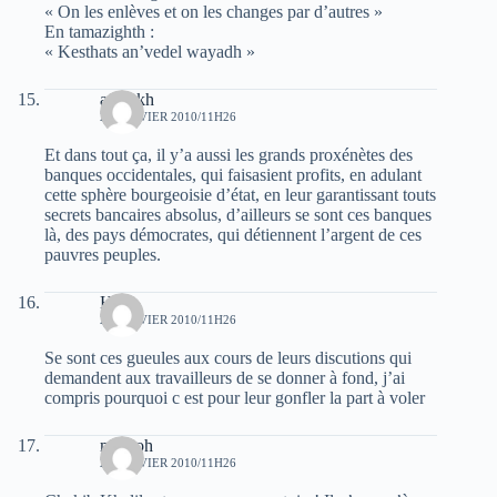
« On les enlèves et on les changes par d’autres »
En tamazighth :
« Kesthats an’vedel wayadh »
afroukh
24 JANVIER 2010/11H26
Et dans tout ça, il y’a aussi les grands proxénètes des
banques occidentales, qui faisasient profits, en adulant
cette sphère bourgeoisie d’état, en leur garantissant touts
secrets bancaires absolus, d’ailleurs se sont ces banques
là, des pays démocrates, qui détiennent l’argent de ces
pauvres peuples.
HH
24 JANVIER 2010/11H26
Se sont ces gueules aux cours de leurs discutions qui
demandent aux travailleurs de se donner à fond, j’ai
compris pourquoi c est pour leur gonfler la part à voler
momoh
24 JANVIER 2010/11H26