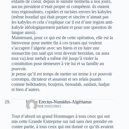
enfants de coeur. depuis le sinistre benbella à nos jours,
aucun president n’etait propre ni compétent. ils etaient
tous regionalistes, cupides et racistes envers les kabyles
(même boudiaf qui était propre et sincère n’aimait pas
les kabyles et cela s’explique car il est d’une region anti-
kabyle idéologiquement parlant et pour une question de
langue aussi).
Maintenant, pour ce qui est de cette opération, elle est la
bienvenue pour mettre fin à ces tyrans qui veulent
s’accaprer l’algerie avec ses biens et en faire une
monarchie (un said qui veut devenir berzidan, on aura
tout vu).leur mehdi a même été jusqu’à violer la
constitution pour demeurer à vie lui et sa famille au
pouvoir.
je pense qu’il est temps de mettre un terme à ce pouvoir
corrompu, dictateur et assassin et ses relais puants
comme belkhadem, boujerra, bensalah, saidani, hadjar
et bien d’autres.
Homo Erectus-Numidus-Algérianus
24 JANVIER 2010/23H21
Tout d’abord un grand Hommages à tous ceux qui ont
mis cette Grande Entreprise sur rail sans rien prendre en
contre partie, à tous ceux qui ont donné ce qu’ils avaient