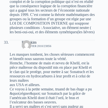
complot et de la corruption politique qui n’est en réalité
que la conséquence logique de la corruption financiére
qui a gagné tous les secteurs de l’économie nationale
depuis 1999. C’est comme la théorie mathématiques des
groupes ou la formation d’un groupe est régie par une
LOI DE COMPOSITION INTERNE qui souppose
plusieurs conditions : Associative, un élément neutre (
les beni-oui-oui, et des éléments symétriques(les liévres)
El Hakim
24 JANVIER 2010/23H56
Les masques tombent, les choses sérieuses commencent
et bientôt nous saurons toute la vérité.
Hemche, l’homme de main et neveu de Khelil, est la
pièce maîtresse du dispositif mis en place par Khelil et
le clan qui le protège, pour mettre à sac Sonatrach et les
ressources en hydrocarbures à leur profit et à celui de
leurs maîtres
aux USA et ailleurs.
Ce voyou à la petite semaine, truand de bas étage a pu
&quot;régner&quot; sur Sonatrach par la grâce de
l’américain Khelil dont il était l’oeil, le bras et
l’exécuteur des basses oeuvres.
Il a servi ses maîtres et s’est servi sans pudeur au