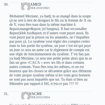
MOHAMED
24 JANVIER 2010/23H21
Mohamed Meziane, ya hadj; tu as mangé dans la soupe
çà ne sert à rien de designer le fils ou la femme de X ou
de Y, vous êtes tous dans la même machine à
&quot;manger&quot; (el hargma). Il faut reconnaître
&quot;klek fox&quot; et d’autres vont payer aussi. Ils
vont payer par la prison ou les amandes, ne t’inquiètes
pas pour çà. Le système veut régler des comptes certes
mais tu fais partie du système, un jour c’est toi qui paye
un jour ce sera un autre car le règlement de compte est
une règle de fonctionnement du système. T’en fais pas
ya hadj Meziane, ce sera une petite peine alors que tu as
fais un gros «CACA » avec tes fils et dans certains
autres contrats. Vous êtes tous les mêmes, et on est
heureux que les choses se décantent grâce aux éléments
de votre propre système même si les vrais gros bonnets
ne sont pas aussi inquiétés que toi. Tu étais si bien au
Ministère par rapport à SH, n’est-ce pas ??? !!!
AKAVACHE
24 JANVIER 2010/23H24