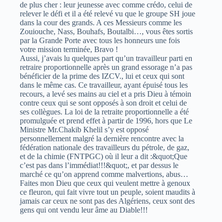
de plus cher : leur jeunesse avec comme crédo, celui de
relever le défi et il a été relevé vu que le groupe SH joue
dans la cour des grands. A ces Messieurs comme les
Zouiouche, Nass, Bouhafs, Boutalbi…, vous êtes sortis
par la Grande Porte avec tous les honneurs une fois
votre mission terminée, Bravo !
Aussi, j’avais lu quelques part qu’un travailleur parti en
retraire proportionnelle après un grand essorage n’a pas
bénéficier de la prime des IZCV., lui et ceux qui sont
dans le même cas. Ce travailleur, ayant épuisé tous les
recours, a levé ses mains au ciel et a pris Dieu à témoin
contre ceux qui se sont opposés à son droit et celui de
ses collègues. La loi de la retraite proportionnelle a été
promulguée et prend effet à partir de 1996, hors que Le
Ministre Mr.Chakib Khelil s’y est opposé
personnellement malgré la dernière rencontre avec la
fédération nationale des travailleurs du pétrole, de gaz,
et de la chimie (FNTPGC) où il leur a dit :&quot;Que
c’est pas dans l’immédiat!!!&quot;, et par dessus le
marché ce qu’on apprend comme malvertions, abus…
Faites mon Dieu que ceux qui veulent mettre à genoux
ce fleuron, qui fait vivre tout un peuple, soient maudits à
jamais car ceux ne sont pas des Algériens, ceux sont des
gens qui ont vendu leur âme au Diable!!!