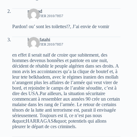
mourad
24 JANVIER 2010/7H57
Pardon! ou’ sont les toilettes!?, J’ai envie de vomir
kader fatahi
24 JANVIER 2010/7H57
en effet il serait naïf de croire que subitement, des
hommes devenus honnêtes et patriote en une nuit,
décident de rétablir le peuple algérien dans ses droits. A
mon avis les accointances qu’a la clique de boutef et, à
leur tete belkhadem, avec le régimes iranien des mollah
n’arangent plus les affaires de l’armée qui veut virer de
bord, et rejoindre le camps de l’arabie séoudite, c’est à
dire des USA.Par ailleurs, la situation sécuritaire
commencant à ressembler aux années 90 crée un certain
malaise dans les rang de l’armée. Le retour de certains
ténors de la lutte anti terrorisme est, parait il envisagée
sérieusement. Toujours est il, ce n’est pas nous
&quot;HARRAGAS&quot; potentiels qui allons
pleurer le départ de ces criminels.