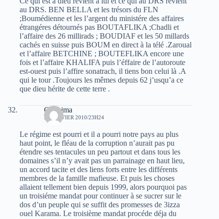
Ce qui est à dieu revient à lui et ce qui au DRS revient
au DRS. BEN BELLA et les trésors du FLN
;Boumédienne et les l’argent du ministére des affaires
étrangéres détournés pas BOUTAFLIKA ;Chadli et
l’affaire des 26 millirads ; BOUDIAF et les 50 millards
cachés en suisse puis BOUM en direct à la télé .Zaroual
et l’affaire BETCHINE ; BOUTEFLIKA encore une
fois et l’affaire KHALIFA puis l’éffaire de l’autoroute
est-ouest puis l’affire sonatrach, il tiens bon celui là .A
qui le tour .Toujours les mêmes depuis 62 j’usqu’a ce
que dieu hérite de cette terre .
Ghanima
24 JANVIER 2010/23H24
Le régime est pourri et il a pourri notre pays au plus
haut point, le fléau de la corruption n’aurait pas pu
étendre ses tentacules un peu partout et dans tous les
domaines s’il n’y avait pas un parrainage en haut lieu,
un accord tacite et des liens forts entre les différents
membres de la famille mafieuse. Et puis les choses
allaient tellement bien depuis 1999, alors pourquoi pas
un troisiéme mandat pour continuer à se sucrer sur le
dos d’un peuple qui se suffit des promesses de 3izza
ouel Karama. Le troisième mandat procéde déja du