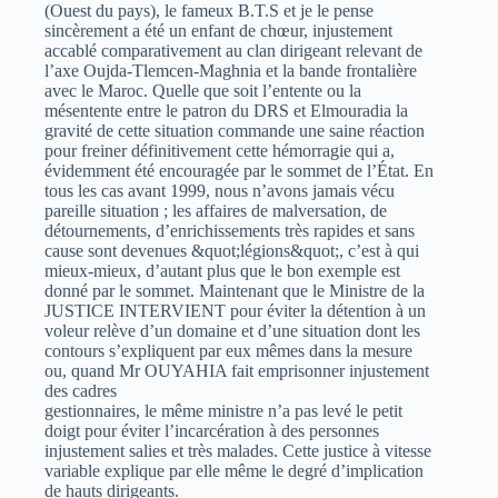
(Ouest du pays), le fameux B.T.S et je le pense
sincèrement a été un enfant de chœur, injustement
accablé comparativement au clan dirigeant relevant de
l’axe Oujda-Tlemcen-Maghnia et la bande frontalière
avec le Maroc. Quelle que soit l’entente ou la
mésentente entre le patron du DRS et Elmouradia la
gravité de cette situation commande une saine réaction
pour freiner définitivement cette hémorragie qui a,
évidemment été encouragée par le sommet de l’État. En
tous les cas avant 1999, nous n’avons jamais vécu
pareille situation ; les affaires de malversation, de
détournements, d’enrichissements très rapides et sans
cause sont devenues &quot;légions&quot;, c’est à qui
mieux-mieux, d’autant plus que le bon exemple est
donné par le sommet. Maintenant que le Ministre de la
JUSTICE INTERVIENT pour éviter la détention à un
voleur relève d’un domaine et d’une situation dont les
contours s’expliquent par eux mêmes dans la mesure
ou, quand Mr OUYAHIA fait emprisonner injustement
des cadres
gestionnaires, le même ministre n’a pas levé le petit
doigt pour éviter l’incarcération à des personnes
injustement salies et très malades. Cette justice à vitesse
variable explique par elle même le degré d’implication
de hauts dirigeants.