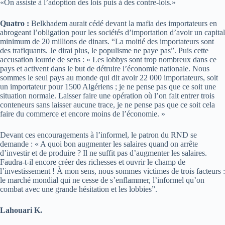
«On assiste à l’adoption des lois puis à des contre-lois.»
Quatro :
Belkhadem aurait cédé devant la mafia des importateurs en
abrogeant l’obligation pour les sociétés d’importation d’avoir un capital
minimum de 20 millions de dinars. “La moitié des importateurs sont
des trafiquants. Je dirai plus, le populisme ne paye pas”. Puis cette
accusation lourde de sens : « Les lobbys sont trop nombreux dans ce
pays et activent dans le but de détruire l’économie nationale. Nous
sommes le seul pays au monde qui dit avoir 22 000 importateurs, soit
un importateur pour 1500 Algériens ; je ne pense pas que ce soit une
situation normale. Laisser faire une opération où l’on fait entrer trois
conteneurs sans laisser aucune trace, je ne pense pas que ce soit cela
faire du commerce et encore moins de l’économie. »
Devant ces encouragements à l’informel, le patron du RND se
demande : « A quoi bon augmenter les salaires quand on arrête
d’investir et de produire ? Il ne suffit pas d’augmenter les salaires.
Faudra-t-il encore créer des richesses et ouvrir le champ de
l’investissement ! À mon sens, nous sommes victimes de trois facteurs :
le marché mondial qui ne cesse de s’enflammer, l’informel qu’on
combat avec une grande hésitation et les lobbies”.
Lahouari K.