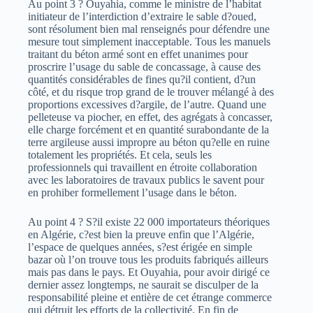
Au point 3 ? Ouyahia, comme le ministre de l’habitat
initiateur de l’interdiction d’extraire le sable d?oued,
sont résolument bien mal renseignés pour défendre une
mesure tout simplement inacceptable. Tous les manuels
traitant du béton armé sont en effet unanimes pour
proscrire l’usage du sable de concassage, à cause des
quantités considérables de fines qu?il contient, d?un
côté, et du risque trop grand de le trouver mélangé à des
proportions excessives d?argile, de l’autre. Quand une
pelleteuse va piocher, en effet, des agrégats à concasser,
elle charge forcément et en quantité surabondante de la
terre argileuse aussi impropre au béton qu?elle en ruine
totalement les propriétés. Et cela, seuls les
professionnels qui travaillent en étroite collaboration
avec les laboratoires de travaux publics le savent pour
en prohiber formellement l’usage dans le béton.
Au point 4 ? S?il existe 22 000 importateurs théoriques
en Algérie, c?est bien la preuve enfin que l’Algérie,
l’espace de quelques années, s?est érigée en simple
bazar où l’on trouve tous les produits fabriqués ailleurs
mais pas dans le pays. Et Ouyahia, pour avoir dirigé ce
dernier assez longtemps, ne saurait se disculper de la
responsabilité pleine et entière de cet étrange commerce
qui détruit les efforts de la collectivité. En fin de