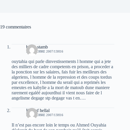
19 commentaires
belka stamb
27 OCTOBRE 2007/13H16
ouytahia qui parle dinvestissements l homme qui a jete
des milliers de cadre competents en prison, a proceder a
la ponction sur les salaires, fais fuir les meilleurs des
algeriens, l homme de la repression et des coups tordus
par excellence, l homme du serail qui a reprimés les
emeutes en kabylie a la mort de matoub dune maniere
rarement egaléé aujourdhui il vient nous faire de l
angelisme degage stp degage vas t en….
Khelaf hellal
27 OCTOBRE 2007/13H16
Il n’est pas encore loin le temps ou Ahmed Ouyahia