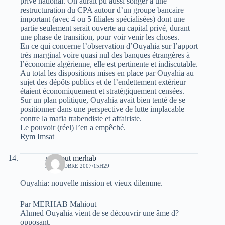
privé national. On aurait pu aussi songer à une
restructuration du CPA autour d’un groupe bancaire
important (avec 4 ou 5 filiales spécialisées) dont une
partie seulement serait ouverte au capital privé, durant
une phase de transition, pour voir venir les choses.
En ce qui concerne l’observation d’Ouyahia sur l’apport
trés marginal voire quasi nul des banques étrangères à
l’économie algérienne, elle est pertinente et indiscutable.
Au total les dispositions mises en place par Ouyahia au
sujet des dépôts publics et de l’endettement extérieur
étaient économiquement et stratégiquement censées.
Sur un plan politique, Ouyahia avait bien tenté de se
positionner dans une perspective de lutte implacable
contre la mafia trabendiste et affairiste.
Le pouvoir (réel) l’en a empêché.
Rym Imsat
mahiout merhab
28 OCTOBRE 2007/15H29
Ouyahia: nouvelle mission et vieux dilemme.
Par MERHAB Mahiout
Ahmed Ouyahia vient de se découvrir une âme d?
opposant.