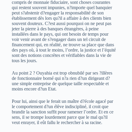
compris de monnaie fiduciaire, sont choses courantes
qui restent souvent impunies, n?importe quel banquier
peut s?abstenir d?engager la responsabilité de son
établissement dès lors qu?il a affaire à des clients bien
souvent douteux. C?est aussi pourquoi on ne peut pas
jeter la pierre à des banques étrangères, à peine
installées dans le pays, qui ont besoin de temps pour
voir venir avant de s?engager dans un tel circuit de
financement qui, en réalité, ne trouve sa place que dans
des pays où, à tout le moins, l’ordre, la justice et l’équité
sont des notions concrètes et vérifiables dans la vie de
tous les jours.
Au point 2 ? Ouyahia est trop obnubilé par ses ?illères
de fonctionnaire borné qui n?a rien d?un dirigeant d?
une simple entreprise de quelque taille respectable et
moins encore d?un Etat.
Pour lui, ainsi que le ferait un maître d?école agacé par
le comportement d?un élève indiscipliné, il croit que
brandir la sanction suffit pour ramener l’ordre. Et en ce
sens, il se trompe lourdement parce que le mal qu?il
veut enrayer, il eût fallu le rechercher à sa racine.