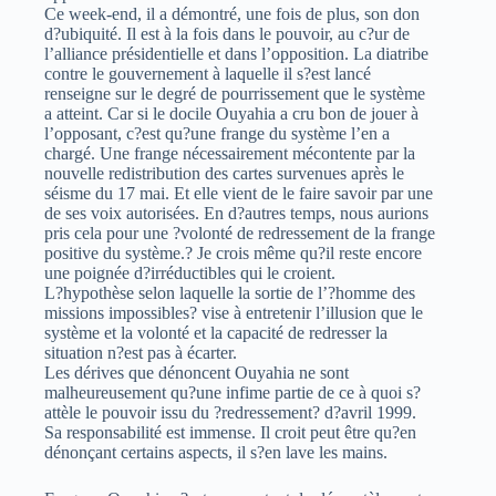
Ce week-end, il a démontré, une fois de plus, son don
d?ubiquité. Il est à la fois dans le pouvoir, au c?ur de
l’alliance présidentielle et dans l’opposition. La diatribe
contre le gouvernement à laquelle il s?est lancé
renseigne sur le degré de pourrissement que le système
a atteint. Car si le docile Ouyahia a cru bon de jouer à
l’opposant, c?est qu?une frange du système l’en a
chargé. Une frange nécessairement mécontente par la
nouvelle redistribution des cartes survenues après le
séisme du 17 mai. Et elle vient de le faire savoir par une
de ses voix autorisées. En d?autres temps, nous aurions
pris cela pour une ?volonté de redressement de la frange
positive du système.? Je crois même qu?il reste encore
une poignée d?irréductibles qui le croient.
L?hypothèse selon laquelle la sortie de l’?homme des
missions impossibles? vise à entretenir l’illusion que le
système et la volonté et la capacité de redresser la
situation n?est pas à écarter.
Les dérives que dénoncent Ouyahia ne sont
malheureusement qu?une infime partie de ce à quoi s?
attèle le pouvoir issu du ?redressement? d?avril 1999.
Sa responsabilité est immense. Il croit peut être qu?en
dénonçant certains aspects, il s?en lave les mains.