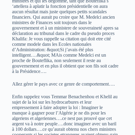
ministres et qui les dégomme, tant que Bouteflika s
‘attellera à aplatir la fonction présidentielle on aura
aucun résultat mais juste quelques petits scandales
financiers. Qui aurait pu croire que M. Medelci ancien
ministres de Finances soit toujours dans le
gouvernement et à un ministere de souveraineté apres sa
déclaration au tribunal dans le cadre du pseudo proces
Khalifa: Je vous rappelle sa citation qui doit etre cité
comme modele dans les Ecoles nationales
d’Administration: &quot;Si j’avais été plus
intelligent….&quot; MAis comme Medelci est un
proche de Bouteflika, non seulement il reste au
gouvernement et en plus il obtient que son fils soit cadre
à la Présidence….
Allez gérer le pays avec ce genre de comportement….
Enfin rappelez vous Temmar Benachenhou et Khelil au
sujet de la loi sur les hydrocarbures et leur
empressement à faire adopter la loi : Imaginer le
manque à gagner pour l’Algérie je ne dis pour les
algeriens et algeriennes….ce nest pas prouvé que cet
argent va à notre peuple….donc imaginer avec un baril
à 100 dollars….ce qu’aurait obtenu nos chers ministres
cooperants si les societes etrangeres avaient obtenu gain