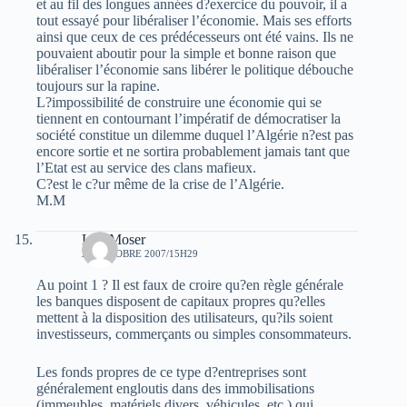
et au fil des longues années d?exercice du pouvoir, il a
tout essayé pour libéraliser l’économie. Mais ses efforts
ainsi que ceux de ces prédécesseurs ont été vains. Ils ne
pouvaient aboutir pour la simple et bonne raison que
libéraliser l’économie sans libérer le politique débouche
toujours sur la rapine.
L?impossibilité de construire une économie qui se
tiennent en contournant l’impératif de démocratiser la
société constitue un dilemme duquel l’Algérie n?est pas
encore sortie et ne sortira probablement jamais tant que
l’Etat est au service des clans mafieux.
C?est le c?ur même de la crise de l’Algérie.
M.M
Lou Moser
28 OCTOBRE 2007/15H29
Au point 1 ? Il est faux de croire qu?en règle générale
les banques disposent de capitaux propres qu?elles
mettent à la disposition des utilisateurs, qu?ils soient
investisseurs, commerçants ou simples consommateurs.
Les fonds propres de ce type d?entreprises sont
généralement engloutis dans des immobilisations
(immeubles, matériels divers, véhicules, etc.) qui