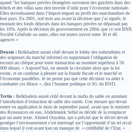
quand “les banques privées étrangères ouvraient des guichets dans des
hôtels et des villas sans rien investir d’utile pour l’économie nationale.
Elles investissaient dans l’import-import au profit des marchandises de
leur pays. En 2001, soit trois ans avant la décision que j’ai signée, le
montant des fonds déposés dans les banques privées ne dépassait pas
les 10%. Après la décision du gouvernement en 2004, que ce soit BNP,
Société Générale ou autre, elles ont toutes ouvert entre 30 et 40
agences »
Deuxio :
Belkhadem aurait cédé devant le lobby des trabendistes et
des seigneurs du marché informel en supprimant l’obligation de
recours au chèque pour toute transaction au montant supérieur à 50
000 dinars. « Aujourd’hui, on annule la circulaire alors que la loi
existe, et on continue à pleurer sur la fraude fiscale et le marché et
l’économie parallèles. Je ne pense pas que cette décision va aider à
combattre ces fléaux », dira l’homme politique et SG du RND.
Tertio :
Belkhadem aurait cédé devant la mafia du sable en annulant
l’interdiction d’extraction de sable des oueds. Une mesure qui devait
entrer en application le mois de septembre passé, avant que le ministre
des Ressources en eau, Abdelmalek Sellal ne décide de la remplacer
par un autre texte. Ahmed Ouyahia, qui a précisé que le décret devait
protéger l’environnement s’est interrogé sur l’opportunité d’un tel recul
dans lequel il voit avant tout un manque de » crédibilité de l’Etat. »