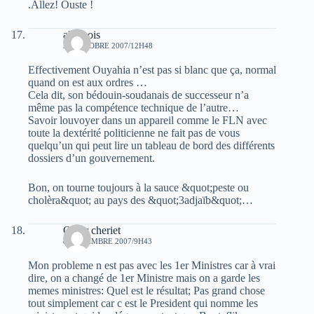
.Allez! Ouste !
alger ois
30 OCTOBRE 2007/12H48
Effectivement Ouyahia n’est pas si blanc que ça, normal
quand on est aux ordres …
Cela dit, son bédouin-soudanais de successeur n’a
même pas la compétence technique de l’autre…
Savoir louvoyer dans un appareil comme le FLN avec
toute la dextérité politicienne ne fait pas de vous
quelqu’un qui peut lire un tableau de bord des différents
dossiers d’un gouvernement.
Bon, on tourne toujours à la sauce &quot;peste ou
cholèra&quot; au pays des &quot;3adjaïb&quot;…
Omar cheriet
8 NOVEMBRE 2007/9H43
Mon probleme n est pas avec les 1er Ministres car à vrai
dire, on a changé de 1er Ministre mais on a garde les
memes ministres: Quel est le résultat; Pas grand chose
tout simplement car c est le President qui nomme les