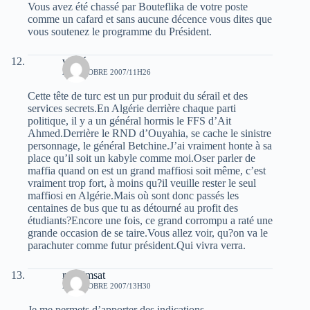
Vous avez été chassé par Bouteflika de votre poste
comme un cafard et sans aucune décence vous dites que
vous soutenez le programme du Président.
vérité
28 OCTOBRE 2007/11H26
Cette tête de turc est un pur produit du sérail et des
services secrets.En Algérie derrière chaque parti
politique, il y a un général hormis le FFS d’Ait
Ahmed.Derrière le RND d’Ouyahia, se cache le sinistre
personnage, le général Betchine.J’ai vraiment honte à sa
place qu’il soit un kabyle comme moi.Oser parler de
maffia quand on est un grand maffiosi soit même, c’est
vraiment trop fort, à moins qu?il veuille rester le seul
maffiosi en Algérie.Mais où sont donc passés les
centaines de bus que tu as détourné au profit des
étudiants?Encore une fois, ce grand corrompu a raté une
grande occasion de se taire.Vous allez voir, qu?on va le
parachuter comme futur président.Qui vivra verra.
rym imsat
28 OCTOBRE 2007/13H30
Je me permets d’apporter des indications