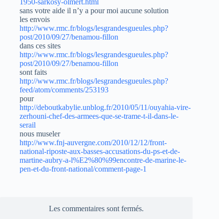
1950-sarkosy-olmert.html
sans votre aide il n’y a pour moi aucune solution
les envois
http://www.rmc.fr/blogs/lesgrandesgueules.php?
post/2010/09/27/benamou-fillon
dans ces sites
http://www.rmc.fr/blogs/lesgrandesgueules.php?
post/2010/09/27/benamou-fillon
sont faits
http://www.rmc.fr/blogs/lesgrandesgueules.php?
feed/atom/comments/253193
pour
http://deboutkabylie.unblog.fr/2010/05/11/ouyahia-vire-
zerhouni-chef-des-armees-que-se-trame-t-il-dans-le-
serail
nous museler
http://www.fnj-auvergne.com/2010/12/12/front-
national-riposte-aux-basses-accusations-du-ps-et-de-
martine-aubry-a-l%E2%80%99encontre-de-marine-le-
pen-et-du-front-national/comment-page-1
Les commentaires sont fermés.