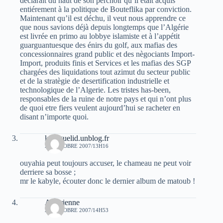
déclarait du haut de son perchoir qu’il était acquis
entiérement à la politique de Bouteflika par conviction.
Maintenant qu’il est déchu, il veut nous apprendre ce
que nous savions déjà depuis longtemps que l’Algérie
est livrée en primo au lobbye islamiste et à l’appétit
guarguantuesque des énirs du golf, aux mafias des
concessionnaires grand public et des nègociants Import-
Import, produits finis et Services et les mafias des SGP
chargées des liquidations tout azimut du secteur public
et de la stratègie de desertification industrielle et
technologique de l’Algerie. Les tristes has-been,
responsables de la ruine de notre pays et qui n’ont plus
de quoi etre fiers veulent aujourd’hui se racheter en
disant n’importe quoi.
k2raguelid.unblog.fr
27 OCTOBRE 2007/13H16
ouyahia peut toujours accuser, le chameau ne peut voir
derriere sa bosse ;
mr le kabyle, écouter donc le dernier album de matoub !
Algerienne
27 OCTOBRE 2007/14H53