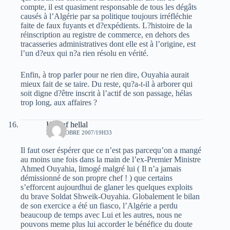
compte, il est quasiment responsable de tous les dégâts
causés à l’Algérie par sa politique toujours irréfléchie
faite de faux fuyants et d?expédients. L?histoire de la
réinscription au registre de commerce, en dehors des
tracasseries administratives dont elle est à l’origine, est
l’un d?eux qui n?a rien résolu en vérité.
Enfin, à trop parler pour ne rien dire, Ouyahia aurait
mieux fait de se taire. Du reste, qu?a-t-il à arborer qui
soit digne d?être inscrit à l’actif de son passage, hélas
trop long, aux affaires ?
Khelaf hellal
28 OCTOBRE 2007/19H33
Il faut oser éspérer que ce n’est pas parcequ’on a mangé
au moins une fois dans la main de l’ex-Premier Ministre
Ahmed Ouyahia, limogé malgré lui ( Il n’a jamais
démissionné de son propre chef ! ) que certains
s’efforcent aujourdhui de glaner les quelques exploits
du brave Soldat Shweik-Ouyahia. Globalement le bilan
de son exercice a été un fiasco, l’Algérie a perdu
beaucoup de temps avec Lui et les autres, nous ne
pouvons meme plus lui accorder le bénéfice du doute