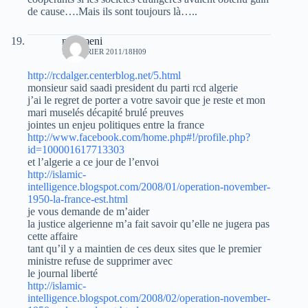
de cause….Mais ils sont toujours là…..
moumeni
18 FÉVRIER 2011/18H09
http://rcdalger.centerblog.net/5.html
monsieur said saadi president du parti rcd algerie
j’ai le regret de porter a votre savoir que je reste et mon
mari muselés décapité brulé preuves
jointes un enjeu politiques entre la france
http://www.facebook.com/home.php#!/profile.php?
id=100001617713303
et l’algerie a ce jour de l’envoi
http://islamic-
intelligence.blogspot.com/2008/01/operation-november-
1950-la-france-est.html
je vous demande de m’aider
la justice algerienne m’a fait savoir qu’elle ne jugera pas
cette affaire
tant qu’il y a maintien de ces deux sites que le premier
ministre refuse de supprimer avec
le journal liberté
http://islamic-
intelligence.blogspot.com/2008/02/operation-november-