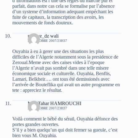
d’informations est l’une des regles du marché pur et
parfait, dans notre cas cela se formalise par l’absence
d’un systeme d’information adequant empéchant les
fuite de capitaux, la transcription des avoirs, les
mouvements de fonds douteux.
popeye_dz wali
27 OCTOBRE 2007/23H37
Ouyahia à eu à gerer une des situations les plus
difficiles de l’Algerie notamment sous la presidence de
Zeroual.Meme avec des caises vides à l’epoque
l’Algerie n’avait pas sombré dans une telle misere
économique sociale et culturelle. Ouyahia, Benflis,
Lamari, Belkheir…. ont tous été demissionés avec
l’arrivée de Bouteflika qui avait un autre programme en
tete : appreciez le résultat.
Med Tahar HAMROUCHI
27 OCTOBRE 2007/23H37
Voilà comment le bébé du sérail, Ouyahia défonce des
portes grandes ouvertes.
S’il y a bien quelqu’un qui doit fermer sa gueule, c’est
bien vous M. Ouyahia.