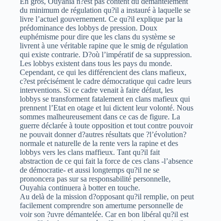
En gros, Ouyahia n?est pas content du démantèlement
du minimum de régulation qu?il a instauré à laquelle se
livre l’actuel gouvernement. Ce qu?il explique par la
prédominance des lobbys de pression. Doux
euphémisme pour dire que les clans du système se
livrent à une véritable rapine que le smig de régulation
qui existe contrarie. D?où l’impératif de sa suppression.
Les lobbys existent dans tous les pays du monde.
Cependant, ce qui les différencient des clans mafieux,
c?est précisément le cadre démocratique qui cadre leurs
interventions. Si ce cadre venait à faire défaut, les
lobbys se transforment fatalement en clans mafieux qui
prennent l’Etat en otage et lui dictent leur volonté. Nous
sommes malheureusement dans ce cas de figure. La
guerre déclarée à toute opposition et tout contre pouvoir
ne pouvait donner d?autres résultats que ?l’évolution?
normale et naturelle de la rente vers la rapine et des
lobbys vers les clans maffieux. Tant qu?il fait
abstraction de ce qui fait la force de ces clans -l’absence
de démocratie- et aussi longtemps qu?il ne se
prononcera pas sur sa responsabilité personnelle,
Ouyahia continuera à botter en touche.
Au delà de la mission d?opposant qu?il remplie, on peut
facilement comprendre son amertume personnelle de
voir son ?uvre démantelée. Car en bon libéral qu?il est