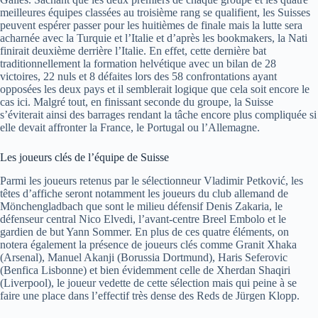
meilleures équipes classées au troisième rang se qualifient, les Suisses
peuvent espérer passer pour les huitièmes de finale mais la lutte sera
acharnée avec la Turquie et l’Italie et d’après les bookmakers, la Nati
finirait deuxième derrière l’Italie. En effet, cette dernière bat
traditionnellement la formation helvétique avec un bilan de 28
victoires, 22 nuls et 8 défaites lors des 58 confrontations ayant
opposées les deux pays et il semblerait logique que cela soit encore le
cas ici. Malgré tout, en finissant seconde du groupe, la Suisse
s’éviterait ainsi des barrages rendant la tâche encore plus compliquée si
elle devait affronter la France, le Portugal ou l’Allemagne.
Les joueurs clés de l’équipe de Suisse
Parmi les joueurs retenus par le sélectionneur Vladimir Petković, les
têtes d’affiche seront notamment les joueurs du club allemand de
Mönchengladbach que sont le milieu défensif Denis Zakaria, le
défenseur central Nico Elvedi, l’avant-centre Breel Embolo et le
gardien de but Yann Sommer. En plus de ces quatre éléments, on
notera également la présence de joueurs clés comme Granit Xhaka
(Arsenal), Manuel Akanji (Borussia Dortmund), Haris Seferovic
(Benfica Lisbonne) et bien évidemment celle de Xherdan Shaqiri
(Liverpool), le joueur vedette de cette sélection mais qui peine à se
faire une place dans l’effectif très dense des Reds de Jürgen Klopp.