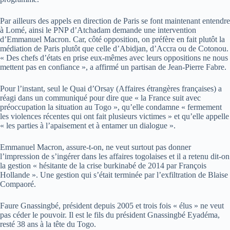
Par ailleurs des appels en direction de Paris se font maintenant entendre
à Lomé, ainsi le PNP d’Atchadam demande une intervention
d’Emmanuel Macron. Car, côté opposition, on préfère en fait plutôt la
médiation de Paris plutôt que celle d’Abidjan, d’Accra ou de Cotonou.
« Des chefs d’états en prise eux-mêmes avec leurs oppositions ne nous
mettent pas en confiance », a affirmé un partisan de Jean-Pierre Fabre.
Pour l’instant, seul le Quai d’Orsay (Affaires étrangères françaises) a
réagi dans un communiqué pour dire que « la France suit avec
préoccupation la situation au Togo », qu’elle condamne « fermement
les violences récentes qui ont fait plusieurs victimes » et qu’elle appelle
« les parties à l’apaisement et à entamer un dialogue ».
Emmanuel Macron, assure-t-on, ne veut surtout pas donner
l’impression de s’ingérer dans les affaires togolaises et il a retenu dit-on
la gestion « hésitante de la crise burkinabé de 2014 par François
Hollande ». Une gestion qui s’était terminée par l’exfiltration de Blaise
Compaoré.
Faure Gnassingbé, président depuis 2005 et trois fois « élus » ne veut
pas céder le pouvoir. Il est le fils du président Gnassingbé Eyadéma,
resté 38 ans à la tête du Togo.