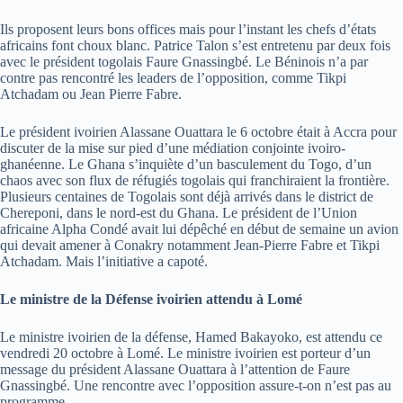
Ils proposent leurs bons offices mais pour l’instant les chefs d’états
africains font choux blanc. Patrice Talon s’est entretenu par deux fois
avec le président togolais Faure Gnassingbé. Le Béninois n’a par
contre pas rencontré les leaders de l’opposition, comme Tikpi
Atchadam ou Jean Pierre Fabre.
Le président ivoirien Alassane Ouattara le 6 octobre était à Accra pour
discuter de la mise sur pied d’une médiation conjointe ivoiro-
ghanéenne. Le Ghana s’inquiète d’un basculement du Togo, d’un
chaos avec son flux de réfugiés togolais qui franchiraient la frontière.
Plusieurs centaines de Togolais sont déjà arrivés dans le district de
Chereponi, dans le nord-est du Ghana. Le président de l’Union
africaine Alpha Condé avait lui dépêché en début de semaine un avion
qui devait amener à Conakry notamment Jean-Pierre Fabre et Tikpi
Atchadam. Mais l’initiative a capoté.
Le ministre de la Défense ivoirien attendu à Lomé
Le ministre ivoirien de la défense, Hamed Bakayoko, est attendu ce
vendredi 20 octobre à Lomé. Le ministre ivoirien est porteur d’un
message du président Alassane Ouattara à l’attention de Faure
Gnassingbé. Une rencontre avec l’opposition assure-t-on n’est pas au
programme.