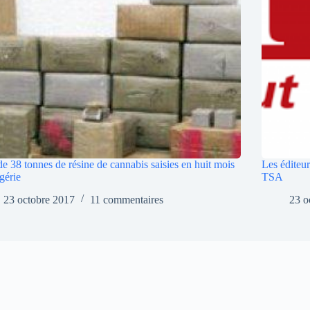
de 38 tonnes de résine de cannabis saisies en huit mois
Les éditeur
gérie
TSA
23 octobre 2017
11 commentaires
23 o