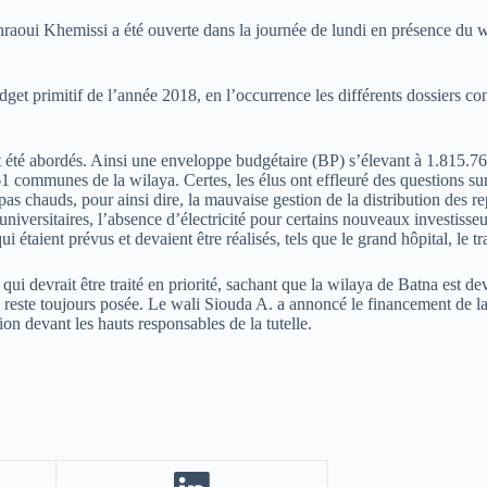
aoui Khemissi a été ouverte dans la journée de lundi en présence du wa
et primitif de l’année 2018, en l’occurrence les différents dossiers conc
nt été abordés. Ainsi une enveloppe budgétaire (BP) s’élevant à 1.815.7
 communes de la wilaya. Certes, les élus ont effleuré des questions sur
pas chauds, pour ainsi dire, la mauvaise gestion de la distribution des re
universitaires, l’absence d’électricité pour certains nouveaux investisseu
i étaient prévus et devaient être réalisés, tels que le grand hôpital, le t
l qui devrait être traité en priorité, sachant que la wilaya de Batna est
 reste toujours posée. Le wali Siouda A. a annoncé le financement de la 
on devant les hauts responsables de la tutelle.