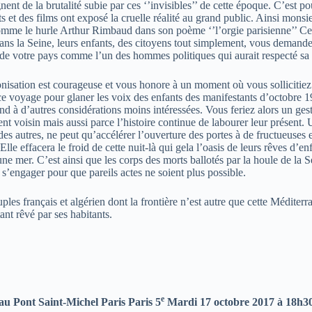
nent de la brutalité subie par ces ‘’invisibles’’ de cette époque. C’est p
rits et des films ont exposé la cruelle réalité au grand public. Ainsi mons
comme le hurle Arthur Rimbaud dans son poème ‘’l’orgie parisienne’’ Ce 
 dans la Seine, leurs enfants, des citoyens tout simplement, vous deman
e de votre pays comme l’un des hommes politiques qui aurait respecté sa 
olonisation est courageuse et vous honore à un moment où vous solliciti
 ce voyage pour glaner les voix des enfants des manifestants d’octobre 1
ond à d’autres considérations moins intéressées. Vous feriez alors un ges
 voisin mais aussi parce l’histoire continue de labourer leur présent. 
des autres, ne peut qu’accélérer l’ouverture des portes à de fructueuses e
lle effacera le froid de cette nuit-là qui gela l’oasis de leurs rêves d’
e mer. C’est ainsi que les corps des morts ballotés par la houle de la S
à s’engager pour que pareils actes ne soient plus possible.
es français et algérien dont la frontière n’est autre que cette Méditerra
ant rêvé par ses habitants.
e
 Pont Saint-Michel Paris Paris 5
Mardi 17 octobre 2017 à 18h30