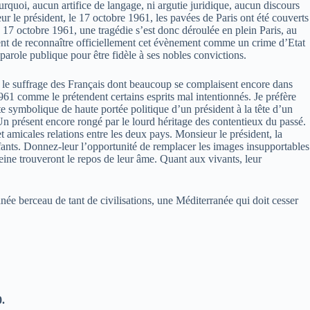
ourquoi, aucun artifice de langage, ni argutie juridique, aucun discours
ieur le président, le 17 octobre 1961, les pavées de Paris ont été couverts
17 octobre 1961, une tragédie s’est donc déroulée en plein Paris, au
dent de reconnaître officiellement cet évènement comme un crime d’Etat
parole publique pour être fidèle à ses nobles convictions.
ez le suffrage des Français dont beaucoup se complaisent encore dans
961 comme le prétendent certains esprits mal intentionnés. Je préfère
te symbolique de haute portée politique d’un président à la tête d’un
Un présent encore rongé par le lourd héritage des contentieux du passé.
t amicales relations entre les deux pays. Monsieur le président, la
enfants. Donnez-leur l’opportunité de remplacer les images insupportables
eine trouveront le repos de leur âme. Quant aux vivants, leur
née berceau de tant de civilisations, une Méditerranée qui doit cesser
.