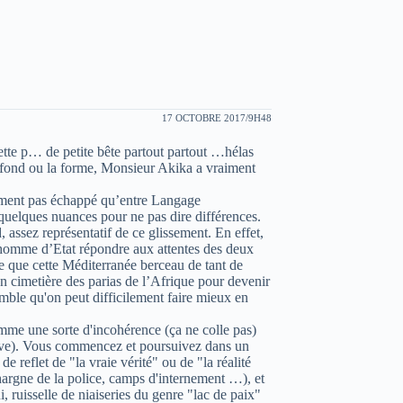
17 OCTOBRE 2017/9H48
cette p… de petite bête partout partout …hélas
e fond ou la forme, Monsieur Akika a vraiment
nement pas échappé qu’entre Langage
quelques nuances pour ne pas dire différences.
 assez représentatif de ce glissement. En effet,
’homme d’Etat répondre aux attentes des deux
tre que cette Méditerranée berceau de tant de
un cimetière des parias de l’Afrique pour devenir
emble qu'on peut difficilement faire mieux en
mme une sorte d'incohérence (ça ne colle pas)
ssive). Vous commencez et poursuivez dans un
e reflet de "la vraie vérité" ou de "la réalité
a hargne de la police, camps d'internement …), et
i, ruisselle de niaiseries du genre "lac de paix"