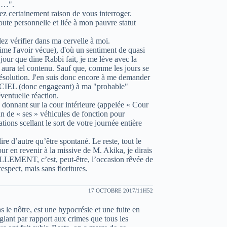
s …".
z certainement raison de vous interroger.
toute personnelle et liée à mon pauvre statut
allez vérifier dans ma cervelle à moi.
stime l'avoir vécue), d'où un sentiment de quasi
ur que dine Rabbi fait, je me lève avec la
 aura tel contenu. Sauf que, comme les jours se
résolution. J'en suis donc encore à me demander
ICIEL (donc engageant) à ma "probable"
ventuelle réaction.
donnant sur la cour intérieure (appelée « Cour
n de « ses » véhicules de fonction pour
ions scellant le sort de votre journée entière
ire d’autre qu’être spontané. Le reste, tout le
ur en revenir à la missive de M. Akika, je dirais
LLEMENT, c’est, peut-être, l’occasion rêvée de
espect, mais sans fioritures.
17 OCTOBRE 2017/11H52
 le nôtre, est une hypocrésie et une fuite en
nglant par rapport aux crimes que tous les