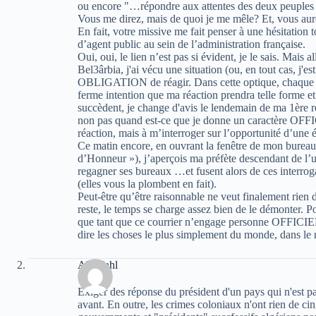
ou encore "…répondre aux attentes des deux peuple
Vous me direz, mais de quoi je me mêle? Et, vous aure
En fait, votre missive me fait penser à une hésitation 
d’agent public au sein de l’administration française.
Oui, oui, le lien n’est pas si évident, je le sais. Mais 
Bel3ârbia, j'ai vécu une situation (ou, en tout cas, j'e
OBLIGATION de réagir. Dans cette optique, chaque jo
ferme intention que ma réaction prendra telle forme et
succèdent, je change d'avis le lendemain de ma 1ère 
non pas quand est-ce que je donne un caractère OFF
réaction, mais à m’interroger sur l’opportunité d’une é
Ce matin encore, en ouvrant la fenêtre de mon bureau 
d’Honneur »), j’aperçois ma préfète descendant de l’u
regagner ses bureaux …et fusent alors de ces interrogat
(elles vous la plombent en fait).
Peut-être qu’être raisonnable ne veut finalement rien d
reste, le temps se charge assez bien de le démonter. Po
que tant que ce courrier n’engage personne OFFICIE
dire les choses le plus simplement du monde, dans le r
Abu Jahl
Exiger des réponse du président d'un pays qui n'est pas
avant. En outre, les crimes coloniaux n'ont rien de ci