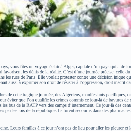
pays, vous fîtes un voyage éclair à Alger, capitale d’un pays qui a de lo
 favorisent les dénis de la réalité. C’est d’une journée précise, celle d
ans les rues de Paris. Elle voulait protester contre une décision inique qui
enait aussi à exprimer son droit de résister à l’oppression, droit inscrit 
s de cette tragique journée, des Algériens, manifestants pacifiques, ont é
pour éviter que l’on qualifie les crimes commis ce jour-là de bavures de 
ans les bus de la RATP vers des camps d’internement. Ce jour-là des cent
gées par les lois de la république. Ils furent secourus dans des pharmacie
 Seine. Leurs familles à ce jour n’ont pas de lieu pour aller les pleurer e