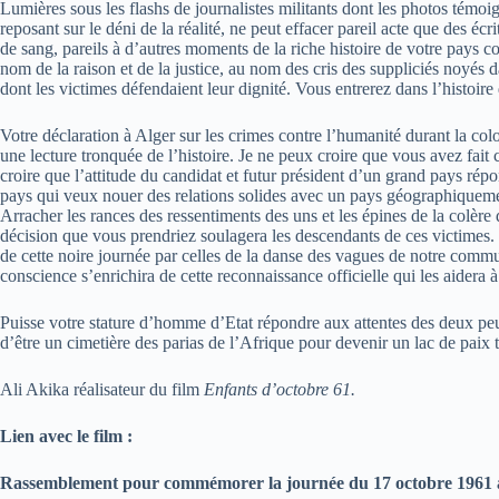
Lumières sous les flashs de journalistes militants dont les photos témoig
reposant sur le déni de la réalité, ne peut effacer pareil acte que des éc
de sang, pareils à d’autres moments de la riche histoire de votre pays 
nom de la raison et de la justice, au nom des cris des suppliciés noyés
dont les victimes défendaient leur dignité. Vous entrerez dans l’histoir
Votre déclaration à Alger sur les crimes contre l’humanité durant la c
une lecture tronquée de l’histoire. Je ne peux croire que vous avez fait
croire que l’attitude du candidat et futur président d’un grand pays rép
pays qui veux nouer des relations solides avec un pays géographiquement
Arracher les rances des ressentiments des uns et les épines de la colère 
décision que vous prendriez soulagera les descendants de ces victimes. E
de cette noire journée par celles de la danse des vagues de notre commun
conscience s’enrichira de cette reconnaissance officielle qui les aidera 
Puisse votre stature d’homme d’Etat répondre aux attentes des deux peupl
d’être un cimetière des parias de l’Afrique pour devenir un lac de paix t
Ali Akika réalisateur du film
Enfants d’octobre 61.
Lien avec le film :
Rassemblement pour commémorer la journée du 17 octobre 1961 au