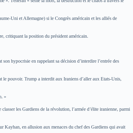
e ». Téhéran « sème la mort, la destruction et le chaos à travers le
aume-Uni et Allemagne) si le Congrès américain et les alliés de
e, critiquant la position du président américain.
t son hypocrisie en rappelant sa décision d’interdire l’entrée des
nt le pouvoir. Trump a interdit aux Iraniens d’aller aux Etats-Unis,
n. »
 classer les Gardiens de la révolution, l’armée d’élite iranienne, parmi
ateur Kayhan, en allusion aux menaces du chef des Gardiens qui avait