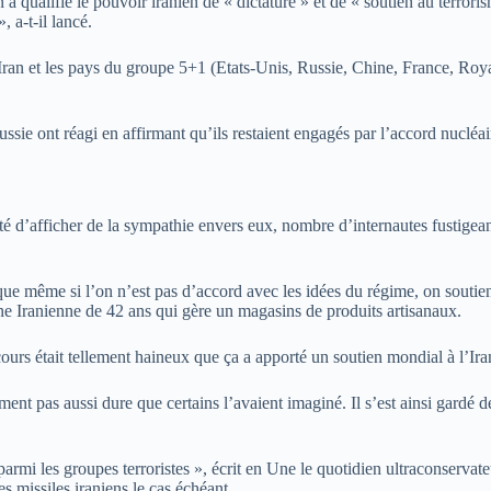
qualifié le pouvoir iranien de « dictature » et de « soutien au terrorism
, a-t-il lancé.
’Iran et les pays du groupe 5+1 (Etats-Unis, Russie, Chine, France, Roy
sie ont réagi en affirmant qu’ils restaient engagés par l’accord nucléair
nté d’afficher de la sympathie envers eux, nombre d’internautes fustigean
an que même si l’on n’est pas d’accord avec les idées du régime, on soutie
une Iranienne de 42 ans qui gère un magasins de produits artisanaux.
cours était tellement haineux que ça a apporté un soutien mondial à l’Ira
ent pas aussi dure que certains l’avaient imaginé. Il s’est ainsi gardé de
parmi les groupes terroristes », écrit en Une le quotidien ultraconserv
s missiles iraniens le cas échéant.