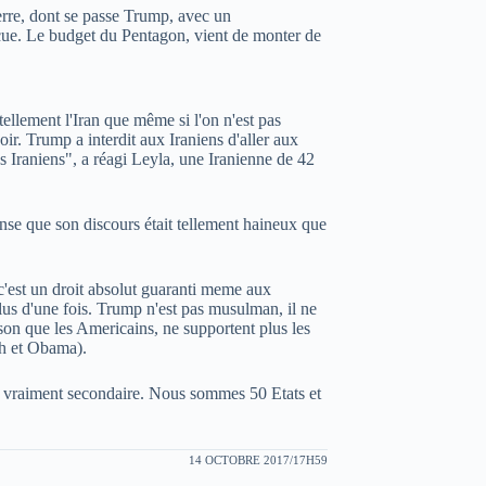
erre, dont se passe Trump, avec un
cue. Le budget du Pentagon, vient de monter de
 tellement l'Iran que même si l'on n'est pas
ir. Trump a interdit aux Iraniens d'aller aux
es Iraniens", a réagi Leyla, une Iranienne de 42
pense que son discours était tellement haineux que
c'est un droit absolut guaranti meme aux
plus d'une fois. Trump n'est pas musulman, il ne
raison que les Americains, ne supportent plus les
sh et Obama).
t vraiment secondaire. Nous sommes 50 Etats et
14 OCTOBRE 2017/17H59