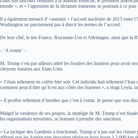
Dans son discours vendredi à la Maison Blanche, le président américain a 
monde », et « l’agression de la dictature iranienne se poursuit à ce jour »
Il a également menacé d' »annuler » l’accord nucléaire de 2015 entre l
Washington ne parviennent pas à durcir les termes de l’accord.
De leur côté, le trio France, Royaume-Uni et Allemagne, ainsi que la Rus
– ‘A vomir’ –
M. Trump s’est par ailleurs attiré les foudres des Iraniens pour avoir te
citoyens iraniens aux Etats-Unis.
« J’étais tellement en colère hier soir. Cet individu hait tellement l’Ir
comment peut-il dire qu’il est aux côtés des Iraniens », a réagi Leyla, 
« Il profère tellement d’insultes que c’est à vomir. Je pense que son dis
Malgré la virulence de ses propos, la stratégie de M. Trump n’est finalem
les organisations terroristes, se bornant à prendre des sanctions.
« La tactique des Gardiens a fonctionné, Trump n’a pas osé les classer 
affirmé que les Américains devraient déplacer leurs bases à 2.000 km de