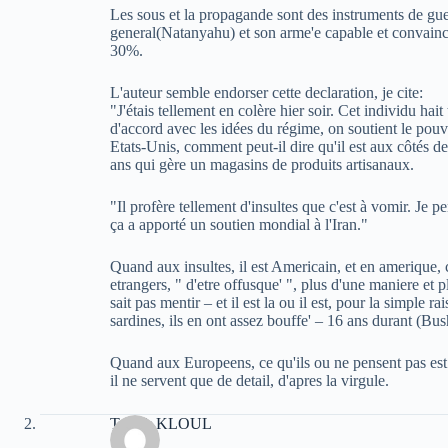
Les sous et la propagande sont des instruments de gu
general(Natanyahu) et son arme'e capable et convain
30%.
L'auteur semble endorser cette declaration, je cite:
"J'étais tellement en colère hier soir. Cet individu hait
d'accord avec les idées du régime, on soutient le pouvo
Etats-Unis, comment peut-il dire qu'il est aux côtés d
ans qui gère un magasins de produits artisanaux.
"Il profère tellement d'insultes que c'est à vomir. Je 
ça a apporté un soutien mondial à l'Iran."
Quand aux insultes, il est Americain, et en amerique, 
etrangers, " d'etre offusque' ", plus d'une maniere et 
sait pas mentir – et il est la ou il est, pour la simple 
sardines, ils en ont assez bouffe' – 16 ans durant (Bu
Quand aux Europeens, ce qu'ils ou ne pensent pas es
il ne servent que de detail, d'apres la virgule.
Toufik KLOUL