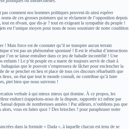
t politiques ou intellectuelles.
nt pas comment nos hommes politiques peuvent-ils ainsi espérer
s noms de ces grosses pointures qui se réclament de l’opposition depuis
 tout en rêvant, que dis-je ? tout en exigeant la sympathie du peuple !
 projets est l’unique moyen pour nous de nous soustraire de notre condition
ger ! Mais force est de constater qu’il ne transpire aucun terrain
ique n’est pas un phénomène spontané ! Il est le résultat d’interactions
e l’on se laisse entraîner dans ce jeu de baballe incontrôlé ! Une
 enfants ! Le p’tit peuple en a marre de toujours servir de chair à
e baltaguias que le pouvoir s’empressera de lâcher pour enclencher la
tile de se pencher en lieu et place de tous ces discours rébarbatifs que
s lieux, un état que tout le monde connaît, ne contribue qu’à faire
ors, ptet bien que nous suivrons !
ercation verbale à qui mieux mieux qui domine. À ce propos, les
elleur endurci (rappelons-nous de la dispute, rapportée ici même par
 Sansal depuis de nombreuses années ! Par ailleurs, n’oublions pas que
alors, vous en faites quoi ? Des brioches ? pour paraphraser notre
nt ancrées dans la formule « Dada », à laquelle chacun est tenu de se