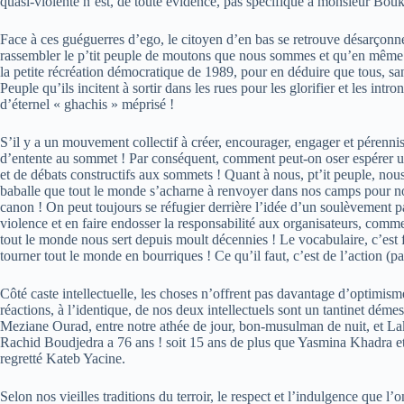
quasi-violente n’est, de toute évidence, pas spécifique à monsieur Boukro
Face à ces guéguerres d’ego, le citoyen d’en bas se retrouve désarçon
rassembler le p’tit peuple de moutons que nous sommes et qu’en même tem
la petite récréation démocratique de 1989, pour en déduire que tous, san
Peuple qu’ils incitent à sortir dans les rues pour les glorifier et les in
d’éternel « ghachis » méprisé !
S’il y a un mouvement collectif à créer, encourager, engager et pérenniser,
d’entente au sommet ! Par conséquent, comment peut-on oser espérer unir 
et de débats constructifs aux sommets ! Quant à nous, pt’it peuple, nou
baballe que tout le monde s’acharne à renvoyer dans nos camps pour nous 
canon ! On peut toujours se réfugier derrière l’idée d’un soulèvement p
violence et en faire endosser la responsabilité aux organisateurs, comme i
tout le monde nous sert depuis moult décennies ! Le vocabulaire, c’est fa
tourner tout le monde en bourriques ! Ce qu’il faut, c’est de l’action (p
Côté caste intellectuelle, les choses n’offrent pas davantage d’optim
réactions, à l’identique, de nos deux intellectuels sont un tantinet dém
Meziane Ourad, entre notre athée de jour, bon-musulman de nuit, et Lak
Rachid Boudjedra a 76 ans ! soit 15 ans de plus que Yasmina Khadra et 
regretté Kateb Yacine.
Selon nos vieilles traditions du terroir, le respect et l’indulgence que 