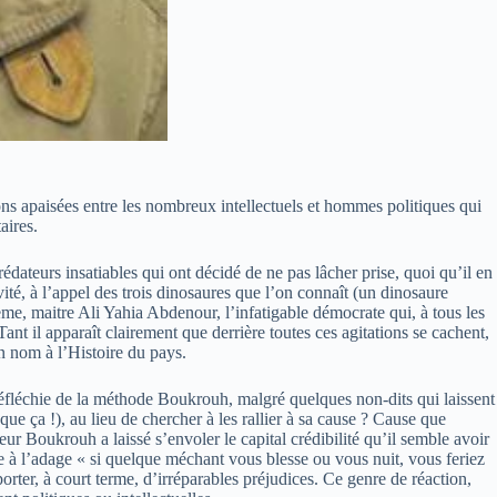
tions apaisées entre les nombreux intellectuels et hommes politiques qui
aires.
dateurs insatiables qui ont décidé de ne pas lâcher prise, quoi qu’il en
vité, à l’appel des trois dinosaures que l’on connaît (un dinosaure
3ème, maitre Ali Yahia Abdenour, l’infatigable démocrate qui, à tous les
t il apparaît clairement que derrière toutes ces agitations se cachent,
on nom à l’Histoire du pays.
réfléchie de la méthode Boukrouh, malgré quelques non-dits qui laissent
que ça !), au lieu de chercher à les rallier à sa cause ? Cause que
sieur Boukrouh a laissé s’envoler le capital crédibilité qu’il semble avoir
fère à l’adage « si quelque méchant vous blesse ou vous nuit, vous feriez
porter, à court terme, d’irréparables préjudices. Ce genre de réaction,