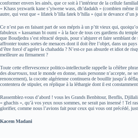
conformer envers les ainés, que ce soit à l’intérieur de la cellule famili
« Khass yezwarik kane s’yiwene wass, dh’dadakh » (combien même il ne te
autre, qui veut que « lifatek b’lilla fatek b’hilla » (qui te devance d’un j
Ce n’est pas en faisant part de son mépris à un p’tit vieux qui, quoiqu’
fabuleux « kassaman bi oumi » à la face de tous ces gardiens du temple s
que Boudjedra s’est rétracté depuis, pour s’abjurer et faire semblant de 
affronter toutes sortes de menaces dont il doit être l’objet, dans un pay
d’être forcé d’agréer la chahadda ? N’est-ce pas absurde et idiot de risq
meilleure au firmament ?
Toute cette effervescence politico-intellectuelle rappelle la célèbre phr
des
dourrouss
, tout le monde en donne, mais personne n’accepte, ne ser
renoncement), la cocotte algérienne continuera de bouillir jusqu’à déflagra
contentera de stipuler, en réplique à la léthargie dont il est constamment
Rassemblez-vous d’abord ! vous les Grands Benbitour, Benflis, Djillali,
« ghachis », qu’à vos yeux nous sommes, ne serait pas insensé ! Tel ras
glorifier, comme nous l’avions fait pour ceux qui vous ont précédé, just
Kacem Madani