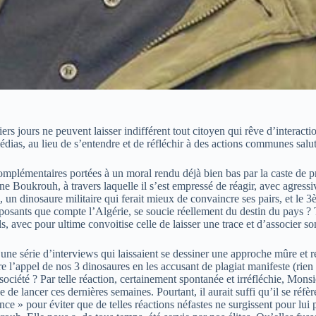
niers jours ne peuvent laisser indifférent tout citoyen qui rêve d’interac
 médias, au lieu de s’entendre et de réfléchir à des actions communes salut
omplémentaires portées à un moral rendu déjà bien bas par la caste de pré
ine Boukrouh, à travers laquelle il s’est empressé de réagir, avec agressi
, un dinosaure militaire qui ferait mieux de convaincre ses pairs, et le 
sants que compte l’Algérie, se soucie réellement du destin du pays ? Tan
ls, avec pour ultime convoitise celle de laisser une trace et d’associer s
une série d’interviews qui laissaient se dessiner une approche mûre et 
re l’appel de nos 3 dinosaures en les accusant de plagiat manifeste (rien 
la société ? Par telle réaction, certainement spontanée et irréfléchie, Mon
se de lancer ces dernières semaines. Pourtant, il aurait suffi qu’il se ré
nce » pour éviter que de telles réactions néfastes ne surgissent pour lui 