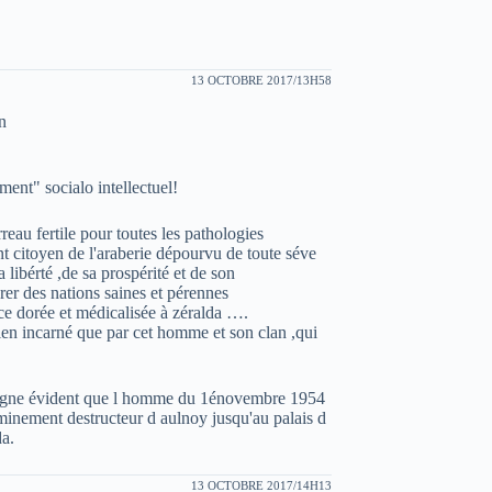
13 OCTOBRE 2017/13H58
n
ment" socialo intellectuel!
reau fertile pour toutes les pathologies
t citoyen de l'araberie dépourvu de toute séve
 libérté ,de sa prospérité et de son
des nations saines et pérennes
nce dorée et médicalisée à zéralda ….
 bien incarné que par cet homme et son clan ,qui
e signe évident que l homme du 1énovembre 1954
heminement destructeur d aulnoy jusqu'au palais d
da.
13 OCTOBRE 2017/14H13