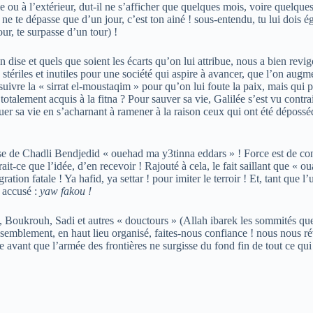
ale ou à l’extérieur, dut-il ne s’afficher que quelques mois, voire quelqu
 dépasse que d’un jour, c’est ton ainé ! sous-entendu, tu lui dois égard
our, te surpasse d’un tour) !
on dise et quels que soient les écarts qu’on lui attribue, nous a bien re
tériles et inutiles pour une société qui aspire à avancer, que l’on augme
suivre la « sirrat el-moustaqim » pour qu’on lui foute la paix, mais qui 
s totalement acquis à la fitna ? Pour sauver sa vie, Galilée s’est vu cont
uer sa vie en s’acharnant à ramener à la raison ceux qui ont été déposséd
ase de Chadli Bendjedid « ouehad ma y3tinna eddars » ! Force est de const
ait-ce que l’idée, d’en recevoir ! Rajouté à cela, le fait saillant que
tion fatale ! Ya hafid, ya settar ! pour imiter le terroir ! Et, tant que l
 accusé :
yaw fakou !
 Boukrouh, Sadi et autres « douctours » (Allah ibarek les sommités que 
semblement, en haut lieu organisé, faites-nous confiance ! nous nous ré
e avant que l’armée des frontières ne surgisse du fond fin de tout ce qu