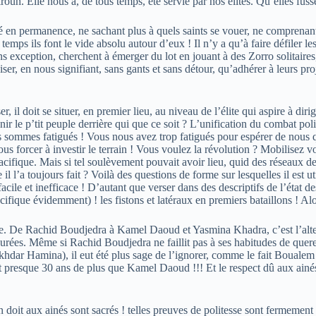
uh. Elle nous a, de tous temps, été servie par nos élites. Qu’elles fussen
né en permanence, ne sachant plus à quels saints se vouer, ne comprena
ps ils font le vide absolu autour d’eux ! Il n’y a qu’à faire défiler le
s exception, cherchent à émerger du lot en jouant à des Zorro solitaires,
troniser, en nous signifiant, sans gants et sans détour, qu’adhérer à leurs
 il doit se situer, en premier lieu, au niveau de l’élite qui aspire à diri
le p’tit peuple derrière qui que ce soit ? L’unification du combat polit
s sommes fatigués ! Vous nous avez trop fatigués pour espérer de nous qu
forcer à investir le terrain ! Vous voulez la révolution ? Mobilisez vos
acifique. Mais si tel soulèvement pouvait avoir lieu, quid des réseaux d
l l’a toujours fait ? Voilà des questions de forme sur lesquelles il est u
cile et inefficace ! D’autant que verser dans des descriptifs de l’état de
acifique évidemment) ! les fistons et latéraux en premiers bataillons ! Al
isme. De Rachid Boudjedra à Kamel Daoud et Yasmina Khadra, c’est l’alt
esurées. Même si Rachid Boudjedra ne faillit pas à ses habitudes de quer
hdar Hamina), il eut été plus sage de l’ignorer, comme le fait Boualem
presque 30 ans de plus que Kamel Daoud !!! Et le respect dû aux ainés 
l’on doit aux ainés sont sacrés ! telles preuves de politesse sont fermeme