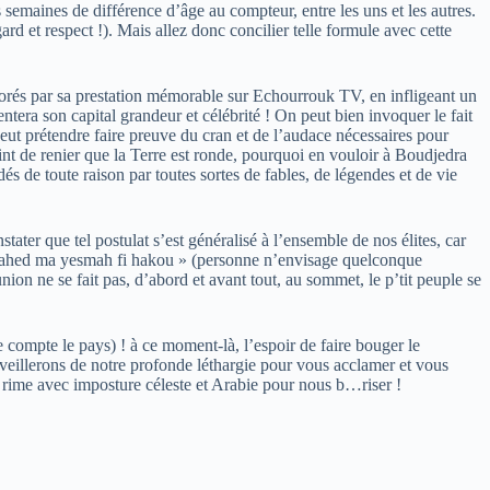
es semaines de différence d’âge au compteur, entre les uns et les autres.
 et respect !). Mais allez donc concilier telle formule avec cette
vigorés par sa prestation mémorable sur Echourrouk TV, en infligeant un
ntera son capital grandeur et célébrité ! On peut bien invoquer le fait
peut prétendre faire preuve du cran et de l’audace nécessaires pour
raint de renier que la Terre est ronde, pourquoi en vouloir à Boudjedra
és de toute raison par toutes sortes de fables, de légendes et de vie
ater que tel postulat s’est généralisé à l’ensemble de nos élites, car
 « ouahed ma yesmah fi hakou » (personne n’envisage quelconque
’union ne se fait pas, d’abord et avant tout, au sommet, le p’tit peuple se
compte le pays) ! à ce moment-là, l’espoir de faire bouger le
veillerons de notre profonde léthargie pour vous acclamer et vous
i rime avec imposture céleste et Arabie pour nous b…riser !