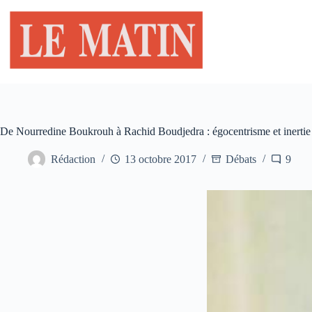
Passer
au
contenu
De Nourredine Boukrouh à Rachid Boudjedra : égocentrisme et inertie
Rédaction
13 octobre 2017
Débats
9