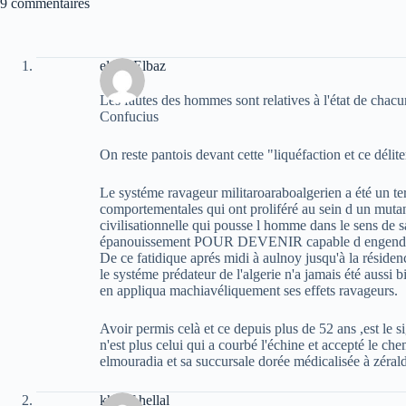
9 commentaires
elvez Elbaz
Les fautes des hommes sont relatives à l'état de chacu
Confucius
On reste pantois devant cette "liquéfaction et ce délite
Le systéme ravageur militaroaraboalgerien a été un ter
comportementales qui ont proliféré au sein d un mutan
civilisationnelle qui pousse l homme dans le sens de sa
épanouissement POUR DEVENIR capable d engendrer 
De ce fatidique aprés midi à aulnoy jusqu'à la réside
le systéme prédateur de l'algerie n'a jamais été aussi
en appliqua machiavéliquement ses effets ravageurs.
Avoir permis celà et ce depuis plus de 52 ans ,est l
n'est plus celui qui a courbé l'échine et accepté le c
elmouradia et sa succursale dorée médicalisée à zéral
khelaf hellal