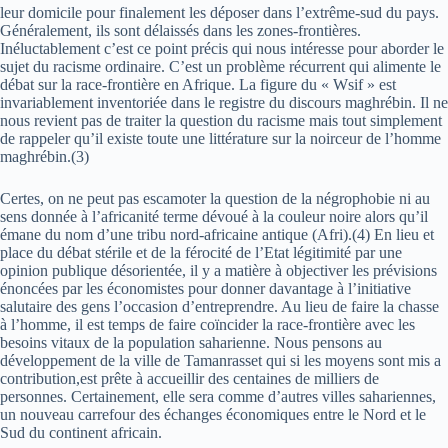
leur domicile pour finalement les déposer dans l’extrême-sud du pays.
Généralement, ils sont délaissés dans les zones-frontières.
Inéluctablement c’est ce point précis qui nous intéresse pour aborder le
sujet du racisme ordinaire. C’est un problème récurrent qui alimente le
débat sur la race-frontière en Afrique. La figure du « Wsif » est
invariablement inventoriée dans le registre du discours maghrébin. Il ne
nous revient pas de traiter la question du racisme mais tout simplement
de rappeler qu’il existe toute une littérature sur la noirceur de l’homme
maghrébin.(3)
Certes, on ne peut pas escamoter la question de la négrophobie ni au
sens donnée à l’africanité terme dévoué à la couleur noire alors qu’il
émane du nom d’une tribu nord-africaine antique (Afri).(4) En lieu et
place du débat stérile et de la férocité de l’Etat légitimité par une
opinion publique désorientée, il y a matière à objectiver les prévisions
énoncées par les économistes pour donner davantage à l’initiative
salutaire des gens l’occasion d’entreprendre. Au lieu de faire la chasse
à l’homme, il est temps de faire coïncider la race-frontière avec les
besoins vitaux de la population saharienne. Nous pensons au
développement de la ville de Tamanrasset qui si les moyens sont mis a
contribution,est prête à accueillir des centaines de milliers de
personnes. Certainement, elle sera comme d’autres villes sahariennes,
un nouveau carrefour des échanges économiques entre le Nord et le
Sud du continent africain.