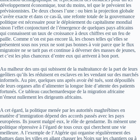
développement économique, tout du moins, tel que le prévoient les
prévisionnistes. De deux choses l’une : ou bien la projection globale
s’avère exacte et dans ce cas-là, une refonte totale de la gouvernance
politique est nécessaire pour le déploiement du capitalisme mondial
sinon l’effet conjoncturel de l’émergence de quelques pays africains
qui connaissent un taux de croissance à deux chiffres est un feu de
paille. Comme n’on est pas encore là, les choses telles qu’elles se
présentent sous nos yeux ne sont pas bonnes à voir parce que le flux
migratoire ne se tarit pas et continue à déverser des masses de jeunes,
et c’est les plus chanceux d’entre eux qui arrivent à bon port.
Au malheur des uns qui subissent de la maltraitance de la part de leurs
geôliers qu’ils les réduisent en esclaves en les vendant sur des marchés
informels. Au pire, quelques uns après avoir été tués, sont dépouillés
de leurs organes afin d’alimenter la longue liste d’attente des patients
fortunés. Ce tableau cauchemardesque de la migration africaine
n’émeut nullement les dirigeants africains.
A cet égard, la politique menée par les autorités maghrébines en
matière d’immigration dépend des accords passés avec les pays
européens. Ils jouent malgré eux, le rôle de gendarme. Ils mènent une
politique répressive à l’égard de tous ceux qui cherchent une vie
meilleure. A l’exemple de l’Algérie qui organise régulièrement des
battues dans les villes en allant chasser les Noirs sur les chantiers ou à