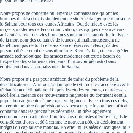
physionomie de l’espace.(2)
Notre propos ne concerne nullement la connaissance qu’ont les
hommes du désert mais simplement de situer le danger que représente
le Sahara pour tous ces jeunes Africains. Qui de mieux avec les
moyens modernes de la communication, des équipes de sauveteurs
arrivent à sauver des vies humaines sans que cela amoindrit le risque
de la mort pour des centaines de jeunes qui malheureusement ne
bénéficient pas de tout cette assistance réservée, hélas, qu’à des
personnalités en mal de sensation forte. Rien n’y fait, et ce malgré leur
armada technologique, les armées modernes ont toutes besoin de
l’expertise des sahariens détenteurs d’un savoir géo-astral sans
équivalent dans la connaissance du Sahara.
Notre propos n’a pas pour ambition de traiter du problème de la
désertification en Afrique d’autant que le rythme s’est accéléré avec le
réchauffement climatique. D’après les études en cours, ce processus
accélère la cadence des mouvements migratoire du continent dont la
population augmente d’une façon vertigineuse. Face à tous ces défis,
un certain nombre de prévisionnistes pensent que le continent africain
connaîtra dans les prochaines décennies, un développement
économique considérable. Pour les plus optimistes d’entre eux, ils le
considèrent d’ores et déjà comme le nouveau pôle du déploiement
intégral du capitalisme mondial. En effet, ni les aléas climatiques, ni la
dimension démographique ne représentent des obstacles pour un tel