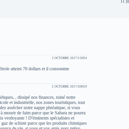
11 j
2 OCTOBRE 2017/11H54
étrole atteint 70 dollars et il consomme
2 OCTOBRE 2017/20H19
iques, , dissipé nos finances, ruiné notre
cole et industrielle, nos zones touristiques, tout
ulez assécher notre nappe phréatique, si vous
s à mourir de faim parce que le Sahara ne pourra
is verdoyante ! D'éminents spécialistes et
u gaz de schiste parce que les produits chimiques
source de vie, si vous et vos amis avez prévu