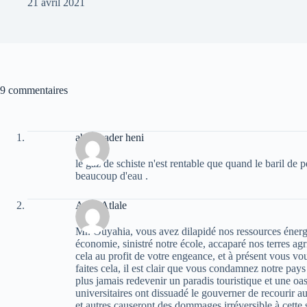
21 avril 2021
9 commentaires
abdelkader heni
le gaz de schiste n'est rentable que quand le baril de p
beaucoup d'eau .
Atala Atlale
Mr. Ouyahia, vous avez dilapidé nos ressources énergét
économie, sinistré notre école, accaparé nos terres agri
cela au profit de votre engeance, et à présent vous vo
faites cela, il est clair que vous condamnez notre pay
plus jamais redevenir un paradis touristique et une oas
universitaires ont dissuadé le gouverner de recourir a
et autres causeront des dommages irréversible à cette 