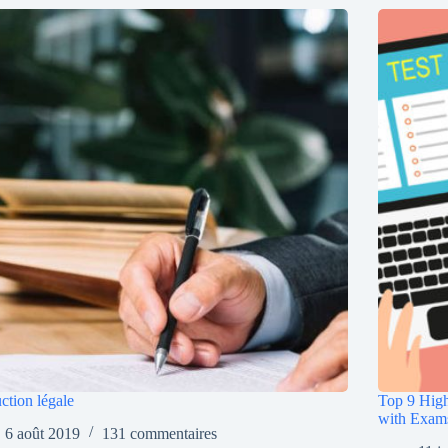
ction légale
Top 9 High
with Exam
6 août 2019
131 commentaires