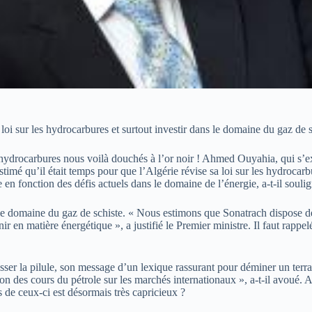
oi sur les hydrocarbures et surtout investir dans le domaine du gaz de s
hydrocarbures nous voilà douchés à l’or noir ! Ahmed Ouyahia, qui s’ex
estimé qu’il était temps pour que l’Algérie révise sa loi sur les hydroca
e en fonction des défis actuels dans le domaine de l’énergie, a-t-il soulig
s le domaine du gaz de schiste. « Nous estimons que Sonatrach dispose de
ir en matière énergétique », a justifié le Premier ministre. Il faut rap
sser la pilule, son message d’un lexique rassurant pour déminer un terr
tion des cours du pétrole sur les marchés internationaux », a-t-il avou
 de ceux-ci est désormais très capricieux ?