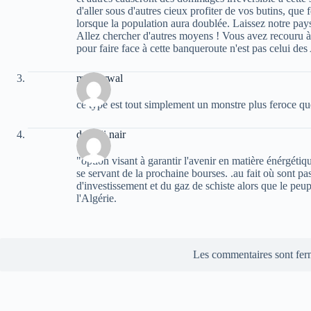
d'aller sous d'autres cieux profiter de vos butins, que
lorsque la population aura doublée. Laissez notre pays
Allez chercher d'autres moyens ! Vous avez recouru à l
pour faire face à cette banqueroute n'est pas celui des
moh arwal
ce type est tout simplement un monstre plus feroce q
deradji nair
"option visant à garantir l'avenir en matière énérgétiqu
se servant de la prochaine bourses. .au fait où sont pa
d'investissement et du gaz de schiste alors que le peup
l'Algérie.
Les commentaires sont fer