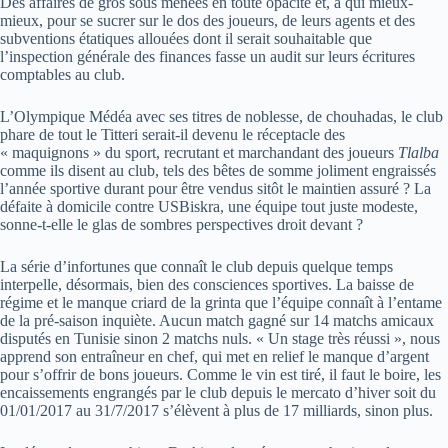
Des affaires de gros sous menées en toute opacité et, à qui mieux-
mieux, pour se sucrer sur le dos des joueurs, de leurs agents et des
subventions étatiques allouées dont il serait souhaitable que
l’inspection générale des finances fasse un audit sur leurs écritures
comptables au club.
L’Olympique Médéa avec ses titres de noblesse, de chouhadas, le club
phare de tout le Titteri serait-il devenu le réceptacle des
« maquignons » du sport, recrutant et marchandant des joueurs
Tlalba
comme ils disent au club, tels des bêtes de somme joliment engraissés
l’année sportive durant pour être vendus sitôt le maintien assuré ? La
défaite à domicile contre USBiskra, une équipe tout juste modeste,
sonne-t-elle le glas de sombres perspectives droit devant ?
La série d’infortunes que connaît le club depuis quelque temps
interpelle, désormais, bien des consciences sportives. La baisse de
régime et le manque criard de la grinta que l’équipe connaît à l’entame
de la pré-saison inquiète. Aucun match gagné sur 14 matchs amicaux
disputés en Tunisie sinon 2 matchs nuls. « Un stage très réussi », nous
apprend son entraîneur en chef, qui met en relief le manque d’argent
pour s’offrir de bons joueurs. Comme le vin est tiré, il faut le boire, les
encaissements engrangés par le club depuis le mercato d’hiver soit du
01/01/2017 au 31/7/2017 s’élèvent à plus de 17 milliards, sinon plus.