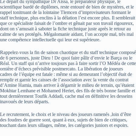
Le départ du sympathique Dr Aissa, le préparateur physique, le
scientifique bardé de diplômes, reste entouré de bien de mystères, et le
rappel tonitruant de la lointaine Tlemcen d’improvisateurs formant le
staff technique, plus enclins à la délation l’est encore plus. Il semblerait
que ce spécialiste faisait de l’ombre et gênait par son travail rigoureux,
dont on s’amusait à saboter la fiche technique juste après le retour au
calme de ses protégés. Mégalomanie aidant, l’on accepte mal, très mal
une compétence intellectuelle qui leur est supérieure.
Rappelez-vous la fin de saison chaotique et du staff technique composé
de 6 personnes, juste Dieu ! De quoi faire pâlir d’envie le Barça ou le
Réal. Un staff qui n’arrive toujours pas à faire sortir l’O Médéa de cette
ornière d’échecs prévisible postmercato. La libération de joueurs
cadres de l’équipe est fatale : même si au demeurant l’objectif était de
remplir et garnir les caisses de l’association avec la vente du contrat
d’Amine Hamia, mais arriver à dégarnir le milieu de terrain, qu’étaient
Mokhtar Lemhane et Mohamed Heriet, des fils de très bonne famille et
tout dernièrement Toufik Addadi, cache mal en définitive les desseins
inavoués de leurs départs.
Le recrutement, le choix et le niveau des joueurs ramenés ,loin d’être
des foudres de guerre sont, quant à eux, sujets de bien de critiques,
touchant dans leurs sillages, même, les catégories juniors et espoirs.