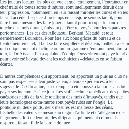
Les joueurs locaux, les plus en vue et que, étrangement, l’entraîneur en
chef traite de toutes sortes d’injures, sont intelligemment détruit dans
leur progression, notamment. en leur faisant miroiter les cimes et en les
faisant accéder l’espace d’un temps en catégorie séniors tantôt, pour
faire bonne mesure, les faire jouer et tantôt pour occuper le banc de
touche des mois durant, finissant par être renvoyés pour leurs pauvres
performances. Les cas des Allouaoui, Berkani, Metatidj,et tout
dernièrement Bourekba. Pour être aux bons grâces du bureau et de
l’entraîneur en chef, il faut se faire serpillère et délateur, malheur à celui
qui critique un choix tactique ou un programme d’entraînement, tour à
tour, le Dr Aïssa et l’ex-capitaine d’équipe Ousserir en ont payé le prix
pour avoir été bavard devant les techniciens –délateurs en se faisant
écarter.
D’autres compétences qui apportaient, ou apportent un plus au club ne
sont pas respectées à leur juste valeur, à leurs expériences, à leur
sagesse, le Dr Otmanine, par exemple, a été poussé à la porte sans lui
payer ses indemnités à ce jour. Les staffs technico-médicaux des petites
catégories natifs de la ville totalisent des mois d’impayés, tandis que
leurs homologues extra-muros sont payés rubis sur l’ongle. La
politique du deux poids, deux mesures est maîtresse des céans,
l’échelle des valeurs se mesure au degré d’affinité et d’allégeance des
flagorneurs, fort de leur art, des dirigeants qui mentent comme ils
respirent, faisant fi de la parole donnée.