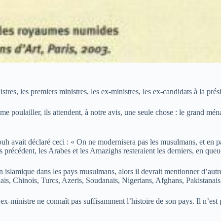
res, les premiers ministres, les ex-ministres, les ex-candidats à la présid
e poulailler, ils attendent, à notre avis, une seule chose : le grand mé
h avait déclaré ceci : « On ne modernisera pas les musulmans, et en par
 précédent, les Arabes et les Amazighs resteraient les derniers, en queu
ution islamique dans les pays musulmans, alors il devrait mentionner d’a
lais, Chinois, Turcs, Azeris, Soudanais, Nigerians, Afghans, Pakistanais,
ex-ministre ne connaît pas suffisamment l’histoire de son pays. Il n’est p