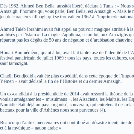
Dès 1962, Ahmed Ben Bella, aussitôt libéré, déclara à Tunis : « Nous s
Amazigh, l’homme qui vous parle, Ben Bella, est Amazigh ». Mais le mal 
jeu de caractères tifinagh qui se trouvait en 1962 à l’imprimerie national
Ahmed Taleb Ibrahimi avait fait appel au pouvoir magique attribué à la
arabisés par l’islam ». La magie s’appliqua, selon lui, aux Amazighs 
réparent pas les dégâts de 50 ans de négation et d’arabisation chauvine 
Houari Boumédiène, quant à lui, avait fait table rase de l’identité de l
festival panafricain de juillet 1969 : tous les pays, toutes les cultures,
sauf tamazight.
Chadli Bendjedid avait été plus expéditif, dans cette époque de l’impo
Yémen » avait déclaré la fin de l’Histoire et du dernier Amazigh.
Un ex-candidat à la présidentielle de 2014 avait ressorti la théorie de l
voulait amalgamer les « musulmans », les Alsaciens, les Maltais, les Espa
Numidie était déjà un pays organisé, souverain, qui entretenait des rela
bateaux pour la ville d’Athènes nous sont parvenues (4).
Beaucoup d’autres mercenaires ont contribué au désastre identitaire de no
et à la mythique « nation arabe ».