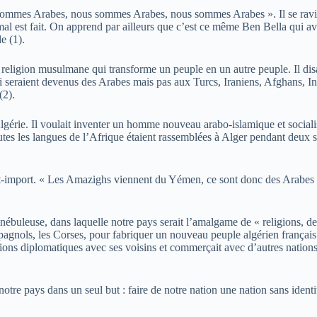
ommes Arabes, nous sommes Arabes, nous sommes Arabes ». Il se ravisa e
est fait. On apprend par ailleurs que c’est ce même Ben Bella qui avait
e (1).
 religion musulmane qui transforme un peuple en un autre peuple. Il di
qui seraient devenus des Arabes mais pas aux Turcs, Iraniens, Afghans
(2).
’Algérie. Il voulait inventer un homme nouveau arabo-islamique et sociali
 toutes les langues de l’Afrique étaient rassemblées à Alger pendant deux s
rt-import. « Les Amazighs viennent du Yémen, ce sont donc des Arabes » 
a nébuleuse, dans laquelle notre pays serait l’amalgame de « religions, de
gnols, les Corses, pour fabriquer un nouveau peuple algérien français. C’
tions diplomatiques avec ses voisins et commerçait avec d’autres nations
tre pays dans un seul but : faire de notre nation une nation sans identité