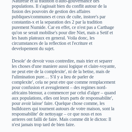
Naturelle et la tradition d'auto-gouvernance des
populations. Il s'agissait bien du conflit autour de la
fusion des pouvoirs de gestion des affaires
publiques/communes et ceux de culte, instore's par
constantin-x et la separation des 2 par la tradition
purement Numide. Car en effet, ce n'est pas a Carthage
qu'on se serait mobilise's pour dire Niet, mais a Setif et
les hauts plateaux en general. Voila donc, les
circumstances de la reflection et l'ecriture et
developement du sujet.
Desole' de devoir vous contredire, mais trier et separer
les choses d'une maniere aussi logique et claire-voyante,
ne peut etre de la complexite', ni de la betise, mais de
l'ulimination pure… S'il y a lieu de parler de
complexite', cela ne peut etre que comme remplacement
pour confusion et aveuglement – des regimes nord-
africains biensur, a commencer par celui d'alger – quand
aux populations, elles ont leurs parts de responsabilite',
pour avoir laisse' faire. Quelque chose comme, les
bulldozers qui tournent autours de votre maison, sont la
responsabilite' de nettoyage – ce que nous et nos
arrieres ont failli de faire. Mais comme dit le dicton: Il
n'est jamais trop tard de bien faire.