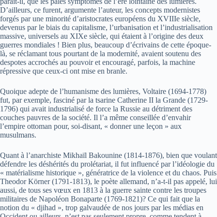
paraît-il, que les pâles symptômes de l’ère lointaine des lumières.
D’ailleurs, ce furent, argumente l’auteur, les concepts modernistes
forgés par une minorité d’aristocrates européens du XVIIIe siècle,
devenus par le biais du capitalisme, l’urbanisation et l’industrialisation
massive, universels au XIXe siècle, qui étaient à l’origine des deux
guerres mondiales ! Bien plus, beaucoup d’écrivains de cette époque-
là, se réclamant tous pourtant de la modernité, avaient soutenu des
despotes accrochés au pouvoir et encouragé, parfois, la machine
répressive que ceux-ci ont mise en branle.
Quoique adepte de l’humanisme des lumières, Voltaire (1694-1778)
fut, par exemple, fasciné par la tsarine Catherine II la Grande (1729-
1796) qui avait industrialisé de force la Russie au détriment des
couches pauvres de la société. Il l’a même conseillée d’envahir
l’empire ottoman pour, soi-disant, « donner une leçon » aux
musulmans.
Quant à l’anarchiste Mikhaïl Bakounine (1814-1876), bien que voulant
défendre les déshérités du prolétariat, il fut influencé par l’idéologie du
« matérialisme historique », génératrice de la violence et du chaos. Puis
Theodor Körner (1791-1813), le poète allemand, n’a-t-il pas appelé, lui
aussi, de tous ses vœux en 1813 à la guerre sainte contre les troupes
militaires de Napoléon Bonaparte (1769-1821)? Ce qui fait que la
notion du « djihad », trop galvaudée de nos jours par les médias en
Occident ou ailleurs, n’est pas seulement propre, comme tendent à