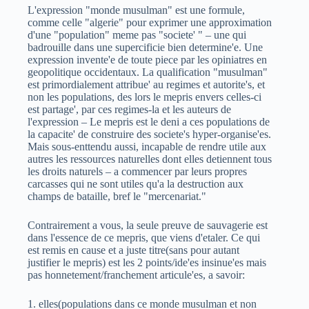
L'expression "monde musulman" est une formule,
comme celle "algerie" pour exprimer une approximation
d'une "population" meme pas "societe' " – une qui
badrouille dans une supercificie bien determine'e. Une
expression invente'e de toute piece par les opiniatres en
geopolitique occidentaux. La qualification "musulman"
est primordialement attribue' au regimes et autorite's, et
non les populations, des lors le mepris envers celles-ci
est partage', par ces regimes-la et les auteurs de
l'expression – Le mepris est le deni a ces populations de
la capacite' de construire des societe's hyper-organise'es.
Mais sous-enttendu aussi, incapable de rendre utile aux
autres les ressources naturelles dont elles detiennent tous
les droits naturels – a commencer par leurs propres
carcasses qui ne sont utiles qu'a la destruction aux
champs de bataille, bref le "mercenariat."
Contrairement a vous, la seule preuve de sauvagerie est
dans l'essence de ce mepris, que viens d'etaler. Ce qui
est remis en cause et a juste titre(sans pour autant
justifier le mepris) est les 2 points/ide'es insinue'es mais
pas honnetement/franchement articule'es, a savoir:
1. elles(populations dans ce monde musulman et non