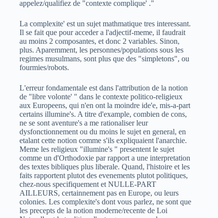
appelez/qualifiez de "contexte complique' ."
La complexite' est un sujet mathmatique tres interessant.
Il se fait que pour acceder a l'adjectif-meme, il faudrait
au moins 2 composantes, et donc 2 variables. Sinon,
plus. Aparemment, les personnes/populations sous les
regimes musulmans, sont plus que des "simpletons", ou
fourmies/robots.
L'erreur fondamentale est dans l'attribution de la notion
de "libre volonte' " dans le contexte politico-religieux
aux Europeens, qui n'en ont la moindre ide'e, mis-a-part
certains illumine's. A titre d'example, combien de cons,
ne se sont aventure's a me rationaliser leur
dysfonctionnement ou du moins le sujet en general, en
etalant cette notion comme s'ils expliquaient l'anarchie.
Meme les religieux "illumine's " presentent le sujet
comme un d'Orthodoxie par rapport a une interpretation
des textes bibliques plus liberale. Quand, l'histoire et les
faits rapportent plutot des evenements plutot politiques,
chez-nous specifiquement et NULLE-PART
AILLEURS, certainnement pas en Europe, ou leurs
colonies. Les complexite's dont vous parlez, ne sont que
les precepts de la notion moderne/recente de Loi