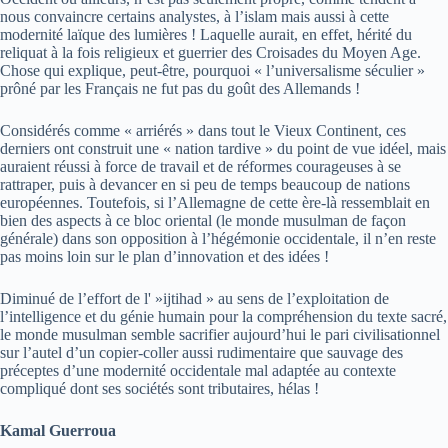
nous convaincre certains analystes, à l’islam mais aussi à cette
modernité laïque des lumières ! Laquelle aurait, en effet, hérité du
reliquat à la fois religieux et guerrier des Croisades du Moyen Age.
Chose qui explique, peut-être, pourquoi « l’universalisme séculier »
prôné par les Français ne fut pas du goût des Allemands !
Considérés comme « arriérés » dans tout le Vieux Continent, ces
derniers ont construit une « nation tardive » du point de vue idéel, mais
auraient réussi à force de travail et de réformes courageuses à se
rattraper, puis à devancer en si peu de temps beaucoup de nations
européennes. Toutefois, si l’Allemagne de cette ère-là ressemblait en
bien des aspects à ce bloc oriental (le monde musulman de façon
générale) dans son opposition à l’hégémonie occidentale, il n’en reste
pas moins loin sur le plan d’innovation et des idées !
Diminué de l’effort de l' »ijtihad » au sens de l’exploitation de
l’intelligence et du génie humain pour la compréhension du texte sacré,
le monde musulman semble sacrifier aujourd’hui le pari civilisationnel
sur l’autel d’un copier-coller aussi rudimentaire que sauvage des
préceptes d’une modernité occidentale mal adaptée au contexte
compliqué dont ses sociétés sont tributaires, hélas !
Kamal Guerroua