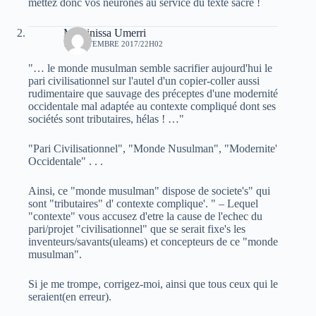
mettez donc vos neurones au service du texte sacré !
Massinissa Umerri
17 SEPTEMBRE 2017/22H02
"… le monde musulman semble sacrifier aujourd'hui le
pari civilisationnel sur l'autel d'un copier-coller aussi
rudimentaire que sauvage des préceptes d'une modernité
occidentale mal adaptée au contexte compliqué dont ses
sociétés sont tributaires, hélas ! …"
"Pari Civilisationnel", "Monde Nusulman", "Modernite'
Occidentale" . . .
Ainsi, ce "monde musulman" dispose de societe's" qui
sont "tributaires" d' contexte complique'. " – Lequel
"contexte" vous accusez d'etre la cause de l'echec du
pari/projet "civilisationnel" que se serait fixe's les
inventeurs/savants(uleams) et concepteurs de ce "monde
musulman".
Si je me trompe, corrigez-moi, ainsi que tous ceux qui le
seraient(en erreur).