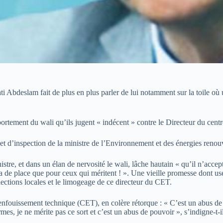
ati Abdeslam fait de plus en plus parler de lui notamment sur la toile o
portement du wali qu’ils jugent « indécent » contre le Directeur du cen
il et d’inspection de la ministre de l’Environnement et des énergies ren
tre, et dans un élan de nervosité le wali, lâche hautain « qu’il n’accep
ra de place que pour ceux qui méritent ! ». Une vieille promesse dont use
élections locales et le limogeage de ce directeur du CET.
enfouissement technique (CET), en colère rétorque : « C’est un abus de p
rmes, je ne mérite pas ce sort et c’est un abus de pouvoir », s’indigne-t-i