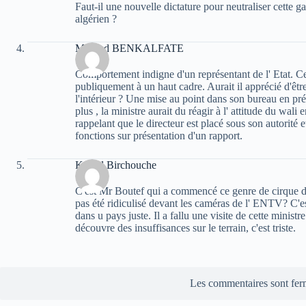
Faut-il une nouvelle dictature pour neutraliser cette 
algérien ?
Mourad BENKALFATE
Comportement indigne d'un représentant de l' Etat. Ce 
publiquement à un haut cadre. Aurait il apprécié d'être
l'intérieur ? Une mise au point dans son bureau en pré
plus , la ministre aurait du réagir à l' attitude du wali
rappelant que le directeur est placé sous son autorité e
fonctions sur présentation d'un rapport.
Kamel Birchouche
C'est Mr Boutef qui a commencé ce genre de cirque 
pas été ridiculisé devant les caméras de l' ENTV? C'es
dans u pays juste. Il a fallu une visite de cette minis
découvre des insuffisances sur le terrain, c'est triste.
Les commentaires sont fer