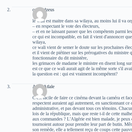
oziris dzeus
le wali est maitre dans sa wilaya, au moins lui il va o
– en respectant le vote des électeurs,
– et en ne laissant passer que les compétents parmi les
ce qui est incompatible, en fait il vient d'annoncer que
wilaya,
ce wali vient de semer le doute sur les prochaines élec
et il vient de piétiner sur les prérogatives du ministre 
fonctionnaire du dit ministère,
les grimaces de madame le ministre en disent long sur
est ce que ce wali aurait agit de la même sorte s'il av
la question est : qui est vraiment incompétent?
Atala Atlale
C'est facile de faire ce cinéma devant la caméra et fa
respectent auraient agi autrement, en sanctionnant ce
administrative, et pas devant tous ces témoins. Chacun 
lois de la république, mais que reste t-il de cette mal
aux commandes ? L'Algérie est bien malade, je peux dir
tournoient autour pour prendre leur part de butin. Mê
son remède, elle a tellement reçu de coups cette pauvre