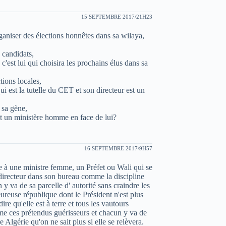
15 SEPTEMBRE 2017/21H23
rganiser des élections honnêtes dans sa wilaya,
 candidats,
 c'est lui qui choisira les prochains élus dans sa
tions locales,
qui est la tutelle du CET et son directeur est un
 sa gène,
ait un ministère homme en face de lui?
16 SEPTEMBRE 2017/9H57
ce à une ministre femme, un Préfet ou Wali qui se
 directeur dans son bureau comme la discipline
y va de sa parcelle d' autorité sans craindre les
heureuse république dont le Président n'est plus
e qu'elle est à terre et tous les vautours
me ces prétendus guérisseurs et chacun y va de
 Algérie qu'on ne sait plus si elle se relèvera.