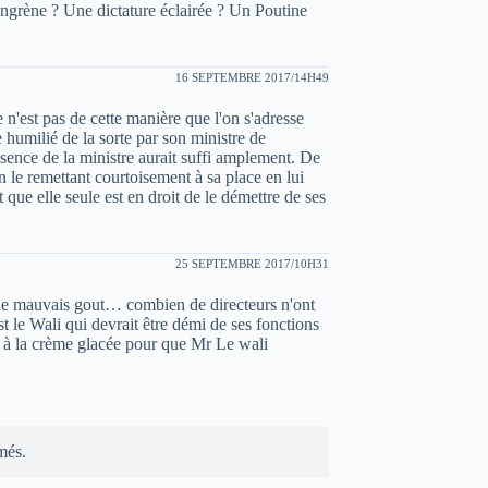
gangrène ? Une dictature éclairée ? Un Poutine
16 SEPTEMBRE 2017/14H49
n'est pas de cette manière que l'on s'adresse
 humilié de la sorte par son ministre de
sence de la ministre aurait suffi amplement. De
 en le remettant courtoisement à sa place en lui
t que elle seule est en droit de le démettre de ses
25 SEPTEMBRE 2017/10H31
de mauvais gout… combien de directeurs n'ont
t le Wali qui devrait être démi de ses fonctions
tre à la crème glacée pour que Mr Le wali
més.