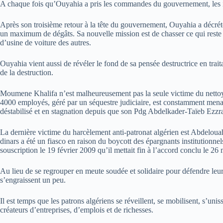
A chaque fois qu’Ouyahia a pris les commandes du gouvernement, les inté
Après son troisième retour à la tête du gouvernement, Ouyahia a décré
un maximum de dégâts. Sa nouvelle mission est de chasser ce qui reste d’
d’usine de voiture des autres.
Ouyahia vient aussi de révéler le fond de sa pensée destructrice en tr
de la destruction.
Moumene Khalifa n’est malheureusement pas la seule victime du nettoyeu
4000 employés, géré par un séquestre judiciaire, est constamment menac
déstabilisé et en stagnation depuis que son Pdg Abdelkader-Taïeb Ezzrai
La dernière victime du harcèlement anti-patronat algérien est Abdelou
dinars a été un fiasco en raison du boycott des épargnants institutionne
souscription le 19 février 2009 qu’il mettait fin à l’accord conclu le 
Au lieu de se regrouper en meute soudée et solidaire pour défendre leurs 
s’engraissent un peu.
Il est temps que les patrons algériens se réveillent, se mobilisent, s’un
créateurs d’entreprises, d’emplois et de richesses.