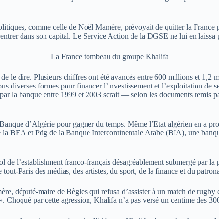
litiques, comme celle de Noël Mamère, prévoyait de quitter la France pou
entrer dans son capital. Le Service Action de la DGSE ne lui en laissa 
La France tombeau du groupe Khalifa
e le dire. Plusieurs chiffres ont été avancés entre 600 millions et 1,2 mi
us diverses formes pour financer l’investissement et l’exploitation de se
er par la banque entre 1999 et 2003 serait — selon les documents remis pa
a Banque d’Algérie pour gagner du temps. Même l’Etat algérien en a profi
a BEA et Pdg de la Banque Intercontinentale Arabe (BIA), une banque 
ol de l’establishment franco-français désagréablement submergé par la pe
e tout-Paris des médias, des artistes, du sport, de la finance et du patr
, député-maire de Bègles qui refusa d’assister à un match de rugby e
une». Choqué par cette agression, Khalifa n’a pas versé un centime des 3