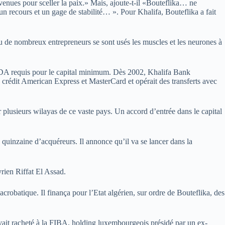
rvenues pour sceller la paix.» Mais, ajoute-t-il «Bouteflika… ne
un recours et un gage de stabilité… ». Pour Khalifa, Bouteflika a fait
ou de nombreux entrepreneurs se sont usés les muscles et les neurones à
e DA requis pour le capital minimum. Dès 2002, Khalifa Bank
crédit American Express et MasterCard et opérait des transferts avec
lusieurs wilayas de ce vaste pays. Un accord d’entrée dans le capital
e quinzaine d’acquéreurs. Il annonce qu’il va se lancer dans la
rien Riffat El Assad.
crobatique. Il finança pour l’Etat algérien, sur ordre de Bouteflika, des
vait racheté à la FIBA, holding luxembourgeois présidé par un ex-