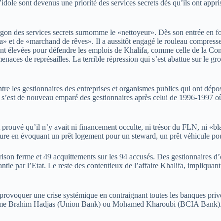
l’idole sont devenus une priorité des services secrets dès qu’ils ont app
gon des services secrets surnomme le «nettoyeur». Dès son entrée en f
 et de «marchand de rêves». Il a aussitôt engagé le rouleau compresseu
sont élevées pour défendre les emplois de Khalifa, comme celle de la Co
naces de représailles. La terrible répression qui s’est abattue sur le gro
contre les gestionnaires des entreprises et organismes publics qui ont dé
 s’est de nouveau emparé des gestionnaires après celui de 1996-1997 o
rouvé qu’il n’y avait ni financement occulte, ni trésor du FLN, ni «bl
ure en évoquant un prêt logement pour un steward, un prêt véhicule pour 
son ferme et 49 acquittements sur les 94 accusés. Des gestionnaires d’e
e par l’Etat. Le reste des contentieux de l’affaire Khalifa, impliquant 
r provoquer une crise systémique en contraignant toutes les banques privé
omme Brahim Hadjas (Union Bank) ou Mohamed Kharoubi (BCIA Bank).