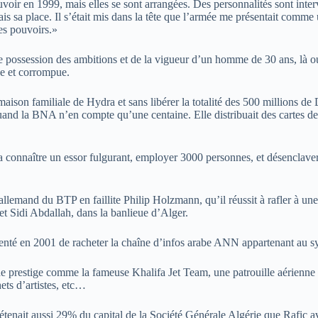
ouvoir en 1999, mais elles se sont arrangées. Des personnalités sont inte
s sa place. Il s’était mis dans la tête que l’armée me présentait comme 
es pouvoirs.»
ine possession des ambitions et de la vigueur d’un homme de 30 ans, là 
ée et corrompue.
ison familiale de Hydra et sans libérer la totalité des 500 millions d
nd la BNA n’en compte qu’une centaine. Elle distribuait des cartes de 
nnaître un essor fulgurant, employer 3000 personnes, et désenclaver p
 allemand du BTP en faillite Philip Holzmann, qu’il réussit à rafler à un
et Sidi Abdallah, dans la banlieue d’Alger.
tenté en 2001 de racheter la chaîne d’infos arabe ANN appartenant au sy
 de prestige comme la fameuse Khalifa Jet Team, une patrouille aérienne a
ets d’artistes, etc…
tenait aussi 29% du capital de la Société Générale Algérie que Rafic a