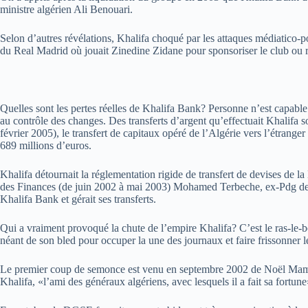
ministre algérien Ali Benouari.
Selon d’autres révélations, Khalifa choqué par les attaques médiatico-po
du Real Madrid où jouait Zinedine Zidane pour sponsoriser le club ou r
Quelles sont les pertes réelles de Khalifa Bank? Personne n’est capable d
au contrôle des changes. Des transferts d’argent qu’effectuait Khalifa so
février 2005), le transfert de capitaux opéré de l’Algérie vers l’étrang
689 millions d’euros.
Khalifa détournait la réglementation rigide de transfert de devises de l
des Finances (de juin 2002 à mai 2003) Mohamed Terbeche, ex-Pdg de l
Khalifa Bank et gérait ses transferts.
Qui a vraiment provoqué la chute de l’empire Khalifa? C’est le ras-le-b
néant de son bled pour occuper la une des journaux et faire frissonner l
Le premier coup de semonce est venu en septembre 2002 de Noël Mamère
Khalifa, «l’ami des généraux algériens, avec lesquels il a fait sa fort