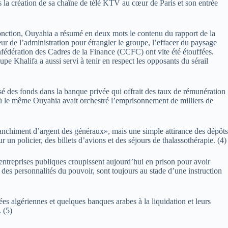
ris la création de sa chaîne de télé KTV au cœur de Paris et son entrée
onction, Ouyahia a résumé en deux mots le contenu du rapport de la
r de l’administration pour étrangler le groupe, l’effacer du paysage
nfédération des Cadres de la Finance (CCFC) ont vite été étouffées.
upe Khalifa a aussi servi à tenir en respect les opposants du sérail
posé des fonds dans la banque privée qui offrait des taux de rémunération
ù le même Ouyahia avait orchestré l’emprisonnement de milliers de
anchiment d’argent des généraux», mais une simple attirance des dépôts
un policier, des billets d’avions et des séjours de thalassothérapie. (4)
ntreprises publiques croupissent aujourd’hui en prison pour avoir
des personnalités du pouvoir, sont toujours au stade d’une instruction
es algériennes et quelques banques arabes à la liquidation et leurs
 (5)