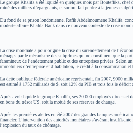
Le groupe Khalifa a été liquidé en quelques mois par Bouteflika, chef 
ruiné des milliers d’épargnants, et surtout fait perdre à la jeunesse algér
Du fond de sa prison londonienne, Rafik Abdelmoumene Khalifa, condamné
modeste affaire Khalifa Bank dans ce nouveau contexte de crise mondi
La crise mondiale a pour origine la crise du surendettement de l’écono
ménages par le mécanisme des subprimes qui ne constituent que la partie
faramineux de l’endettement public et des entreprises privées. Selon 
immobiliers d’entreprise et d’habitation, le crédit à la consommation et l
La dette publique fédérale américaine représentait, fin 2007, 9000 mil
est estimé à 1752 milliards de $, soit 12% du PIB et trois fois le défic
Après avoir liquidé le groupe Khalifa, ses 20.000 employés directs et de
en bons du trésor US, soit la moitié de ses réserves de change.
Après les premières alertes en été 2007 des grandes banques américaine
financier. L’intervention des autorités monétaires s’avérant insuffisante
l’explosion du taux de chômage.