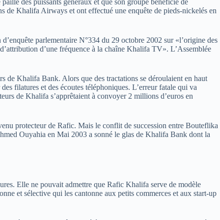
 paille des puissants généraux et que son groupe bénéficie de
ons de Khalifa Airways et ont effectué une enquête de pieds-nickelés en
n d’enquête parlementaire N°334 du 29 octobre 2002 sur «l’origine des
 d’attribution d’une fréquence à la chaîne Khalifa TV». L’Assemblée
s de Khalifa Bank. Alors que des tractations se déroulaient en haut
des filatures et des écoutes téléphoniques. L’erreur fatale qui va
teurs de Khalifa s’apprêtaient à convoyer 2 millions d’euros en
venu protecteur de Rafic. Mais le conflit de succession entre Bouteflika
r Ahmed Ouyahia en Mai 2003 a sonné le glas de Khalifa Bank dont la
bures. Elle ne pouvait admettre que Rafic Khalifa serve de modèle
onne et sélective qui les cantonne aux petits commerces et aux start-up