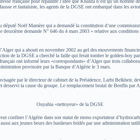
presse française pour répandre l’idée que Khalifa n’est qu’un homme de
 fausse et fantaisiste, les agents de la DGSE ont embarqué dans les avi
fs du député Noël Mamère qui a demandé la constitution d’une commissio
s une deuxième demande N° 646 du 4 mars 2003 « relative aux conditions
 d’Alger qui a abouti en novembre 2002 au gel des mouvements financier
ction de la DGSE a cherché la faille qui ferait tomber le golden-boy par 
 français ont informé leurs «correspondants» d’Alger que trois collabora
dministration provisoire par la Banque d’Algérie le 3 mars.
visagée par le directeur de cabinet de la Présidence, Larbi Belkheir, de
s et desservi la cause du groupe. Le remplacement brutal de Benflis pa
Ouyahia «nettoyeur» de la DGSE
veut confiner l’Algérie dans son statut de mono exportateur d’hydrocar
ussi aux jeunes beurs des banlieues bridés par une administration tatill