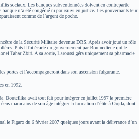
nflits sociaux. Les banques subventionnées doivent en contrepartie
de banque n’a été congédié ni poursuivi en justice. Les gouvernants leur
pparaissent comme de l’argent de poche.
ncêtre de la Sécurité Militaire devenue DRS. Après avoir joué un rôle
rolières. Puis il fut écarté du gouvernement par Boumediene qui le
lonel Tahar Zbiri. A sa sortie, Laroussi géra uniquement sa pharmacie
les portes et l’accompagneront dans son ascension fulgurante.
ues en 1992.
, Bouteflika avait tout fait pour intégrer en juillet 1957 la première
éens marocains de son âge intégrer la formation d’élite à Oujda, dont
nal le Figaro du 6 février 2007 quelques jours avant la délivrance d’un