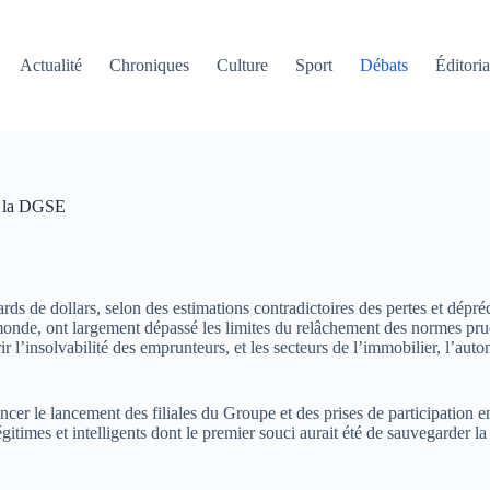
Actualité
Chroniques
Culture
Sport
Débats
Éditoria
t la DGSE
rds de dollars, selon des estimations contradictoires des pertes et dépré
de, ont largement dépassé les limites du relâchement des normes prudenti
r l’insolvabilité des emprunteurs, et les secteurs de l’immobilier, l’aut
ancer le lancement des filiales du Groupe et des prises de participation 
égitimes et intelligents dont le premier souci aurait été de sauvegarder 