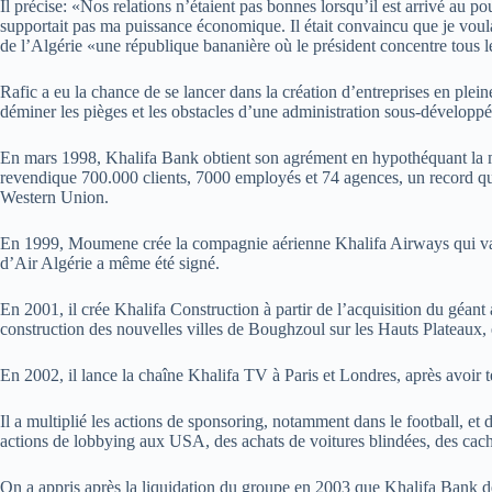
Il précise: «Nos relations n’étaient pas bonnes lorsqu’il est arrivé au p
supportait pas ma puissance économique. Il était convaincu que je voulai
de l’Algérie «une république bananière où le président concentre tous l
Rafic a eu la chance de se lancer dans la création d’entreprises en ple
déminer les pièges et les obstacles d’une administration sous-développ
En mars 1998, Khalifa Bank obtient son agrément en hypothéquant la ma
revendique 700.000 clients, 7000 employés et 74 agences, un record qua
Western Union.
En 1999, Moumene crée la compagnie aérienne Khalifa Airways qui va co
d’Air Algérie a même été signé.
En 2001, il crée Khalifa Construction à partir de l’acquisition du géant
construction des nouvelles villes de Boughzoul sur les Hauts Plateaux, 
En 2002, il lance la chaîne Khalifa TV à Paris et Londres, après avoir 
Il a multiplié les actions de sponsoring, notamment dans le football, et
actions de lobbying aux USA, des achats de voitures blindées, des cach
On a appris après la liquidation du groupe en 2003 que Khalifa Bank dé