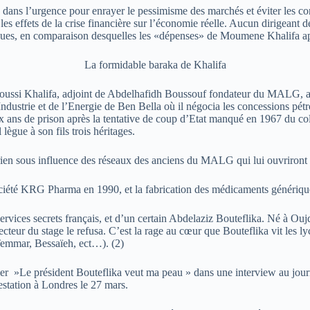
 dans l’urgence pour enrayer le pessimisme des marchés et éviter les co
es effets de la crise financière sur l’économie réelle. Aucun dirigeant 
iques, en comparaison desquelles les «dépenses» de Moumene Khalifa a
La formidable baraka de Khalifa
Laroussi Khalifa, adjoint de Abdelhafidh Boussouf fondateur du MALG, a
Industrie et de l’Energie de Ben Bella où il négocia les concessions pét
ux ans de prison après la tentative de coup d’Etat manqué en 1967 du co
lègue à son fils trois héritages.
ien sous influence des réseaux des anciens du MALG qui lui ouvriront 
 société KRG Pharma en 1990, et la fabrication des médicaments génériq
ervices secrets français, et d’un certain Abdelaziz Bouteflika. Né à Oujda
r du stage le refusa. C’est la rage au cœur que Bouteflika vit les lyc
 Temmar, Bessaïeh, ect…). (2)
rmer »Le président Bouteflika veut ma peau » dans une interview au jour
estation à Londres le 27 mars.