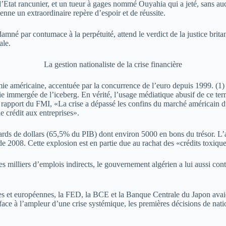
d’Etat rancunier, et un tueur à gages nommé Ouyahia qui a jeté, sans a
ienne un extraordinaire repère d’espoir et de réussite.
 par contumace à la perpétuité, attend le verdict de la justice britann
ale.
La gestion nationaliste de la crise financière
mie américaine, accentuée par la concurrence de l’euro depuis 1999. (1
 immergée de l’iceberg. En vérité, l’usage médiatique abusif de ce terme
un rapport du FMI, «La crise a dépassé les confins du marché américain
e crédit aux entreprises».
liards de dollars (65,5% du PIB) dont environ 5000 en bons du trésor. L
it de 2008. Cette explosion est en partie due au rachat des «crédits toxi
s milliers d’emplois indirects, le gouvernement algérien a lui aussi con
s et européennes, la FED, la BCE et la Banque Centrale du Japon avaien
 face à l’ampleur d’une crise systémique, les premières décisions de natio