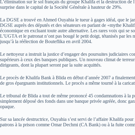
L’élimination sur le sol français du groupe Khalifa et la destruction de 
surprise dans le capital de la Société Générale à hauteur de 29%.
La DGSE a trouvé en Ahmed Ouyahia le tueur à gages idéal, que le jar
DGSE auprès des députés et des sénateurs en parlant de «mythe Khalifa»
économique en excluant toute autre alternative. Les rares voix qui se 
L’UGTA et le patronat n’ont pas bougé le petit doigt, tétanisés par les me
jusqu’à la réélection de Bouteflika en avril 2004.
Le nettoyeur a instruit la justice d’engager des poursuites judiciaires 
supérieurs à ceux des banques publiques. Un nouveau climat de terreur
dirigeants, dont la plupart seront par la suite acquittés.
Le procès de Khalifa Bank à Blida en début d’année 2007 a finalement p
de gros épargnants institutionnels. Le procès a même tourné à la caricat
Le tribunal de Blida a tout de même prononcé 45 condamnations à la pri
simplement déposé des fonds dans une banque privée agréée, donc garanti
opaque.
Sur sa lancée destructrice, Ouyahia s’est servi de l’affaire Khalifa pou
patrons à la prison comme Omar Dechmi (CA Bank) ou à la fuite c