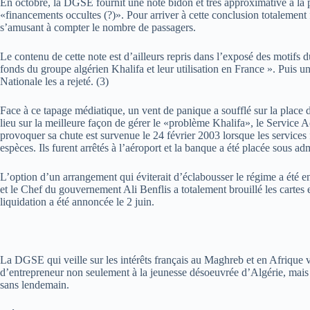
En octobre, la DGSE fournit une note bidon et très approximative à la 
«financements occultes (?)». Pour arriver à cette conclusion totalement
s’amusant à compter le nombre de passagers.
Le contenu de cette note est d’ailleurs repris dans l’exposé des moti
fonds du groupe algérien Khalifa et leur utilisation en France ». Pui
Nationale les a rejeté. (3)
Face à ce tapage médiatique, un vent de panique a soufflé sur la place
lieu sur la meilleure façon de gérer le «problème Khalifa», le Service A
provoquer sa chute est survenue le 24 février 2003 lorsque les services
espèces. Ils furent arrêtés à l’aéroport et la banque a été placée sous a
L’option d’un arrangement qui éviterait d’éclabousser le régime a été en
et le Chef du gouvernement Ali Benflis a totalement brouillé les carte
liquidation a été annoncée le 2 juin.
La DGSE qui veille sur les intérêts français au Maghreb et en Afrique 
d’entrepreneur non seulement à la jeunesse désoeuvrée d’Algérie, mais a
sans lendemain.