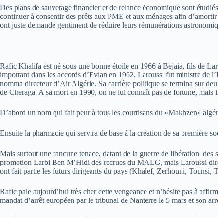
Des plans de sauvetage financier et de relance économique sont étudiés
continuer à consentir des prêts aux PME et aux ménages afin d’amortir l
ont juste demandé gentiment de réduire leurs rémunérations astronom
Rafic Khalifa est né sous une bonne étoile en 1966 à Bejaia, fils de 
important dans les accords d’Evian en 1962, Laroussi fut ministre de l’
nomma directeur d’Air Algérie. Sa carrière politique se termina sur de
de Cheraga. A sa mort en 1990, on ne lui connaît pas de fortune, mais il 
D’abord un nom qui fait peur à tous les courtisans du «Makhzen» algér
Ensuite la pharmacie qui servira de base à la création de sa première
Mais surtout une rancune tenace, datant de la guerre de libération, des s
promotion Larbi Ben M’Hidi des recrues du MALG, mais Laroussi directeu
ont fait partie les futurs dirigeants du pays (Khalef, Zerhouni, Tounsi,
Rafic paie aujourd’hui très cher cette vengeance et n’hésite pas à affi
mandat d’arrêt européen par le tribunal de Nanterre le 5 mars et son arr