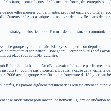
rêts français ont été considérablement renforcés, des entreprises algéri
té de nouvelles mesures contraignantes, prouvant encore qu’il gère l’
opérateurs arabes et asiatiques pour ouvrir de nouvelles parts de marchés
aitant la «stratégie industrielle» de Temmar de «fantasme de communicat
r. Le groupe agro-alimentaire Blanky est en perdition depuis qu’un des
é de fermeture et son patron, Abdelghani Djerrar en sursis après avoir
mi est placé sous contrôle judiciaire.
ahab Rahim dont la banque ArcoBank avait été dissoute par les mesures 
ls instruits (?) pour ne pas y souscrire. Et aussi à cause de la vacherie
26 mars 2006 avec le groupe Arcofina pour l’ouverture de 18 hypermarché
intérêts, les patrons algériens persistent dans leur isolement et leur div
issent et se modernisent pour lancer une nouvelle «guerre de libération n