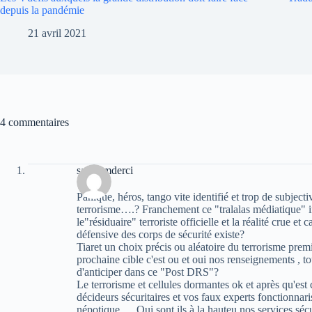
depuis la pandémie
21 avril 2021
4 commentaires
samir mderci
Panique, héros, tango vite identifié et trop de subjectiv
terrorisme….? Franchement ce "tralalas médiatique" inu
le"résiduaire" terroriste officielle et la réalité crue et 
défensive des corps de sécurité existe?
Tiaret un choix précis ou aléatoire du terrorisme premi
prochaine cible c'est ou et oui nos renseignements , to
d'anticiper dans ce "Post DRS"?
Le terrorisme et cellules dormantes ok et après qu'est 
décideurs sécuritaires et vos faux experts fonctionnar
népotique…. Oui sont ils à la hauteu nos services sécuri