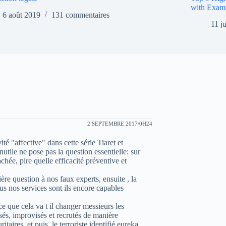
with Exam
6 août 2019
131 commentaires
11 j
2 SEPTEMBRE 2017/0H24
ité "affective" dans cette série Tiaret et
tile ne pose pas la question essentielle: sur
cachée, pire quelle efficacité préventive et
ère question à nos faux experts, ensuite , la
us nos services sont ils encore capables
ce que cela va t il changer messieurs les
isés, improvisés et recrutés de manière
taires, et puis, le terroriste identifié eureka