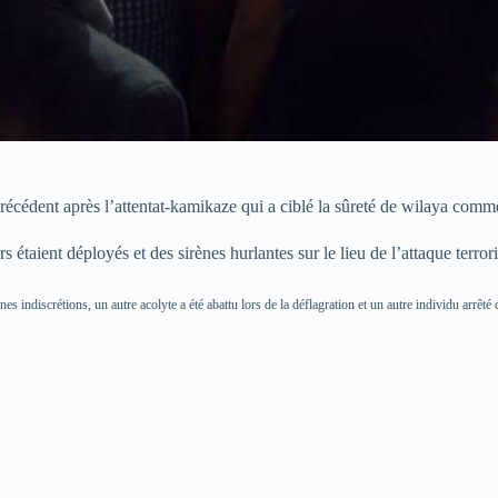
écédent après l’attentat-kamikaze qui a ciblé la sûreté de wilaya comme
 étaient déployés et des sirènes hurlantes sur le lieu de l’attaque terrori
ines indiscrétions, un autre acolyte a été abattu lors de la déflagration et un autre individu arrêt