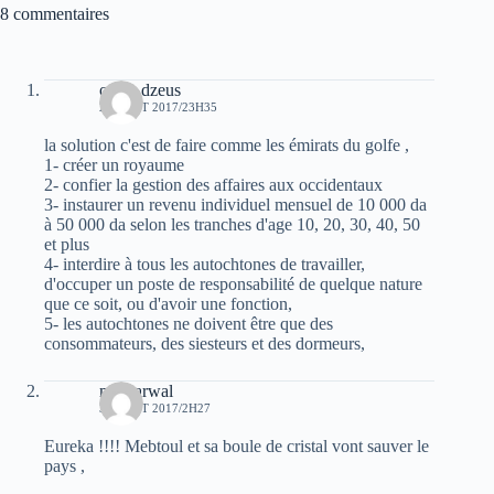
8 commentaires
oziris dzeus
29 AOÛT 2017/23H35
la solution c'est de faire comme les émirats du golfe ,
1- créer un royaume
2- confier la gestion des affaires aux occidentaux
3- instaurer un revenu individuel mensuel de 10 000 da
à 50 000 da selon les tranches d'age 10, 20, 30, 40, 50
et plus
4- interdire à tous les autochtones de travailler,
d'occuper un poste de responsabilité de quelque nature
que ce soit, ou d'avoir une fonction,
5- les autochtones ne doivent être que des
consommateurs, des siesteurs et des dormeurs,
moh arwal
30 AOÛT 2017/2H27
Eureka !!!! Mebtoul et sa boule de cristal vont sauver le
pays ,