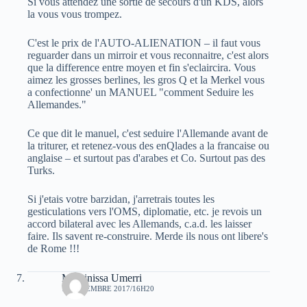
Si vous attendez une sortie de secours d'un KDS, alors
la vous vous trompez.
C'est le prix de l'AUTO-ALIENATION – il faut vous
reguarder dans un mirroir et vous reconnaitre, c'est alors
que la difference entre moyen et fin s'eclaircira. Vous
aimez les grosses berlines, les gros Q et la Merkel vous
a confectionne' un MANUEL "comment Seduire les
Allemandes."
Ce que dit le manuel, c'est seduire l'Allemande avant de
la triturer, et retenez-vous des enQlades a la francaise ou
anglaise – et surtout pas d'arabes et Co. Surtout pas des
Turks.
Si j'etais votre barzidan, j'arretrais toutes les
gesticulations vers l'OMS, diplomatie, etc. je revois un
accord bilateral avec les Allemands, c.a.d. les laisser
faire. Ils savent re-construire. Merde ils nous ont libere's
de Rome !!!
Massinissa Umerri
1 SEPTEMBRE 2017/16H20