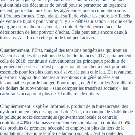
qui ont mis des décennies de travail pour se permettre un logement
décent, permettant aux familles algériennes une accumulation sous
différentes formes. Cependant, il suffit de visiter les endroits officiels
de vente de bijoux pour voir qu’il y a « déthésaurisation » et que cette
épargne est, malheureusement, en train d’être dépensée face à la
détérioration de leur pouvoir d’achat. Cela peut tenir encore deux à
trois ans. A la fin de cette période tout peut arriver.
Quatrièmement, l’Etat, malgré des tensions budgétaires qui iront en
s’accroissant, les dispositions de la loi de finances 2017, certainement
celle de 2018, continue à subventionner les principaux produits de
première nécessité : il n’est pas question de toucher à deux produits
essentiels pour les plus pauvres à savoir le pain et le lait. En revanche,
à terme il s’agira de cibler les subventions qui généralisées sont
insoutenables pour le budget. Pour rappel, en 2016 sur les 28 milliards
de dollars de subventions – sans compter les transferts sociaux – les
carburants accaparent plus de 10 milliards de dollars.
Cinquièmement la sphère informelle, produit de la bureaucratie, des
dysfonctionnements des appareils de l’Etat, du manque de visibilité de
la politique socio-économique (gouvernance locale et centrale)
contrôlant 40% de la masse monétaire en circulation, contrôlant 65%
des produits de première nécessité et employant plus du tiers de la
population active joue le rôle de tampon social. C’est la rente des