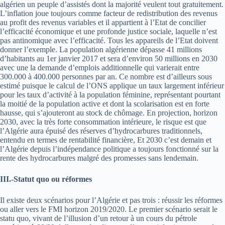
algérien un peuple d’assistés dont la majorité veulent tout gratuitement.
L’inflation joue toujours comme facteur de redistribution des revenus
au profit des revenus variables et il appartient à l’Etat de concilier
l’efficacité économique et une profonde justice sociale, laquelle n’est
pas antinomique avec l’efficacité. Tous les appareils de l’Etat doivent
donner l’exemple. La population algérienne dépasse 41 millions
d’habitants au 1er janvier 2017 et sera d’environ 50 millions en 2030
avec une la demande d’emplois additionnelle qui varierait entre
300.000 à 400.000 personnes par an. Ce nombre est d’ailleurs sous
estimé puisque le calcul de l’ONS applique un taux largement inférieur
pour les taux d’activité à la population féminine, représentant pourtant
la moitié de la population active et dont la scolarisation est en forte
hausse, qui s’ajouteront au stock de chômage. En projection, horizon
2030, avec la très forte consommation intérieure, le risque est que
l’Algérie aura épuisé des réserves d’hydrocarbures traditionnels,
entendu en termes de rentabilité financière, Et 2030 c’est demain et
l’Algérie depuis l’indépendance politique a toujours fonctionné sur la
rente des hydrocarbures malgré des promesses sans lendemain.
III.-Statut quo ou réformes
Il existe deux scénarios pour l’Algérie et pas trois : réussir les réformes
ou aller vers le FMI horizon 2019/2020. Le premier scénario serait le
statu quo, vivant de l’illusion d’un retour à un cours du pétrole