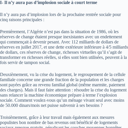
I- Il n’y aura pas d’implosion sociale à court terme
Il n’y aura pas d’implosion lors de la prochaine rentrée sociale pour
cinq raisons principales :
Premièrement, l’Algérie n’est pas dans la situation de 1986, où les
réserves de change étaient presque inexistantes avec un endettement
qui commençait à devenir pesant. Avec 112 milliards de dollars de
réserves en juillet 2017, et une dette extérieure inférieure à 4/5 milliards
de dollars, ces réserves de change, richesses virtuelles qu’il s’agit de
transformer en richesses réelles, si elles sont bien utilisées, peuvent à la
fois servir de tampon social.
Deuxièmement, vu la crise du logement, le regroupement de la cellule
familiale concerne une grande fraction de la population et les charges
sont payées grâce au revenu familial global (même marmite, paiement
des charges). Mais il faut faire attention : résoudre la crise du logement
sans relancer la machine économique prépare à terme l’explosion
sociale. Comment voulez-vous qu’un ménage vivant seul avec moins
de 50.000 dinars/mois net puisse subvenir à ses besoins ?
Troisièmement, grâce à leur travail mais également aux mesures
populistes bon nombre de bas revenus ont bénéficié de logements
sociaux presque gratuits, pénalisant les couches moyennes honnêtes