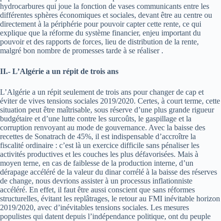
hydrocarbures qui joue la fonction de vases communicants entre les
différentes sphères économiques et sociales, devant être au centre ou
directement à la périphérie pour pouvoir capter cette rente, ce qui
explique que la réforme du système financier, enjeu important du
pouvoir et des rapports de forces, lieu de distribution de la rente,
malgré bon nombre de promesses tarde à se réaliser .
II.- L’Algérie a un répit de trois ans
L’Algérie a un répit seulement de trois ans pour changer de cap et
éviter de vives tensions sociales 2019/2020. Certes, à court terme, cette
situation peut être maîtrisable, sous réserve d’une plus grande rigueur
budgétaire et d’une lutte contre les surcoûts, le gaspillage et la
corruption renvoyant au mode de gouvernance. Avec la baisse des
recettes de Sonatrach de 45%, il est indispensable d’accroître la
fiscalité ordinaire : c’est là un exercice difficile sans pénaliser les
activités productives et les couches les plus défavorisées. Mais à
moyen terne, en cas de faiblesse de la production interne, d’un
dérapage accéléré de la valeur du dinar corrélé à la baisse des réserves
de change, nous devrions assister à un processus inflationniste
accéléré. En effet, il faut être aussi conscient que sans réformes
structurelles, évitant les replâtrages, le retour au FMI inévitable horizon
2019/2020, avec d’inévitables tensions sociales. Les mesures
populistes qui datent depuis l’indépendance politique, ont du peuple