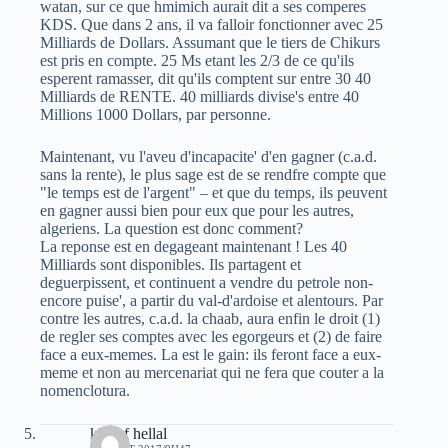
watan, sur ce que hmimich aurait dit a ses comperes
KDS. Que dans 2 ans, il va falloir fonctionner avec 25
Milliards de Dollars. Assumant que le tiers de Chikurs
est pris en compte. 25 Ms etant les 2/3 de ce qu'ils
esperent ramasser, dit qu'ils comptent sur entre 30 40
Milliards de RENTE. 40 milliards divise's entre 40
Millions 1000 Dollars, par personne.
Maintenant, vu l'aveu d'incapacite' d'en gagner (c.a.d.
sans la rente), le plus sage est de se rendfre compte que
"le temps est de l'argent" – et que du temps, ils peuvent
en gagner aussi bien pour eux que pour les autres,
algeriens. La question est donc comment?
La reponse est en degageant maintenant ! Les 40
Milliards sont disponibles. Ils partagent et
deguerpissent, et continuent a vendre du petrole non-
encore puise', a partir du val-d'ardoise et alentours. Par
contre les autres, c.a.d. la chaab, aura enfin le droit (1)
de regler ses comptes avec les egorgeurs et (2) de faire
face a eux-memes. La est le gain: ils feront face a eux-
meme et non au mercenariat qui ne fera que couter a la
nomenclotura.
khelaf hellal