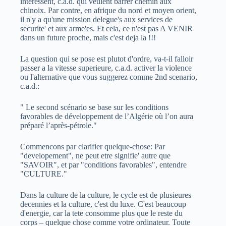
interessent, c.a.d. qui veulent barrer chemin aux
chinoix. Par contre, en afrique du nord et moyen orient,
il n'y a qu'une mission delegue's aux services de
securite' et aux arme'es. Et cela, ce n'est pas A VENIR
dans un future proche, mais c'est deja la !!!
La question qui se pose est plutot d'ordre, va-t-il falloir
passer a la vitesse superieure, c.a.d. activer la violence
ou l'alternative que vous suggerez comme 2nd scenario,
c.a.d.:
" Le second scénario se base sur les conditions
favorables de développement de l’Algérie où l’on aura
préparé l’après-pétrole."
Commencons par clarifier quelque-chose: Par
"developement", ne peut etre signifie' autre que
"SAVOIR", et par "conditions favorables", entendre
"CULTURE."
Dans la culture de la culture, le cycle est de plusieures
decennies et la culture, c'est du luxe. C'est beaucoup
d'energie, car la tete consomme plus que le reste du
corps – quelque chose comme votre ordinateur. Toute