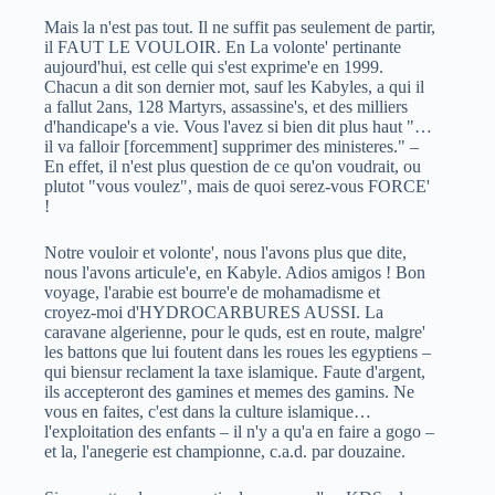
Mais la n'est pas tout. Il ne suffit pas seulement de partir,
il FAUT LE VOULOIR. En La volonte' pertinante
aujourd'hui, est celle qui s'est exprime'e en 1999.
Chacun a dit son dernier mot, sauf les Kabyles, a qui il
a fallut 2ans, 128 Martyrs, assassine's, et des milliers
d'handicape's a vie. Vous l'avez si bien dit plus haut "…
il va falloir [forcemment] supprimer des ministeres." –
En effet, il n'est plus question de ce qu'on voudrait, ou
plutot "vous voulez", mais de quoi serez-vous FORCE'
!
Notre vouloir et volonte', nous l'avons plus que dite,
nous l'avons articule'e, en Kabyle. Adios amigos ! Bon
voyage, l'arabie est bourre'e de mohamadisme et
croyez-moi d'HYDROCARBURES AUSSI. La
caravane algerienne, pour le quds, est en route, malgre'
les battons que lui foutent dans les roues les egyptiens –
qui biensur reclament la taxe islamique. Faute d'argent,
ils accepteront des gamines et memes des gamins. Ne
vous en faites, c'est dans la culture islamique…
l'exploitation des enfants – il n'y a qu'a en faire a gogo –
et la, l'anegerie est championne, c.a.d. par douzaine.