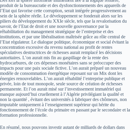
Dès lors la sphère informelle intimement liée à la logique rentière,
produit de la bureaucratie et des dysfonctionnements des appareils de
l’Etat qui favorise cette corruption, serait intégrée progressivement au
sein de la sphère réelle. Le développement se fonderait alors sur les
piliers du développement du XXIe siècle, tels que la revalorisation du
savoir, de l’Etat de droit et une nouvelle gouvernance par la
réhabilitation du management stratégique de l’entreprise et des
institutions, et par une libéralisation maîtrisée grâce au rôle central de
l’Etat régulateur. Le dialogue politique, économique et social évitant la
concentration excessive du revenu national au profit de rentes
spéculatives destructrices de richesses aurait remplacé les décisions
autoritaires. L’on aurait mis fin au gaspillage de la rente des
hydrocarbures, de ces dépenses monétaires sans se préoccuper des
impacts pour une paix sociale fictive. L’on aurait préparé un nouveau
modèle de consommation énergétique reposant sur un Mix dont les
énergies renouvelables. L’on aurait réhabilité l’entreprise publique et
privée, loin de tout monopole, seule source de création de richesses
permanente. Et l’on aurait misé sur l’investissement immatériel qui
manque aujourd’hui cruellement à l’Algérie privilégiant la qualité et
non la quantité , évitant des universités à fabriquer des chômeurs, non
imputable uniquement à l’enseignement supérieur qui hérite du
fonctionnement de l’école du primaire en passant par le secondaire et la
formation professionnelle.
En résumé, nous pouvons investir autant de milliards de dollars dans